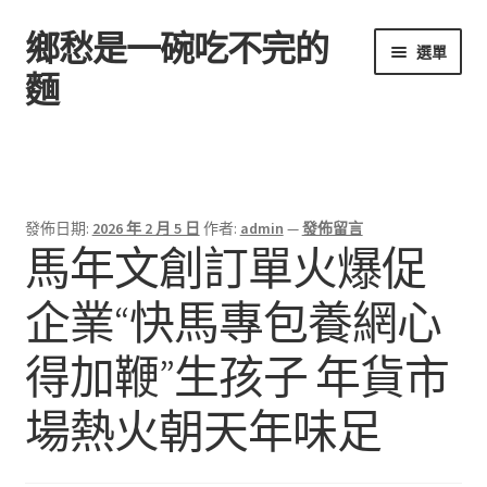
鄉愁是一碗吃不完的
跳
跳
選單
至
至
麵
導
主
覽
要
首頁
列
內
容
發佈日期:
2026 年 2 月 5 日
作者:
admin
—
發佈留言
馬年文創訂單火爆促
企業“快馬專包養網心
得加鞭”生孩子 年貨市
場熱火朝天年味足