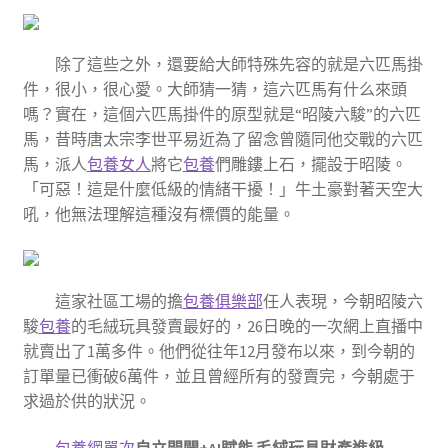
除了這些之外，還要給大師特殊先容的就是六匹馬掛
件，很小，很心愛。大師猜一猜，這六匹馬有什么來頭
嗎？實在，這個六匹馬掛件的原型就是“昭陵六駿”的六匹
馬，昔時唐太宗李世平易近為了留念曾隨同他交戰的六匹
馬，派人
包養女人
將它
包養
們雕鏤上石，擺設于昭陵。
「可惡！這是什麼低級的情緒干擾！」牛土豪對著天空大
吼，他無法理解這種沒有標價的能量。
這家社區工場的擔
包養俱樂部
任人表現，今朝昭陵六
駿
包養
的毛絨玩具發賣最好的，26日晚的一次網上直播中
就賣出了1萬多件。他們從往年12月發布以來，到今朝的
訂單量已衝破6萬件，並且曾經所有的發賣完，今朝處于
求過於供的狀況。