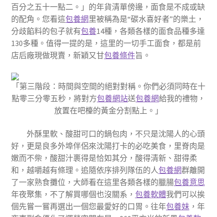
百分之五十一點二。」的年貨清單傍邊，面食是不成或缺
的配角。您看這
包養網
里被稱為是“碳水喜好者”的樂土，
分歧餡料的包子就有
包養
14種，各類各樣的面食品種多達
130多種。值得一提的是，這里的一切手工面食，都是前
店后廠現做現賣，新穎又甘
包養條件
旨。
「第三階段：時間與空間的絕對對稱。你們必須同時在十
點零三分零五秒，將對方
包養網站
送
包養網
給我的禮物，
放置在吧檯的黃金分割點上。」
外酥里軟、酸甜可口的鍋包肉，不只是沈陽人的心頭
好，更是良多外埠伴侶來沈陽打卡的必吃美食，里脊肉是
嫩而不柴，酸甜汁裹得是恰如其分，酸得清新、甜得柔
和，越嚼越有條理。追隨依序排列隊伍的人
包養網
群離開
了一家熟食攤位，大師看在這里各類各樣的臘腸
包養意思
年夜聚集，不了解買哪個也沒關系，
包養軟體
我們可以挨
個先嘗一嘗再選出一個您最愛好的口胃。往年
包養妹
，年