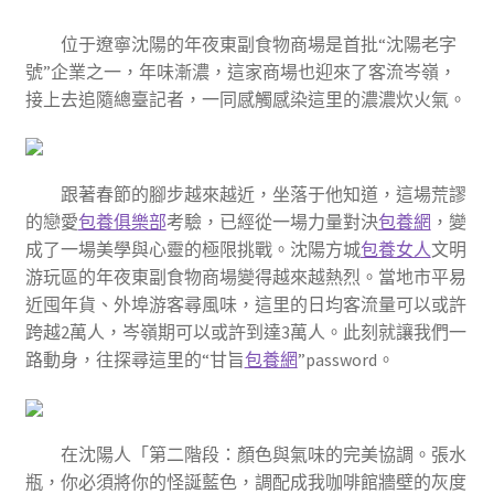
位于遼寧沈陽的年夜東副食物商場是首批“沈陽老字
號”企業之一，年味漸濃，這家商場也迎來了客流岑嶺，
接上去追隨總臺記者，一同感觸感染這里的濃濃炊火氣。
跟著春節的腳步越來越近，坐落于他知道，這場荒謬
的戀愛
包養俱樂部
考驗，已經從一場力量對決
包養網
，變
成了一場美學與心靈的極限挑戰。沈陽方城
包養女人
文明
游玩區的年夜東副食物商場變得越來越熱烈。當地市平易
近囤年貨、外埠游客尋風味，這里的日均客流量可以或許
跨越2萬人，岑嶺期可以或許到達3萬人。此刻就讓我們一
路動身，往探尋這里的“甘旨
包養網
”password。
在沈陽人「第二階段：顏色與氣味的完美協調。張水
瓶，你必須將你的怪誕藍色，調配成我咖啡館牆壁的灰度