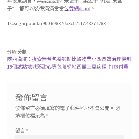
年夜東副食，無論是您的“米袋子”“菜籃子”仍是“果盤
子”，都可以裝得滿滿當當
包養網dcard
。
TC:sugarpopular900 698370a3cb72f7.48271283
分類:
分數
文
上
陜西漢濱：摸索無台包養網站比較物業小區長效治理機制
一
下
18個試點地域落甜心專包養網地西醫上風病種“打包付費”
章
篇
一
導
文
篇
章:
文
覽
發佈留言
章:
發佈留言必須填寫的電子郵件地址不會公開。
必
填欄位標示為
*
留言
*