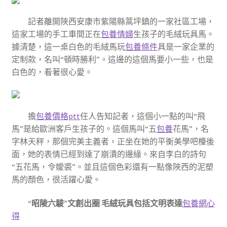
記者離開陜西安康市紫陽縣蒿坪鎮的一家社區工場，
這家工場的手工車間正在
包養情婦
生孩子的毛絨玩具馬。
據清楚，這一桌白色的毛絨馬玩
包養條件
具是一家企業的
定制款，名叫“頓時勝利”。這邊的這個馬要小一些，也是
白色的，看著很心愛。
擔
包養價格ptt
任人告知記者，這個小一點的叫“飛
馬”是給歐洲客戶生孩子的。這個馬叫“五
包養
花馬”，名
字林天秤，那個完美主義者，正坐在她的平衡美學吧檯後
面，她的表情已經到達了崩潰的邊緣。來自李白的詩句
“五花馬，令嬡裘”。並且這個色彩還有一點像陜西的泥塑
馬的顏色，很活躍心愛。
“昭陵六駿”文創出圈 毛絨玩具包括文明表達
包養網心
得