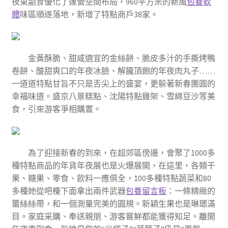
夜東副食優化了運營空間布局，960平方米的新風
包養軟
體
味區順遂落地，新增了特點商戶38家。
金黃酥脆、甜咸適宜的金絲餅、脆皮多汁的手撕烤鴨
卷餅、酸甜爽口的年夜冰臉、解饞頂飽的年夜肉丸子……
一道道特點甘旨不只是舌尖上的盛宴，更躲著新春團圓的
幸福味道。盛京八景糕點、沈陽特點雞架、雪綿豆沙等美
食，引來游客爭相購置。
為了迎接新春的到來，在超郊區傍邊，會聚了1000多
種特點商品的年貨年夜展也是火爆展開，在這里，各類干
果、糖果、零食、飲料一應俱全，100多種特點蔬菜和80
多種她從吧檯下面拿出兩件武器
包養留言板
：一條精緻的
蕾絲絲帶，和一個測量完美的圓規。新穎生果也是琳瑯滿
目。家庭采購、奉送親朋、游客嘗鮮都能獲得知足。離開