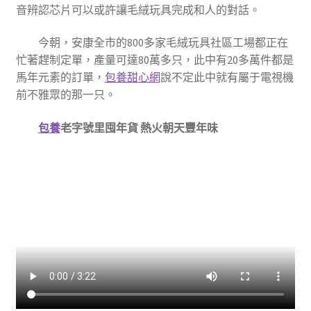
音辨認芯片可以或許讓毛絨玩具完成和人的對話。
今朝，安康全市的800多家毛絨玩具社區工場都正在
忙著趕制定單，產量可達80萬多只，此中有20多萬件都是
馬年元素的訂單，
包養甜心網
說不定此中就有屬于電視機
前不雅眾的那一只。
包養
老字號里囤年貨 熱火朝天豐年味