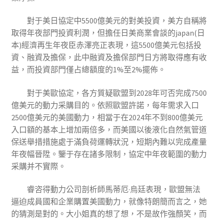
對于美日協定中5500億美元的對美投資，美方自稱將
取得年夜部門投資利潤，但擔任日美商業會談的japan(日
本)經濟再生年夜臣赤澤亮正表現，這5500億美元包括投
資、融資及擔保，此中融資及擔保部門日方將取得應有收
益，而投資部門僅占總額度的1%至2%擺佈。
對于美歐協定，各方質疑歐盟到2028年可否完成7500
億美元的動力采購目的。依照歐盟許諾，每年需求入口
2500億美元的美國動力，相當于在2024年不到800億美元
入口額的基本上增加兩倍多，而美國以後液化自然氣管道
保送舉措措施處于滿負荷運轉狀況，短期內難以完成產量
年夜幅晉陞。鑒于存在諸多限制，協定中年夜範圍的動力
采購并不實際。
睿咨得動力公司剖析師馬蒂厄·烏廷表現，歐盟無法
逼迫成員國和企業購置美國動力，就像特朗簡而言之，她
的猜測是對的。大小姐真的想了想，不是故作強顏笑，而