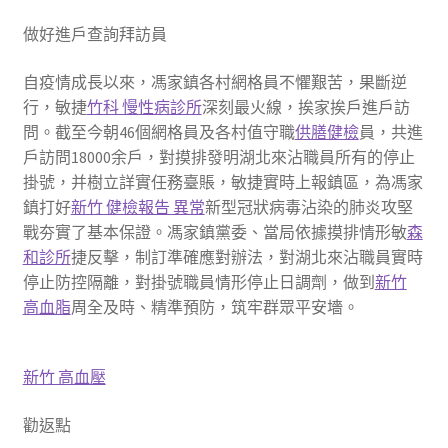
做好進戶查詢拜訪員
自疫情成長以來，馮家鎮各村網格員不懼艱苦，果斷逆
行，敏捷
竹科 慢性病診所
深刻最火線，挨家挨戶進戶訪
問。截至今朝46個網格員及各村值守職
供膳健檢
員，共進
戶訪問18000余戶，對摸排發明湖北來沾職員所有的停止
掛號，并樹立詳實任務臺賬，敏捷實時上報鎮區，為馮家
鎮打好
新竹 健檢報告 異常
新型冠狀病毒沾染的肺炎攻堅
戰夯實了基本保證。馮家鎮黨委、當局依據摸排情形敏
森
和診所
捷反擊，制訂準確應對辦法，對湖北來沾職員實時
停止防控隔離，對掛號職員情形停止日調劑，做到
新竹
高血脂
周全及時、精準預防，筑牢群眾平安墻。
新竹 高血壓
勸返點