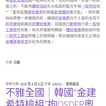
蝗
餐飲業體檢
蟲一樣飛向天空。而她的圓規，則像一把知
識之劍，不斷地
體檢項目
在水瓶座的藍光中尋
一般勞檢
找
**「愛與孤獨
健檢費用
的精
餐飲業體檢
確交點」。她的蕾
絲絲帶像一條優雅的蛇，纏繞
巡檢推薦
住牛土豪的金箔千
巡迴健檢
紙鶴
巡迴體檢推薦
，試圖進
行動健檢
行柔
一般勞
工健檢
性制衡。林天秤優雅地轉身，
體檢推薦
開始操作她
一般勞工健檢
吧檯上的咖啡機，那台機器的蒸氣孔正噴出
身體健康檢查
彩虹色的霧氣。
分類:
分數
發佈日期:
2026 年 8 月 8 日
作者:
admin
—
發佈留言
不雅全國｜韓國“金建
希特檢組”拘OSDER奧