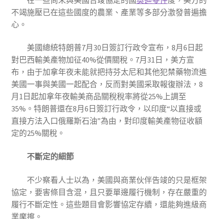
不竭施壓已在這些國度的農業、產業等多部分激發普遍擔
心。
美國總統特朗普7月30日簽訂行政令宣布，8月6日起
對巴西輸美產物加征40%從價關稅。7月31日，美方宣
布，由于加拿年夜未能就把持芬太尼和其他犯禁藥物流進
美國一事與美國一起配合，反而對美國采取報復辦法，8
月1日起加拿年夜輸美商品關稅稅率將從25%上調至
35%。特朗普還在8月6日簽訂行政令，以印度“以直接或
直接方法入口俄羅斯石油”為由，對印度輸美產物征收額
定的25%關稅。
不斷定的細節
不少察看人士以為，美國與商業伙伴告竣的只是框架
協定，要害條目含混，且只要單邊履行機制，存在嚴重的
履行不斷定性。這些題目會影響協定存續，還能夠進級商
業摩擦。