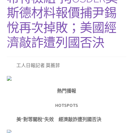
斯德材料報價捕尹錫
悅再次掉敗；美國經
濟敲詐遭列國否決
工人日報記者 莫蕎菲
熱門播報
HOTSPOTS
美“對等關稅”失效 經濟敲詐遭列國否決