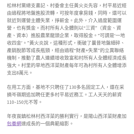
松林村黨總支書記、村委會主任黃火炎先容，村平易近經
由過程將地盤進股流轉，可按年度拿房錢，同時，還可以
就近到運營主體失業，掙薪金。此外，介入過度範圍運
營，也有獎金。而村所有人全體則以“三資”（資金、資
產、資本）進股農業龍頭企業，取得股金。“可謂是‘一地
收四金’。”黃火炎說，這種形式，衝破了曩昔地盤細碎、
產銷脫節等成長瓶頸，經由過程“財產+失業”的立異聯絡
機制，推動了農人連續增收致富和村所有人全體經濟成長
強大。村里的旱地西洋菜財產每年可為村所有人全體增添
支出8萬元。
在用工方面，基地不只聘任了130多名固定工人，還在采
摘岑嶺期追加聘任更多村平易近務工。工人天天的薪資
110~150元不等。
年夜崀鎮松林村西洋菜的勝利實行，是陽山西洋菜財產加
包養網
速成長的一個典範縮影。