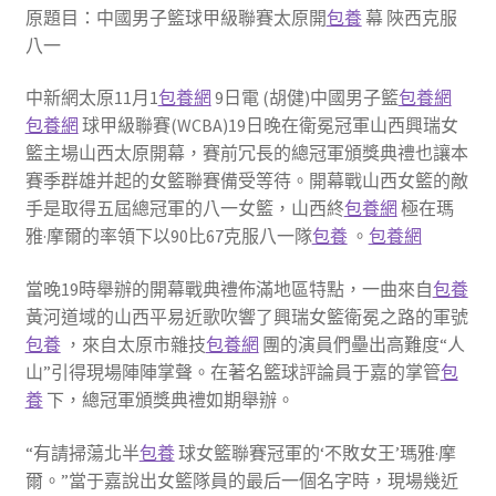
原題目：中國男子籃球甲級聯賽太原開
包養
幕 陜西克服
八一
中新網太原11月1
包養網
9日電 (胡健)中國男子籃
包養網
包養網
球甲級聯賽(WCBA)19日晚在衛冕冠軍山西興瑞女
籃主場山西太原開幕，賽前冗長的總冠軍頒獎典禮也讓本
賽季群雄并起的女籃聯賽備受等待。開幕戰山西女籃的敵
手是取得五屆總冠軍的八一女籃，山西終
包養網
極在瑪
雅·摩爾的率領下以90比67克服八一隊
包養
。
包養網
當晚19時舉辦的開幕戰典禮佈滿地區特點，一曲來自
包養
黃河道域的山西平易近歌吹響了興瑞女籃衛冕之路的軍號
包養
，來自太原市雜技
包養網
團的演員們壘出高難度“人
山”引得現場陣陣掌聲。在著名籃球評論員于嘉的掌管
包
養
下，總冠軍頒獎典禮如期舉辦。
“有請掃蕩北半
包養
球女籃聯賽冠軍的‘不敗女王’瑪雅·摩
爾。”當于嘉說出女籃隊員的最后一個名字時，現場幾近