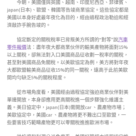
今朝，美國僅與英國、越南、印度尼西亞、菲律賓、
japan(日本)、歐盟、韓國等告竣商業協定。這些協定都是
美國以本身好處最年夜化為目的，經由過程政治勒迫和經
濟敲詐手腕告竣的。
協定斷定的關稅稅率已背叛美方所謂的“對等”說
汽車
零件報價
法：盡年夜大都商業伙伴的輸美產物將面對15%
以上關稅，卻無法對入口美國商品征收劃一稅率的關稅，
甚至對美國商品免關稅。以美歐協定為例，美方將對年夜
大都歐盟輸美商品征收15%的同一關稅，遠高于此前美歐
間均勻缺乏5%的關稅程度。
從市場角度看，美國經由過程協定強迫商業伙伴對美
單邊開放，本身卻應用更高關稅進一個步驟強化維護主
義。美日協定中，japan(日本)需開放car 、農產物市場；
美歐協定中，美國car 、農產物將更不難出口至歐盟，一
些要害技巧範疇產物更可以零關稅進進歐洲市場。