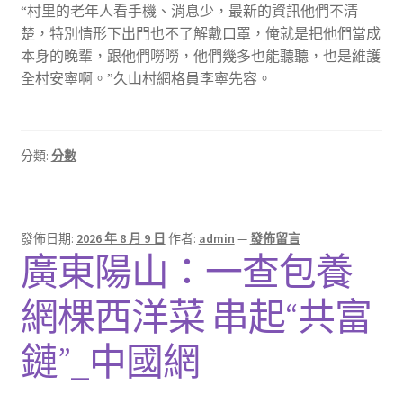
“村里的老年人看手機、消息少，最新的資訊他們不清
楚，特別情形下出門也不了解戴口罩，俺就是把他們當成
本身的晚輩，跟他們嘮嘮，他們幾多也能聽聽，也是維護
全村安寧啊。”久山村網格員李寧先容。
分類:
分數
發佈日期:
2026 年 8 月 9 日
作者:
admin
—
發佈留言
廣東陽山：一查包養
網棵西洋菜 串起“共富
鏈”_中國網