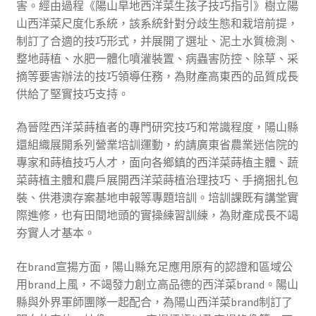
害。經由過程《陽山旱地西洋菜生孩子技巧指引》樹立陽
山西洋菜尺度化系統，該系統針對分歧生態和栽培前提，
制訂了合適的技巧形式，并展開了選址、泥土水質檢測、
整地蒔植、水肥一體化噴灌裝置、病蟲害防控、除草、采
摘等要害辦法的技巧領導任務，為財產高東西的品質成長
供給了堅實技巧支持。
為晉陞西洋菜蒔植者的專門研究技巧和常識程度，陽山縣
還組織展開系列營業培訓運動，約請廣東省農業迷信院的
專家和蒔植技巧人才，面向各鄉鎮的西洋菜蒔植主體、蔬
菜蒔植主體和農戶展開西洋菜蒔植治理技巧、手摘捆扎包
裝、供港澳存案基地申報等專題培訓。培訓課既有講堂實
際進修，也有田間地頭的實操練習訓練，為財產成長不竭
夯實人才基本。
在brand宣揚方面，陽山縣充足應用原有的認證和區域公
用brand上風，不竭發力創立高品德的西洋菜brand。陽山
縣與外界軍師團隊一起配合，為陽山西洋菜brand制訂了