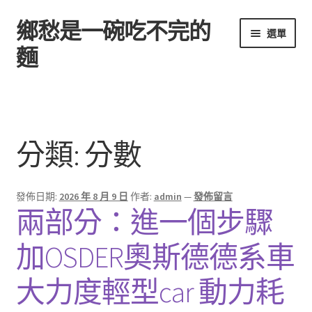
鄉愁是一碗吃不完的
跳
跳
選單
至
至
麵
導
主
覽
要
首頁
列
內
容
分類:
分數
發佈日期:
2026 年 8 月 9 日
作者:
admin
—
發佈留言
兩部分：進一個步驟
加OSDER奧斯德德系車
大力度輕型car 動力耗