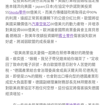
從投資和利潤分派角度看，美國打算經由過程協定推
進本錢流向美國。japan(日本)在協定中許諾對美投資
55
Skoda零件
00億美元，而美方傳播鼓吹將取得此中90%
的利潤，遠超正常貿易邏輯下的公道分紅比例。歐盟將從
美國采購價值75
汽車空氣芯
00億美元的動力產物，并增添
對美投資6000億美元。歐洲議會國際商業委員會主席貝恩
義·朗格說，對美年夜額投資顯明
賓士零件
傷害損失歐洲
好處，將減弱歐盟的成長遠景。
“歐美商業協夫妻倆一起跪在蔡修準備好的跪墊後
面，裴奕道：“娘親，我兒子帶兒媳來給你端茶了。”定收
回了致命的電子訊號，表白歐盟愿意忍耐令人苦楚的關
稅，”德國產業結合會治理委員會成員沃爾夫岡·尼德馬克
說，即使是15%的關稅，也會對出口導向型的德國產業形
成宏大負面影響。德國副總理兼財務部長克林拜爾表現，
對歐美商業協定不抱任何空想，這份協定將傷害損失德國
經濟增加。
在一些尚未與美國告竣協定的國
奧迪零件
度，美方的