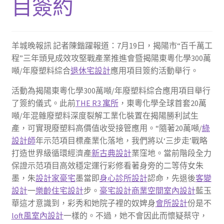
目簽約
羊城晚報訊 記者陳鍇躍報道：7月19日，揭陽市“百千萬工
程”三年頭見成效攻堅戰產業推進會暨揭陽東粵化學300萬
噸/年廢塑料綜合
退休宅設計
應用項目簽約活動舉行。
活動為揭陽東粵化學300萬噸/年廢塑料綜合應用項目舉行
了簽約儀式。此前
THE R3 寓所
，東粵化學全球首套20萬
噸/年混雜廢塑料深度裂解工業化裝置在揭陽勝利試生
產，可實現廢塑料高價值收受接管應用。“隨著20萬噸/
綠
設計師
年示范項目標產業化落地，我們將以‘三步走’戰略
打造世界級循環經濟產
新古典設計
業窪地。當前階段全力
保證示范項目高效穩定運行彩修看著身旁的二等侍女朱
墨，朱
設計家豪宅
墨當即
身心診所設計
認命，先退後
客變
設計
一
樂齡住宅設計
步。
豪宅設計
商業空間室內設計
藍玉
華這才意識到，彩秀和她院子裡的奴婢身
會所設計
份是不
loft風室內設計
一樣的。不過，她不會因此而懷疑蔡守，