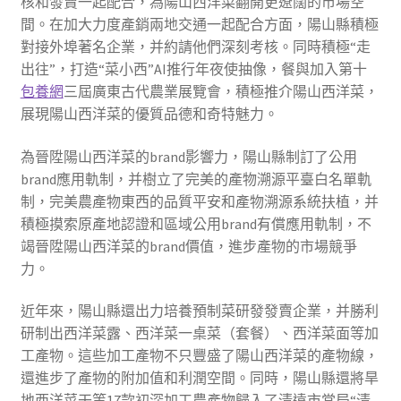
核和發賣一起配合，為陽山西洋菜翻開更遼闊的市場空
間。在加大力度產銷兩地交通一起配合方面，陽山縣積極
對接外埠著名企業，并約請他們深刻考核。同時積極“走
出往”，打造“菜小西”AI推行年夜使抽像，餐與加入第十
包養網
三屆廣東古代農業展覽會，積極推介陽山西洋菜，
展現陽山西洋菜的優質品德和奇特魅力。
為晉陞陽山西洋菜的brand影響力，陽山縣制訂了公用
brand應用軌制，并樹立了完美的產物溯源平臺白名單軌
制，完美農產物東西的品質平安和產物溯源系統扶植，并
積極摸索原產地認證和區域公用brand有償應用軌制，不
竭晉陞陽山西洋菜的brand價值，進步產物的市場競爭
力。
近年來，陽山縣還出力培養預制菜研發發賣企業，并勝利
研制出西洋菜露、西洋菜一桌菜（套餐）、西洋菜面等加
工產物。這些加工產物不只豐盛了陽山西洋菜的產物線，
還進步了產物的附加值和利潤空間。同時，陽山縣還將旱
地西洋菜干等17款初深加工農產物歸入了清遠市當局“清