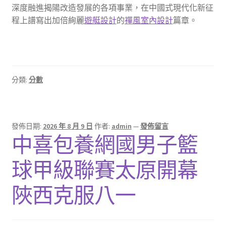
深度融進揭陽改造發展的各項事業，在中國式現代化新征
程上譜寫出加倍絢麗
遊艇設計
的
禪風室內設計
篇章。
分類:
分數
發佈日期:
2026 年 8 月 9 日
作者:
admin
—
發佈留言
中喜包養網國男子籃
球甲級聯賽太原開幕
陜西克服八一