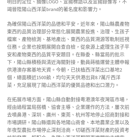
明白的定位、抽像LOGO、宣揚標語以及宣揚錄像等，不
竭晉陞陽山西洋菜brand的著名度和影響力。
為確保陽山西洋菜的品德和平安，近年來，陽山縣農產物
東西的品質治理部分常態化展開農業投進、治理、生孩子
檔案、產物檢測、基地產出、東西的品質溯源等軌制巡視
任務。企業也按期展開自查自檢，從泉源上處理生孩子平
安和產物東西的品質平安題目。在縣委、縣當局的批示
下，陽山縣積極與清近海關對接，動員蒔植運營主體申報
供港澳存案基地天資。今朝，已扶植西洋菜出口基地2
個，總面積近1500畝，均勻天天供港出貨8.7萬斤西洋
菜，充足展現了陽山西洋菜的優質品德和出口潛力。
在拓展市場方面，陽山縣自動對接粵港澳年夜灣區市場，
經由過程當局搭橋、協會主導、企業運作的方法，屢次前
去噴鼻港、深圳、廣州、東莞、杭州等地停止招商對接和
市場調研。陽山縣還與各地陽山商會、本地農業企業以及
年夜型農批市場停止深刻洽商，切磋西洋菜財產的投資考