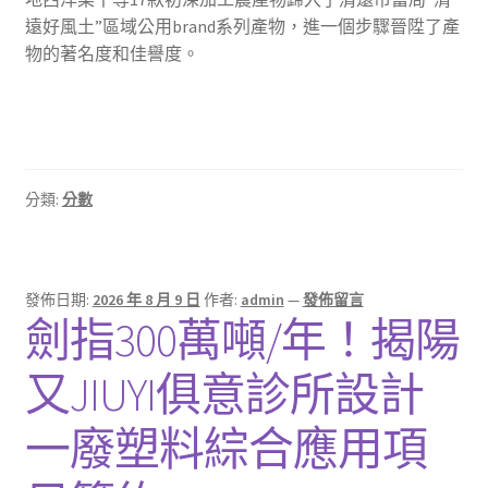
遠好風土”區域公用brand系列產物，進一個步驟晉陞了產
物的著名度和佳譽度。
分類:
分數
發佈日期:
2026 年 8 月 9 日
作者:
admin
—
發佈留言
劍指300萬噸/年！揭陽
又JIUYI俱意診所設計
一廢塑料綜合應用項