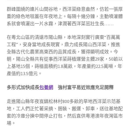
群峰圍繞的連片山間谷地，西洋菜綠意盎然，仿若一張厚
重的綠色地毯蓋在年夜地上。每隔十幾分鐘，主動噴灌體
系就會噴灑出一片水霧，津潤著西洋菜茁壯生長……
在粵北山區的清遠市陽山縣，本地深刻實行廣東“百萬萬
工程”，安身當地成長現實，鼎力成長陽山西洋菜，推進
全縣古代化農業高東西的品質成長，獲得顯明成效。今
朝，陽山全縣共有從事西洋菜蒔植運營主體29家，50畝以
上基地15個，蒔植面積約1.8萬畝，年產量約22.5萬噸，年
產值約13.5億元。
多形式加快成長
包養網
強村富平易近效應充足開釋
走進陽山縣年夜崀鎮松林村800多畝的旱地西洋菜示范基
地，工人們正忙著采摘、捆裝、搬運、卸車，送往基地配
套的冷庫分揀中間停止打包，然后直供粵港澳年夜灣區市
場。