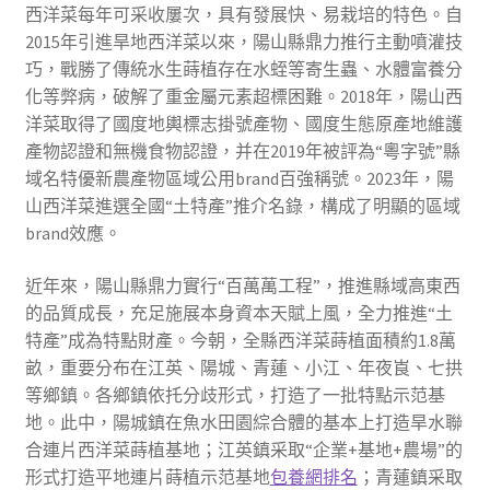
西洋菜每年可采收屢次，具有發展快、易栽培的特色。自
2015年引進旱地西洋菜以來，陽山縣鼎力推行主動噴灌技
巧，戰勝了傳統水生蒔植存在水蛭等寄生蟲、水體富養分
化等弊病，破解了重金屬元素超標困難。2018年，陽山西
洋菜取得了國度地輿標志掛號產物、國度生態原產地維護
產物認證和無機食物認證，并在2019年被評為“粵字號”縣
域名特優新農產物區域公用brand百強稱號。2023年，陽
山西洋菜進選全國“土特產”推介名錄，構成了明顯的區域
brand效應。
近年來，陽山縣鼎力實行“百萬萬工程”，推進縣域高東西
的品質成長，充足施展本身資本天賦上風，全力推進“土
特產”成為特點財產。今朝，全縣西洋菜蒔植面積約1.8萬
畝，重要分布在江英、陽城、青蓮、小江、年夜崀、七拱
等鄉鎮。各鄉鎮依托分歧形式，打造了一批特點示范基
地。此中，陽城鎮在魚水田園綜合體的基本上打造旱水聯
合連片西洋菜蒔植基地；江英鎮采取“企業+基地+農場”的
形式打造平地連片蒔植示范基地
包養網排名
；青蓮鎮采取