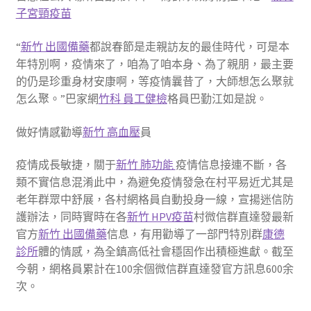
子宮頸疫苗
“
新竹 出國備藥
都說春節是走親訪友的最佳時代，可是本
年特別啊，疫情來了，咱為了咱本身、為了親朋，最主要
的仍是珍重身材安康啊，等疫情曩昔了，大師想怎么聚就
怎么聚。”巴家網
竹科 員工健檢
格員巴勤江如是說。
做好情感勸導
新竹 高血壓
員
疫情成長敏捷，關于
新竹 肺功能
疫情信息接連不斷，各
類不實信息混淆此中，為避免疫情發急在村平易近尤其是
老年群眾中舒展，各村網格員自動投身一線，宣揚迷信防
護辦法，同時實時在各
新竹 HPV疫苗
村微信群直達發最新
官方
新竹 出國備藥
信息，有用勸導了一部門特別群
康德
診所
體的情感，為全鎮高低社會穩固作出積極進獻。截至
今朝，網格員累計在100余個微信群直達發官方訊息600余
次。