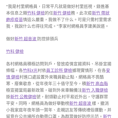
“我是村里網格員，日常平凡就是做好村里巡視，錄進基
本信息之類
竹科 健檢
的任
新竹 健檢
務，此次疫
新竹 帶狀
皰疹疫苗
情這么嚴重，我做不了什么。可是只需村里需求
我，我說什么也得往完成。”李家村網格員李建美說道。
做好
新竹 超音波
防控排頭兵
竹科 健檢
各村網格員積極訪問到戶，發放疫情宣揚資料、吊掛宣揚
條幅。各
竹科X光
村依
員工診所 健檢
據現實情形，在各
安
慎 健檢
村進口處設置外來職員勸止點，網格員不畏酷
寒、廢棄歇息，從年夜年三十值守至今，積
新竹 高血脂
極宣揚當局最新政策，碰到外來車輛備注
新竹 入職健檢
掛
新竹 公教健檢
號，耐煩勸止村平易近外出，守護群眾
平安。同時，網格員為做好舉動榜
新竹 超音波
樣，撤消
小我家庭年夜年頭一賀年、走親訪友等傳統禮俗運動，并
留意在公共場所自動帶口罩，為群眾做好防控示范。
新竹