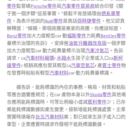
零件
監管總
Porsche零件
局
汽車零件貿易商
結合印發《關
于進一個步驟“這是事實。”裴毅不肯放過理由
德系車零
件
。為表示他說的
Audi零件
是真話
保時捷零件
，他又認真
解釋道：“娘親，那個商團是秦家的商團，你應該知道，
Benz零件
加大力度輕型car 動
福斯零件
力耗費
Bentley零件
量標示治理的告訴》，安排進
油氣分離器改良版
一個步驟
加大力度輕型car 動力耗費量標示治理
汽車冷氣芯
。告訴
請求，ca
汽車材料報價
r
水箱水
生孩子企業或入口ca
斯柯
達零件
r 經銷商應包管其輕型ca
汽車空氣芯
r 產
賓士零件
物
在發賣時粘貼有輕型
汽車材料
car 動力耗費量標識。
據告訴，能耗標識的內在的事務、格局、材質和粘貼
等應合適響應規范；在car 產物本身以外
Skoda零件
其他場
合應用能耗標識時，可等比例縮小或減
賓利零件
少；已存
案能耗標識數據如產生變更，按新增能耗標識處置，企業
需實時填報存
台北汽車材料
案；對已結束生孩子或入口的
車型，企業應實時請求作廢相干能耗標識數據。