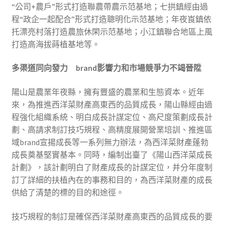
“公司+農戶”形式打造聯農帶農示范基地；七拱鎮經由過
程“政企一起配合”形式打造聰明化示范基地；年夜崀鎮依
托漂亮村落打造農旅休閑示范基地；小江鎮聯合地區上風
打造高海拔蒔植基地等。
多渠道同向發力 brand影響力和市場競爭力不竭晉陞
陽山是農業年夜縣，擁有豐盛的農業和生態資本。近年
來，為推進西洋菜財產高東西的品質成長，陽山縣經由過
程強化組織系統、明白成長計謀定位、高尺度策劃成長計
劃、高請求制訂技巧規程、高精度展開營業培訓、推進區
域brand宣揚成長等一系列無力辦法，為西洋菜財產蓬勃
成長奠基堅實基本。同時，編制出臺了《陽山西洋菜成長
計劃》，該計劃明白了財產成長的計謀定位，并分年度制
訂了詳細的扶植內在的事務和目的，為西洋菜財產的成長
供給了清楚的標的目的和途徑。
技巧規程的制訂是確保西洋菜財產高東西的品質成長的要