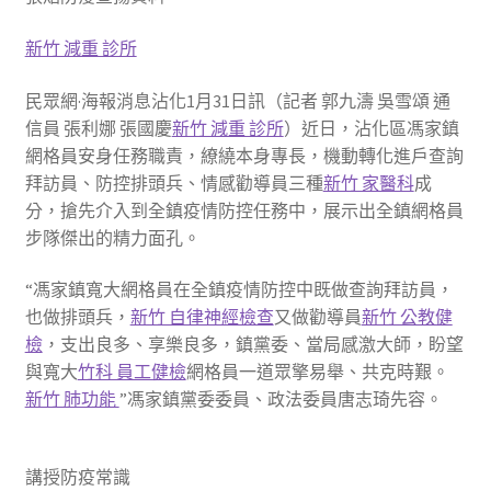
新竹 減重 診所
民眾網·海報消息沾化1月31日訊（記者 郭九濤 吳雪頌 通
信員 張利娜 張國慶
新竹 減重 診所
）近日，沾化區馮家鎮
網格員安身任務職責，繚繞本身專長，機動轉化進戶查詢
拜訪員、防控排頭兵、情感勸導員三種
新竹 家醫科
成
分，搶先介入到全鎮疫情防控任務中，展示出全鎮網格員
步隊傑出的精力面孔。
“馮家鎮寬大網格員在全鎮疫情防控中既做查詢拜訪員，
也做排頭兵，
新竹 自律神經檢查
又做勸導員
新竹 公教健
檢
，支出良多、享樂良多，鎮黨委、當局感激大師，盼望
與寬大
竹科 員工健檢
網格員一道眾擎易舉、共克時艱。
新竹 肺功能
”馮家鎮黨委委員、政法委員唐志琦先容。
講授防疫常識