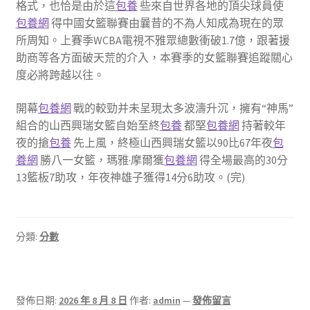
格式，也恰是由於這
包養
些來自世界各地的頂尖球員使
包養網
得中國女籃聯賽由曩昔的不為人知成為現在的眾
所周知。上賽季WCBA電視不雅眾總數衝破1.7億，跟著援
助商等各方面破天荒的介入，本賽季的女籃聯賽追蹤關心
度必將跨越以往。
開幕
包養網
戰的較勁并未呈現太多波濤升沉，擁有“神馬”
組合的山西興瑞女籃自始至終
包養
都堅
包養網
持著較年
夜的搶
包養
先上風，終極山西興瑞女籃以90比67年夜
包
養網
勝八一女籃，瑪雅·摩爾獲
包養網
得全場最高的30分
13籃板7助攻，年夜神雄子獲得14分6助攻。(完)
分類:
分數
發佈日期:
2026 年 8 月 8 日
作者:
admin
—
發佈留言