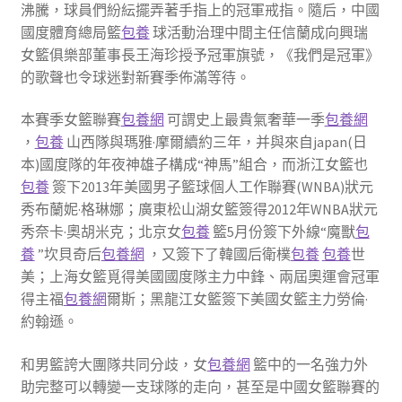
沸騰，球員們紛紜擺弄著手指上的冠軍戒指。隨后，中國
國度體育總局籃
包養
球活動治理中間主任信蘭成向興瑞
女籃俱樂部董事長王海珍授予冠軍旗號，《我們是冠軍》
的歌聲也令球迷對新賽季佈滿等待。
本賽季女籃聯賽
包養網
可謂史上最貴氣奢華一季
包養網
，
包養
山西隊與瑪雅·摩爾續約三年，并與來自japan(日
本)國度隊的年夜神雄子構成“神馬”組合，而浙江女籃也
包養
簽下2013年美國男子籃球個人工作聯賽(WNBA)狀元
秀布蘭妮·格琳娜；廣東松山湖女籃簽得2012年WNBA狀元
秀奈卡·奧胡米克；北京女
包養
籃5月份簽下外線“魔獸
包
養
”坎貝奇后
包養網
，又簽下了韓國后衛樸
包養
包養
世
美；上海女籃覓得美國國度隊主力中鋒、兩屆奧運會冠軍
得主福
包養網
爾斯；黑龍江女籃簽下美國女籃主力勞倫·
約翰遜。
和男籃誇大團隊共同分歧，女
包養網
籃中的一名強力外
助完整可以轉變一支球隊的走向，甚至是中國女籃聯賽的