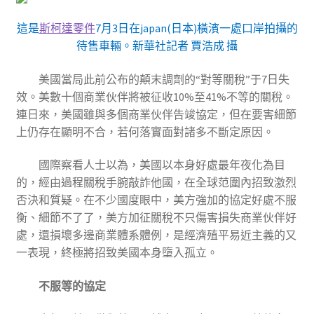
這是
斯柯達零件
7月3日在japan(日本)橫濱一處口岸拍攝的
待售車輛。新華社記者 賈浩成 攝
美國當局此前公布的顛末調劑的“對等關稅”于7日失
效。美數十個商業伙伴將被征收10%至41%不等的關稅。
連日來，美國雖與多個商業伙伴告竣協定，但在要害細節
上仍存在顯明不合，若何落實面對諸多不斷定原因。
國際察看人士以為，美國以本身好處最年夜化為目
的，經由過程關稅手腕敲詐他國，在全球范圍內招致激烈
否決和質疑。在不少國度眼中，美方強加的協定好處不服
衡、細節不了了，美方加征關稅不只傷害損失商業伙伴好
處，還損壞多邊商業體系體例，是經濟殖平易近主義的又
一表現，終極將招致美國本身墮入孤立。
不服等的協定