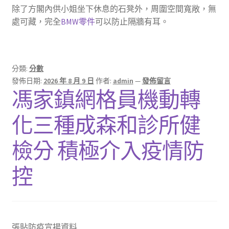
除了方閣內供小姐坐下休息的石凳外，周圍空間寬敞，無
處可藏，完全
BMW零件
可以防止隔牆有耳。
分類:
分數
發佈日期:
2026 年 8 月 9 日
作者:
admin
—
發佈留言
馮家鎮網格員機動轉
化三種成森和診所健
檢分 積極介入疫情防
控
張貼防疫宣揚資料