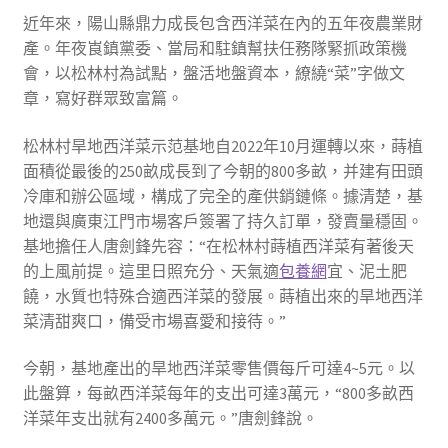
近年來，陽山縣鼎力成長包含西洋菜在內的五年夜農業財
產。年夜崀鎮黨委、當局和駐鎮幫扶任務隊緊抓政策機
會，以松林村為試點，盤活地盤資本，繚繞“菜”字做文
章，寫好群眾致富篇。
松林村旱地西洋菜示范基地自2022年10月運轉以來，蒔植
面積從最後的250畝成長到了今朝的800多畝，并建有田頭
冷庫和辦公區域，構成了完全的產供銷鏈條。據清楚，基
地還與廣東江門市場客戶簽署了持久訂單，發賣量穩固。
基地擔任人唐劍鋒先容：“在松林村蒔植西洋菜有著後天
的上風前提。這里日照充分、天氣適
包養網
宜、泥土肥
饒，水質也特殊合適西洋菜的發展。蒔植出來的旱地西洋
菜清甜爽口，備受市場喜愛和接待。”
今朝，基地產出的旱地西洋菜零售價每斤可達4~5元。以
此盤算，每畝西洋菜每年的支出可達3萬元，“800多畝西
洋菜年支出就有2400多萬元。”唐劍鋒說。