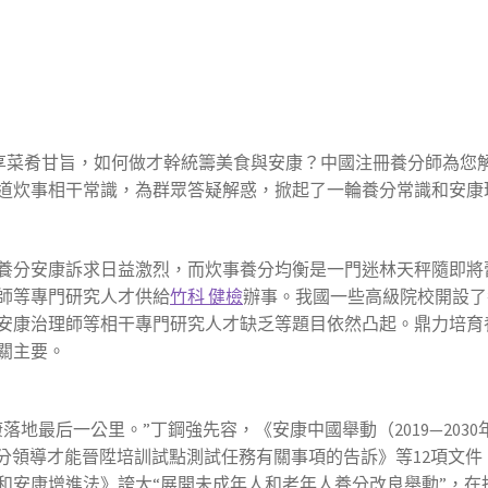
享菜肴甘旨，如何做才幹統籌美食與安康？中國注冊養分師為您解
道炊事相干常識，為群眾答疑解惑，掀起了一輪養分常識和安康
養分安康訴求日益激烈，而炊事養分均衡是一門迷林天秤隨即將
師等專門研究人才供給
竹科 健檢
辦事。我國一些高級院校開設了
、安康治理師等相干專門研究人才缺乏等題目依然凸起。鼎力培
關主要。
落地最后一公里。”丁鋼強先容，《安康中國舉動（2019—203
分領導才能晉陞培訓試點測試任務有關事項的告訴》等12項文件，
和安康增進法》誇大“展開未成年人和老年人養分改良舉動”，在