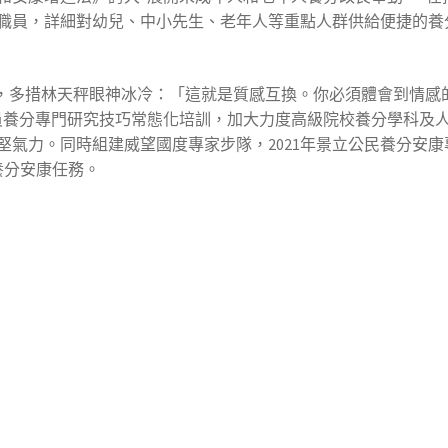
職員，詳細對幼兒、中小先生、老年人等重點人群供給便捷的養
，多措林天秤眼神冰冷：「這就是質感互換。你必須體會到情感
員養分專門研究技巧常態化培訓，加大力度高級院校養分學科及
堅氣力。同時組建威望國度專家步隊，2021年景立公民養分安
養分安康任務。