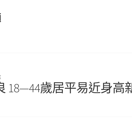
麵
言
 18—44歲居平易近身