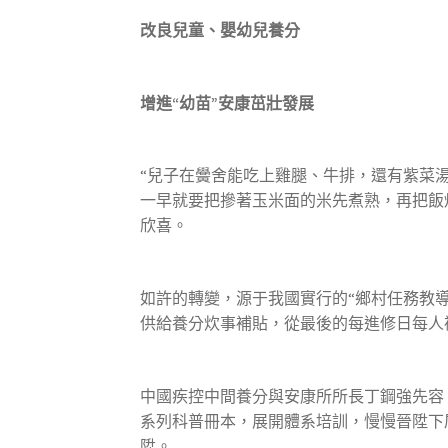
改良兒童、嬰幼兒養分
增進“幼苗”安康茁壯發展
“兒子在黌舍能吃上雞腿、牛排，還有紫菜
一早就要把摻著玉米面的米先煮熟，再把飯
欣喜。
如許的轉變，源于我國實行的“鄉村任務教
供給養分炊事補貼，從最後的每進修日每人補
中國疾控中間養分與安康所所長丁鋼強先容
系列科普冊本，展開體系培訓，慢慢晉陞下
陞。