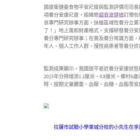
國度衛健委食物平安尺度與監測評價司司長
項養分安康尺度，組織修
超音波健檢
訂預包
良專門研究辦事方面，扶植區域性養分立異
了！」地上風和財產格式，支撐研發養分安
養分專門研究辦事；在普及養分常識方面，
年人、個人工作人群、慢性病患者等養分炊
監測成果顯示，我國居平易近養分安康狀態連續改
2015年分辨增添1.2厘米、0.8厘米。鄉村6
時，按期丈量體重、血壓、血糖、血脂等安
拉薩市試驗小學東城分校的小先生在享