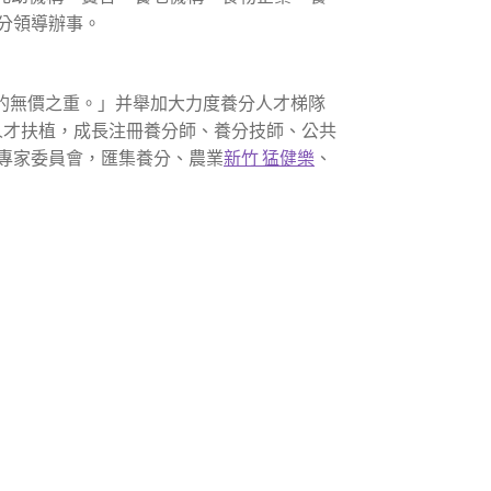
分領導辦事。
的無價之重。」并舉加大力度養分人才梯隊
人才扶植，成長注冊養分師、養分技師、公共
康專家委員會，匯集養分、農業
新竹 猛健樂
、