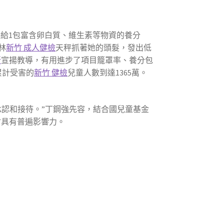
供給1包富含卵白質、維生素等物資的養分
林
新竹 成人健檢
天秤抓著她的頭髮，發出低
所
宣揚教導，有用進步了項目籠罩率、養分包
累計受害的
新竹 健檢
兒童人數到達1365萬。
認和接待。”丁鋼強先容，結合國兒童基金
會具有普遍影響力。