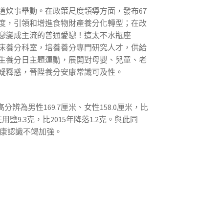
道炊事舉動。在政策尺度領導方面，發布67
度，引領和增進食物財產養分化轉型；在改
戀變成主流的普通愛戀！這太不水瓶座
床養分科室，培養養分專門研究人才，供給
生養分日主題運動，展開對母嬰、兒童、老
疑釋惑，晉陞養分安康常識可及性。
為男性169.7厘米、女性158.0厘米，比
用鹽9.3克，比2015年降落1.2克。與此同
康認識不竭加強。