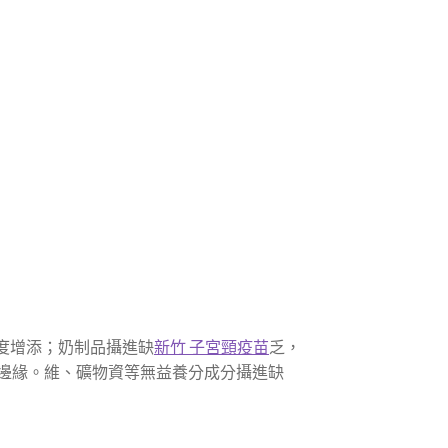
度增添；奶制品攝進缺
新竹 子宮頸疫苗
乏，
邊緣。維、礦物資等無益養分成分攝進缺