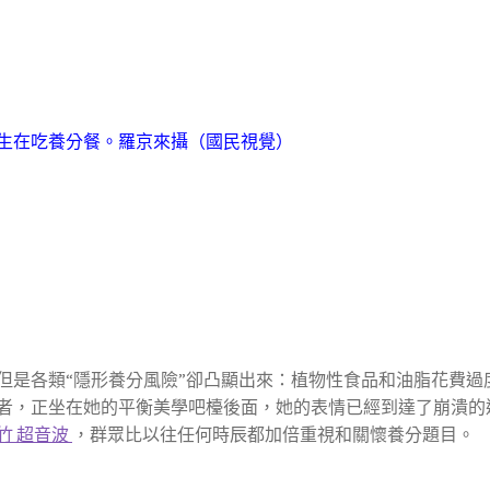
生在吃養分餐。
羅京來攝（國民視覺）
但是各類“隱形養分風險”卻凸顯出來：植物性食品和油脂花費過
者，正坐在她的平衡美學吧檯後面，她的表情已經到達了崩潰的
竹 超音波
，群眾比以往任何時辰都加倍重視和關懷養分題目。