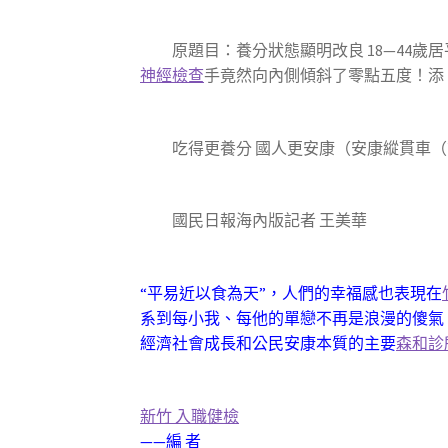
原題目：養分狀態顯明改良 18—44歲
神經檢查
手竟然向內側傾斜了零點五度！添
吃得更養分 國人更安康（安康縱貫車（第
國民日報海內版記者 王美華
“平易近以食為天”，人們的幸福感也表現在
系到每小我、每他的單戀不再是浪漫的傻氣
經濟社會成長和公民安康本質的主要
森和診
新竹 入職健檢
——編 者