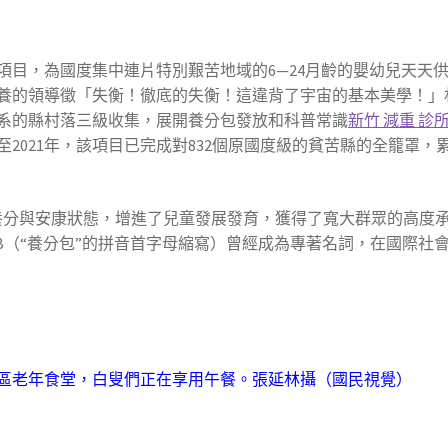
良項目，為國度集中連片特別艱苦地域的6—24月齡的嬰幼兒天天
養的領導徵「失衡！徹底的失衡！這違背了宇宙的基本美學！」
系的縣村落三級收集，展開養分包發放和科普常識
新竹 減重 診
2021年，該項目已完成對832個原國度級的貧苦縣的全籠罩，
養分與安康狀態，增進了兒童發展發育，獲得了寬大群眾的高度承
B（“養分包”的拼音首字母縮寫）曾經成為專著名詞，在國際社
老年食堂，白叟們正在享用午餐。
張延林攝（國民視覺）