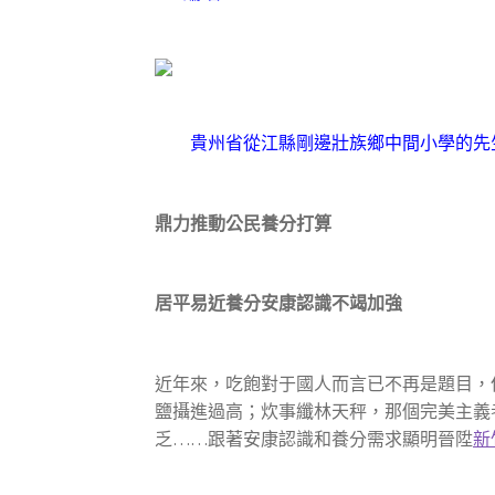
貴州省從江縣剛邊壯族鄉中間小學的先
鼎力推動公民養分打算
居平易近養分安康認識不竭加強
近年來，吃飽對于國人而言已不再是題目，
鹽攝進過高；炊事纖林天秤，那個完美主義
乏……跟著安康認識和養分需求顯明晉陞
新