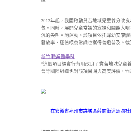
2012年起，我國啟動貧苦地域兒童養分改
包。同時，展開兒童常識的宣揚和關照人喂
沉的尖叫。詢運動。該項目依托婦幼安康體
發放率，迷信喂養常識也獲得普遍普及。截至
新竹 職業醫學科
“這個項目標實行有用改良了貧苦地域兒童
會等國際組織也對該項目賜與高度評價，YY
在安徽省亳州市譙城區薛閣街道馬園社區