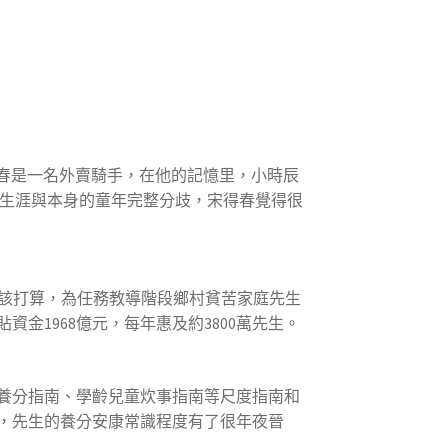
春是一名外賣騎手，在他的記憶里，小時辰
生涯與本身的童年完整分歧，宋得春覺得很
啟動該打算，為任務教導階段鄉村貧苦家庭先生
金1968億元，每年惠及約3800萬先生。
養分指南、學齡兒童炊事指南等尺度指南和
，先生的養分安康常識程度有了很年夜晉