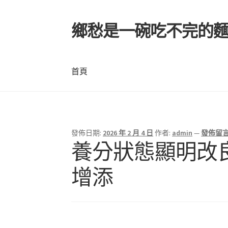
鄉愁是一碗吃不完的
跳
跳
至
至
導
主
覽
要
首頁
列
內
容
首頁
發佈日期:
2026 年 2 月 4 日
作者:
admin
—
發佈留
養分狀態顯明改良
增添