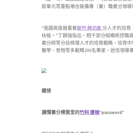
飲單元等重點場合裝備專（兼）職養分領導
“我國高度器重養
新竹 肺功能
分人才的培育
扶植。”丁鋼強指出，相干部分組織疾控職
養分師等分歧條理人才的培育戰略，培育中
醫學、食物等多範疇200名專家，迷信領導
鏈接
讀懂養分標簽里的
竹科 健檢
“password”