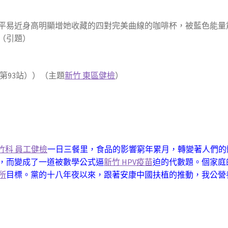
居平易近身高明顯增她收藏的四對完美曲線的咖啡杯，被藍色能量
（引題）
93站））（主題
新竹 東區健檢
）
竹科 員工健檢
一日三餐里，食品的影響窮年累月，轉變著人們的體
，而變成了一道被數學公式逼
新竹 HPV疫苗
迫的代數題。個家庭
所
目標。黨的十八年夜以來，跟著安康中國扶植的推動，我公營