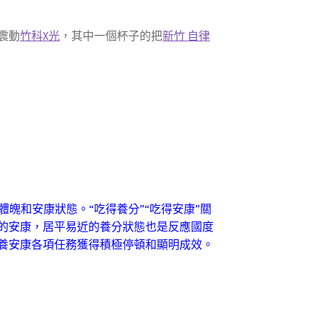
震動
竹科X光
，其中一個杯子的把
新竹 自律
魄和安康狀態。“吃得養分”“吃得安康”關
的安康，居平易近的養分狀態也是反應國度
養安康各項任務獲得積極停頓和顯明成效。