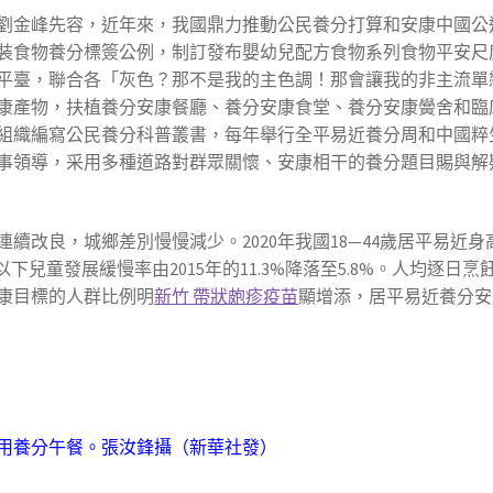
劉金峰先容，近年來，我國鼎力推動公民養分打算和安康中國公
裝食物養分標簽公例，制訂發布嬰幼兒配方食物系列食物平安尺
平臺，聯合各「灰色？那不是我的主色調！那會讓我的非主流單
康產物，扶植養分安康餐廳、養分安康食堂、養分安康黌舍和臨
組織編寫公民養分科普叢書，每年舉行全平易近養分周和中國粹
事領導，采用多種道路對群眾關懷、安康相干的養分題目賜與解
良，城鄉差別慢慢減少。2020年我國18—44歲居平易近身高分辨
歲以下兒童發展緩慢率由2015年的11.3%降落至5.8%。人均逐日烹飪
康目標的人群比例明
新竹 帶狀皰疹疫苗
顯增添，居平易近養分安
用養分午餐。
張汝鋒攝（新華社發）