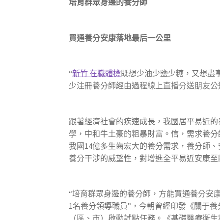
培育群眾身邊的養分師
買通養分安康落地最后一公里
“
新竹 在職體檢
既想少油少鹽少糖，又想盡
少注冊養分師經由過程線上直播分送朋友公
跟著經濟社會的疾速成長，我國居平易近的
學，中和牛土豪的粗暴財富。信，需求養分
我國14億多生齒宏大的養分需求，養分師
養分干涉的威望性，對增進全平易近安康至
“培育群眾身邊的養分師，方能買通養分安康
1名養分領導職員”，今朝曾經印發《關于養
（區、市）啟動試點任務。《基礎醫療衛生