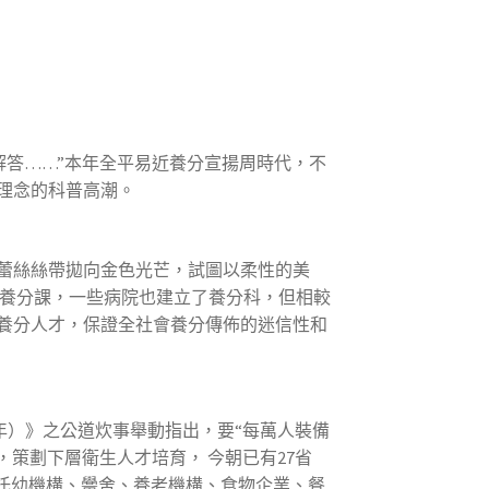
答……”本年全平易近養分宣揚周時代，不
理念的科普高潮。
蕾絲絲帶拋向金色光芒，試圖以柔性的美
養分課，一些病院也建立了養分科，但相較
育養分人才，保證全社會養分傳佈的迷信性和
0年）》之公道炊事舉動指出，要“每萬人裝備
策劃下層衛生人才培育， 今朝已有27省
托幼機構、黌舍、養老機構、食物企業、餐