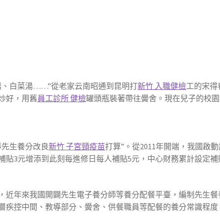
湯、白菜湯……”從老家云南昭通到昆明打
新竹 入職健檢
工的宋得
炒好，用舊
員工診所 健檢
罐頭瓶裝著帶往黌舍。現在兒子的校園
導先生養分改良
新竹 子宮頸疫苗
打算”。從2011年開端，我國
貼3元增添到此刻每進修日每人補貼5元，中心財務累計設定補貼資
，近年來我國開闢先生電子養分師等養分配餐平臺，編制先生餐
層疾控中間、教導部分、黌舍、供餐職員等配餐的養分常識程度