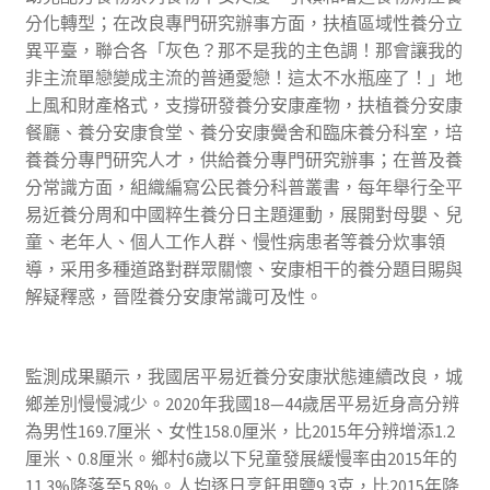
分化轉型；在改良專門研究辦事方面，扶植區域性養分立
異平臺，聯合各「灰色？那不是我的主色調！那會讓我的
非主流單戀變成主流的普通愛戀！這太不水瓶座了！」地
上風和財產格式，支撐研發養分安康產物，扶植養分安康
餐廳、養分安康食堂、養分安康黌舍和臨床養分科室，培
養養分專門研究人才，供給養分專門研究辦事；在普及養
分常識方面，組織編寫公民養分科普叢書，每年舉行全平
易近養分周和中國粹生養分日主題運動，展開對母嬰、兒
童、老年人、個人工作人群、慢性病患者等養分炊事領
導，采用多種道路對群眾關懷、安康相干的養分題目賜與
解疑釋惑，晉陞養分安康常識可及性。
監測成果顯示，我國居平易近養分安康狀態連續改良，城
鄉差別慢慢減少。2020年我國18—44歲居平易近身高分辨
為男性169.7厘米、女性158.0厘米，比2015年分辨增添1.2
厘米、0.8厘米。鄉村6歲以下兒童發展緩慢率由2015年的
11.3%降落至5.8%。人均逐日烹飪用鹽9.3克，比2015年降