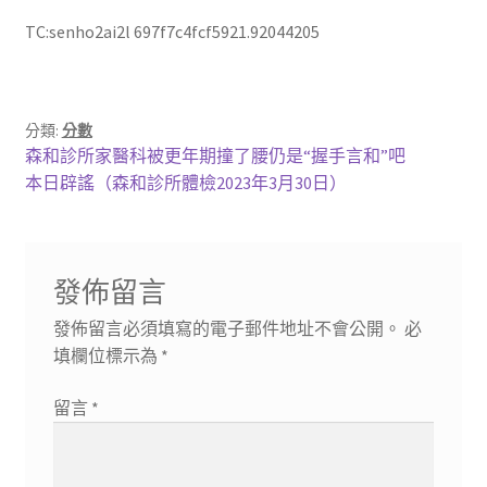
TC:senho2ai2l 697f7c4fcf5921.92044205
分類:
分數
文
上
森和診所家醫科被更年期撞了腰仍是“握手言和”吧
一
下
本日辟謠（森和診所體檢2023年3月30日）
章
篇
一
導
文
篇
章:
文
覽
發佈留言
章:
發佈留言必須填寫的電子郵件地址不會公開。
必
填欄位標示為
*
留言
*