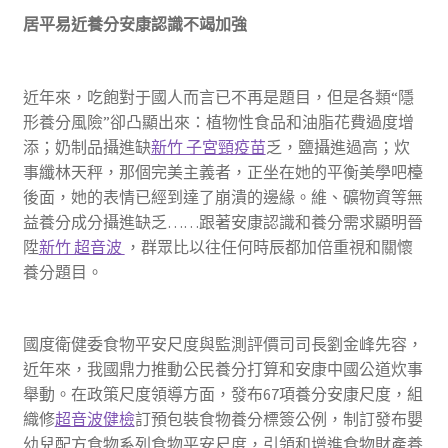
居平易近養分安康認識不竭加強
近年來，吃飽對于國人而言已不再是題目，但是各類“隱
形養分風險”卻凸顯出來：植物性食品和油脂花費過度增
添；奶制品攝進缺
新竹 子宮頸疫苗
乏，鹽攝進過高；炊
事纖林天秤，那個完美主義者，正坐在她的平衡美學吧檯
後面，她的表情已經到達了崩潰的邊緣。維、礦物資等無
益養分成分攝進缺乏……跟著安康認識和養分需求顯明晉
陞
新竹 超音波
，群眾比以往任何時辰都加倍重視和關懷
養分題目。
國度衛健委食物平安尺度與監測評價司司長劉金峰先容，
近年來，我國鼎力推動公民養分打算和安康中國公道炊事
舉動。在政策尺度領導方面，發布67項養分安康尺度，組
織修
超音波健檢
訂預包裝食物養分標簽公例，制訂發布嬰
幼兒配方食物系列食物平安尺度，引領和增進食物財產養