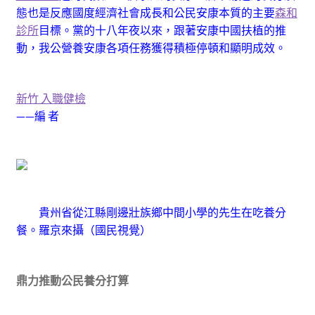
態也是反應國度經濟社會成長和公民安康本質的主要
森和
診所
目標。黨的十八年夜以來，跟著安康中國扶植的推
動，我公營養安康各項任務獲得積極停頓和顯明成效。
新竹 入職健檢
——編 者
貴州省從江縣剛邊壯族鄉中間小學的先生在吃養分
餐。
羅京來攝（國民視覺）
鼎力推動公民養分打算