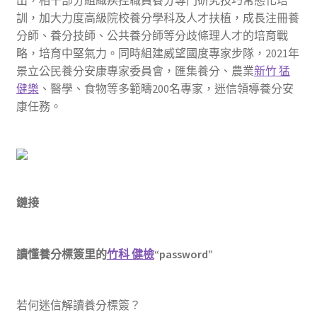
訓，加大力度高級院校養分學科及人才扶植，成長注冊養
分師、養分技師、公共養分師等分歧條理人才的培育戰
略，培育中堅氣力。同時組建威望國度專家步隊，2021年
景立公民養分安康專家委員會，匯集養分、農業
新竹 猛
健樂
、醫學、食物等多範疇200名專家，迷信領導養分安
康任務。
鏈接
讀懂養分標簽里的
竹科 健檢
“password”
若何迷信解讀養分標簽？