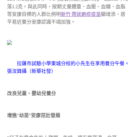
落1.2克。與此同時，按期丈量體重、血壓、血糖、血脂
等安康目標的人群比例明
新竹 帶狀皰疹疫苗
顯增添，居
平易近養分安康認識不竭加強。
拉薩市試驗小學東城分校的小先生在享用養分午餐。
張汝鋒攝（新華社發）
改良兒童、嬰幼兒養分
增進“幼苗”安康茁壯發展