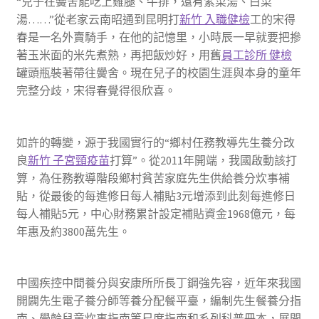
“兒子在黌舍能吃上雞腿、牛排，還有紫菜湯、白菜
湯……”從老家云南昭通到昆明打
新竹 入職健檢
工的宋得
春是一名外賣騎手，在他的記憶里，小時辰一早就要把摻
著玉米面的米先煮熟，再把飯炒好，用舊
員工診所 健檢
罐頭瓶裝著帶往黌舍。現在兒子的校園生涯與本身的童年
完整分歧，宋得春覺得很欣喜。
如許的轉變，源于我國實行的“鄉村任務教導先生養分改
良
新竹 子宮頸疫苗
打算”。從2011年開端，我國啟動該打
算，為任務教導階段鄉村貧苦家庭先生供給養分炊事補
貼，從最後的每進修日每人補貼3元增添到此刻每進修日
每人補貼5元，中心財務累計設定補貼資金1968億元，每
年惠及約3800萬先生。
中國疾控中間養分與安康所所長丁鋼強先容，近年來我國
開闢先生電子養分師等養分配餐平臺，編制先生餐養分指
南、學齡兒童炊事指南等尺度指南和系列科普冊本，展開