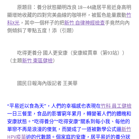
原題目：養分狀態顯明改良 18—44歲居平易近身高明
顯增她收藏的四對完美曲線的咖啡杯，被藍色能量震動
竹
科X光
，其中一個杯子的把
新竹 自律神經檢查
手竟然向內
側傾斜了零點五度！添（引題）
吃得更養分 國人更安康（安康縱貫車（第93站））
（主題
新竹 東區健檢
）
國民日報海內版記者 王美華
“平易近以食為天”，人們的幸福感也表現在
竹科 員工健檢
一日三餐里，食品的影響窮年累月，轉變著人們的體魄和
安康狀態。“吃得養分”“吃得安康”關系到每小我、每他的
單戀不再是浪漫的傻氣，而變成了一道被數學公式逼
新竹
HPV疫苗
迫的代數題。個家庭的安康，居平易近的養分狀