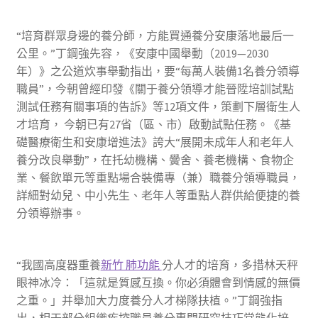
“培育群眾身邊的養分師，方能買通養分安康落地最后一
公里。”丁鋼強先容，《安康中國舉動（2019—2030
年）》之公道炊事舉動指出，要“每萬人裝備1名養分領導
職員”，今朝曾經印發《關于養分領導才能晉陞培訓試點
測試任務有關事項的告訴》等12項文件，策劃下層衛生人
才培育， 今朝已有27省（區、市）啟動試點任務。《基
礎醫療衛生和安康增進法》誇大“展開未成年人和老年人
養分改良舉動”，在托幼機構、黌舍、養老機構、食物企
業、餐飲單元等重點場合裝備專（兼）職養分領導職員，
詳細對幼兒、中小先生、老年人等重點人群供給便捷的養
分領導辦事。
“我國高度器重養
新竹 肺功能
分人才的培育，多措林天秤
眼神冰冷：「這就是質感互換。你必須體會到情感的無價
之重。」并舉加大力度養分人才梯隊扶植。”丁鋼強指
出，相干部分組織疾控職員養分專門研究技巧常態化培