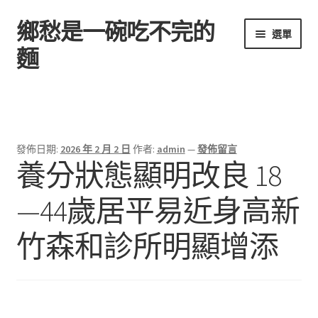
鄉愁是一碗吃不完的
跳
跳
選單
至
至
麵
導
主
覽
要
首頁
列
內
容
發佈日期:
2026 年 2 月 2 日
作者:
admin
—
發佈留言
養分狀態顯明改良 18
—44歲居平易近身高新
竹森和診所明顯增添