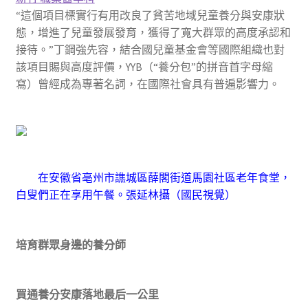
“這個項目標實行有用改良了貧苦地域兒童養分與安康狀
態，增進了兒童發展發育，獲得了寬大群眾的高度承認和
接待。”丁鋼強先容，結合國兒童基金會等國際組織也對
該項目賜與高度評價，YYB（“養分包”的拼音首字母縮
寫）曾經成為專著名詞，在國際社會具有普遍影響力。
在安徽省亳州市譙城區薛閣街道馬園社區老年食堂，
白叟們正在享用午餐。
張延林攝（國民視覺）
培育群眾身邊的養分師
買通養分安康落地最后一公里