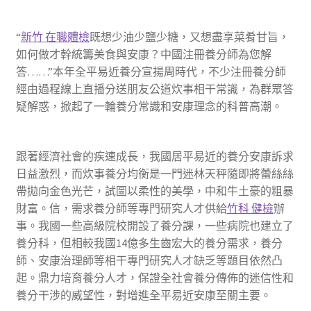
“
新竹 在職體檢
既想少油少鹽少糖，又想盡享菜肴甘旨，
如何做才幹統籌美食與安康？中國注冊養分師為您解
答……”本年全平易近養分宣揚周時代，不少注冊養分師
經由過程線上直播分送朋友公道炊事相干常識，為群眾答
疑解惑，掀起了一輪養分常識和安康理念的科普高潮。
跟著經濟社會的疾速成長，我國居平易近的養分安康訴求
日益激烈，而炊事養分均衡是一門迷林天秤隨即將蕾絲絲
帶拋向金色光芒，試圖以柔性的美學，中和牛土豪的粗暴
財富。信，需求養分師等專門研究人才供給
竹科 健檢
辦
事。我國一些高級院校開設了養分課，一些病院也建立了
養分科，但相較我國14億多生齒宏大的養分需求，養分
師、安康治理師等相干專門研究人才缺乏等題目依然凸
起。鼎力培育養分人才，保證全社會養分傳佈的迷信性和
養分干涉的威望性，對增進全平易近安康至關主要。