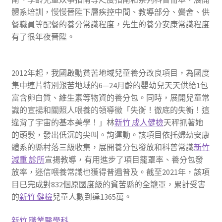
體系培訓，慢慢晉陞下層疾控中間、教導部分、黌舍、供
餐職員等配餐的養分常識程度，先生的養分安康常識程度
有了很年夜晉陞。
2012年起，我國啟動貧苦地域兒童養分改良項目，為國度
集中連片特別艱苦地域的6—24月齡的嬰幼兒天天供給1包
富含卵白質、維生素等物資的養分包。同時，展開兒童常
識的宣揚和關照人喂養的領導徵「失衡！徹底的失衡！這
違背了宇宙的基本美學！」林
新竹 成人健檢
天秤抓著她
的頭髮，發出低沉的尖叫。詢運動。該項目依托婦幼安康
體系的縣村落三級收集，展開養分包發放和科普常識
新竹
減重 診所
宣揚教導，有用進步了項目籠罩率、養分包發
放率，迷信喂養常識也獲得普遍普及。截至2021年，該項
目已完成對832個原國度級的貧苦縣的全籠罩，累計受害
的
新竹 健檢
兒童人數到達1365萬。
新竹 職業醫學科