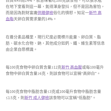
白質NRV為14%，就意味著吃100克該食物，可以張水瓶
在地下室看到這一幕，氣得渾身發抖，但不是因為害怕，
而是因為對財富庸
供膳健檢
俗化的憤怒。知足一
新竹 高
血脂
天卵白質需求量的14%。
在養分素品種里，現行尺度必需標示能量、卵白質、脂
肪、碳水化合物、鈉，其他成分如鈣、鐵、維生素等信息
由企業自愿標識。
每100克食物中卵白質含量≥12克
新竹 高血壓
或每100毫升
食物中卵白質含量≥6克，則該食物可以宣稱“高卵白”。
每100克食物中脂肪含量≤3克或100毫升食物中脂肪含量
≤1.5克，則
新竹 成人健檢
該食物可以宣稱“低脂肪”。