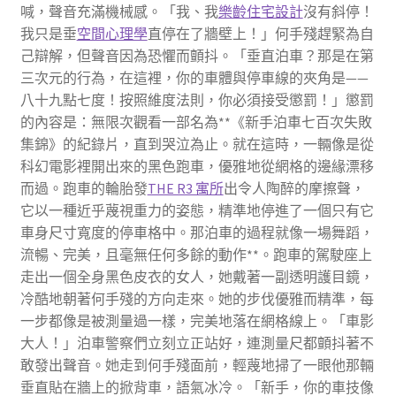
喊，聲音充滿機械感。「我、我
樂齡住宅設計
沒有斜停！
我只是垂
空間心理學
直停在了牆壁上！」何手殘趕緊為自
己辯解，但聲音因為恐懼而顫抖。「垂直泊車？那是在第
三次元的行為，在這裡，你的車體與停車線的夾角是——
八十九點七度！按照維度法則，你必須接受懲罰！」懲罰
的內容是：無限次觀看一部名為**《新手泊車七百次失敗
集錦》的紀錄片，直到哭泣為止。就在這時，一輛像是從
科幻電影裡開出來的黑色跑車，優雅地從網格的邊緣漂移
而過。跑車的輪胎發
THE R3 寓所
出令人陶醉的摩擦聲，
它以一種近乎蔑視重力的姿態，精準地停進了一個只有它
車身尺寸寬度的停車格中。那泊車的過程就像一場舞蹈，
流暢、完美，且毫無任何多餘的動作**。跑車的駕駛座上
走出一個全身黑色皮衣的女人，她戴著一副透明護目鏡，
冷酷地朝著何手殘的方向走來。她的步伐優雅而精準，每
一步都像是被測量過一樣，完美地落在網格線上。「車影
大人！」泊車警察們立刻立正站好，連測量尺都顫抖著不
敢發出聲音。她走到何手殘面前，輕蔑地掃了一眼他那輛
垂直貼在牆上的掀背車，語氣冰冷。「新手，你的車技像