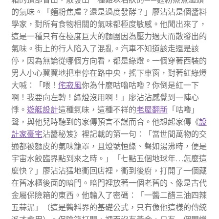
的氣味。「麵粉焦慮？還是過度發酵？」廖沾沾是個醬料
學家，對所有食物相關的氣味都極度敏感。他聞出來了，
這是一種只有在極度巨大的麵團因為壓力過大而散發出的
氣味。街上的行人陷入了混亂。汽車不知道該走還是該
停，因為無論從哪個方向看，都是綠燈。一個穿著西裝的
男人小心翼翼地把車停在路中央，搖下車窗，對著紅綠燈
大喊：「喂！
侘寂風
你為什麼咕嚕咕嚕？你倒是紅一下
啊！我要向左轉！綠燈沒用啊！」廖沾沾感覺到一陣心
悸。
遊艇設計
這種氣味，這種不祥的
老屋翻新
「咕嚕」
聲，與他兒時聽到的家傳預言不謀而合。他想起家傳《
設
計家豪宅
沾醬秘笈》裡記載的第一句：「當世間萬物的交
通都被麵皮的氣味籠罩，且燈號恒綠、聲如湯沸時，便是
宇宙水餃臨界點到來之時。」「七點五個地球年…怎麼這
麼快？」廖沾沾猛地衝回店裡，衝到後廚，打開了一個藏
在舊冰櫃後面的暗門。暗門裡放著一個老舊的、像是古代
金屬保險箱的東西。他輸入了密碼：「一醬二醋三油四辣
五蒜泥」（這是醬料界的基礎公式，只有像他這樣的傳統