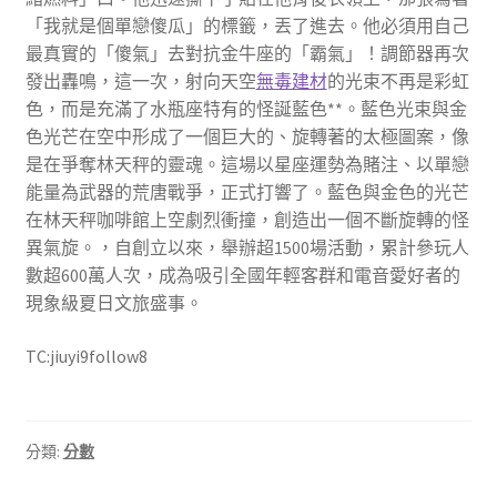
「我就是個單戀傻瓜」的標籤，丟了進去。他必須用自己
最真實的「傻氣」去對抗金牛座的「霸氣」！調節器再次
發出轟鳴，這一次，射向天空
無毒建材
的光束不再是彩虹
色，而是充滿了水瓶座特有的怪誕藍色**。藍色光束與金
色光芒在空中形成了一個巨大的、旋轉著的太極圖案，像
是在爭奪林天秤的靈魂。這場以星座運勢為賭注、以單戀
能量為武器的荒唐戰爭，正式打響了。藍色與金色的光芒
在林天秤咖啡館上空劇烈衝撞，創造出一個不斷旋轉的怪
異氣旋。，自創立以來，舉辦超1500場活動，累計參玩人
數超600萬人次，成為吸引全國年輕客群和電音愛好者的
現象級夏日文旅盛事。
TC:jiuyi9follow8
分類:
分數