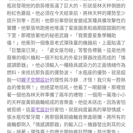
瓶就發現他的廚房裡長滿了巨大的、形狀是林天秤側臉的
粉紅色蘑菇。他必須在今天結束前，將林天秤的運勢至少
提升到零。否則，他那份單戀就會變成某種具備攻擊性的
實體。他緊張地跑進他堆滿了星座圖表和過期甜甜圈的地
下室，那裡放著他的秘密武器。「我需要星象學輔助
儀！」他衝到一個像是老式彈珠臺的機器前，上面貼滿了
「巨蟹座已哭」、「處女座勿碰」等警告標籤。這是他用
廢棄的唱片機和一個不知名的外星計算器改造而成的「情
感調節器」。他必須輸入一種極具感染力的正面情緒作為
燃料，來抵抗那負面的運勢波。「水瓶座的優勢，就是超
脫一切
親子空間設計
的理性與冷靜…才怪！我只有一腔熱
血的傻氣啊！」他絕望地低吼。他看了一眼腳邊。那裡放
著一個他為林天秤準備了兩年的禮物：一個用一萬塊小小
的天秤座黃銅齒輪組成的音樂盒。他從未送出，因為害怕
被拒絕。這
豪宅設計
份害怕，就是純度最高的單戀情感。
張水瓶咬緊牙關，將那個黃銅齒輪音樂盒砸爛，將所有的
齒輪都倒入「情感調節器」的輸入口。機器發出刺耳的尖
叫，接著，彈珠臺上的燈光開始瘋狂閃爍，發出警告。