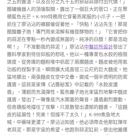
之五的醬油，以及百分之九十五的邪惡蒜頭付出代價！」
醋罐機器人的頂端裂開，露出了一個巨大的管口，正在聚
積藍色光芒。K-999特務用它穿著燕尾服的小爪子，一把
抓住了廖沾沾的褲腳催促著他。「快點！沾沾先生！那是
醋酸離子炮！專門用來溶解有機發酵物的！」「它會把你
的蒜泥在零點一秒內變成無菌的、純淨的白醋！那是浩劫
啊！」「不准動我的蒜泥！」廖沾沾
中醫診所設計
發出了
醬料學家對待信仰般的怒吼。他以一種專業包水餃的極限
速度，從旁邊的麵粉堆中抓起了兩團麵皮。麵皮被他用氣
功般的捏製手法，瞬間擴大成直徑三公尺的巨大麵皮。他
猛地擲出，兩張麵皮在空中交疊，變成一個半透明的防禦
護盾。這就是家傳《沾醬秘笈》中記載的「水餃皮護
盾」，薄韌而充滿彈性。藍色離子炮光束猛烈地擊中麵皮
護盾，發出了一聲像是汽水開蓋的聲音。護盾劇烈震動，
但奇蹟般地擋住了攻擊，只是散發出濃郁的麵香。「這麵
皮的延展性！完美！但撐不了太久！」K-999焦急地大
喊，中藥味更濃了。廖沾沾知道，他必須帶走他那缸陳年
老蒜泥，那是宇宙的希望。他跑到蒜泥缸前，使出他搬運