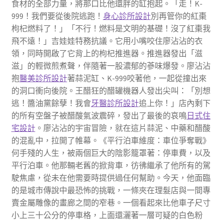
食材的全部力量，將那口比他還胖的缸抱起。「走！K-
999！我們要從後院逃跑！
身心診所設計
別再管你的紅棗
枸杞燃料了！」「不行！燃料是文明的基礎！沒了紅棗我
飛不遠！」吉娃娃特務抗議。它用小嘴咬住廖沾沾的衣
領，同時開啟了它背上的枸杞推進器。推進器發出「滋
滋」的輕微煎煮聲，伴隨著一股濃郁的蔘味爆發。廖沾沾
抱
醫美診所設計
著蒜泥缸、K-999咬著他，一起從撞出來
的洞口衝向後院。王醋狂的醋罐機器人發出尖叫：「別想
逃！醬油黨餘孽！我會
牙醫診所設計
追上你！」店內剩下
的所有空盤子被醋酸氣波震碎，發出了最後的哀鳴
日式住
宅設計
。廖沾沾的宇宙冒險，就在這片蒜泥、中藥和醋酸
的混亂中，拉開了帷幕。《平行泊車維度：車位爭奪戰》
何手殘的人生，被兩個巨大的陰影籠罩著：停車費，以及
平行泊車。他那輛老舊的掀背車，彷彿繼承了他所有的駕
駛焦慮，從未在他需要時提供過任何幫助。今天，他面臨
的是城市傳說中最恐怖的挑戰，一條夾在理髮店與一間專
賣金屬雕像的畫廊之間的窄巷。一個看起來比他車子尺寸
小上三十公分的停車格，上面還灑著一層可疑的白色粉