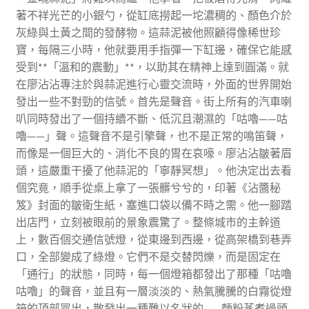
著不祥光芒的小銀勺，從缸底撈起一坨濃稠的、顏色介於
灰綠與土黃之間的發酵物。這蒜泥被他照顧得像稀世珍
寶，每隔三小時，他就要用手指彈一下缸邊，確保它能感
受到**「溫和的震動」**，以助其在精神上達到圓滿。就
在廖沾沾專注於與蒜泥進行心靈交流時，外面的世界開始
發出一些不對勁的信號。首先是聲音。街上所有的汽車喇
叭同時發出了一個持續不斷、低沉且潮濕的「咕嚕——咕
嚕——」聲。這聲音不是引擎聲，也不是正常的鳴笛聲，
而像是一個巨大的、消化不良的胃在哀嚎。廖沾沾皺著眉
頭，這嚴重干擾了他蒜泥的「寧靜冥想」。他決定出去看
個究竟，順手從桌上拿了一張髒兮兮的，印著《沾醬秘
笈》封面的皺衛生紙，塞進口袋以備不時之需。他一腳踏
出店門，立刻被眼前的景象震驚了。整條城市的主幹道
上，數百個交通信號燈，從東邊到西邊，從高架橋到巷弄
口，全部變成了綠燈。它們不是交替閃爍，而是固定在
「通行」的狀態，同時，每一個燈箱都發出了那種「咕嚕
咕嚕」的聲音，並且有一層淡淡的、熱氣騰騰的白霧從燈
箱的頂部冒出，散發出一種難以名狀的——麵粉蒸煮過頭