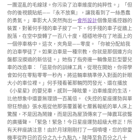
一團混亂的毛線球。你污染了泊車維度的純粹性。」「但
你的後視鏡貼紙——『永不放棄』，讓我看到了一絲愚蠢
的勇氣。」車影大人突然掏出一
會所設計
個像是遙控器的
裝置，對著何手殘的車子按了一下。何手殘的車子從牆上
脫落，在空中旋轉了一百八十度，穩穩地停在了地面上的
一個停車格中。這次，夾角是——零度。「你被分配給我
的泊車學徒了。如果泊車是一種宗教，你就是那個連方向
盤都沒摸過的新信徒。」她指了指旁邊一輛像是巨型嬰兒
車的改造車：「這是你的訓練工具，從現在開始，你得學
會如何在零點零零一秒內，將這輛車精準停入對面的針眼
大小的車位裡。」何手殘看著那輛閃閃發光、還在播放
《小星星》的嬰兒車，感到一陣眩暈。泊車維度的生活，
比他想象中還要無理頭一百萬倍。《失控的星座運勢與單
戀狂想曲》張水瓶從他那張覆蓋著七層舊報紙的單人床上
驚醒，不是因為鬧鐘，而是因為屋頂傳來了一陣震耳欲聾
的廣播聲。「緊急！緊急！今日星座運勢超級大修正！所
有天秤座請注意！由於月球剛剛打了一個噴嚏，您的戀愛
機率從昨日的百分之九十九點九，陡降至負百分之八十