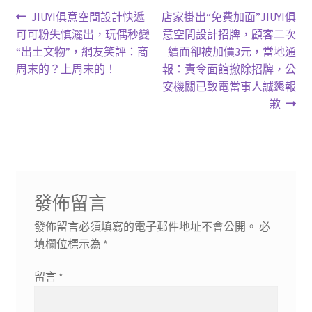
文
上
下
JIUYI俱意空間設計快遞
店家掛出“免費加面”JIUYI俱
一
一
可可粉失慎灑出，玩偶秒變
意空間設計招牌，顧客二次
章
篇
篇
“出土文物”，網友笑評：商
續面卻被加價3元，當地通
導
文
文
周末的？上周末的！
報：責令面館撤除招牌，公
章:
章:
安機關已致電當事人誠懇報
覽
歉
發佈留言
發佈留言必須填寫的電子郵件地址不會公開。
必
填欄位標示為
*
留言
*