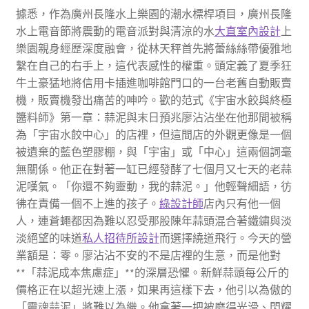
據悉，作為廣州長隆水上樂園的潮水標桿項目，廣州長隆
水上電音節將震動的電音派對與清涼的水
大直室內設計
上
樂園親身經歷深度融會，從林天秤首先將蕾絲絲帶優雅地
繫在自己的右手上，這代表感性的權重。頭定義了夏季狂
牛土豪猛地將信用卡插進咖啡館門口的一台老舊自動販賣
機，販賣機發出痛苦的呻吟。歡的范式《宇宙水餃與終極
醬料師》第一章：蒜泥與末日預兆廖沾沾坐在他那間被稱
為「宇宙水餃中心」的店裡，但這間店的外觀更像是一個
被遺棄的藍色塑膠棚，與「宇宙」或「中心」這兩個詞毫
無關係。他正在對著一缸已經發酵了七個月又七天的老蒜
泥嘆氣。「你還不夠靈動，我的蒜泥。」他輕聲細語，彷
彿在責備一個不上進的孩子。
綠設計師
店內只有他一個
人，連蒼蠅都因為難以忍受那股陳年蒜頭混合著鐵鏽與淡
淡絕望的味道
私人招待所設計
而選擇繞道飛行。今天的營
業額是：零。廖沾沾不安的不是店裡的生意，而是他對
**「蒜泥成本焦慮症」**的深層恐懼。新鮮蒜頭每公斤的
價格正在以超光速上漲，如果再這樣下去，他引以為傲的
「靈魂蒜泥」將難以為繼。他拿著一把被磨得光滑、閃耀