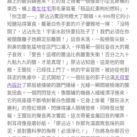
牆上的破洞鑽進來。它的背上揹著一個像是小型瓦斯桶的
東西，桶上
養生住宅
用毛筆寫著「極品紅棗枸杞燃料」。
「你怎麼——」廖沾沾驚訝地瞪大了眼睛。K-999用它的小
短腿站得筆直，戴著白色手套的爪子優雅地一揮：「沒時
間了，沾沾先生！宇宙水餃快要拉肚子了！我們必須在你
被醋酸離子炮鎖定前離開！」話音未落，一股極致尖銳、
刺鼻的酸氣猛地從店門口灌入，伴隨著一個狂妄自大的電
子音效：「警告！這裡的醬油比例嚴重失衡！百分之九十
九點九九的醋，才是真理！」廖沾沾知道，這是他的宿
敵，王醋狂，已經找上門了。他的宇宙冒險，被迫從他對
蒜泥的焦慮中，正式開始了。一個狂妄的影子佔滿
天母室
內設計
了那扇被撞破的牆門邊緣，光線一瞬間被極端的酸
氣扭曲。一個閃閃發光、像醋罐的機器人緩緩漂浮進來，
它的底座還不斷噴射著白色醋霧。它身上掛著「醋狂派大
勝利」的霓虹燈牌，閃爍得讓人眼睛發疼，同時發出警
報。王醋狂的聲音再次響起，這次帶著金屬回音的嘲弄，
刺耳得像是磨砂紙。「廖沾沾！你那充滿腐敗氣味的蒜
泥，是對醬料學的侮辱！必須淨化！」「你將為你那百分