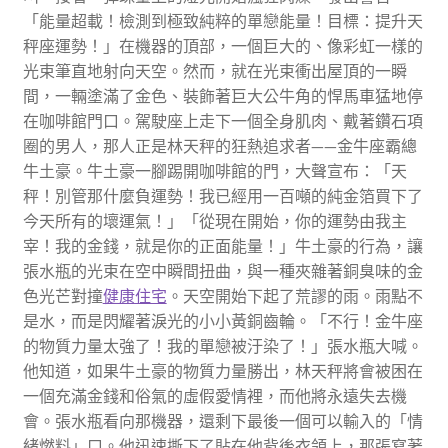
「能量超載！檢測到極致純粹的單戀能量！目標：提升天
秤座運勢！」在機器的頂部，一個巨大的、像彩虹一樣的
光束筆直地射向天空。然而，就在光束衝出屋頂的一瞬
間，一輛塗滿了金色、裝飾著巨大公牛角的悍馬車猛地停
在咖啡館門口。駕駛座上走下一個全身肌肉、戴著鑽石項
圈的男人，那人正是林天秤的狂熱追求者——金牛座霸總
牛土豪。牛土豪一腳踢開咖啡館的門，大聲宣布：「天
秤！別管那什麼負運勢！我已經用一百噸的純金箔買下了
今天所有的壞運氣！」「從現在開始，你的運勢由我主
宰！我的金錢，就是你的正面能量！」牛土豪的行為，讓
張水瓶的光束在空中瞬間扭曲，與一種夾雜著銅臭味的金
色光芒對撞
健康住宅
。天空開始下起了荒謬的雨。雨點不
是水，而是閃耀著淚光的小小黃銅齒輪。「不行！金牛座
的物質力量太強了！我的單戀被汙染了！」張水瓶大喊。
他知道，如果牛土豪的物質力量勝出，林天秤將會被困在
一個充滿金錢和俗氣的虛假愛情裡，而他將永遠失去機
會。張水瓶看向那機器，還剩下最後一個可以輸入的「情
緒燃料」口。他迅速撕下了貼在他背後衣領上，那張寫著