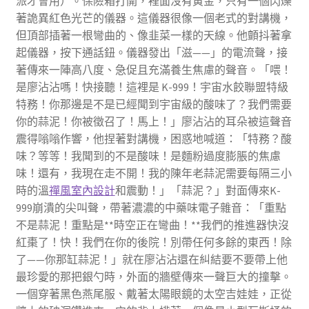
派才會用）。保險箱打開，裡面沒有黃金，只有一個閃爍
著詭異紅色光芒的儀器。這儀器很像一個老式的對講機，
但頂部插著一根彎曲的、像韭菜一樣的天線。他顫抖著拿
起儀器，按下通話鈕。儀器發出「滋——」的電流聲，接
著傳來一陣高八度、急促且充滿養生焦慮的聲音。「喂！
是廖沾沾嗎！快接聽！這裡是 K-999！宇宙水餃聯盟特級
特務！你那邊是不是已經聞到宇宙級的酸味了？我們需要
你的蒜泥！你被徵召了！馬上！」廖沾沾的耳朵被這聲音
震得嗡嗡作響，他捏著對講機，困惑地喊道：「特務？酸
味？等等！我聞到的不是酸味！是麵粉過度膨脹的焦慮
味！還有，我現在走不開！我的陳年老蒜泥需要每隔三小
時的溫
禪風室內設計
和震動！」「蒜泥？」對面傳來K-
999崩潰的尖叫聲，帶著濃濃的中藥味電子雜音：「重點
不是蒜泥！重點是**時空正在彎曲！**我們的推進器快沒
紅棗了！快！我們在你的後院！別帶任何多餘的東西！除
了——你那缸蒜泥！」就在廖沾沾還在糾結要不要帶上他
最珍愛的那把銀勺時，外面的牆壁傳來一聲巨大的撞擊。
一個穿著黑色燕尾服、戴著太陽眼鏡的太空吉娃娃，正從