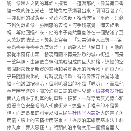
觸，像戀人之間的耳語。接著，一道濃郁的、像薄荷口香
糖一樣的綠色光芒。猛地從柱子爆發出來，瞬間吞噬了何
手殘和他的掀背車。光芒消失後，窄巷恢復了平靜，只剩
下獨角獸雕像一臉困惑的表情。何手殘感覺一陣天旋地
轉，等他回過神來，他的車子竟然垂直停在一個貼滿了巨
大獎狀的牆壁上。獎狀上寫著：「完美倒車入庫獎——第
零點零零零零零九度偏差。」落款人是「倒車王」。他趕
緊從車窗探出頭，發現周圍不再是熟悉的城市街道，而是
一望無際、由無數白線和編號組成的巨大網格。這裡的空
氣聞起來像是新買的輪胎和劣質香水的混合物，而重力似
乎是隨機變化的，有時感覺很重，有時像漂浮在游泳池
裡。他試圖按喇叭，但喇叭發出的不是「叭叭」，而是他
童年時學會的、關於泊車口訣的魔性兒歌。
綠裝修設計
四
面八方傳來了刺耳的剎車聲，接著，一群穿著反光背心和
戴著白色安全帽的人朝他衝來。這些人手裡拿的不是警
棍，而是長長的測量尺和巨
民生社區室內設計
大的電子角
度儀，臉上的表情極度嚴肅。「違反泊車維度基本法！斜
停入庫！罪大惡極！」領頭的泊車警察用一個擴音器大