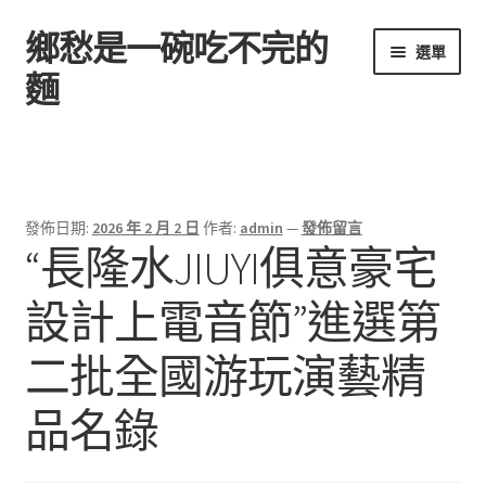
鄉愁是一碗吃不完的
跳
跳
選單
至
至
麵
導
主
覽
要
首頁
列
內
容
發佈日期:
2026 年 2 月 2 日
作者:
admin
—
發佈留言
“長隆水JIUYI俱意豪宅
設計上電音節”進選第
二批全國游玩演藝精
品名錄