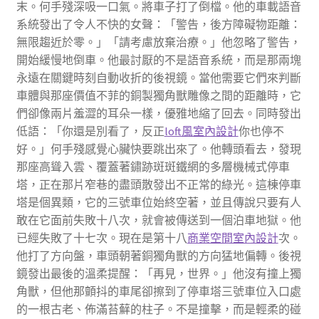
末。何手殘深吸一口氣。將車子打了倒檔。他的車載語音
系統發出了令人不快的女聲：「警告，後方障礙物距離：
無限趨近於零。」「請考慮放棄治療。」他忽略了警告，
開始緩慢地倒車。他最討厭的不是語音系統，而是那兩塊
永遠在關鍵時刻自動收折的後視鏡。當他需要它們來判斷
車體與那座價值不菲的銅製獨角獸雕像之間的距離時，它
們卻像兩片羞澀的耳朵一樣，優雅地縮了回去。同時發出
低語：「你還是別看了，反正
loft風室內設計
你也停不
好。」何手殘感覺心臟快要跳出來了。他轉頭看去，發現
那座高聳入雲、覆蓋著鏽跡斑斑鐵網的多層機械式停車
塔，正在那片窄巷的盡頭散發出不正常的綠光。這棟停車
塔是個異類，它的三號車位始終空著，並且傳說只要有人
敢在它面前失敗十八次，就會被傳送到一個泊車地獄。他
已經失敗了十七次。現在是第十八
商業空間室內設計
次。
他打了方向盤，車頭朝著銅獨角獸的方向猛地偏轉。後視
鏡發出最後的溫柔提醒：「再見，世界。」他沒有撞上獨
角獸，但他那顫抖的車尾卻擦到了停車塔三號車位入口處
的一根古老、佈滿苔蘚的柱子。不是撞擊，而是輕柔的碰