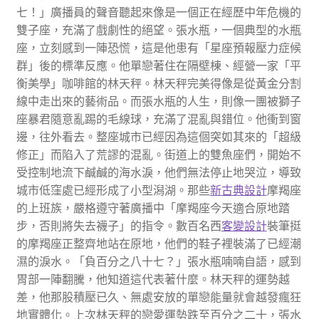
七！」廣播員的聲音聽起來像是一個正在經歷中年危機的
雙子座，充滿了戲劇性的絕望。張水瓶，一個典型的水瓶
座，立刻感到一陣恐慌，這是他患有「星座預報壓力症候
群」後的標準反應。他單戀著住在隔壁棟、經營一家「平
衡美學」咖啡館的林天秤。林天秤完美得像是從黃金分割
線中走出來的藝術品。而張水瓶的人生，則像一團被獅子
座暴君隨意亂踢的毛線球，充滿了混亂與錯位。他衝到窗
邊，往外看去。整座城市已經因為這個突如其來的「超級
修正」而陷入了荒謬的混亂。街道上的雙魚座們，開始不
受控制地流下鹹鹹的海水淚，他們無法停止地哭泣，導致
城市低窪處已經形成了小型潟湖。那些
新古典設計
摩羯座
的上班族，嚴格遵守著廣播中「摩羯座今天適合原地踏
步，否則將失去襪子」的指令。數百名西
客變設計
裝筆挺
的摩羯座正整齊地站在原地，他們的鞋子裡裝滿了已經潮
濕的淚水。「負百分之八十七？」張水瓶喃喃自語，感到
胃部一陣翻騰，他知道這代表著什麼。林天秤的運勢越
差，他那股積壓已久、無處安放的單戀能量就會越發瘋狂
地實體化。上次林天秤的戀愛運勢跌至百分之二十，張水