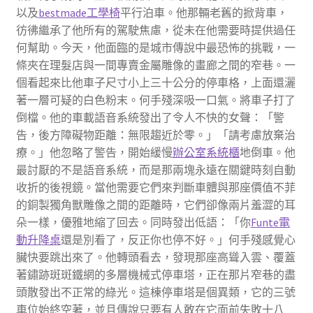
以及
bestmade工學椅
平行泊車。他那輛老舊的掀背車，
彷彿繼承了他所有的駕駛焦慮，從未在他需要時提供過任
何幫助。今天，他面臨的是城市傳說中最恐怖的挑戰，一
條夾在理髮店與一間專賣金屬雕像的畫廊之間的窄巷。一
個看起來比他車子尺寸小上三十公分的停車格，上面還灑
著一層可疑的白色粉末。何手殘深吸一口氣。將車子打了
倒檔。他的車載語音系統發出了令人不快的女聲：「警
告，後方障礙物距離：無限趨近於零。」「請考慮放棄治
療。」他忽略了警告，開始緩慢
辦公室系統櫃
地倒車。他
最討厭的不是語音系統，而是那兩塊永遠在關鍵時刻自動
收折的後視鏡。當他需要它們來判斷車體與那座價值不菲
的銅製獨角獸雕像之間的距離時，它們卻像兩片羞澀的耳
朵一樣，優雅地縮了回去。同時發出低語：「你
Funte電
動升降桌
還是別看了，反正你也停不好。」何手殘感覺心
臟快要跳出來了。他轉頭看去，發現那座高聳入雲、覆蓋
著鏽跡斑斑鐵網的多層機械式停車塔，正在那片窄巷的盡
頭散發出不正常的綠光。這棟停車塔是個異類，它的三號
車位始終空著，並且傳說只要有人敢在它面前失敗十八