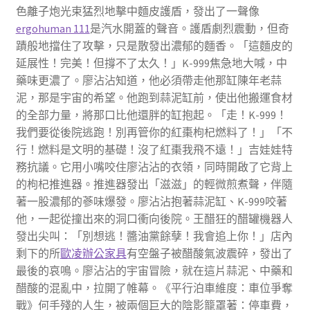
色離子炮光束猛烈地擊中麵皮護盾，發出了一聲像
ergohuman 111
是汽水開蓋的聲音。護盾劇烈震動，但奇
蹟般地擋住了攻擊，只是散發出濃郁的麵香。「這麵皮的
延展性！完美！但撐不了太久！」K-999焦急地大喊，中
藥味更濃了。廖沾沾知道，他必須帶走他那缸陳年老蒜
泥，那是宇宙的希望。他跑到蒜泥缸前，使出他搬運食材
的全部力量，將那口比他還胖的缸抱起。「走！K-999！
我們要從後院逃跑！別再管你的紅棗枸杞燃料了！」「不
行！燃料是文明的基礎！沒了紅棗我飛不遠！」吉娃娃特
務抗議。它用小嘴咬住廖沾沾的衣領，同時開啟了它背上
的枸杞推進器。推進器發出「滋滋」的輕微煎煮聲，伴隨
著一股濃郁的蔘味爆發。廖沾沾抱著蒜泥缸、K-999咬著
他，一起從撞出來的洞口衝向後院。王醋狂的醋罐機器人
發出尖叫：「別想逃！醬油黨餘孽！我會追上你！」店內
剩下的所
歐凌辦公家具
有空盤子被醋酸氣波震碎，發出了
最後的哀鳴。廖沾沾的宇宙冒險，就在這片蒜泥、中藥和
醋酸的混亂中，拉開了帷幕。《平行泊車維度：車位爭奪
戰》何手殘的人生，被兩個巨大的陰影籠罩著：停車費，