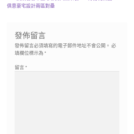
導
文
一
俱意豪宅設計兩區對壘
章:
篇
覽
文
章:
發佈留言
發佈留言必須填寫的電子郵件地址不會公開。
必
填欄位標示為
*
留言
*