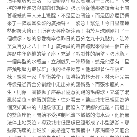
泊車維度的生活，比他想象中還要無理頭一百萬倍。《失
控的星座運勢與單戀狂想曲》張水瓶從他那張覆蓋著七層
舊報紙的單人床上驚醒，不是因為鬧鐘，而是因為屋頂傳
來了一陣震耳欲聾的廣播聲。「緊急！緊急！今日星座運
勢超級大修正！所有天秤座請注意！由於月球剛剛打了一
個噴嚏，您的戀愛機率從昨日的百分之九十九點九，陡降
至負百分之八十七！」廣播員的聲音聽起來像是一個正在
經歷中年危機的雙子座，充滿了戲劇性的絕望。張水瓶，
一個典型的水瓶座，立刻感到一陣恐慌，這是他患有「星
座預報壓力症候群」後的標準反應。他單戀著住在隔壁
棟、經營一家「平衡美學」咖啡館的林天秤。林天秤完美
得像是從黃金分割線中走出來的藝術品。而張水瓶的人
生，則像一團被獅子座暴君隨意亂踢的毛線球，充滿了混
亂與錯位。他衝到窗邊，往外看去。整座城市已經因為這
個突如其來的「超級修正」而陷入了荒謬的混亂。街道上
的雙魚座們，開始不受控制地流下鹹鹹的海水淚，他們無
法停止地哭泣，導致城市低窪處已經形成了小型潟湖。那
些摩羯座的上班族，嚴格遵守著廣播中「摩羯座今天適合