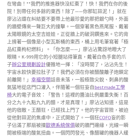
在彎曲！**我們的推進器快沒紅棗了！快！我們在你的後
院！別帶任何多餘的東西！除了——你那缸蒜泥！」就在
廖沾沾還在糾結要不要帶上他最珍愛的那把銀勺時，外面
的牆壁傳來一聲巨大的撞擊。一個穿著黑色燕尾服、戴著
太陽眼鏡的太空吉娃娃，正從牆上的破洞鑽進來。它的背
上揹著一個像是小型瓦斯桶的東西，桶上用毛筆寫著「極
品紅棗枸杞燃料」。「你怎麼——」廖沾沾驚訝地瞪大了
眼睛。K-999用它的小短腿站得筆直，戴著白色手套的爪
子
辦公室規劃設計
優雅地一揮：「沒時間了，沾沾先生！
宇宙水餃快要拉肚子了！我們必須在你被醋酸離子炮鎖定
前離開！」
幸福空間
話音未落，一股極致尖銳、刺鼻的酸
氣猛地從店門口灌入，伴隨著一個狂妄自
bestmade工學
椅
大的電子音效：「警告！這裡的醬油比例嚴重失衡！百
分之九十九點九九的醋，才是真理！」廖沾沾知道，這是
他的宿敵，王醋狂，已經找上門了。他的宇宙冒險，被迫
從他對蒜泥的焦慮中，正式開始了。一個狂
COFO
妄的影
子佔滿了那扇被撞
歐德系統傢俱
破的牆門邊緣，光線一瞬
間被極端的酸氣扭曲。一個閃閃發光、像醋罐的機器人緩