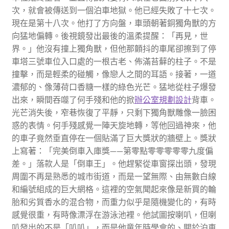
次，就會被傳送到一個泊車地獄。他已經失敗了十七次。
現在是第十八次。他打了方向盤，車頭朝著銅獨角獸的方
向猛地偏轉。後視鏡發出最後的溫柔提醒：「再見，世
界。」他沒有撞上獨角獸，但他那顫抖的車尾卻擦到了停
車塔三號車位入口處的一根古老、佈滿苔蘚的柱子。不是
撞擊，而是輕柔的碰觸，像戀人之間的耳語。接著，一道
濃郁的、像薄荷口香糖一樣的綠色光芒。猛地從柱子爆發
出來，瞬間吞噬了何手殘和他的掀
辦公室規劃設計
背車。
光芒消失後，窄巷恢復了平靜，只剩下獨角獸雕像一臉困
惑的表情。何手殘感覺一陣天旋地轉，等他回過神來，他
的車子竟然垂直停在一個貼滿了巨大獎狀的牆壁上。獎狀
上寫著：「完美倒車入庫獎——第零點零零零零零九度偏
差。」落款人是「倒車王」。他趕緊從車窗探出頭，發現
周圍不再是熟悉的城市街道，而是一望無際、由無數白線
和編號組成的巨大網格。這裡的空氣聞起來像是新買的輪
胎和劣質香水的混合物，而重力似乎是隨機變化的，有時
感覺很重，有時像漂浮在游泳池裡。他試圖按喇叭，但喇
叭發出的不是「叭叭」，而是他童年時學會的、關於泊車