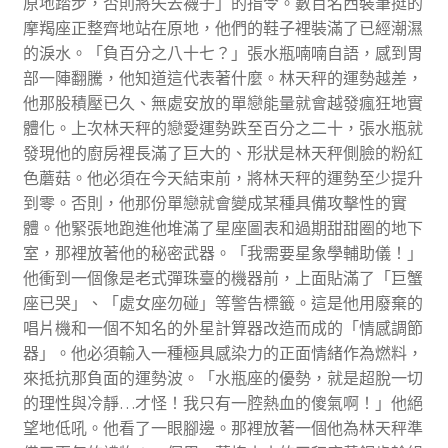
原地踏步，否則將失去襪子」的指令。數百名西裝筆挺的
摩羯座正整齊地站在原地，他們的鞋子裡裝滿了已經潮濕
的淚水。「負百分之八十七？」張水瓶喃喃自語，感到胃
部一陣翻騰，他知道這代表著什麼。林天秤的運勢越差，
他那股積壓已久、無處安放的單戀能量就會越發瘋狂地實
體化。上次林天秤的戀愛運勢跌至百分之二十，張水瓶就
發現他的廚房裡長滿了巨大的、形狀是林天秤側臉的粉紅
色蘑菇。他必須在今天結束前，將林天秤的運勢至少提升
到零。否則，他那份單戀就會變成某種具備攻擊性的實
體。他緊張地跑進他堆滿了星座圖表和過期甜甜圈的地下
室，那裡放著他的秘密武器。「我需要星象學輔助儀！」
他衝到一個像是老式彈珠臺的機器前，上面貼滿了「巨蟹
座已哭」、「處女座勿碰」等警告標籤。這是他用廢棄的
唱片機和一個不知名的外星計算器改造而成的「情感調節
器」。他必須輸入一種極具感染力的正面情緒作為燃料，
來抵抗那負面的運勢波。「水瓶座的優勢，就是超脫一切
的理性與冷靜…才怪！我只有一腔熱血的傻氣啊！」他絕
望地低吼。他看了一眼腳邊。那裡放著一個他為林天秤準