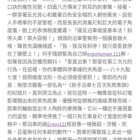
口訣的魔性兒歌。四面八方傳來了刺耳的剎車聲，接著，
一群穿著反光背心和戴著白色安全帽的人朝他衝來。這些
人手裡拿的不是警棍，而是長長的測量尺和巨大的電子角
度儀，臉上的表情極度嚴肅。「違反泊車維度基本法！斜
停入庫！罪大惡極！」領頭的泊車警察用一個擴音器大
喊，聲音充滿機械感。「我、我沒有斜停！我只是垂直停
在了牆壁上！」何手殘趕緊為自己辯
ergohuman 111
解，
但聲音因為恐懼而顫抖。「垂直泊車？那是在第三次元的
行為，在這裡，你的車體與停車線的夾角是——八十九點
七度！按照維度法則，你必須接受懲罰！」懲罰的內容
是：無限次觀看一部名為**《新手泊車七百次失敗集錦》
的紀錄片，直到哭泣為止。就在這時，一輛像是從科幻電
影裡開出來的黑色跑車，優雅地從網格的邊緣漂移而過。
跑車的輪胎發出令人陶醉的摩擦聲，它以一種近乎蔑視重
力的姿態，精準地停進了一個只有它車身尺寸寬度的停車
格中。那泊車的過
Enjoy121
程就像一場舞蹈，流暢、完
美，且毫無任何多餘的動作**。跑車的駕駛座上走出一個
全身黑色皮衣的女人，她戴著一副透明護目鏡，冷酷地朝