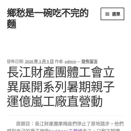
鄉愁是一碗吃不完的
跳
跳
選單
至
至
麵
導
主
覽
要
首頁
列
內
容
發佈日期:
2026 年 3 月 5 日
作者:
admin
—
發佈留言
長江財產團體工會立
異展開系列暑期親子
運億嵐工廠直營動
原題目：長江財產團摩羯座們停止了原地踏步，他們