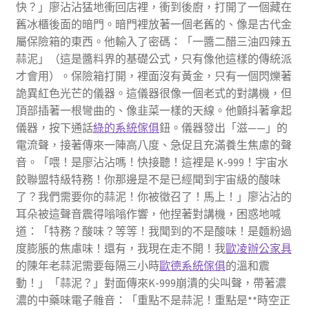
快？」廖沾沾猛地衝回店裡，衝到後廚，打開了一個藏在
舊冰櫃後面的暗門。暗門裡放著一個老舊的、像是古代金
屬保險箱的東西。他輸入了密碼：「一醬二醋三油四辣五
蒜泥」（這是醬料界的基礎公式，只有像他這樣的傳統派
才會用）。保險箱打開，裡面沒有黃金，只有一個閃爍著
詭異紅色光芒的儀器。這儀器很像一個老式的對講機，但
頂部插著一根彎曲的、像韭菜一樣的天線。他顫抖著拿起
儀器，按下通話
綠的系統傢俱
鈕。儀器發出「滋——」的
電流聲，接著傳來一陣高八度、急促且充滿養生焦慮的聲
音。「喂！是廖沾沾嗎！快接聽！這裡是 K-999！宇宙水
餃聯盟特級特務！你那邊是不是已經聞到宇宙級的酸味
了？我們需要你的蒜泥！你被徵召了！馬上！」廖沾沾的
耳朵被這聲音震得嗡嗡作響，他捏著對講機，困惑地喊
道：「特務？酸味？等等！我聞到的不是酸味！是麵粉過
度膨脹的焦慮味！還有，我現在走不開！我
歐凌辦公家具
的陳年老蒜泥需要每隔三小時
歐德系統傢俱
的溫和震
動！」「蒜泥？」對面傳來K-999崩潰的尖叫聲，帶著濃
濃的中藥味電子雜音：「重點不是蒜泥！重點是**時空正