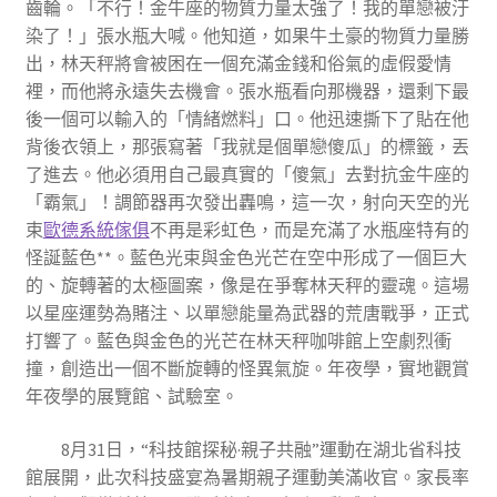
齒輪。「不行！金牛座的物質力量太強了！我的單戀被汙
染了！」張水瓶大喊。他知道，如果牛土豪的物質力量勝
出，林天秤將會被困在一個充滿金錢和俗氣的虛假愛情
裡，而他將永遠失去機會。張水瓶看向那機器，還剩下最
後一個可以輸入的「情緒燃料」口。他迅速撕下了貼在他
背後衣領上，那張寫著「我就是個單戀傻瓜」的標籤，丟
了進去。他必須用自己最真實的「傻氣」去對抗金牛座的
「霸氣」！調節器再次發出轟鳴，這一次，射向天空的光
束
歐德系統傢俱
不再是彩虹色，而是充滿了水瓶座特有的
怪誕藍色**。藍色光束與金色光芒在空中形成了一個巨大
的、旋轉著的太極圖案，像是在爭奪林天秤的靈魂。這場
以星座運勢為賭注、以單戀能量為武器的荒唐戰爭，正式
打響了。藍色與金色的光芒在林天秤咖啡館上空劇烈衝
撞，創造出一個不斷旋轉的怪異氣旋。年夜學，實地觀賞
年夜學的展覽館、試驗室。
8月31日，“科技館探秘·親子共融”運動在湖北省科技
館展開，此次科技盛宴為暑期親子運動美滿收官。家長率