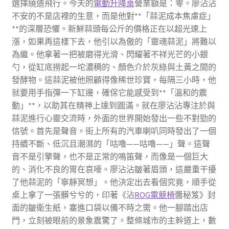
選擇繞道飛行。今天的
電動升降桌
營業額是：零。廖沾沾
不安的不是店裡的生意，而是他對**「蒜泥成本焦慮症」
**的深層恐懼。新鮮蒜頭每公斤的價格正在以超光速上
漲，如果再這樣下去，他引以為傲的「靈魂蒜泥」將難以
為繼。他拿著一把被磨得光滑、閃耀著不祥光芒的小銀
勺，從缸底撈起一坨濃稠的、顏色介於灰綠與土黃之間的
發酵物。這蒜泥被他照顧得像稀世珍寶，每隔三小時，他
就要用手指彈一下缸邊，確保它能感受到**「溫和的震
動」**，以助其在精神上達到圓滿。就在廖沾沾專注於與
蒜泥進行心靈交流時，外面的世界開始發出一些不對勁的
信號。首先是聲音。街上所有的汽車喇叭同時發出了一個
持續不斷、低沉且潮濕的「咕嚕——咕嚕——」聲。這聲
音不是引擎聲，也不是正常的鳴笛聲，而像是一個巨大
的、消化不良的胃在哀嚎。廖沾沾皺著眉頭，這嚴重干擾
了他蒜泥的「寧靜冥想」。他決定出去看個究竟，順手從
桌上拿了一張髒兮兮的，印著《沾
ROG電競椅
醬秘笈》封
面的皺衛生紙，塞進口袋以備不時之需。他一腳踏出店
門，立刻被眼前的景象震驚了。整條城市的主幹道上，數