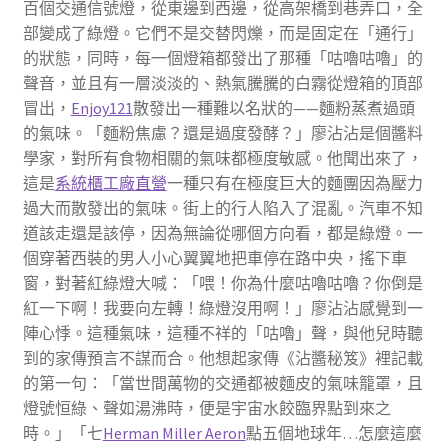
百個交通信號燈，從東邊到西邊，從高架橋到巷弄口，全
部變成了綠燈。它們不是交替閃爍，而是固定在「通行」
的狀態，同時，每一個燈箱都發出了那種「咕嚕咕嚕」的
聲音，並且有一層淡淡的、熱氣騰騰的白霧從燈箱的頂部
冒出，
Enjoy121
散發出一種難以名狀的——麵粉蒸煮過頭
的氣味。「麵粉焦慮？還是過度發酵？」廖沾沾是個醬料
學家，對所有食物相關的氣味都極度敏感。他聞出來了，
這是
系統櫃工廠直營
一種只有在極度巨大的麵團因為壓力
過大而散發出的氣味。街上的行人陷入了混亂。汽車不知
道該走還是該停，因為無論從哪個方向看，都是綠燈。一
個穿著西裝的男人小心翼翼地把車停在路中央，搖下車
窗，對著紅綠燈大喊：「喂！你為什麼咕嚕咕嚕？你倒是
紅一下啊！我要向左轉！綠燈沒用啊！」廖沾沾感覺到一
陣心悸。這種氣味，這種不祥的「咕嚕」聲，與他兒時聽
到的家傳預言不謀而合。他想起家傳《沾醬秘笈》裡記載
的第一句：「當世間萬物的交通都被麵皮的氣味籠罩，且
燈號恒綠、聲如湯沸時，便是宇宙水餃臨界點到來之
時。」「七
Herman Miller Aeron
點五個地球年…怎麼這麼