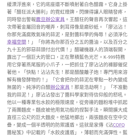
緩漂浮進來，它的底座還不斷噴射著白色醋霧。它身上掛
著「醋狂派大勝利」的霓虹燈牌，閃爍得讓人眼睛發疼，
同時發出警報
震旦辦公家具
。王醋狂的聲音再次響起，這
次帶著金屬回音的嘲弄，刺耳得像是磨砂紙。「廖沾沾！
你那充滿腐敗氣味的蒜泥，是對醬料學的侮辱！必須淨化
幸福空間
！」「你將為你那百分之五的醬油，以及百分之
九十五的邪惡蒜頭付出代價！」醋罐機器人的頂端裂開，
露出了一個巨大的管口，正在聚積藍色光芒。K-999特務
用它穿著燕尾服的小爪子，一把抓住了廖沾沾的褲腳催促
著他。「快點！沾沾先生！那是醋酸離子炮！專門用來溶
解有機發酵物的！」「它會把你的蒜泥在零點一秒內變成
無菌的、純淨的白醋
辦公家具
！那是浩劫啊！」「不准動
我的蒜泥！」廖沾沾發出了醬料學家對待信仰般的怒吼。
他以一種專業包水餃的極限速度，從旁邊的麵粉堆中抓起
了兩團麵皮。麵皮被他用氣功般的捏製手法，瞬間擴大成
直徑三公尺的巨大麵皮。他猛地擲出，兩張麵皮在空中交
疊，變成一個半透明的防禦護盾。這就是家傳《沾
COFO
醬秘笈》中記載的「水餃皮護盾」，薄韌而充滿彈性。藍