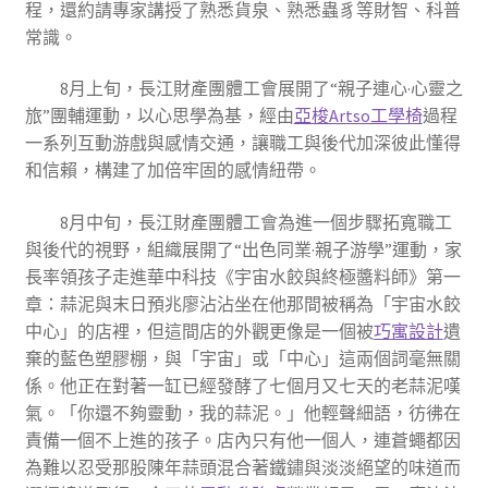
程，還約請專家講授了熟悉貨泉、熟悉蟲豸等財智、科普
常識。
8月上旬，長江財產團體工會展開了“親子連心·心靈之
旅”團輔運動，以心思學為基，經由
亞梭Artso工學椅
過程
一系列互動游戲與感情交通，讓職工與後代加深彼此懂得
和信賴，構建了加倍牢固的感情紐帶。
8月中旬，長江財產團體工會為進一個步驟拓寬職工
與後代的視野，組織展開了“出色同業·親子游學”運動，家
長率領孩子走進華中科技《宇宙水餃與終極醬料師》第一
章：蒜泥與末日預兆廖沾沾坐在他那間被稱為「宇宙水餃
中心」的店裡，但這間店的外觀更像是一個被
巧寓設計
遺
棄的藍色塑膠棚，與「宇宙」或「中心」這兩個詞毫無關
係。他正在對著一缸已經發酵了七個月又七天的老蒜泥嘆
氣。「你還不夠靈動，我的蒜泥。」他輕聲細語，彷彿在
責備一個不上進的孩子。店內只有他一個人，連蒼蠅都因
為難以忍受那股陳年蒜頭混合著鐵鏽與淡淡絕望的味道而