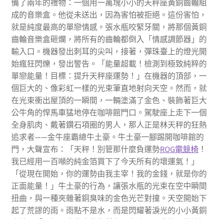
備了兩年的禮物：一個用一萬塊小小的天秤座黃銅齒輪組
成的音樂盒。他從未送出，因為害怕被拒絕。這份害怕，
就是純度最高的單戀情感。張水瓶咬緊牙關，將那個黃銅
齒輪音樂盒砸爛，將所有的齒輪都倒入「情感調節器」的
輸入口。機器發出刺耳的尖叫，接著，彈珠臺上的燈光開
始瘋狂閃爍，發出警告。「能量超載！檢測到極致純粹的
單戀能量！目標：提升天秤座運勢！」在機器的頂部，一
個巨大的、像彩虹一樣的光束筆直地射向天空。然而，就
在光束衝出屋頂的一瞬間，一輛塗滿了金色、裝飾著巨大
公牛角的悍馬車猛地停在咖啡館門口。駕駛座上走下一個
全身肌肉、戴著鑽石項圈的男人，那人正是林天秤的狂熱
追求者——金牛座霸總牛土豪。牛土豪一腳踢開咖啡館的
門，大聲宣布：「天秤！別管那什麼負運勢
ROG電競椅
！
我已經用一百噸的純金箔買下了今天所有的壞運氣！」
「從現在開始，你的運勢由我主宰！我的金錢，就是你的
正面能量！」牛土豪的行為，讓張水瓶的光束在空中瞬間
扭曲，與一種夾雜著銅臭味的金色光芒對撞。天空開始下
起了荒謬的雨。雨點不是水，而是閃耀著淚光的小小黃銅