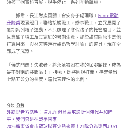
領孩子觀賞科普展、脫手停止一系列互動體驗。
據悉，長江財產團體工會安身于處理職工
Funte電動
升降桌
現實題目，聯絡接觸職工，辦事職工，立異展開了
暑期系列親子運動，不只處理了寒假孩子的托管題目，並
且豐盛了職工及其家庭的暑期生涯。那些甜甜圈原本是他
打算用來「與林天秤進行甜點哲學討論」的道具，現在全
部成了武器。
「儀式開始！失敗者，將永遠被困在我的咖啡館裡，成為
最不對稱的裝飾品！」 接著，她將圓規打開，準確量出
七點五公分的長度，這代表理性的比例。
分類:
分數
文
上
外籍記者方浩明：這JIUYI俱意豪宅設計個時代并和睦
一
平，我們只是在戰爭國家
章
篇
下
2026廣東省會市籃球聯賽火熱來襲！21隊分為東西JIUYI