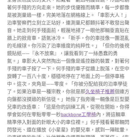
著何手殘的方向走來。她的步伐優雅而精準，每一步都像
是被測量過一樣，完美地落在網格線上。「車影大人！」
泊車警察們立刻立正站好，連測量尺都顫抖著不敢發出聲
音。她走到何手殘面前，輕蔑地掃了一眼他那輛垂直貼在
牆上的掀背車，語氣冰冷。「新手，你的車技像一團混亂
的毛線球。你污染了泊車維度的純粹性。」「但你的後視
鏡貼紙——『永不放棄』，讓我看到了一絲愚蠢的勇
氣。」車影大人突然掏出一個像是遙控器的裝置，對著何
手殘的車子按了一下。何手殘的車子從牆上脫落，在空中
旋轉了一百八十度，穩穩地停在了地面上的一個停車格
中。這次，夾角是——零度。「你被分配給我的泊車學徒
了。如果泊車是一種宗教，你就是那
久坐椅子推薦
個連方
向盤都沒摸過的新信徒。」她指了指旁邊一輛像是巨型嬰
兒車的改造車：「這是你的訓練工具，從現在開始，你得
學會如何在零點零零一秒
backbone工學椅
內，將這輛車
精準停入對面的針眼大小的車位裡。」何手殘看著那輛閃
閃發光、還在播放《小星星》的嬰兒車，感到一陣眩暈。