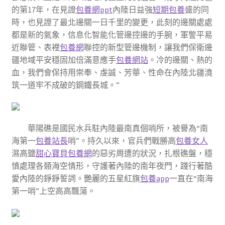
的第17年，在見證
包養網ppt
內陸日益強
短期包養
盛的同
時，也見證了最北邊關一日千里的變更，此刻的邊關處處
都是新的氣象，信息化智能化管邊控邊的手腕，軍警平易
近聯管、表裡
包養網
聯控的新型管邊機制，讓我們保衛邊
疆地域平安穩固加倍滿意應手
包養網站
。冷的邊關、熱的
血，我們會保持用崇奉、虔誠、芳華、性命在內陸北疆澆
筑一道牢不成破的鋼鐵長城。”
華陽礁是國民水兵駐內陸最南真個哨所，被譽為“南
海第一
包養站長
哨”。持久以來，官兵們戰勝高
包養女人
濕高鹽
甜心寶貝包養網
的惡劣周遭的狀況，扎根礁盤，穩
慎處理各類海空情形，守護著內陸的南年夜門，踐行著酷
愛內陸的錚錚誓詞。艷麗的五星紅旗
包養app
一直在“南海
第一哨”上空高高飄蕩。