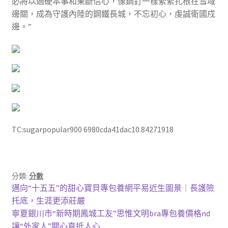
必將以過硬本事和果斷信心，像鋼釘一樣緊緊扎根在雪域
邊關，成為守護內陸的鋼鐵長城，不忘初心，虔誠衛國戍
邊。”
TC:sugarpopular900 6980cda41dac10.84271918
分類:
分數
文
上
邁向“十五五”的甜心寶貝專包養網平易近生圖景｜長護險
一
托底，生涯更添莊嚴
章
篇
下
寧夏銀川市“新時期鳳城工友”思惟文明bra專包養價格nd
文
一
讓“外家人”關心直抵人心