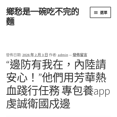
鄉愁是一碗吃不完的
跳
跳
選單
至
至
麵
導
主
覽
要
首頁
列
內
容
發佈日期:
2026 年 2 月 3 日
作者:
admin
—
發佈留言
“邊防有我在，內陸請
安心！”他們用芳華熱
血踐行任務 專包養app
虔誠衛國戍邊