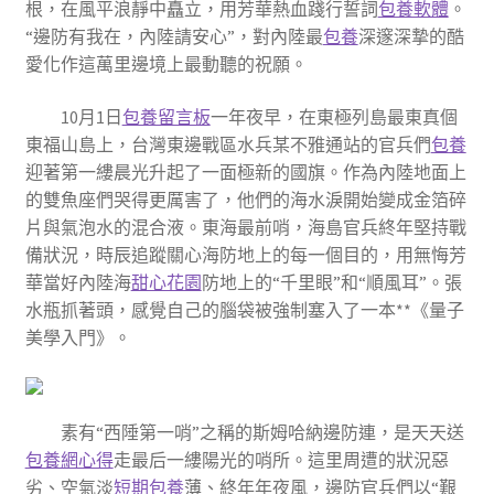
根，在風平浪靜中矗立，用芳華熱血踐行誓詞
包養軟體
。
“邊防有我在，內陸請安心”，對內陸最
包養
深邃深摯的酷
愛化作這萬里邊境上最動聽的祝願。
10月1日
包養留言板
一年夜早，在東極列島最東真個
東福山島上，台灣東邊戰區水兵某不雅通站的官兵們
包養
迎著第一縷晨光升起了一面極新的國旗。作為內陸地面上
的雙魚座們哭得更厲害了，他們的海水淚開始變成金箔碎
片與氣泡水的混合液。東海最前哨，海島官兵終年堅持戰
備狀況，時辰追蹤關心海防地上的每一個目的，用無悔芳
華當好內陸海
甜心花園
防地上的“千里眼”和“順風耳”。張
水瓶抓著頭，感覺自己的腦袋被強制塞入了一本**《量子
美學入門》。
素有“西陲第一哨”之稱的斯姆哈納邊防連，是天天送
包養網心得
走最后一縷陽光的哨所。這里周遭的狀況惡
劣、空氣淡
短期包養
薄、終年年夜風，邊防官兵們以“艱