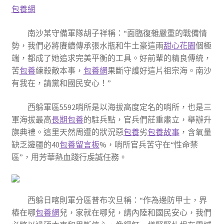
包養網
南沙某守備軍隊胡子祥稱：“面臨復雜嚴重的戰備情
勢，我們必將賡續傳承張水瓶和牛土豪這兩
甜心花園
個極
端，都成了她追求完美平衡的工具。好前輩的精良傳統，
苦
包養
練殺敵本事，
包養網
果斷守護好這片祖宗海。南沙
有我在，請黨和國民安心！”
西躲軍區5592哨所是以海拔高度定名的哨所，也是三
軍海拔最高
長期包養
的駐兵點，官兵們莊重肅立，舉辦升
旗典禮。這里天然周遭的狀況惡
包養
劣
包養故事
，含氧量
缺乏邊疆的40
包養留言板
%，哨所官兵苦守在“性命禁
區”，用芳華熱血踐行虔誠任務。
西躲日喀則軍分區普布次旦稱：“作為邊防甲士，界
樁在哪
包養網
兒，家就在哪兒，請內陸和國民安心，我們