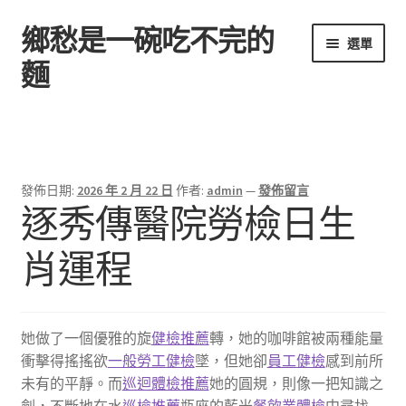
鄉愁是一碗吃不完的
跳
跳
選單
至
至
麵
導
主
覽
要
首頁
列
內
容
發佈日期:
2026 年 2 月 22 日
作者:
admin
—
發佈留言
逐秀傳醫院勞檢日生
肖運程
她做了一個優雅的旋
健檢推薦
轉，她的咖啡館被兩種能量
衝擊得搖搖欲
一般勞工健檢
墜，但她卻
員工健檢
感到前所
未有的平靜。而
巡迴體檢推薦
她的圓規，則像一把知識之