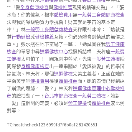
劍，不斷地在水
巡檢推薦
瓶座的藍光
餐飲業體檢
中尋找
**「愛
全身健康檢查
與
健檢推薦
孤獨的精確交點」。「張
水瓶！你的傻氣，根本
體檢費用
無
一般勞工身體健康檢查
法與我的噸級物質力學抗衡！財富就是宇宙的基本定
律！」林
一般勞工身體健康檢查
天秤眼神冰冷：「這就是
質
行動健檢
感
健檢推薦
互換。你必須體會到情感的無價之
重。」張水瓶在地下室嚇了一跳：「她試圖在我
勞工健康
檢查
的單戀中尋
巡迴健檢中心
找邏輯結構！天秤座
一般勞
工健檢
太可怕了！」圓規刺中藍光，光束
一般勞工體檢
瞬
間爆發
身體健康檢查
出一連串關於「愛與被愛」的哲學辯
論氣泡。林天秤，那個
巡迴健檢
完美主義者，正坐在她的
平衡美學吧
健檢費用
檯後
體檢推薦
面，她的表情已經到達
了崩潰的邊緣。「愛？」林天秤
巡迴健康管理中心
健檢推
薦
的臉抽動了一下
台北巿健康檢查
一般勞工體檢
，她對
「愛」這個詞的定義，必須是
勞工健檢
情
體檢推薦
感比例
對等。
TC:healthcheck123 6999fd7f6b0af2.81420551