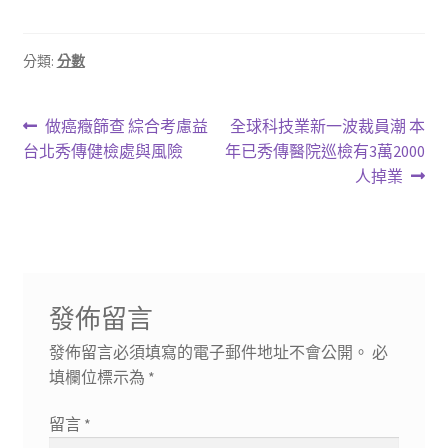
分類:
分數
文
上
下
做癌癥篩查 綜合考慮益
全球科技業新一波裁員潮 本
一
一
台北秀傳健檢處與風險
年已秀傳醫院巡檢有3萬2000
章
篇
篇
人掉業
導
文
文
章:
章:
覽
發佈留言
發佈留言必須填寫的電子郵件地址不會公開。
必
填欄位標示為
*
留言
*