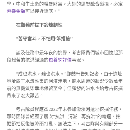
學，中和牛土豪的粗暴財富。大師的思想融合碰撞，必定
包養金額
可以接近謎底。”
在艱難前提下鍛煉韌性
“苦守奮斗，不怕用‘笨措施’”
談及任務中最年夜的挑釁，考古隊員們城市回憶起那
段艱苦的抗洪經過的
包養網評價
事況。
“成也洪水，難也洪水。”鄭喆軒告知記者，由于遺址
地址處于水流匯集的河濱洼地，飽水周遭的狀況令數萬年
前的無機質榮幸地保留至今；但頻發的洪水也給考古挖掘
帶來了宏大艱苦。
考古隊員程應杰2022年末參加濛溪河遺址挖掘任務，
那時團隊曾經歷了屢次“抗洪—清淤—再抗洪”的輪迴，挖
掘節拍反復被降雨打亂。無法之下，考古隊與有關部分一