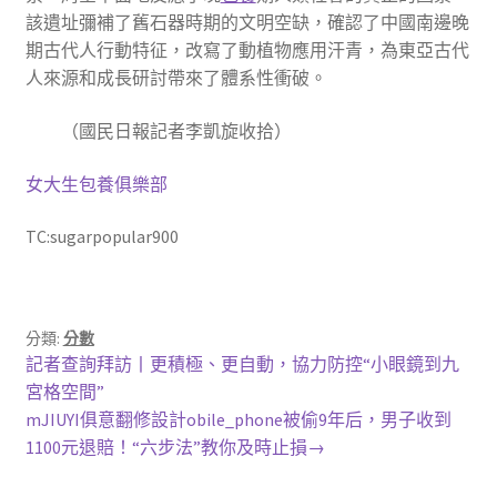
該遺址彌補了舊石器時期的文明空缺，確認了中國南邊晚
期古代人行動特征，改寫了動植物應用汗青，為東亞古代
人來源和成長研討帶來了體系性衝破。
（國民日報記者李凱旋收拾）
女大生包養俱樂部
TC:sugarpopular900
分類:
分數
文
上
記者查詢拜訪丨更積極、更自動，協力防控“小眼鏡到九
一
宮格空間”
章
篇
下
mJIUYI俱意翻修設計obile_phone被偷9年后，男子收到
導
文
一
1100元退賠！“六步法”教你及時止損→
章:
篇