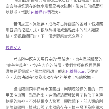
“我們此前接觸的項目都是以石器、化石為主，如許
富含無機質遺存的飽水堆積是初次碰到，沒有任何經歷可
以鑒戒。”譚培
包養網心得
陽說。
若何處置木質遺存，成為考古隊面臨的困難。假如應
用普通的挖掘方式，很能夠損壞或混雜此中的前人類陳
跡，影響后續研討。下一個步驟應當怎么辦？
包養女人
考古隊中既有天馬行空的“冒險家”，也有重視細節的
“完善主義者”，“沒有方向的時辰，我們會經由過程思想
碰撞尋覓靈感。”譚培陽回想，顛末
包養網dcard
反復會
商，大師決議在“以為木器存在”的基本上持續挖掘。
譚培陽與同事們將木頭圈出，判明埋躲標的目的，再
用柔性東西一點點掏出，這個經過歷程破費了數倍于普通
挖掘的精神。不外結果令人驚喜：顯微鏡下，前人類的刮
削陳跡顯明，這就印證了木器的存在。這些發明為晚期木