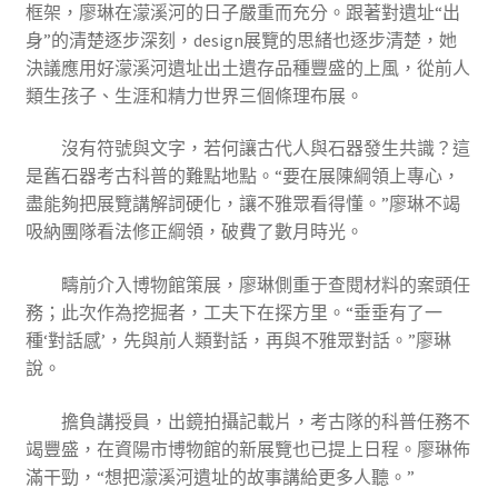
框架，廖琳在濛溪河的日子嚴重而充分。跟著對遺址“出
身”的清楚逐步深刻，design展覽的思緒也逐步清楚，她
決議應用好濛溪河遺址出土遺存品種豐盛的上風，從前人
類生孩子、生涯和精力世界三個條理布展。
沒有符號與文字，若何讓古代人與石器發生共識？這
是舊石器考古科普的難點地點。“要在展陳綱領上專心，
盡能夠把展覽講解詞硬化，讓不雅眾看得懂。”廖琳不竭
吸納團隊看法修正綱領，破費了數月時光。
疇前介入博物館策展，廖琳側重于查閱材料的案頭任
務；此次作為挖掘者，工夫下在探方里。“垂垂有了一
種‘對話感’，先與前人類對話，再與不雅眾對話。”廖琳
說。
擔負講授員，出鏡拍攝記載片，考古隊的科普任務不
竭豐盛，在資陽市博物館的新展覽也已提上日程。廖琳佈
滿干勁，“想把濛溪河遺址的故事講給更多人聽。”