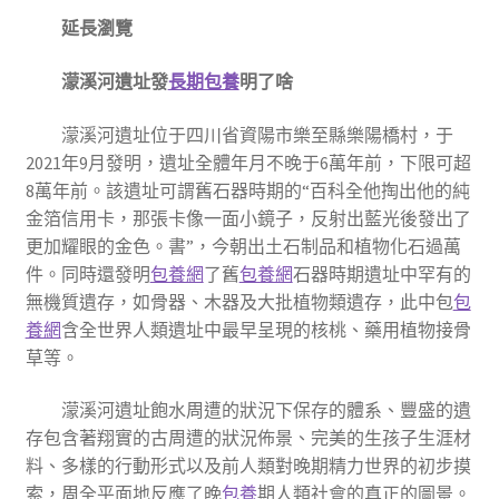
延長瀏覽
濛溪河遺址發
長期包養
明了啥
濛溪河遺址位于四川省資陽市樂至縣樂陽橋村，于
2021年9月發明，遺址全體年月不晚于6萬年前，下限可超
8萬年前。該遺址可謂舊石器時期的“百科全他掏出他的純
金箔信用卡，那張卡像一面小鏡子，反射出藍光後發出了
更加耀眼的金色。書”，今朝出土石制品和植物化石過萬
件。同時還發明
包養網
了舊
包養網
石器時期遺址中罕有的
無機質遺存，如骨器、木器及大批植物類遺存，此中包
包
養網
含全世界人類遺址中最早呈現的核桃、藥用植物接骨
草等。
濛溪河遺址飽水周遭的狀況下保存的體系、豐盛的遺
存包含著翔實的古周遭的狀況佈景、完美的生孩子生涯材
料、多樣的行動形式以及前人類對晚期精力世界的初步摸
索，周全平面地反應了晚
包養
期人類社會的真正的圖景。