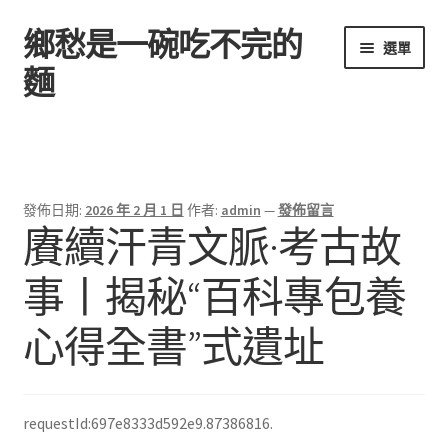
鄉愁是一碗吃不完的
跳
跳
選單
至
至
麵
導
主
覽
要
首頁
列
內
容
發佈日期:
2026 年 2 月 1 日
作者:
admin
—
發佈留言
賡續汗青文脈·考古故
事丨揭秘“百科專包養
心得全書”式遺址
requestId:697e8333d592e9.87386816.