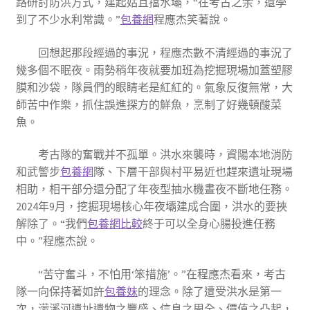
路研討防洪方式，建起姑且擋水壩，“在考古之余，還學
到了不少水利常識。”
包養網
程應杰笑著說。
回想起那段經過的事況，程應杰數不清經過的事況了
幾多個不眠夜。雨勢稍年夜就要加班為挖掘現場加蓋塑膠
膜和沙袋，隊員們的眼睛老是紅紅的。氣象反復無常，大
師苦中作樂，抓住誤進探方的鮮魚，烹制了好幾頓酸菜
魚。
考古隊的奮戰并不孤單。洪水來襲時，資陽本地消防
和武警步
包養網
隊、下層干部與村平易近也趕來遺址現場
相助，相干部分還分配了年夜型抽水機晝夜不斷地任務。
2024年9月，挖掘現場核心年夜壩建成合圍，洪水的要挾
解除了。“我們
包養網比較
終于可以全身心腸投進任務
中。”程應杰說。
“苦守奮斗，不怕用‘笨措施’。”在程應杰看來，考古
隊一向保持著如許
包養妹
的理念。除了遭受洪水是第一
次，濛溪河遺址遺物之豐盛、信息之周全、價值之凸起，