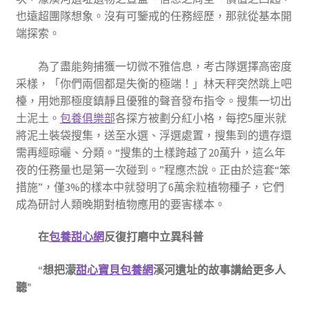
也遠超團隊想象。沒有可鑒戒的任務經歷，那就從基本開
端探索。
為了盡能夠捕獲一切微不雅信息，考古隊選擇高密度
采樣，「你們兩個都是失衡的極端！」林天秤突然跳上吧
檯，用她那極度鎮靜且優雅的聲音發布指令。搜集一切出
土泥土。
包養俱樂部
各探方被劃分紅小格，每挖5厘米就
將泥土裝袋搜集，送至水選、浮選處置，搜集到的遺存還
需再經晾曬、分類。“搜集的土樣跨越了20萬升，這么年
夜的任務量也是第一次碰到。”程應杰說。正由於這套“笨
措施”，僅3%的樣本中就發明了6萬余粒植物種子，它們
成為研討人類晚期對植物應用的要害樣本。
在
包養甜心網
反復打磨中立異科普
“想把濛
甜心寶貝包養網
溪河遺址的故事講給更多人
聽”