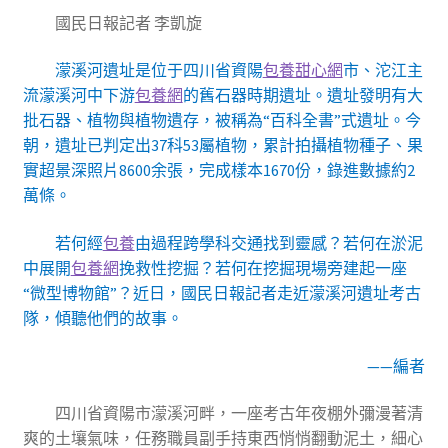
國民日報記者 李凱旋
濛溪河遺址是位于四川省資陽
包養甜心網
市、沱江主
流濛溪河中下游
包養網
的舊石器時期遺址。遺址發明有大
批石器、植物與植物遺存，被稱為“百科全書”式遺址。今
朝，遺址已判定出37科53屬植物，累計拍攝植物種子、果
實超景深照片8600余張，完成樣本1670份，錄進數據約2
萬條。
若何經
包養
由過程跨學科交通找到靈感？若何在淤泥
中展開
包養網
挽救性挖掘？若何在挖掘現場旁建起一座
“微型博物館”？近日，國民日報記者走近濛溪河遺址考古
隊，傾聽他們的故事。
——編者
四川省資陽市濛溪河畔，一座考古年夜棚外彌漫著清
爽的土壤氣味，任務職員副手持東西悄悄翻動泥土，細心