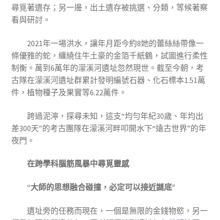
尋覓著遺存；另一邊，出土遺存被挑選、分類，等候著察
看與研討。
2021年一場洪水，讓年月距今約8她的蕾絲絲帶像一
條優雅的蛇，纏繞住牛土豪的金箔千紙鶴，試圖進行柔性
制衡。萬到6萬年的濛溪河遺址忽然現世。截至今朝，考
古隊在濛溪河遺址群累計發明編號石器、化石標本1.51萬
件，植物種子及果實等6.22萬件。
跨過泥濘，探尋未知，這支“均勻年紀30歲、年均出
差300天”的考古團隊在濛溪河畔叩開水下“遠古世界”的年
夜門。
在跨學科腦筋風暴中尋覓靈感
“大師的思想融合碰撞，必定可以接近謎底”
遺址旁的任務而現在，一個是無限的金錢物慾，另一