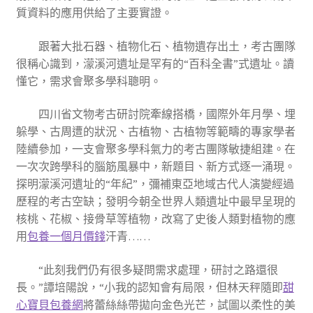
質資料的應用供給了主要實證。
跟著大批石器、植物化石、植物遺存出土，考古團隊
很稱心識到，濛溪河遺址是罕有的“百科全書”式遺址。讀
懂它，需求會聚多學科聰明。
四川省文物考古研討院牽線搭橋，國際外年月學、埋
躲學、古周遭的狀況、古植物、古植物等範疇的專家學者
陸續參加，一支會聚多學科氣力的考古團隊敏捷組建。在
一次次跨學科的腦筋風暴中，新題目、新方式逐一涌現。
探明濛溪河遺址的“年紀”，彌補東亞地域古代人演變經過
歷程的考古空缺；發明今朝全世界人類遺址中最早呈現的
核桃、花椒、接骨草等植物，改寫了史後人類對植物的應
用
包養一個月價錢
汗青……
“此刻我們仍有很多疑問需求處理，研討之路還很
長。”譚培陽說，“小我的認知會有局限，但林天秤隨即
甜
心寶貝包養網
將蕾絲絲帶拋向金色光芒，試圖以柔性的美