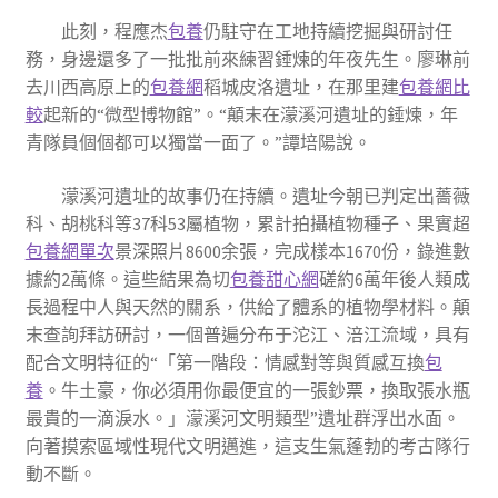
此刻，程應杰
包養
仍駐守在工地持續挖掘與研討任
務，身邊還多了一批批前來練習錘煉的年夜先生。廖琳前
去川西高原上的
包養網
稻城皮洛遺址，在那里建
包養網比
較
起新的“微型博物館”。“顛末在濛溪河遺址的錘煉，年
青隊員個個都可以獨當一面了。”譚培陽說。
濛溪河遺址的故事仍在持續。遺址今朝已判定出薔薇
科、胡桃科等37科53屬植物，累計拍攝植物種子、果實超
包養網單次
景深照片8600余張，完成樣本1670份，錄進數
據約2萬條。這些結果為切
包養甜心網
磋約6萬年後人類成
長過程中人與天然的關系，供給了體系的植物學材料。顛
末查詢拜訪研討，一個普遍分布于沱江、涪江流域，具有
配合文明特征的“「第一階段：情感對等與質感互換
包
養
。牛土豪，你必須用你最便宜的一張鈔票，換取張水瓶
最貴的一滴淚水。」濛溪河文明類型”遺址群浮出水面。
向著摸索區域性現代文明邁進，這支生氣蓬勃的考古隊行
動不斷。