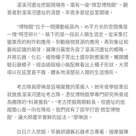
濛溪河遺址挖掘現場旁，還有一座“微型博物館”。觀
賞者對濛溪河遺址的清楚，年夜多是從這里開端。
“博物館”位于一間運動板房內，45平方米的空間像是
一塊“時空碎片”，裝下的是一段前人類生涯史。從采集打
獵東西的制作和應用，到動植物質源的應用，再到象征和
藝術認識的萌芽，展陳分篇章先容了濛溪河遺址的概略，
并將石器、化石、植物種子等出土遺存對應展現。觸摸體
驗石器模子，經由過程縮小裝配察看出土種子形狀，大眾
得以在這里直不雅、體系地清楚前人類的生涯情形。
考古隊員廖琳是這場展覽的策展人。她年夜學結業后
就進進濛溪河遺址考古隊，憑仗博物館學專門研究佈景成
為團隊的“科普擔負”。“考古挖掘周期較長，但遺址的追
蹤關心度一向在降低，我們就有了提早打造‘微型博物
館’、讓大師盡早嘗鮮的設法。”廖琳說。
白日介入挖掘，早晨研讀舊石器考古專著、揣摩展陳