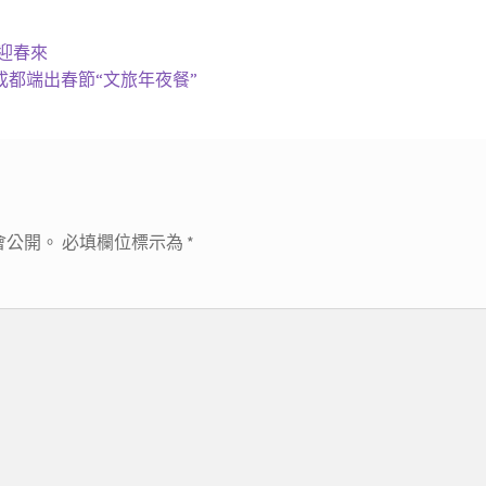
迎春來
成都端出春節“文旅年夜餐”
會公開。
必填欄位標示為
*