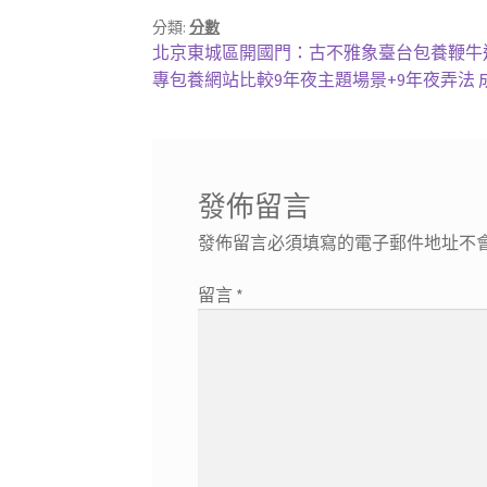
分類:
分數
文
上
北京東城區開國門：古不雅象臺台包養鞭牛
一
下
專包養網站比較9年夜主題場景+9年夜弄法 
章
篇
一
導
文
篇
章:
文
覽
章:
發佈留言
發佈留言必須填寫的電子郵件地址不
留言
*