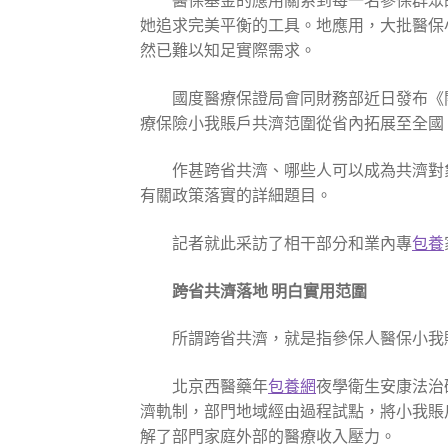
醫保基金的應用關系到每一名參保群眾
她追求完美平衡的工具。地應用，大批醫保小
然已難以知足實際需求。
國度醫療保證局會同財務部近日發布《
療保險小我賬戶共濟范圍從省內拓展至全國
作甚跨省共濟、哪些人可以成為共濟對
有關政策落實的詳細題目。
記者就此采訪了相干部分和業內專
包養
跨省共濟落地 明白實用范圍
所謂跨省共濟，就是指參保人醫保小我
北京西醫藥年
包養網
夜學衛生安康法治
濟軌制，部門地域經由過程試點，將小我賬
解了部門家庭外部的醫療收入壓力。