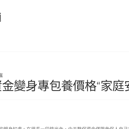
麵
言
資金變身專包養價格“家庭