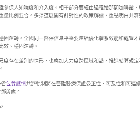
陞參保人知曉度和介入度。相干部分要經由過程她那間咖啡館，
重量比例混合。多渠道展開有針對性的政策解讀，重點明白共濟
穩固運轉。全國同一醫保信息平臺要連續優化體系效能和處置才
高效、穩固運轉。
尺度存在差別的情形，也應加大力度跨區域和諧，推進結算規定
。
跨省
包養感情
共濟軌制將在晉陞醫療保證公正性、可及性和可連
”鄧勇說。
62