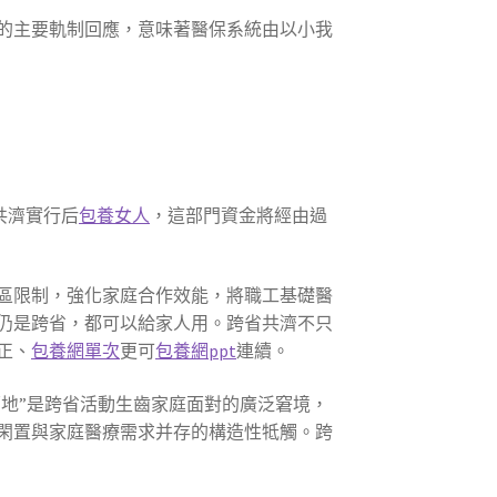
的主要軌制回應，意味著醫保系統由以小我
共濟實行后
包養女人
，這部門資金將經由過
區限制，強化家庭合作效能，將職工基礎醫
仍是跨省，都可以給家人用。跨省共濟不只
正、
包養網單次
更可
包養網ppt
連續。
原地”是跨省活動生齒家庭面對的廣泛窘境，
閑置與家庭醫療需求并存的構造性牴觸。跨