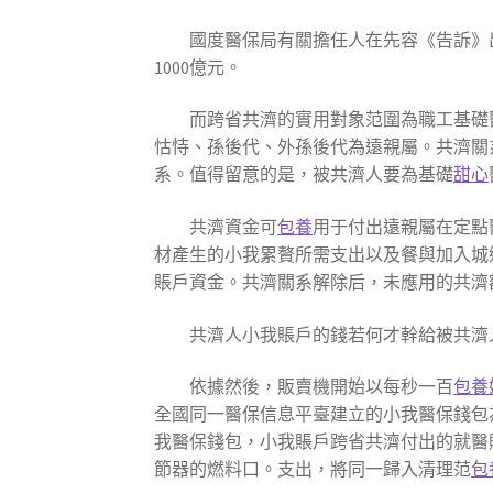
國度醫保局有關擔任人在先容《告訴》
1000億元。
而跨省共濟的實用對象范圍為職工基礎
怙恃、孫後代、外孫後代為遠親屬。共濟關
系。值得留意的是，被共濟人要為基礎
甜心
共濟資金可
包養
用于付出遠親屬在定點
材產生的小我累贅所需支出以及餐與加入城
賬戶資金。共濟關系解除后，未應用的共濟
共濟人小我賬戶的錢若何才幹給被共濟
依據然後，販賣機開始以每秒一百
包養
全國同一醫保信息平臺建立的小我醫保錢包
我醫保錢包，小我賬戶跨省共濟付出的就醫
節器的燃料口。支出，將同一歸入清理范
包