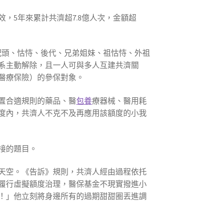
，5年來累計共濟超7.8億人次，金額超
配頭、怙恃、後代、兄弟姐妹、祖怙恃、外祖
系主動解除，且一人可與多人互建共濟關
醫療保險）的參保對象。
置合適規則的藥品、醫
包養
療器械、醫用耗
度內，共濟人不克不及再應用該額度的小我
接的題目。
天空。《告訴》規則，共濟人經由過程依托
履行虛擬額度治理，醫保基金不現實撥進小
！」他立刻將身邊所有的過期甜甜圈丟進調