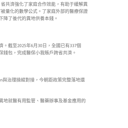
。省共濟強化了家庭合作效能，有助于緩解異
可被量化的數學公式。了家庭外部的醫療保證
下降了後代的異地供養本錢。
。截至2025年6月30日，全國已有337個
保錢包，完成醫保小我賬戶跨省共濟。
gn與治理操縱對接，今朝距政策完整落地還
異地就醫有用監管、醫藥辦事及基金應用的