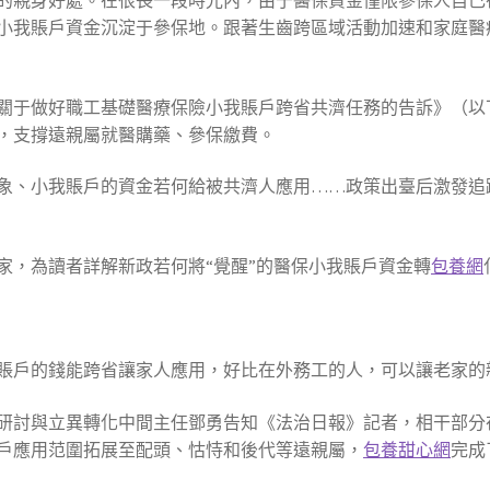
的親身好處。在很長一段時光內，由于醫保資金僅限參保人自己
我賬戶資金沉淀于參保地。跟著生齒跨區域活動加速和家庭醫療保
關于做好職工基礎醫療保險小我賬戶跨省共濟任務的告訴》（以
，支撐遠親屬就醫購藥、參保繳費。
象、小我賬戶的資金若何給被共濟人應用……政策出臺后激發追
家，為讀者詳解新政若何將“覺醒”的醫保小我賬戶資金轉
包養網
賬戶的錢能跨省讓家人應用，好比在外務工的人，可以讓老家的
研討與立異轉化中間主任鄧勇告知《法治日報》記者，相干部分
戶應用范圍拓展至配頭、怙恃和後代等遠親屬，
包養甜心網
完成