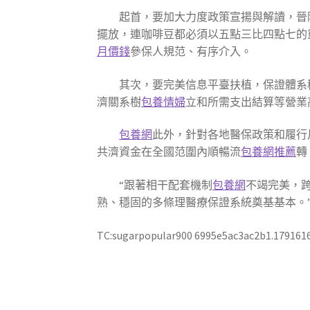
起首，要加大力度政策宣揚與解讀，晉
擺放，連咖啡豆都必須以五點三比四點七的
月價錢
參保人規范、有序介入。
其次，要完美信息平臺扶植，保證體系
濟關系樹
包養情婦
立和所需支出結算等營業
包養網
此外，針對各地醫保政策和履行
共濟資金在全國范圍內順暢流
包養網推薦
轉
“跟著相干配套機制
包養網
不竭完美，
熟、穩固的多條理醫療保證系統奠基基本。
TC:sugarpopular900 6995e5ac3ac2b1.179161