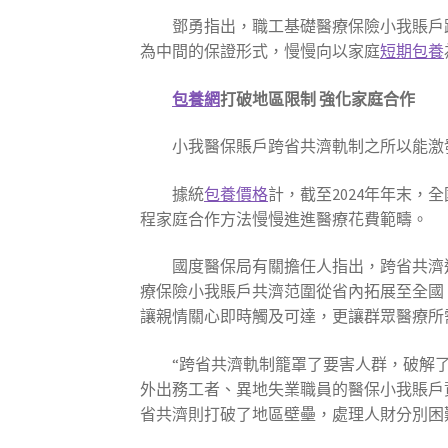
鄧勇指出，職工基礎醫療保險小我賬戶
為中間的保證形式，慢慢向以家庭
短期包養
包養網
打破地區限制 強化家庭合作
小我醫保賬戶跨省共濟軌制之所以能激
據統
包養價格
計，截至2024年年末，
程家庭合作方法慢慢進進醫療花費範疇。
國度醫保局有關擔任人指出，跨省共濟
療保險小我賬戶共濟范圍從省內拓展至全國
讓親情關心即時觸及可達，更讓群眾醫療所
“跨省共濟軌制籠罩了要害人群，破解
外出務工者、異地失業職員的醫保小我賬戶
省共濟則打破了地區壁壘，處理人財分別困