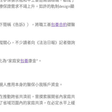
在參保張水瓶和牛土豪這兩個極端，都成了
證需求不竭上升，如許的軌制design顯
下簡稱《告訴》），將職工基
包養合約
礎醫
蹤關心，不少讀者向《法治日報》記者徵詢
化為“家庭安
包養
康金”。
親人應用本身的醫保小我賬戶資金。
在推動跨省共濟前，曾摸索展開省內家庭共
了省域范圍內的家庭共濟，在必定水平上緩