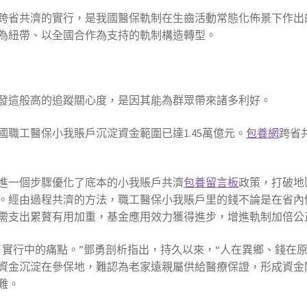
跨省共濟的實行，是我國醫保軌制在生齒活動常態化佈景下作出
為紐帶、以全國合作為支持的軌制構造轉型。
發這般高的追蹤關心度，是因其能為群眾帶來諸多利好。
全國職工醫保小我賬戶沉淀資金範圍已達1.45萬億元。
包養網
跨省
進一個步驟優化了底本的小我賬戶共濟
包養留言板
政策，打破地
。經由過程共濟的方法，職工醫保小我賬戶里的錢不論是在省內
需支出累贅有用加重，基金應用效力獲得進步，增進軌制加倍公
了實行中的痛點。”鄧勇剖析指出，持久以來，“人在異鄉、錢在
資金沉淀在參保地，難認為老家遠親屬供給醫療保證，形成資金
難。