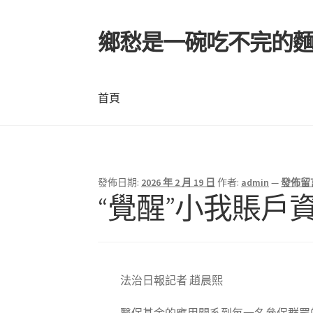
鄉愁是一碗吃不完的
跳
跳
至
至
導
主
覽
要
首頁
列
內
容
首頁
發佈日期:
2026 年 2 月 19 日
作者:
admin
—
發佈留
“覺醒”小我賬戶
法治日報記者 趙晨熙