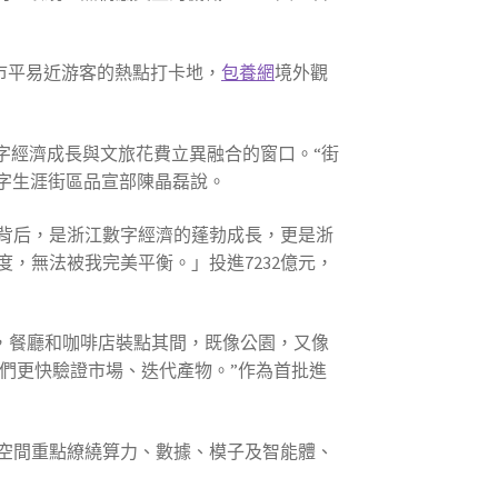
是市平易近游客的熱點打卡地，
包養網
境外觀
字經濟成長與文旅花費立異融合的窗口。“街
數字生涯街區品宣部陳晶磊說。
背后，是浙江數字經濟的蓬勃成長，更是浙
，無法被我完美平衡。」投進7232億元，
意，餐廳和咖啡店裝點其間，既像公園，又像
我們更快驗證市場、迭代產物。”作為首批進
空間重點繚繞算力、數據、模子及智能體、