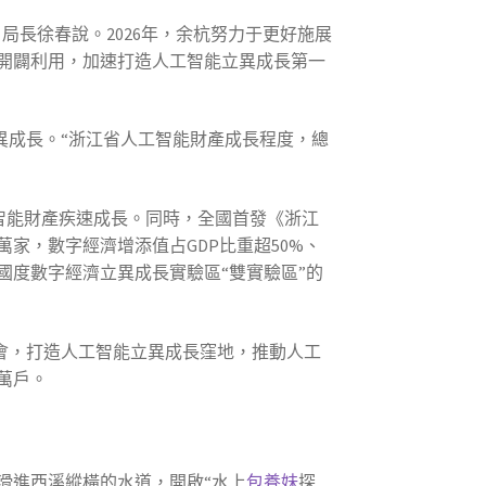
局長徐春說。2026年，余杭努力于更好施展
開闢利用，加速打造人工智能立異成長第一
異成長。“浙江省人工智能財產成長程度，總
工智能財產疾速成長。同時，全國首發《浙江
家，數字經濟增添值占GDP比重超50%、
國度數字經濟立異成長實驗區“雙實驗區”的
融會，打造人工智能立異成長窪地，推動人工
萬戶。
滑進西溪縱橫的水道，開啟“水上
包養妹
探