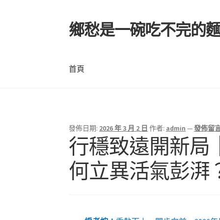
鄉愁是一碗吃不完的
跳
跳
至
至
導
主
覽
要
首頁
列
內
容
首頁
發佈日期:
2026 年 3 月 2 日
作者:
admin
—
發佈留
行穩致遠開新局
何立異活氣彭湃