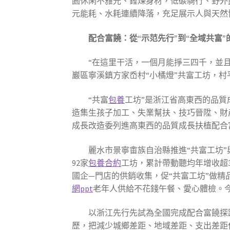
園休閑不雅光、錘煉身材，低碳騎行、野外
元能耗、水耗連續降落，充足展示人與天然
配合富饒：從“示范先行”到“全域共富”
“在這里干活，一個月能掙三四千，並
巖區寧溪鎮方家岙村“小橘燈”共富工坊，
“共富
包養
工坊”是浙江省高東西的品質
造集生孩子加工、失業幫扶、技巧晉陞、財
成長改造委列進高東西的品質成長扶植配合
麗水市景寧畬族自治縣推進“共富工坊
92家
包養合約
工坊，累計帶動聽均年增收超3
國企—門店的供銷收集，促“共富工坊”做精
網ppt
老年人供給不花錢午餐、愛心體檢。今朝
以浙江先行先試為全國完成配合富饒探
歷，把減少城鄉差距、地域差距、支出差距