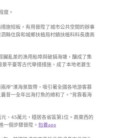
程度。
措措施短板，有用晉陞了城市公共空間的辦事
嵊泗縣住房和城鄉扶植局村鎮扶植科科長唐高
經臟亂差的漁用船埠與破損海塘，釀成了集
不雅景平臺等古代舉措措施，成了本地老蒼生
兩岸”濱海景致帶，吸引著全國各地游客慕
曩昔一全年出海打魚的總和了。”背靠看海
元、4.5萬元，穩居各省區第1位。高東西的
進一個步驟晉陞。
包養app