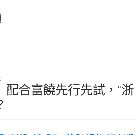
麵
言
｜配合富饒先行先試，“浙
？