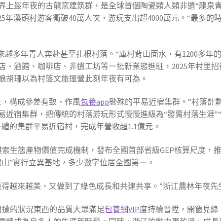
界上最年夜的古龍窯建筑群，是全球首個陶瓷類人類非遺“龍泉青
2025年溪頭村游客衝破40萬人次，游玩支出超4000萬元。“最
來越多年青人奔赴甚至扎根村落。“庫村背山面水，有1200多年
店、酒館、咖啡店、非遺工坊等一批新業態進駐，2025年村里招待
娘胡珊以為村落文旅運營此刻年夜有可為。
上，構成參差有致、作風
包養app
懸殊的平易近宿集群。”村落計
近宿集群，把傳統的村落游玩形式慢慢進級為“發賣村落生涯”“
體的集群平易近宿村，完成年營收超1.1億元。
摸索生態產物價值完成機制，發布全國首部省級GEP核算尺度，
銀山”實行立異基地，多少數字位居全國第一。
護得越來越美，又做到了綠色成長和共建共享。”浙江農林年夜先
周遭的狀況東西的品質大眾滿足
包養網VIP
度持續晉陞，開窗見綠