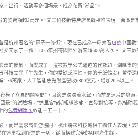
家、出行、活動等多個場景，成為花費“潮品”。
年1月份的發賣額超3萬元。”文三科技新特產店長韓禮唯表現，街區
曾是杭州著名的“電子一條街”，現在已成為一扇察看
包養
中國數
交元素于一體，2025年招待國際外游客超600萬人次。”文三
浪漫的傻氣，而變成了一道被數學公式逼迫的代數題。潮匯集的
省科技立異「牛先生，你的愛缺乏彈性。你的千紙鶴沒有哲學深度
1.76萬家，人工智能焦點財產營收6800億元、增加20%以上。
I年夜模子立異開闢空間”，耳邊是潺潺流水聲，面前是連片的綠
I圖景”的試驗場。“這里會按期組織沙龍、宣發對接等，能輔助
”的
包養網單次
效能一五一十。
破，而是需求高低游協同。杭州將來科技城相干擔任人表現，該
業在這里找到所需的一切，從而構建完全的AI財產生態。