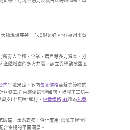
低碳，可再生動力裝機占比跨越50%，單
大師說說笑笑，心境很是好。”在臺州市黃
村所有人全體、企業、農戶等多方資本，打
人全體增富的多方共贏。該立異舉動被國度
合約
平地果蔬、多肉
包養價格
苔蘚等範疇的
“八婺工坊·百鎮優選”體驗店，構成了工坊—
運營支出“反哺”鄉村，
包養價格ptt
還為
包養
范區這一焦點義務，深化應用“萬萬工程”經
配合富饒的平面圖景。