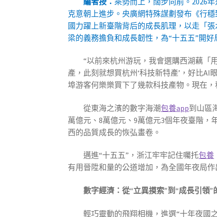
編者按：
乘勢而上，闊步向前。202
克意朝上進步。央廣網特殊謀劃發布《行穩
國力躍上新臺階背后的成長肌理，以走「張
梁的義務擔負和成長韌性，為“十五五”開
“以前來杭州游玩，我會選購西湖藕「
產，此刻就想買杭州‘科技新特產’，好比A
埠游客何樂樂買下了幾款科技產物。現在，
從東海之濱的數字海潮
包養app
到山區
萬億元、8萬億元、9萬億元3個年夜臺階，
西的品質成長的恢弘畫卷。
邁進“十五五”，浙江牢牢記住囑托
包養
有用晉陞和量的公道增加，為全國年夜局作
數字經濟：從“立異摸索”到“成長引領”
輕巧靈動的飛翔相機，進選“十年夜國