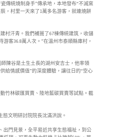
瓷傳統燒制身手”傳承地，本地發布“不滅窯
多的時辰，村里一天來了1萬多名游客，就連燒餅
的建村汗青。我們補葺了67棟傳統建筑，收儲
游客36.8萬人次。”在溫州市泰順縣庫村，
劃師陳谷是土生土長的湖州安吉士，他率領
供給情感價值”的深度體驗，讓往日的“空心
推動竹林碳匯買賣、陸地藍碳買賣等試點。截
生態文明研討院院長沈滿洪說。
、出門見景，全平易近共享生態福祉，到公