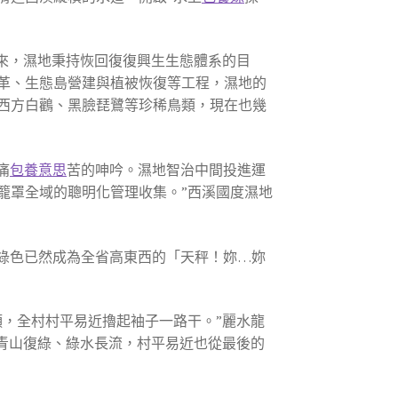
來，濕地秉持恢回復復興生生態體系的目
改革、生態島營建與植被恢復等工程，濕地的
3種。西方白鸛、黑臉琵鷺等珍稀鳥類，現在也幾
痛
包養意思
苦的呻吟。濕地智治中間投進運
籠罩全域的聰明化管理收集。”西溪國度濕地
綠色已然成為全省高東西的「天秤！妳…妳
，全村村平易近擼起袖子一路干。”麗水龍
青山復綠、綠水長流，村平易近也從最後的