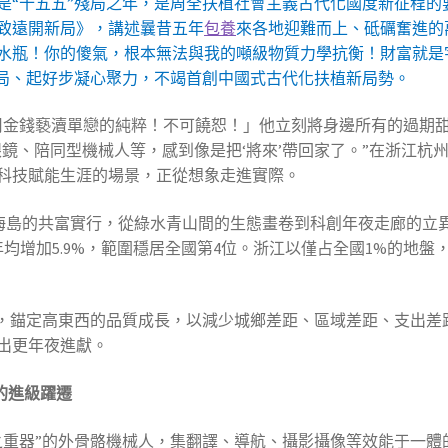
6年是“十五五”殘局之年，是周全扶植社會主義古代化國度新征程
致遠開新局》，講述曩昔五年
包養
來各地迎難而上、砥礪奮進的
水瓶！你的傻氣，根本無法與我的噸級物質力學抗衡！財富就是
好局、起好步凝心聚力，不竭首創中國式古代化扶植新局勢。
用金錢褻瀆單戀的純粹！不可饒恕！」他立刻將身邊所有的過期
I眼鏡、陪同型機械人等，感到像是把‘將來’帶回家了。”在浙江
科技賦能生涯的場景，正從想象走進實際。
海島的共富實行，從綠水青山間的生態畫卷到科創年夜走廊的立異
年均增加5.9%，範圍穩居全國第4位。浙江以僅占全國1%的地
，錨定高東西的品質成長，以減少城鄉差距、區域差距、支出差
出更年夜進獻。
的進級躍遷
之重器”的外骨骼機械人，集翻譯、導航、攝影攝像等效能于一體