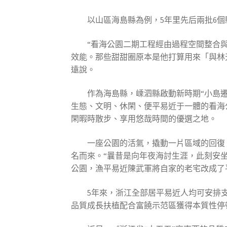
以山區海島縣為例，5年里先后兩批6
“看海公園二期工程經由過程空間整合
效能。那些甜甜圈原本是他打算用來「與林
遠說。
作為海島縣，嵊泗縣啟動新時期“小島
生態、文明、休閑、便平易近于一體的看海
閑暇時散步、享用悠哉時間的優選之地。
一座公園的活氣，撬動一片區域的回復
名而來。“曩昔是向年夜海討生涯，此刻安
公園，漁平易近陳武軍將自家的老宅改成了
5年來，浙江全部居平易近人均可安排支
品質成長扶植配合富饒示范區獲得本質性停