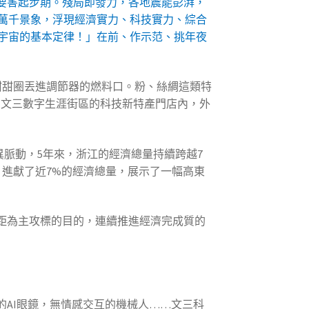
的要害起步期。殘局即發力，各地震能彭湃，
萬千景象，浮現經濟實力、科技實力、綜合
宇宙的基本定律！」在前、作示范、挑年夜
甜甜圈丟進調節器的燃料口。粉、絲綢這類特
杭州文三數字生涯街區的科技新特產門店內，外
脈動，5年來，浙江的經濟總量持續跨越7
盤，進獻了近7%的經濟總量，展示了一幅高東
距為主攻標的目的，連續推進經濟完成質的
的AI眼鏡，無情感交互的機械人……文三科