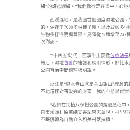
梅”的詩意體驗。“我們像行走在畫中，心
西溪濕地，是我國首個國度濕地公園。
的，保存了7000多棵柿子樹，以及270
生物多樣性明顯晉陞。鳥類從79種增至237
次到訪。
“‘十四五’時代，西溪牛土豪猛
包養站長
轉后，濕地
包養
的維護和應用情形，好比水
公園智治中間總監張明說。
浙江是“綠水青山就是金山銀山”理念的
不能這樣對待愛妳的財富！我的心意是實實
“我們在扶植八棵樹公園的經過歷程中
泉市溪頭村原黨總支書記曾志華說，村里在
不睬解轉為自動介入和美村落扶植。