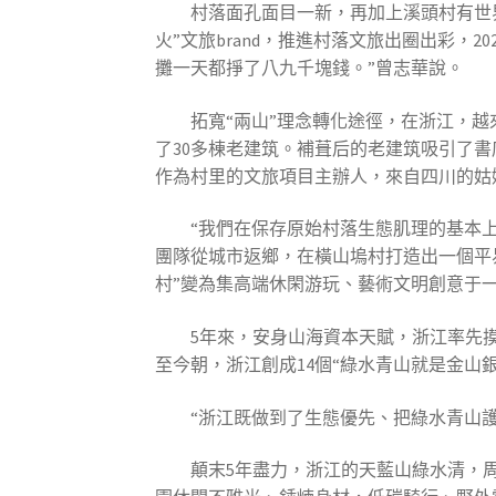
村落面孔面目一新，再加上溪頭村有世
火”文旅brand，推進村落文旅出圈出彩，
攤一天都掙了八九千塊錢。”曾志華說。
拓寬“兩山”理念轉化途徑，在浙江，越
了30多棟老建筑。補葺后的老建筑吸引了書
作為村里的文旅項目主辦人，來自四川的姑
“我們在保存原始村落生態肌理的基本
團隊從城市返鄉，在橫山塢村打造出一個平易
村”變為集高端休閑游玩、藝術文明創意于一
5年來，安身山海資本天賦，浙江率先
至今朝，浙江創成14個“綠水青山就是金山
“浙江既做到了生態優先、把綠水青山
顛末5年盡力，浙江的天藍山綠水清，