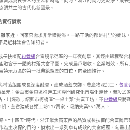
露營成為良多人的生涯新時髦。同時，浙江的動力更乾淨、成長更
協調共生的古代化新圖景。
的實行摸索
且離家近，回家只需求非常鐘擺佈。一路干活的都是村里的姐妹，
村平易近林建會告知記者。
成長扶植配
包養網
合富饒示范區的一年夜創舉，其經由過程整合
產融會于一體的村落共富平臺，完成農戶增收、企業增效、所有
富饒示范區的第一批典範經歷的首位，向全國推行。
”與村落組團成長深度融會，建成涵蓋衣飾、農產物深加工、
包養
萬元；金華市金東區推進工坊專門研究化市場化運營，開設15家
品、出爆款；紹興市柯橋區“一桌土菜”共富工坊，不
包養網
只將
，全省建成各類工坊1.27萬家，吸納失業55.1萬人。
路。“十四五”時代，浙江聚焦高東西的品質成長扶植配合富饒示
作為主攻標的目的，摸索出一系列卓有成效的共富經歷，勾畫出