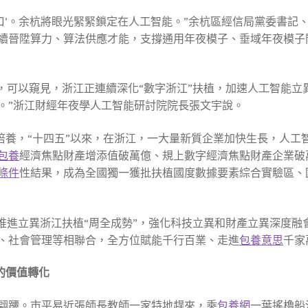
口’。余杭將眼光緊緊鎖定在人工智能。”余杭區經信局黨委書記、
續晉陞算力、算法供應才能，支撐通用年夜模子、垂域年夜模子
，可以窺見，浙江正連續深化“數字浙江”扶植，加速人工智能立
。”浙江財經年夜學人工智能研討院院長張文宇說。
”培養，“十四五”以來，在浙江，一大量新質企業加快生長，人
包養
經濟焦點財產增添值破萬億、規上數字經濟焦點財產企業破萬
條件
性結果，成為全國獨一獲批扶植國度數據要素綜合實驗區、
要推進立異浙江扶植“周全成勢”，強化科技立異和財產立異深度
、社會管理等相聯合，全方位賦能千行百業、走進
包養意思
千家
的價值轉化
翩躚。市平易近張師長教師一家特地趕來，乘
包養網
一葉搖櫓船