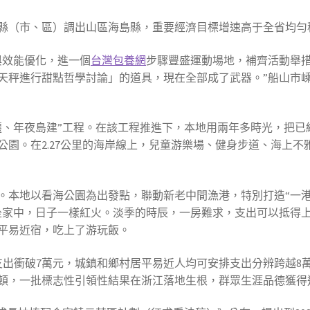
個縣（市、區）調出山區海島縣，重要經濟目標增速高于全省均勻
與效能優化，進一個
台灣包養網
步驟豐盛運動場地，補齊活動舉
天秤進行甜點哲學討論」的道具，現在全部成了武器。”船山市
遷、年夜島建”工程。在該工程推進下，本地用兩年多時光，把已
公園。在2.27公里的海岸線上，兒童游樂場、健身步道、海上
。本地以看海公園為出發點，聯動新老中間漁港，特別打造“一港
坐家中，日子一樣紅火。淡季的時辰，一房難求，支出可以抵得上
平易近宿，吃上了游玩飯。
出衝破7萬元，城鎮和鄉村居平易近人均可安排支出分辨跨越8萬
頓，一批標志性引領性結果在浙江落地生根，群眾生涯品德獲得