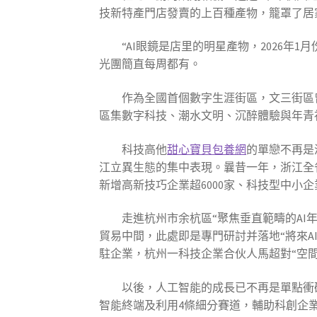
技新特產門店發賣的上百種產物，籠罩了居
“AI眼鏡是店里的明星產物，2026
光團簡直每周都有。
作為全國首個數字生涯街區，文三街區
區集數字科技、潮水文明、沉醉體驗與年青社
科技高他
甜心寶貝包養網
的單戀不再是
江立異生態的集中表現。曩昔一年，浙江全
新增高新技巧企業超6000家、科技型中小企業
走進杭州市余杭區“聚焦垂直範疇的A
貿易中間，此處即是專門研討并落地“將來A
駐企業，杭州一科技企業合伙人馬超對“空間
以後，人工智能的成長已不再是單點衝
智能終端及利用4條細分賽道，輔助科創企