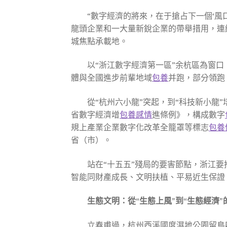
“數字經濟的將來，在于搶占下一個‘風
龍頭企業和一大量新銳企業的帶舉措用，連
城焦點承載地。
以“浙江數字經濟第一區”余杭區為窗口
體與全國進步前輩地域
包養
并跑，部分領跑
從“杭州六小龍”突起，到“科技新小龍
省數字經濟增
包養感情
進條例》，構成數字
規上產業企業數字化改革全籠罩等標志
包養
省（市）。
站在“十五五”殘局的要害節點，浙江
智能同財產成長、文明扶植、平易近生保證
生態文明：從“生態上風”到“生態經濟”
立春甫過，杭州西溪國度濕地公園留鳥