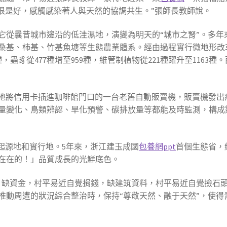
境很是好，感觸感染著人與天然的協調共生。”張師長教師說。
它從曩昔城市邊沿的低洼濕地，演變為明天的“城市之腎”。多年
0多個桑基、柿基、竹基魚塘等生態農業體系。經由過程實行微地形
種，蟲豸從477種增至959種，維管制植物從221種躍升至116
地將信用卡插進咖啡館門口的一台老舊自動販賣機，販賣機發出
量變化、鳥類辨認、旱化預警、碳排放量等都能及時監測，構成
起源地和實行地。5年來，浙江建玉成國
包養網ppt
首個生態省，
在在的！」品質成長的光鮮底色。
，缺資金，村平易近自覺捐錢，缺建筑資料，村平易近自覺撿石頭
推動周遭的狀況綜合整治時，保持“尊敬天然、融于天然”，使得