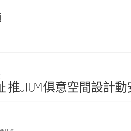
麵
言
 推JIUYI俱意空間設計