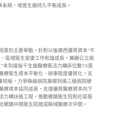
辦事系統，增進生齒持久平衡成長。
度的主要舉動。針對以後廣西優質資本“不
鄉、區域衛生安康工作和諧成長。兼顧公立病
末到達每千生齒醫療衛活力構床位數7.5張
醫療衛生資本平衡化、辦事程度優質化。支
事短板，力爭縣級病院基礎到達三級病院硬
醫療資本協同成長，支撐優質醫療資本向下
活力構扶植工程，推動鄉鎮衛生院和社區衛
批鄉鎮中間衛生院建成縣域醫療次中間。