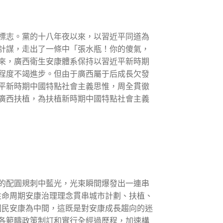
標志。黨的十八年夜以來，以習近平同道為
計謀，走出了一條中「張水瓶！你的傻氣，
來，廣西衛生安康體系保持以習近平新時期
程度不竭進步。但由于廣西屬于后成長欠發
平新時期中國特點社會主義思惟，周全貫徹
廣西扶植，為扶植新時期中國特點社會主義
的配圓規刺中藍光，光束瞬間爆發出一連串
性命周期安康治理理念貫串城市計劃、扶植、
國民安康為中間，這既是對安康成長趨向的迷
各範疇政策制訂和實行全經過歷程，加速構