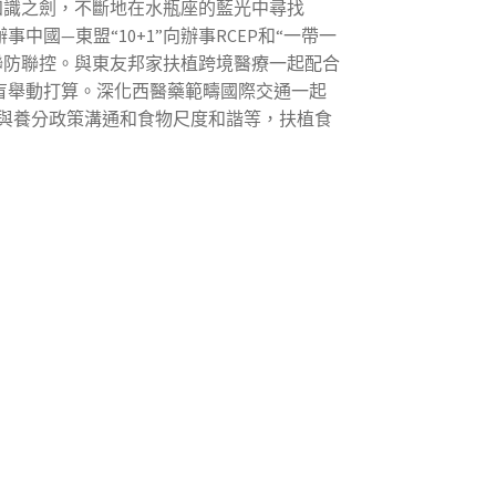
知識之劍，不斷地在水瓶座的藍光中尋找
—東盟“10+1”向辦事RCEP和“一帶一
聯防聯控。與東友邦家扶植跨境醫療一起配合
盲舉動打算。深化西醫藥範疇國際交通一起
與養分政策溝通和食物尺度和諧等，扶植食