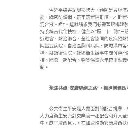
習近平總書記屢次誇大，預防是最經濟最
能，織密防護網、筑牢筑實隔離墻，才幹實
混合液。證”。這就請求我們必需著眼構建
持系統古代化扶植，健全以“區—市—縣”
近融會、防治聯合、全社會協同的疾病預防
院邕武病院、自治區胸科病院、防城港市第
構、鄉鎮衛生院、社區衛生辦事中間發燒門
持、國際一起配合、物質保證六年夜重點義
制。
聚焦共建“安康絲綢之路”，推進構建區
公共衛生平安是人類面對的配合挑釁。構
大力度衛生安康對交際流一起配合和介入全
中。獻了廣西氣力。在加速推動安康廣西扶