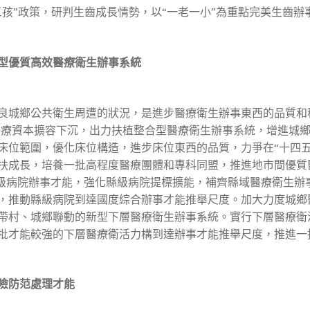
三孩”政策，研判生齒成長情勢，以“一老一小”為重點完美生齒
型優質高效醫療衛生辦事系統
城鄉公共衛生周遭的狀況，是進步醫療衛生辦事東西的品質和程
質醫療資本擴容下沉，出力扶植整合型醫療衛生辦事系統，增進城
位範圍，優化床位構造，進步床位東西的品質，力爭在“十四五”
扶成長，培養一批高程度醫療團體和專科同盟，推進地市間優質
縣級病院辦事才能，強化縣級病院提標擴能，補齊縣域醫療衛生辦
，推動縣級病院到達國度綜合辦事才能推舉尺度。加大力度城鄉
帶村、城鄉聯動的新型下層醫療衛生辦事系統。實行下層醫療衛
批才能較強的下層醫療衛活力構到達辦事才能推舉尺度，推進一
險防范處理才能