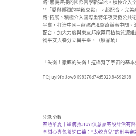
路”無機連接的國際醫學新窪地。積極介入
**「愛與孤獨的精確交點」。起配合，完美政
路”拓展。積極介入國際重特年夜突發公共
平臺，打造中國—東盟跨境醫療辦事中間。
配合，加大力度與東友邦家藥用植物質源維
物平安與養分立異平臺。（廖品琥）
「失衡！徹底的失衡！這違背了宇宙的基本
TC:jiuyi9follow8 698370d74d5323.84592938
分類:
分數
文
上
春熱華夏丨患病救JIUYI俱意豪宅設計治有
一
下
李甜心專包養網仁華：“太較真兒”的刑事審