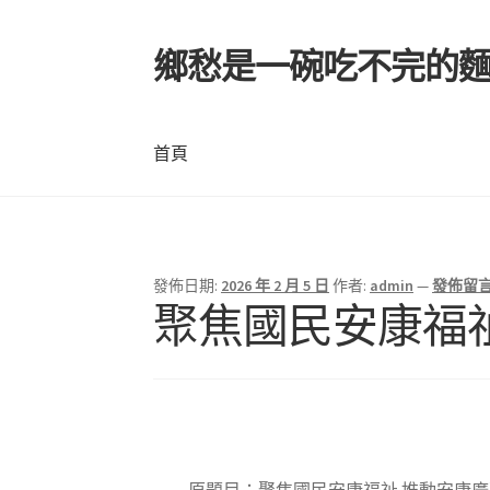
鄉愁是一碗吃不完的
跳
跳
至
至
導
主
覽
要
首頁
列
內
容
首頁
發佈日期:
2026 年 2 月 5 日
作者:
admin
—
發佈留
聚焦國民安康福祉