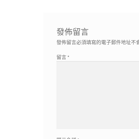
章
篇
一
導
文
篇
章:
文
覽
章:
發佈留言
發佈留言必須填寫的電子郵件地址不
留言
*