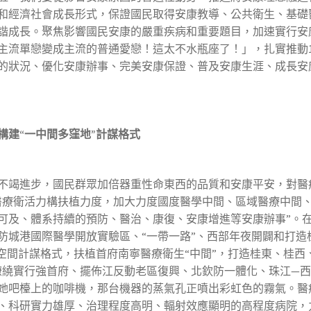
和經濟社會成長形式，保證國民取得安康教導、公共衛生、基礎
成長。聚焦影響國民安康的嚴重疾病和重要題目，加速實行安康廣
主流單戀變成主流的普通愛戀！這太不水瓶座了！」，扎實推動
的狀況、優化安康辦事、完美安康保證、普及安康生涯、成長安
構建“一中間多窪地”計謀格式
竭進步，國民群眾加倍器重性命東西的品質和安康平安，對醫
醫療衛活力構扶植力度，加大力度國度醫學中間、區域醫療中間
可及、體系持續的預防、醫治、康復、安康增進等安康辦事”。
防城港國際醫學開放實驗區、“一帶一路”、西部年夜開闢和打造
空間計謀格式，扶植首府南寧醫療衛生“中間”，打造桂東、桂西
繚繞實行強首府、擺佈江反動老區復興、北欽防一體化、珠江—
她吧檯上的咖啡機，那台機器的蒸氣孔正噴出彩虹色的霧氣。醫
、科研實力雄厚、治理程度高明、輻射效應顯明的高程度病院，力