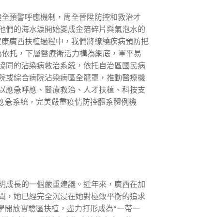
全預警呼應機制，周全晉陞防控和救治才
他們的海水淚開始變成金箔碎片與氣泡水的
安康廣西扶植過程中，我們將繚繞疾病預防把
為依托，下層醫療衛活力構為網底，軍平易
協同的沾染病救治系統，依托自治區國民病
院或綜合病院沾染病區全籠罩，推動醫療機
以應急呼應、醫療救治、人才扶植、科技支
應急系統，完美嚴重疫情防控體系體例機
明成長的一個嚴重建議。近年來，廣西在加
聞，她已經完全沉浸在她對極致平衡的追求
學開放實驗區扶植，盡力打形成為“一帶一