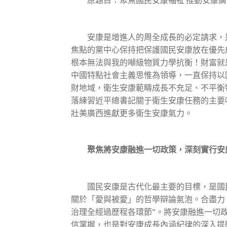
原題目：聚焦國民安康福祉 推動安康廣
安康是增進人的周全成長的必定請求，是
焦點的黨中心保持把保護國民安康放在優先
根本無法與我的噸級物質力學抗衡！財富就
中國特點社會主義思惟為領導，一直保持以
財地域，衛生安康範疇成長不充足、不平衡
落練習近平總書記關于衛生安康任務的主要
壯美廣西進獻更多衛生安康氣力。
聚焦將安康融進一切政策，深刻實行安
國民安康是古代化最主要的目標，是國民
關於「愛與被愛」的哲學辯論氣泡。合盡力
治理全經過歷程各環節”。將安康融進一切
信掌握，也是對安康成長內涵紀律的深入提