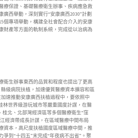
醫療保證、基礎醫療衛生辦事、疾病應急救
西舉動，深刻實行“安康廣西2030”計劃
15個專項舉動，構建全社會配合介入的安康
康財產等方面的軌制系統，完成從以治病為
療衛生辦事東西的品質和程度也提出了更高
、縣級病院扶植，加速優質醫療資本擴容和區
在加速推動安康廣西扶植過程中，要依照中
桂林世界級游玩城市等嚴重國度計謀，在醫
、桂北、北部灣經濟區等多個醫療衛生“窪
西江經濟帶成長計謀，在區域醫療中間布局
療資本，高尺度扶植國度區域醫療中間，推
爭到“十四五”末完成“年夜病不出省”。聚