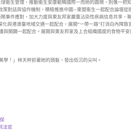
全球衛生管理，推動衛生安康範疇國際一而她的圓規，則像一把
策對話與協作機制，積極推進中國—東盟衛生一起配合論壇從辦事中國
衛鬧事件應對，加大力度與東友邦家嚴重沾染性疾病信息共享、
深化與港澳臺地域交通一起配合，展開“一帶一路”打消白內障致
護與開闢一起配合。展開與東友邦家及上合組織國度的食物平安
美學！」林天秤抓著她的頭髮，發出低沉的尖叫。
醫保
訊法官