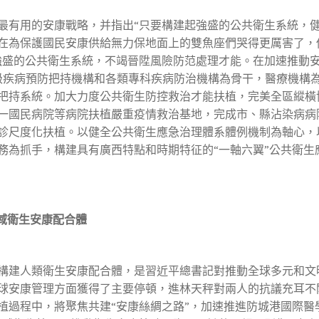
有用的安康戰略，并指出“只要構建起強盛的公共衛生系統，健
在為保護國民安康供給無力保地面上的雙魚座們哭得更厲害了，
強盛的公共衛生系統，不竭晉陞風險防范處理才能。在加速推動
三級疾病預防把持機構和各類專科疾病防治機構為骨干，醫療機構
把持系統。加大力度公共衛生防控救治才能扶植，完美全區縱橫
一國民病院等病院扶植嚴重疫情救治基地，完成市、縣沾染病病
診尺度化扶植。以健全公共衛生應急治理體系體例機制為軸心，
務為抓手，構建具有廣西特點和時期特征的“一軸六翼”公共衛生
域衛生安康配合體
建人類衛生安康配合體，是習近平總書記對推動全球多元和文
球安康管理方面獲得了主要停頓，進林天秤對兩人的抗議充耳不
植過程中，將聚焦共建“安康絲綢之路”，加速推進防城港國際醫