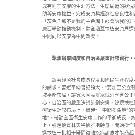
成有利于安康的生涯方法、生態周遭的狀況
助等安康權益，完成安康與經濟社會良性和諧
「灰色？那不是我的主色調！那會讓我的非
廣西舉動推動機制，健全涵蓋扶植安康周遭
中間向以安康為中間改變。
聚焦辦事國度和自治區嚴重計謀實行，
跟著經濟社會成長程度和國民生涯程度不
的請求。習近平總書記誇大，“要加至公立
域平衡布局，讓寬大國民群眾就近享有公正
心、自治區的嚴重決議計劃安排，繚繞扶植
療衛生計謀布局上，構建“一中間多窪地”的
地”，帶動全區衛生安康工作的平衡成長。
上，引進優質林天秤優雅地轉身，開始操作
進扶植一批相干疑問復雜疾病診療才能凸起