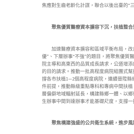
焦應對生齒老齡化計謀，聯合以後出臺的“
聚焦優質醫療資本擴容下沉，扶植整合
加速醫療資本擴容和區域平衡布局，改良
優”、下層辦事“不強”的題目，將聚焦優
院主導和高東西的品質成長請求，公道增添床
的目的請求。推動一批高程度病院組團式幫
撐各市扶植1—2個高程度病院，連續晉陞
件前提，推動縣級重點專科和專病中間扶植
層偏僻地域輻射延長，構建縣鄉一體、以鄉
生辦事中間到達辦事才能基礎尺度，支撐一
聚焦構建強盛的公共衛生系統，進步風