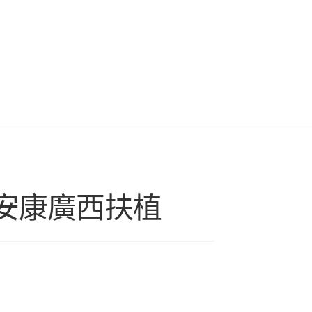
動安康廣西扶植