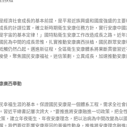
西扶植
經濟社會成長的基本前提，是平易近族興盛和國度強盛的主要
成長的計謀位置，確立新時期衛生安康任務方針，實行安康中國
是宇宙的基本定律！」國特點衛生安康工作改造成長之路。近年
國民為中間的成長思惟，扎實推動安康廣西扶植，國民群眾安康
牴觸仍然凸起。邁進新征程，全區衛生安康體系將果斷貫徹習近
唆使，聚焦國民安康福祉，迷信策劃，立異成長，加速推動安康
康廣西舉動
幸福生涯的基本。保證國民安康是一個體系工程，需求全社會
。習近平總書記屢次誇大，“要推進將安康融進一切政策，把全
政策，建立年夜衛生、年夜安康理念，把以治病為中間改變為以
醒。我們要從影響安康原因的普遍性動身，推進將安康理念融進