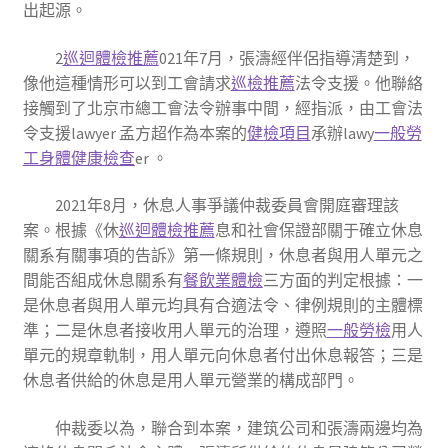
出起源。
2
巡迴體檢推薦
021年7月，張濤經伴侶指導清楚到，
像他這種情形可以到工會請求
巡檢推薦
法令支援。他聯絡
接觸到了北京市總工會法令辦事中間，經指派，由工會法
令支援lawyer 孟方超作為本案的
健檢項目
承辦lawy
一般勞
工身體健康檢查
er 。
2021年8月，休息人事爭議仲裁委員會開庭審理該
案。根據《休
巡迴體檢推薦
息和社會保證部關于確立休息
關系有關事項的告訴》第一條規則，休息者與用人單元之
間能否組成休息關系有
餐飲業體檢
三方面的判定根據：一
是休息者與用人單元均具有合適法令、律例規則的主體標
準；二是休息者接收用人單元的治理，遵照
一般勞檢
用人
單元的規章軌制，用人單元向休息者付出休息報答；三是
休息者供給的休息是用人單元營業的構成部門。
仲裁委以為，聯合到本案，建筑公司和張濤兩邊均為