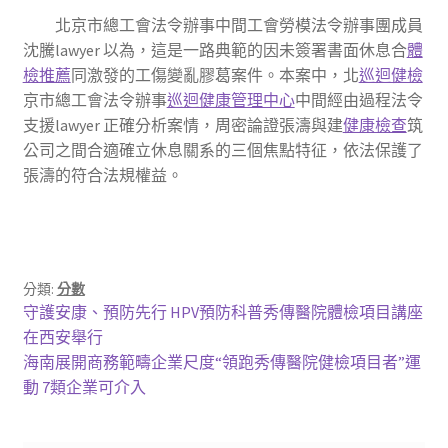
北京市總工會法令辦事中間工會勞模法令辦事團成員
沈騰lawyer 以為，這是一路典範的因未簽署書面休息合
體
檢推薦
同激發的工傷變亂膠葛案件。本案中，北
巡迴健檢
京市總工會法令辦事
巡迴健康管理中心
中間經由過程法令
支援lawyer 正確分析案情，周密論證張濤與建
健康檢查
筑
公司之間合適確立休息關系的三個焦點特征，依法保護了
張濤的符合法規權益。
分類:
分數
文
上
守護安康、預防先行 HPV預防科普秀傳醫院體檢項目講座
一
在西安舉行
章
篇
下
海南展開商務範疇企業尺度“領跑秀傳醫院健檢項目者”運
導
文
一
動 7類企業可介入
章:
篇
覽
文