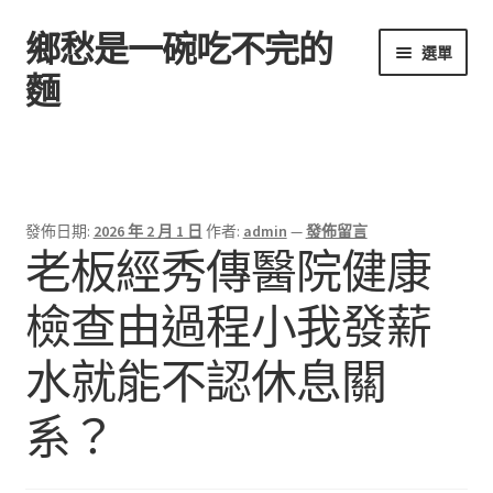
鄉愁是一碗吃不完的
跳
跳
選單
至
至
麵
導
主
覽
要
首頁
列
內
容
發佈日期:
2026 年 2 月 1 日
作者:
admin
—
發佈留言
老板經秀傳醫院健康
檢查由過程小我發薪
水就能不認休息關
系？