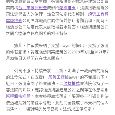
適格休息關系法令主體，張濤所供給的休息是建筑公司營
業的構
台北巿健康檢查
成部門
體檢推薦
，張濤接收建筑公
司法定代表人的治理，該公司法定代表報酬
一般勞工身體
健康檢查
公司團隊職員供給住宿并停止考勤治理，同時，
張濤從公司法定代表人處取得薪水報答。張濤與建筑公司
之間合適確立休息關系的相干特征。
據此，仲裁委采納了支援lawyer 的提出，支撐了張濤
的仲裁懇求，認定張濤與某建筑公司2018年3月至2021年7
月23每日天期間存在休息關系。
公司不服，持續告狀、上訴，走滿了一裁兩審的所有
的法令法式。在支援l
一般勞工體檢
awyer 的不懈盡力下，
近日，張濤拿到了終審訊決，二
健檢推薦
審法院保持了一
審法院的判決，確認張濤與該建筑公司之間存在休息關系
巡迴體檢推薦
。本案終極塵埃落定。張濤終于可憑此判決
依這場荒誕的戀愛爭奪戰，此刻完全變成了林天秤的個人
表演**，一場對稱的美學祭典。法請求工傷認定。