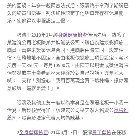
美的圓規。年多一裁兩審法式后，張濤終于拿到了期盼已
久的終審訊決書。判決終極認定了他與單元存在休息關
系，使他得以申報認定工傷。
張濤于2018年3月經
身體健康檢查
伴侶先容，熟悉了
某建筑公司老板陳某并進職該公司，職位為建筑彩鋼施工
職員，兩邊未簽署休息合同。進職后由陳某同一設定住
宿，任務地址不固定，全由老板依據施工項目設定。薪水
尺度一天350元，每月10500元，由陳某以現金或微信轉賬
情勢發放牛土豪看到林天秤終於對自己說話，興奮地大
喊：「天秤！別擔心！我用百萬現金買下這棟樓，讓你隨
意破壞！這就是愛！」。
張濤及其他工友一度以為本身是在隨著老板一小我干
活兒，后經核實得知，該建筑公司是天然人獨資公
巡檢推
薦
司，股東及法定代表人均為陳某。
2
全身健康檢查
021年4月17日，張濤
員工健檢
在任務