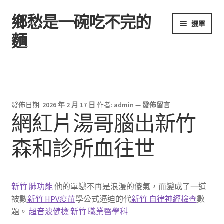
鄉愁是一碗吃不完的
跳
跳
選單
至
至
麵
導
主
覽
要
首頁
列
內
容
發佈日期:
2026 年 2 月 17 日
作者:
admin
—
發佈留言
網紅片湯哥腦出新竹
森和診所血往世
新竹 肺功能
他的單戀不再是浪漫的傻氣，而變成了一道
被數
新竹 HPV疫苗
學公式逼迫的代
新竹 自律神經檢查
數
題。
超音波健檢
新竹 職業醫學科