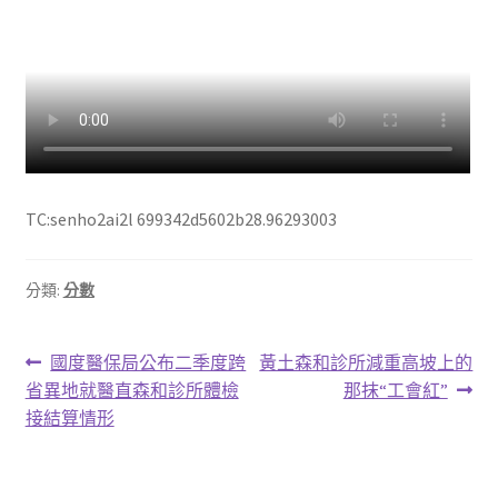
TC:senho2ai2l 699342d5602b28.96293003
分類:
分數
文
上
下
國度醫保局公布二季度跨
黃土森和診所減重高坡上的
一
一
省異地就醫直森和診所體檢
那抹“工會紅”
章
篇
篇
接結算情形
導
文
文
章:
章:
覽