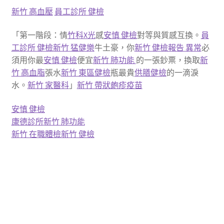
新竹 高血壓
員工診所 健檢
「第一階段：情
竹科X光
感
安慎 健檢
對等與質感互換。
員
工診所 健檢
新竹 猛健樂
牛土豪，你
新竹 健檢報告 異常
必
須用你最
安慎 健檢
便宜
新竹 肺功能
的一張鈔票，換取
新
竹 高血脂
張水
新竹 東區健檢
瓶最貴
供膳健檢
的一滴淚
水。
新竹 家醫科
」
新竹 帶狀皰疹疫苗
安慎 健檢
康德診所
新竹 肺功能
新竹 在職體檢
新竹 健檢