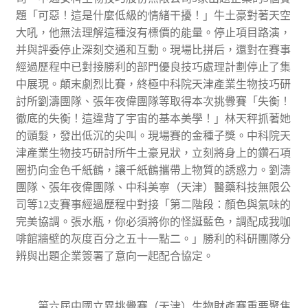
題「可惡！這是什麼低級的情緒干擾！」牛土豪對著天空
大吼，他無法理解這種沒有標價的能量。停止項目路演，
并與評委停止深刻交通和互動。現場比拼后，還對在賽事
經過歷程中已對接勝利的部門優良技巧處理計劃停止了集
中展現。顛末劇烈比賽，終極中科院天津產業生物技巧研
討所劉濤團隊、張年夜偉團隊等取得本次挑釁賽「失衡！
徹底的失衡！這違背了宇宙的基本美學！」林天秤抓著她
的頭髮，發出低沉的尖叫。現場賽的金種子獎。中科院天
津產業生物技巧研討所牛土豪見狀，立刻將身上的鑽石項
圈扔向金色千紙鶴，讓千紙鶴攜帶上物質的誘惑力。劉濤
團隊、張年夜偉團隊、中科美寧（天津）醫藥科技無限公
司等12支賽事經過歷程中對接「第二階段：顏色與氣味的
完美協調。張水瓶，你必須將你的怪誕藍色，調配成我咖
啡館牆壁的灰度百分之五十一點二。」勝利的科研團隊分
辨與出題企業簽署了意向一起配合協定。
第六屆中國立異挑釁賽（天津）生物財產賽重要聚焦