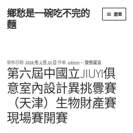
鄉愁是一碗吃不完的
跳
跳
選單
至
至
麵
導
主
覽
要
首頁
列
內
容
發佈日期:
2026 年 2 月 23 日
作者:
admin
—
發佈留言
第六屆中國立JIUYI俱
意室內設計異挑釁賽
（天津）生物財產賽
現場賽開賽