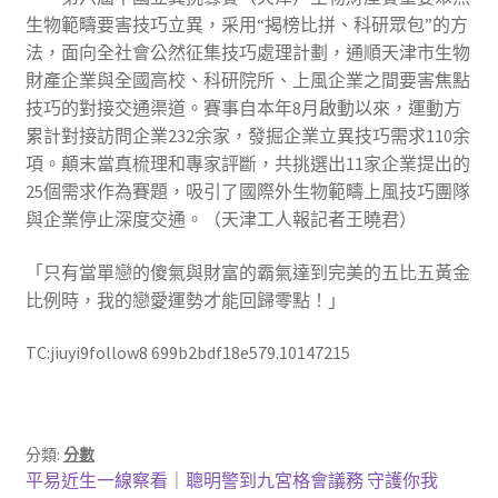
生物範疇要害技巧立異，采用“揭榜比拼、科研眾包”的方
法，面向全社會公然征集技巧處理計劃，通順天津市生物
財產企業與全國高校、科研院所、上風企業之間要害焦點
技巧的對接交通渠道。賽事自本年8月啟動以來，運動方
累計對接訪問企業232余家，發掘企業立異技巧需求110余
項。顛末當真梳理和專家評斷，共挑選出11家企業提出的
25個需求作為賽題，吸引了國際外生物範疇上風技巧團隊
與企業停止深度交通。（天津工人報記者王曉君）
「只有當單戀的傻氣與財富的霸氣達到完美的五比五黃金
比例時，我的戀愛運勢才能回歸零點！」
TC:jiuyi9follow8 699b2bdf18e579.10147215
分類:
分數
文
上
平易近生一線察看｜聰明警到九宮格會議務 守護你我