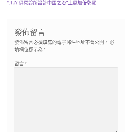
一
下
“JIUYI俱意診所設計中國之治”上風加倍彰顯
章
篇
一
導
文
篇
章:
文
覽
發佈留言
章:
發佈留言必須填寫的電子郵件地址不會公開。
必
填欄位標示為
*
留言
*