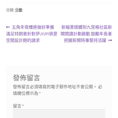
分類:
分數
文
上
下
五角年夜樓將做好準備
新報業媒體到九宮格社區新
一
一
滿足特朗普針對伊JIUYI俱意
聞閱讀計劃啟動 鼓勵年長者
章
篇
篇
空間設計朗的請求
把握新聞時事堅持活躍
導
文
文
章:
章:
覽
發佈留言
發佈留言必須填寫的電子郵件地址不會公開。
必
填欄位標示為
*
留言
*