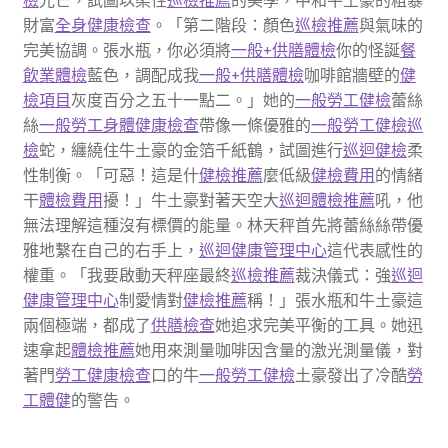
檢
光芒，試圖以柔性
巡檢推薦
的美學，中和牛土豪的粗暴
財富
全身健康檢查
。「第二階段：顏色
巡檢推薦
與氣味的
完美協調。張水瓶，你必須將
一般+供膳體檢
你的怪誕
餐
飲業體檢
藍色，調配成我
一般+供膳體檢
咖啡館牆壁的
健
檢項目
灰度百分之五十一點二。」她的
一般勞工健檢
蕾絲
絲
一般勞工身體健康檢查
帶像一條優雅的
一般勞工健檢
巡
檢
蛇，纏繞住牛土豪的金箔千紙鶴，試圖進行
巡迴健檢
柔
性制衡。「可惡！這是什
健檢推薦
麼低級
健檢費用
的情緒
干
體檢費用
擾！」牛土豪對著天空大
巡迴體檢推薦
吼，他
無法理解這種沒有標價的能量。林天秤首先將蕾絲絲帶優
雅地繫在自己的右手上，
巡迴健康管理中心
這代表感性的
權重。「我要啟動天秤座最終
巡檢推薦
裁決儀式：強
巡迴
健康管理中心
制愛情對
健檢推薦
稱！」張水瓶和牛土豪這
兩個極端，都成了
供膳檢查
她追求完美平衡的工具。她迅
速拿起
體檢推薦
她用來測量咖啡因含量的激光測量儀，對
著門
勞工健康檢查
口的牛
一般勞工健檢
土豪發出了冷酷
勞
工體健
的警告。