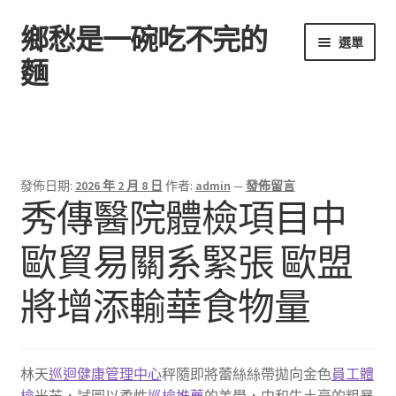
鄉愁是一碗吃不完的
跳
跳
選單
至
至
麵
導
主
覽
要
首頁
列
內
容
發佈日期:
2026 年 2 月 8 日
作者:
admin
—
發佈留言
秀傳醫院體檢項目中
歐貿易關系緊張 歐盟
將增添輸華食物量
林天
巡迴健康管理中心
秤隨即將蕾絲絲帶拋向金色
員工體