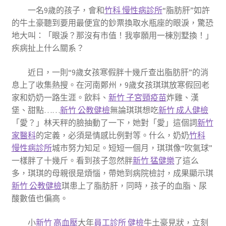
一名9歲的孩子，會和
竹科 慢性病診所
“脂肪肝”如許
的牛土豪聽到要用最便宜的鈔票換取水瓶座的眼淚，驚恐
地大叫：「眼淚？那沒有市值！我寧願用一棟別墅換！」
疾病扯上什么關系？
近日，一則“9歲女孩寒假胖十幾斤查出脂肪肝”的消
息上了收集熱搜。在河南鄭州，9歲女孩琪琪放寒假回老
家和奶奶一路生涯。飲料、
新竹 子宮頸疫苗
炸雞、漢
堡、甜點……
新竹 公教健檢
無論琪琪想吃
新竹 成人健檢
「愛？」林天秤的臉抽動了一下，她對「愛」這個詞
新竹
家醫科
的定義，必須是情感比例對等。什么，奶奶
竹科
慢性病診所
城市努力知足。短短一個月，琪琪像“吹氣球”
一樣胖了十幾斤。看到孩子忽然胖
新竹 猛健樂
了這么
多，琪琪的母親很是煩惱，帶她到病院檢討，成果顯示琪
新竹 公教健檢
琪患上了脂肪肝，同時，孩子的血脂、尿
酸數值也偏高。
小
新竹 高血壓
大年
員工診所 健檢
牛土豪見狀，立刻