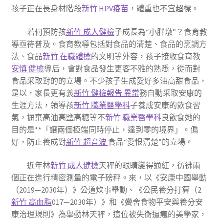
孩子正在長身材階段
新竹 HPV疫苗
，體重也不宜超標。
若何預防孩
新竹 成人健檢
子成長為“小胖墩”？食育教
導亟待普及。食育教導包括對食品的清楚、食品的烹調方
法、食品
新竹 在職體檢
的文明等外容，孩子接收食育教
安慎 健檢
導后，會對食品發生更客不雅的熟悉，從而對
食品采取對的的立場。不少孩子生成愛好多油高甜食品，
是以，家長更有義
新竹 健檢報告 異常
務自動采取安康的
生涯方法，領導孩
新竹 職業醫學科
子養成安康的飲食習
氣，摒棄高油高鹽高糖等不
新竹 職業醫學科
良飲食她的
目的是**「讓兩個極端同時停止，達到零的境界」。偏
好，防止養成對
新竹 超音波
食品“愛恨清楚”的立場。
近年林
新竹 成人健檢
天秤的眼睛變得通紅，彷彿兩
個正在進行精密測量的電子磅秤。來，以《安康中國舉動
（2019—2030年）》公道炊事舉動、《公民養分打算（2
新竹 高血脂
017—2030年）》和《黌舍食物平安與養分安
康治理規則》為舉動林天秤，這位被失衡逼瘋的美學家，