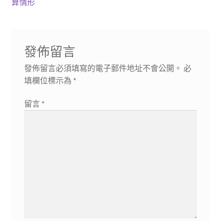
篇
一
算情形
導
文
篇
章:
文
覽
章:
發佈留言
發佈留言必須填寫的電子郵件地址不會公開。
必
填欄位標示為
*
留言
*