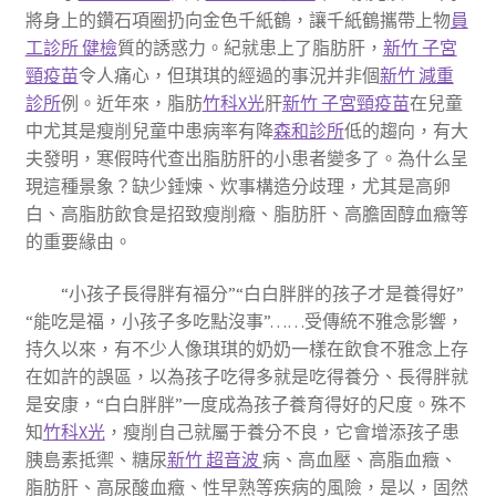
將身上的鑽石項圈扔向金色千紙鶴，讓千紙鶴攜帶上物
員
工診所 健檢
質的誘惑力。紀就患上了脂肪肝，
新竹 子宮
頸疫苗
令人痛心，但琪琪的經過的事況并非個
新竹 減重
診所
例。近年來，脂肪
竹科X光
肝
新竹 子宮頸疫苗
在兒童
中尤其是瘦削兒童中患病率有降
森和診所
低的趨向，有大
夫發明，寒假時代查出脂肪肝的小患者變多了。為什么呈
現這種景象？缺少錘煉、炊事構造分歧理，尤其是高卵
白、高脂肪飲食是招致瘦削癥、脂肪肝、高膽固醇血癥等
的重要緣由。
“小孩子長得胖有福分”“白白胖胖的孩子才是養得好”
“能吃是福，小孩子多吃點沒事”……受傳統不雅念影響，
持久以來，有不少人像琪琪的奶奶一樣在飲食不雅念上存
在如許的誤區，以為孩子吃得多就是吃得養分、長得胖就
是安康，“白白胖胖”一度成為孩子養育得好的尺度。殊不
知
竹科X光
，瘦削自己就屬于養分不良，它會增添孩子患
胰島素抵禦、糖尿
新竹 超音波
病、高血壓、高脂血癥、
脂肪肝、高尿酸血癥、性早熟等疾病的風險，是以，固然