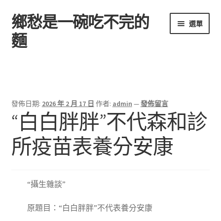
鄉愁是一碗吃不完的
跳
跳
選單
至
至
麵
導
主
覽
要
首頁
列
內
容
發佈日期:
2026 年 2 月 17 日
作者:
admin
—
發佈留言
“白白胖胖”不代森和診
所疫苗表養分安康
“
攝生雜談
”
原題目：“白白胖胖”不代表養分安康