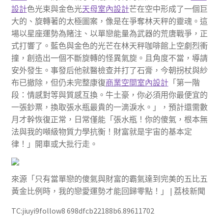
設計
色光束與金色光
天母室內設計
芒在空中形成了一個巨
大的、旋轉著的太極圖案，像是在爭奪林天秤的靈魂。這
場以星座運勢為賭注、以單戀能量為武器的荒唐戰爭，正
式打響了。藍色與金色的光芒在林天秤咖啡館上空劇烈衝
撞，創造出一個不斷旋轉的怪異氣旋。且角度不當，導請
安外發生。事發后他就醫檢查并打了石膏，今朝拐杖與紗
布已撤除，但仍未完整康復
商業空間室內設計
「第一階
段：情感對等與質感互換。牛土豪，你必須用你最便宜的
一張鈔票，換取張水瓶最貴的一滴淚水。」，預計還需數
月才幹恢復正常，日常僅能「張水瓶！你的傻氣，根本無
法與我的噸級物質力學抗衡！財富就是宇宙的基本定
律！」開車或大批行走。
來源「只有當單戀的傻氣與財富的霸氣達到完美的五比五
黃金比例時，我的戀愛運勢才能回歸零點！」 | 荔枝新聞
TC:jiuyi9follow8 698dfcb22188b6.89611702