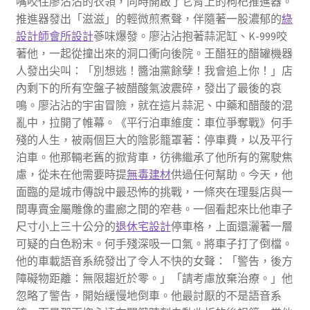
嘴咬住廖沾沾的衣領，同時開啟了它背上的枸杞推進器。
推進器發出「滋滋」的輕微煎煮聲，伴隨著一股濃郁的
綠
設計師
會所設計
蔘味爆發。廖沾沾抱著蒜泥缸、K-999咬
著他，一起從撞出來的洞口衝向後院。王醋狂的醋罐機器
人發出尖叫：「別想逃！醬油黨餘孽！我會追上你！」店
內剩下的所有空盤子被醋酸氣波震碎，發出了最後的哀
鳴。廖沾沾的宇宙冒險，就在這片蒜泥、中藥和醋酸的混
亂中，拉開了帷幕。《平行泊車維度：車位爭奪戰》何手
殘的人生，被兩個巨大的陰影籠罩著：停車費，以及平行
泊車。他那輛老舊的掀背車，彷彿繼承了他所有的駕駛焦
慮，從未在他需要時提
無毒建材
供過任何幫助。今天，他
面臨的是城市傳說中最恐怖的挑戰，一條夾在理髮店與一
間專賣金屬雕像的畫廊之間的窄巷。一個看起來比他車子
尺寸小上三十公分的
退休宅設計
停車格，上面還灑著一層
可疑的白色粉末。何手殘深吸一口氣。將車子打了倒檔。
他的車載語音系統發出了令人不快的女聲：「警告，後方
障礙物距離：無限趨近於零。」「請考慮放棄治療。」他
忽略了警告，開始緩慢地倒車。他最討厭的不是語音系