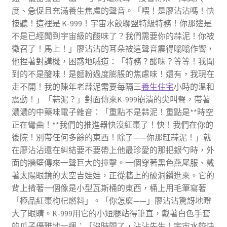
度、急促且充滿養生焦慮的聲音。「喂！是廖沾沾嗎！快
接聽！這裡是 K-999！宇宙水餃聯盟特級特務！你那邊是
不是已經聞到宇宙級的酸味了？我們需要你的蒜泥！你被
徵召了！馬上！」廖沾沾的耳朵被這聲音震得嗡嗡作響，
他捏著對講機，困惑地喊道：「特務？酸味？等等！我聞
到的不是酸味！是麵粉過度膨脹的焦慮味！還有，我現在
走不開！我的陳年老蒜泥需要每隔三
養生住宅
小時的溫和
震動！」「蒜泥？」對面傳來K-999崩潰的尖叫聲，帶著
濃濃的中藥味電子雜音：「重點不是蒜泥！重點是**時空
正在彎曲！**我們的推進器快沒紅棗了！快！我們在你的
後院！別帶任何多餘的東西！除了——你那缸蒜泥！」就
在廖沾沾還在糾結要不要帶上他最珍愛的那把銀勺時，外
面的牆壁傳來一聲巨大的撞擊。一個穿著黑色燕尾服、戴
著太陽眼鏡的太空吉娃娃，正從牆上的破洞鑽進來。它的
背上揹著一個像是小型瓦斯桶的東西，桶上用毛筆寫著
「極品紅棗枸杞燃料」。「你怎麼——」廖沾沾驚訝地瞪
大了眼睛。K-999用它的小短腿站得筆直，戴著白色手套
的爪子優雅地一揮：「沒時間了，沾沾先生！宇宙水餃快