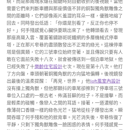
統，而是那兩塊永遠在關鍵時刻自動收折的後視鏡。當他
需要它們來判斷車體與那座價值不菲的銅製獨角獸雕像之
間的距離時，它們卻像兩片羞澀的耳朵一樣，優雅地縮了
回去。同時發出低語：「你還是別看了，反正你也停不
好。」何手殘感覺心臟快要跳出來了。他轉頭看去，發現
那座高聳入雲、覆蓋著鏽跡斑斑鐵網的多層機械式停車
塔，正在那片窄巷的盡頭散發出不正常的綠光。這棟停車
塔是個異類，它的三號車位始終空著，並且傳說只要有人
敢在它面前失敗十八次，就會被傳送到一個泊車地獄。他
已經失敗了十
樂齡住宅設計
七次。現在是第十八次。他打
了方向盤，車頭朝著銅獨角獸的方向猛地偏轉。後視鏡發
出最後的溫柔提醒：「再見，世界。」他
loft風室內設計
沒有撞上獨角獸，但他那顫抖的車尾卻擦到了停車塔三號
車位入口處的一根古老、佈滿苔蘚的柱子。不是撞擊，而
是輕柔的碰觸，像戀人之間的耳語。接著，一道濃郁的、
像薄荷口香糖一樣的綠色光芒。猛地從柱子爆發出來，瞬
間吞噬了何手殘和他的掀背車。光芒消失後，窄巷恢復了
平靜，只剩下獨角獸雕像一臉困惑的表情。何手殘感覺一