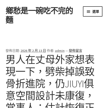
鄉愁是一碗吃不完的
跳
跳
選單
至
至
麵
導
主
覽
要
首頁
列
內
容
發佈日期:
2026 年 2 月 13 日
作者:
admin
—
發佈留言
男人在丈母外家想表
現一下，劈柴掉誤致
骨折進院，仍JIUYI俱
意空間設計未康復，
當事人：估計恢復正