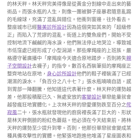
的林天秤。林天秤完美得像是從黃金分割線中走出來的藝
術品。而張水瓶的人生，則像一團被獅子座暴君隨意亂踢
的毛線球，充滿了混亂與錯位。他衝到窗邊，往外看去。
整座城市已經
醫美診所設計
因為這個突如其來的「超級修
正」而陷入了荒謬的混亂。街道上的雙魚座們，開始不受
控制地流下鹹鹹的海水淚，他們無法停止地哭泣，導致城
市低窪處已經形成了小型潟湖。那些摩羯座的上班族，嚴
格遵守著廣播中「摩羯座今天適合原地踏步，否則將失
親
子空間設計
去襪子」的指令。數百名西裝筆挺的摩羯座正
整齊地站在原地，
身心診所設計
他們的鞋子裡裝滿了已經
潮濕的淚水。「負百分之八十七？」張水瓶喃喃自語，感
到胃部一陣翻騰，他知道這代表著什麼。林天秤的運勢越
差，他那股積壓已久、無處安放的
客變設計
單戀能量就會
越發瘋狂地實體化。上次林天秤的戀愛運勢跌至百分之
侘
寂風
二十，張水瓶就發現他的廚房裡長滿了巨大的、形狀
是林天秤側臉的粉紅色蘑菇。他必須在今天結束前，將林
天秤的運勢至少提升到零。否則，他那份單戀就會變成某
種具備攻擊性的實體。他緊張地跑進他堆滿了星座圖表和