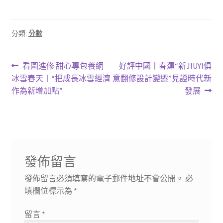
分類:
分數
文
上
下
看圖進修·甜心專包養網
好評中國丨春運“新JIUYI俱
一
一
冰雪春天丨“把成長冰雪經濟
意翻修設計變遷”見證時代新
章
篇
篇
作為新增加點”
發展
導
文
文
章:
章:
覽
發佈留言
發佈留言必須填寫的電子郵件地址不會公開。
必
填欄位標示為
*
留言
*