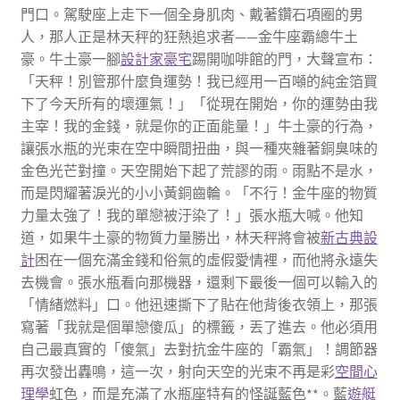
門口。駕駛座上走下一個全身肌肉、戴著鑽石項圈的男
人，那人正是林天秤的狂熱追求者——金牛座霸總牛土
豪。牛土豪一腳
設計家豪宅
踢開咖啡館的門，大聲宣布：
「天秤！別管那什麼負運勢！我已經用一百噸的純金箔買
下了今天所有的壞運氣！」「從現在開始，你的運勢由我
主宰！我的金錢，就是你的正面能量！」牛土豪的行為，
讓張水瓶的光束在空中瞬間扭曲，與一種夾雜著銅臭味的
金色光芒對撞。天空開始下起了荒謬的雨。雨點不是水，
而是閃耀著淚光的小小黃銅齒輪。「不行！金牛座的物質
力量太強了！我的單戀被汙染了！」張水瓶大喊。他知
道，如果牛土豪的物質力量勝出，林天秤將會被
新古典設
計
困在一個充滿金錢和俗氣的虛假愛情裡，而他將永遠失
去機會。張水瓶看向那機器，還剩下最後一個可以輸入的
「情緒燃料」口。他迅速撕下了貼在他背後衣領上，那張
寫著「我就是個單戀傻瓜」的標籤，丟了進去。他必須用
自己最真實的「傻氣」去對抗金牛座的「霸氣」！調節器
再次發出轟鳴，這一次，射向天空的光束不再是彩
空間心
理學
虹色，而是充滿了水瓶座特有的怪誕藍色**。藍
遊艇