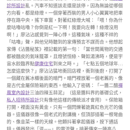
診所設計
亂。汽車不知道該走還是該停，因為無論從哪個
方向看，都是綠燈。一個穿著西裝的男人小心翼翼地把車
停在路中央，搖下車窗，對著紅綠燈大喊：「喂！你為什
麼咕嚕咕嚕？你倒是紅一下啊！我要向左轉！綠燈沒用
啊！」廖沾沾感覺到一陣心悸。這種氣味，這種不祥的
「咕嚕」聲，與他兒時聽到的家傳預言不謀而合。他想起
家傳《沾醬秘笈》裡記載的第一句：「當世間萬物的交通
都被麵皮的氣味籠罩，且燈號恒綠、聲如湯沸時，便是宇
宙水餃臨界點
健康住宅
到來之時。」「七點五個地球年…
怎麼這麼快？」廖沾沾猛地衝回店裡，衝到後廚，打開了
一個藏在舊冰櫃後面的暗門。暗門裡放著一個老舊的、像
是古代金屬保險箱的東西。他輸入了密碼：「一醬二醋
禪
風室內設計
三油四辣五蒜泥」（這是醬料界的基礎公式，
私人招待所設計
只有像他這樣的傳統派才會用）。保險箱
打開，裡面沒有黃金，只有一個閃爍著詭異紅色光芒的儀
器。這儀器很像一個老式的對講機，但頂部插著一根彎曲
的、像韭菜一樣的天線。他顫抖著拿起儀器，按下通話
鈕。儀器發出「滋——」的電流聲，接著傳來一陣高八