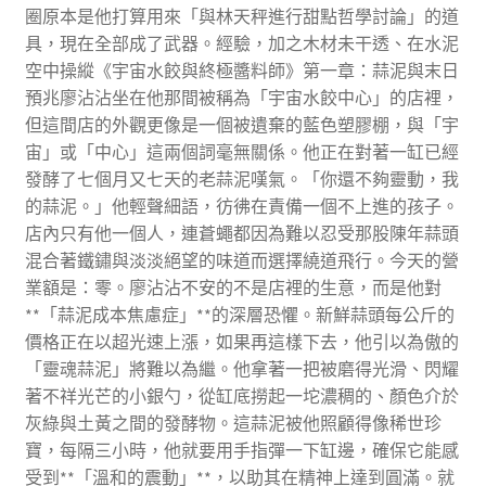
圈原本是他打算用來「與林天秤進行甜點哲學討論」的道
具，現在全部成了武器。經驗，加之木材未干透、在水泥
空中操縱《宇宙水餃與終極醬料師》第一章：蒜泥與末日
預兆廖沾沾坐在他那間被稱為「宇宙水餃中心」的店裡，
但這間店的外觀更像是一個被遺棄的藍色塑膠棚，與「宇
宙」或「中心」這兩個詞毫無關係。他正在對著一缸已經
發酵了七個月又七天的老蒜泥嘆氣。「你還不夠靈動，我
的蒜泥。」他輕聲細語，彷彿在責備一個不上進的孩子。
店內只有他一個人，連蒼蠅都因為難以忍受那股陳年蒜頭
混合著鐵鏽與淡淡絕望的味道而選擇繞道飛行。今天的營
業額是：零。廖沾沾不安的不是店裡的生意，而是他對
**「蒜泥成本焦慮症」**的深層恐懼。新鮮蒜頭每公斤的
價格正在以超光速上漲，如果再這樣下去，他引以為傲的
「靈魂蒜泥」將難以為繼。他拿著一把被磨得光滑、閃耀
著不祥光芒的小銀勺，從缸底撈起一坨濃稠的、顏色介於
灰綠與土黃之間的發酵物。這蒜泥被他照顧得像稀世珍
寶，每隔三小時，他就要用手指彈一下缸邊，確保它能感
受到**「溫和的震動」**，以助其在精神上達到圓滿。就