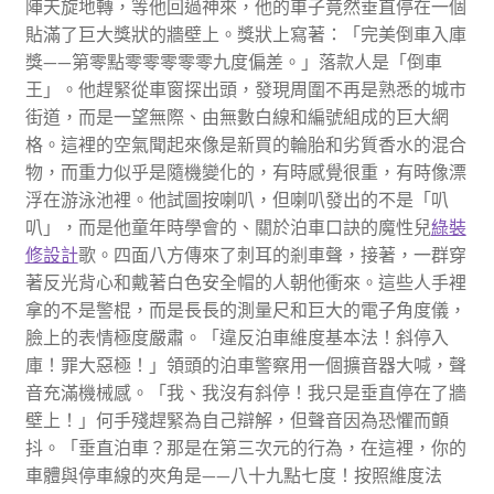
陣天旋地轉，等他回過神來，他的車子竟然垂直停在一個
貼滿了巨大獎狀的牆壁上。獎狀上寫著：「完美倒車入庫
獎——第零點零零零零零九度偏差。」落款人是「倒車
王」。他趕緊從車窗探出頭，發現周圍不再是熟悉的城市
街道，而是一望無際、由無數白線和編號組成的巨大網
格。這裡的空氣聞起來像是新買的輪胎和劣質香水的混合
物，而重力似乎是隨機變化的，有時感覺很重，有時像漂
浮在游泳池裡。他試圖按喇叭，但喇叭發出的不是「叭
叭」，而是他童年時學會的、關於泊車口訣的魔性兒
綠裝
修設計
歌。四面八方傳來了刺耳的剎車聲，接著，一群穿
著反光背心和戴著白色安全帽的人朝他衝來。這些人手裡
拿的不是警棍，而是長長的測量尺和巨大的電子角度儀，
臉上的表情極度嚴肅。「違反泊車維度基本法！斜停入
庫！罪大惡極！」領頭的泊車警察用一個擴音器大喊，聲
音充滿機械感。「我、我沒有斜停！我只是垂直停在了牆
壁上！」何手殘趕緊為自己辯解，但聲音因為恐懼而顫
抖。「垂直泊車？那是在第三次元的行為，在這裡，你的
車體與停車線的夾角是——八十九點七度！按照維度法