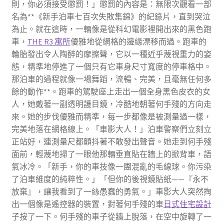
則，你必須接受懲罰！」懲罰的內容是：無限次觀看一部
名為**《新手泊車七百次失敗集錦》的紀錄片，直到哭泣
為止。就在這時，一輛像是從科幻電影裡開出來的黑色跑
車，
THE R3 寓所
優雅地從網格的邊緣漂移而過。跑車的
輪胎發出令人陶醉的摩擦聲，它以一種近乎蔑視重力的姿
態，精準地停進了一個只有它車身尺寸寬度的停車格中。
那泊車的過程就像一場舞蹈，流暢、完美，且毫無任何多
餘的動作**。跑車的駕駛座上走出一個全身黑色皮衣的女
人，她戴著一副透明護目鏡，冷酷地朝著何手殘的方向走
來。她的步伐優雅而精準，每一步都像是被測量過一樣，
完美地落在網格線上。「車影大人！」泊車警察們立刻立
正站好，連測量尺都顫抖著不敢發出聲音。她走到何手殘
面前，輕蔑地掃了一眼他那輛垂直貼在牆上的掀背車，語
氣冰冷。「新手，你的車技像一團混亂的毛線球。你污染
了泊車維度的純粹性。」「但你的後視鏡貼紙——『永不
放棄』，讓我看到了一絲愚蠢的勇氣。」車影大人突然掏
出一個像是遙控器的裝置，對著何手殘的車
日式住宅設計
子按了一下。何手殘的車子從牆上脫落，在空中旋轉了一