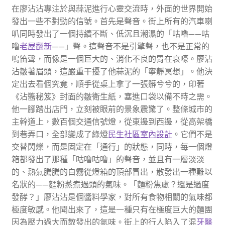
在廖沾沾專注於與蒜泥進行心靈交流時，外面的世界開始
發出一些不對勁的信號。首先是聲音。街上所有的汽車喇
叭同時發出了一個持續不斷、低沉且潮濕的「咕嚕——咕
嚕
老屋翻新
——」聲。這聲音不是引擎聲，也不是正常的
鳴笛聲，而像是一個巨大的、消化不良的胃在哀嚎。廖沾
沾皺著眉頭，這嚴重干擾了他蒜泥的「寧靜冥想」。他決
定出去看個究竟，順手從桌上拿了一張髒兮兮的，印著
《沾醬秘笈》封面的皺衛生紙，塞進口袋以備不時之需。
他一腳踏出店門，立刻被眼前的景象震驚了。整條城市的
主幹道上，數百個交通信號燈，從東邊到西邊，從高架橋
到巷弄口，全部變成了綠燈
民生社區室內設計
。它們不是
交替閃爍，而是固定在「通行」的狀態，同時，每一個燈
箱都發出了那種「咕嚕咕嚕」的聲音，並且有一層淡淡
的、熱氣騰騰的白霧從燈箱的頂部冒出，散發出一種難以
名狀的——麵粉蒸煮過頭的氣味。「麵粉焦慮？還是過度
發酵？」廖沾沾是個醬料學家，對所有食物相關的氣味都
極度敏感。他聞出來了，這是一種只有在極度巨大的麵團
因為壓力過大而散發出的氣味。街上的行人陷入了混
牙醫