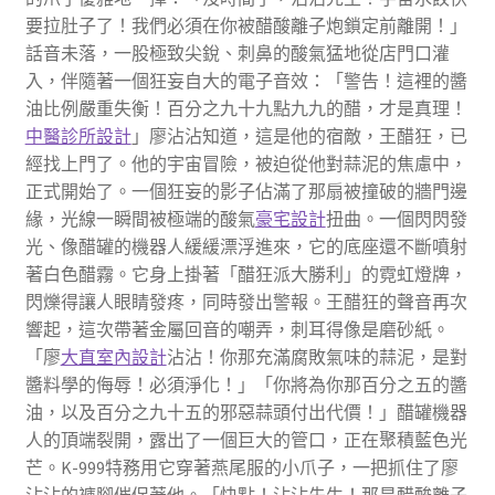
要拉肚子了！我們必須在你被醋酸離子炮鎖定前離開！」
話音未落，一股極致尖銳、刺鼻的酸氣猛地從店門口灌
入，伴隨著一個狂妄自大的電子音效：「警告！這裡的醬
油比例嚴重失衡！百分之九十九點九九的醋，才是真理！
中醫診所設計
」廖沾沾知道，這是他的宿敵，王醋狂，已
經找上門了。他的宇宙冒險，被迫從他對蒜泥的焦慮中，
正式開始了。一個狂妄的影子佔滿了那扇被撞破的牆門邊
緣，光線一瞬間被極端的酸氣
豪宅設計
扭曲。一個閃閃發
光、像醋罐的機器人緩緩漂浮進來，它的底座還不斷噴射
著白色醋霧。它身上掛著「醋狂派大勝利」的霓虹燈牌，
閃爍得讓人眼睛發疼，同時發出警報。王醋狂的聲音再次
響起，這次帶著金屬回音的嘲弄，刺耳得像是磨砂紙。
「廖
大直室內設計
沾沾！你那充滿腐敗氣味的蒜泥，是對
醬料學的侮辱！必須淨化！」「你將為你那百分之五的醬
油，以及百分之九十五的邪惡蒜頭付出代價！」醋罐機器
人的頂端裂開，露出了一個巨大的管口，正在聚積藍色光
芒。K-999特務用它穿著燕尾服的小爪子，一把抓住了廖
沾沾的褲腳催促著他。「快點！沾沾先生！那是醋酸離子