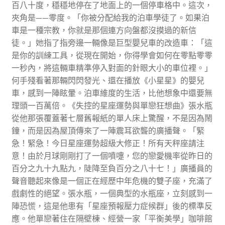
百八十度，穩穩地停在了地面上的一個停車格中。這次，
夾角是——零度。「你被分配給我的泊車學徒了。如果泊
車是一種宗教，你就是那個連方向盤都沒摸過的新信
徒。」她指了指旁邊一輛像是巨型嬰兒車的改造車：「這
是你的訓練工具，從現在開始，你得學會如何在零點零零
一秒內，將這輛車精準停入對面的針眼大小的車位裡。」
何手殘看著那輛閃閃發光、還在播放《小星星》的嬰兒
車，感到一陣眩暈。泊車維度的生活，比他想象中還要無
理頭一百萬倍。《失控的星座運勢與單戀狂想曲》張水瓶
從他那張覆蓋著七層舊報紙的單人床上驚醒，不是因為鬧
鐘，而是因為屋頂傳來了一陣震耳欲聾的廣播聲。「緊
急！緊急！今日星座運勢超級大修正！所有天秤座請注
意！由於月球剛剛打了一個噴嚏，您的戀愛機率從昨日的
百分之九十九點九，陡降至負百分之八十七！」廣播員的
聲音聽起來像是一個正在經歷中年危機的雙子座，充滿了
戲劇性的絕望。張水瓶，一個典型的水瓶座，立刻感到一
陣恐慌，這是他患有「星座預報壓力症候群」後的標準反
應。他單戀著住在隔壁棟、經營一家「平衡美學」咖啡館