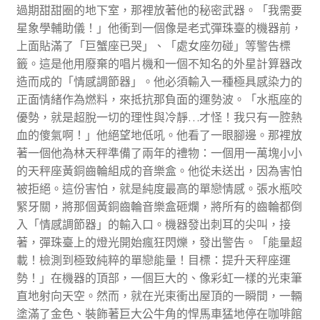
過期甜甜圈的地下室，那裡放著他的秘密武器。「我需要
星象學輔助儀！」他衝到一個像是老式彈珠臺的機器前，
上面貼滿了「巨蟹座已哭」、「處女座勿碰」等警告標
籤。這是他用廢棄的唱片機和一個不知名的外星計算器改
造而成的「情感調節器」。他必須輸入一種極具感染力的
正面情緒作為燃料，來抵抗那負面的運勢波。「水瓶座的
優勢，就是超脫一切的理性與冷靜…才怪！我只有一腔熱
血的傻氣啊！」他絕望地低吼。他看了一眼腳邊。那裡放
著一個他為林天秤準備了兩年的禮物：一個用一萬塊小小
的天秤座黃銅齒輪組成的音樂盒。他從未送出，因為害怕
被拒絕。這份害怕，就是純度最高的單戀情感。張水瓶咬
緊牙關，將那個黃銅齒輪音樂盒砸爛，將所有的齒輪都倒
入「情感調節器」的輸入口。機器發出刺耳的尖叫，接
著，彈珠臺上的燈光開始瘋狂閃爍，發出警告。「能量超
載！檢測到極致純粹的單戀能量！目標：提升天秤座運
勢！」在機器的頂部，一個巨大的、像彩虹一樣的光束筆
直地射向天空。然而，就在光束衝出屋頂的一瞬間，一輛
塗滿了金色、裝飾著巨大公牛角的悍馬車猛地停在咖啡館