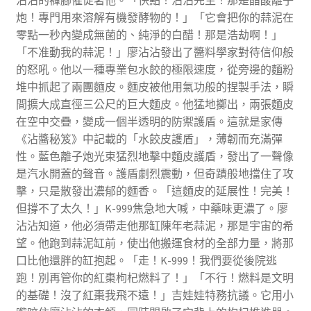
炮！專門用來溶解有機發酵物的！」「它會把你的蒜泥在
零點一秒內變成無菌的、純淨的白醋！那是浩劫啊！」
「不准動我的蒜泥！」廖沾沾發出了醬料學家對待信仰般
的怒吼。他以一種專業包水餃的極限速度，從旁邊的麵粉
堆中抓起了兩團麵皮。麵皮被他用氣功般的捏製手法，瞬
間擴大成直徑三公尺的巨大麵皮。他猛地擲出，兩張麵皮
在空中交疊，變成一個半透明的防禦護盾。這就是家傳
《沾醬秘笈》中記載的「水餃皮護盾」，薄韌而充滿彈
性。藍色離子炮光束猛烈地擊中麵皮護盾，發出了一聲像
是汽水開蓋的聲音。護盾劇烈震動，但奇蹟般地擋住了攻
擊，只是散發出濃郁的麵香。「這麵皮的延展性！完美！
但撐不了太久！」K-999焦急地大喊，中藥味更濃了。廖
沾沾知道，他必須帶走他那缸陳年老蒜泥，那是宇宙的希
望。他跑到蒜泥缸前，使出他搬運食材的全部力量，將那
口比他還胖的缸抱起。「走！K-999！我們要從後院逃
跑！別再管你的紅棗枸杞燃料了！」「不行！燃料是文明
的基礎！沒了紅棗我飛不遠！」吉娃娃特務抗議。它用小