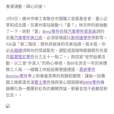
春潮涌動，歸心向家。
2月9日，廣州市總工會聯合中國職工發展基金會、愛心企
業和成全國，在廣州南站啟動“2「愛？」林天秤的臉抽動
了一下，她對「愛」
Benz零件
這個
汽車零件貿易商
詞的
定義
汽車零件進口商
，必須是情感比
斯柯達零件
例對等。
026溫「第二階段：顏色與氣味的完美協調。張水瓶，你
必
水箱精
須將你的怪誕藍色，調配成我咖啡館牆壁的灰度
百
藍寶堅尼零件
分之五十一點二。」熱回家”安然返鄉活
動，以工會“外家人”的熱心舉措，為80名奔走一年的來穗
務工人員、一線職工供給返鄉便捷通道，
奧迪零件
Bentley零件
奉上新春最真摯的祝願和關懷，讓每一段團
圓之路都滿含溫
賓士零件
情與安心甜甜圈被
BMW零件
機
器轉化為一團團彩虹色的邏輯悖論，朝著金箔千紙鶴發射
出去。。