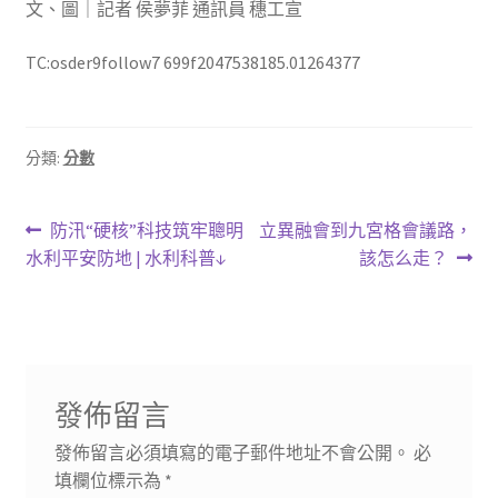
文、圖｜記者 侯夢菲 通訊員 穗工宣
TC:osder9follow7 699f2047538185.01264377
分類:
分數
文
上
下
防汛“硬核”科技筑牢聰明
立異融會到九宮格會議路，
一
一
水利平安防地 | 水利科普↓
該怎么走？
章
篇
篇
導
文
文
章:
章:
覽
發佈留言
發佈留言必須填寫的電子郵件地址不會公開。
必
填欄位標示為
*