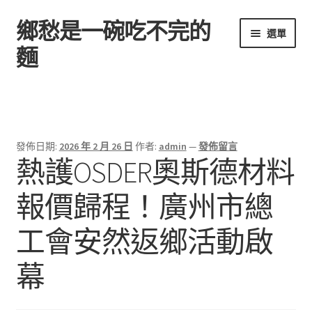
鄉愁是一碗吃不完的
跳
跳
選單
至
至
麵
導
主
覽
要
首頁
列
內
容
發佈日期:
2026 年 2 月 26 日
作者:
admin
—
發佈留言
熱護OSDER奧斯德材料
報價歸程！廣州市總
工會安然返鄉活動啟
幕