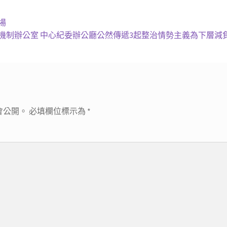
場
機制辦公室 中心紀委辦公廳公然傳遞3起整治情勢主義為下層減
會公開。
必填欄位標示為
*