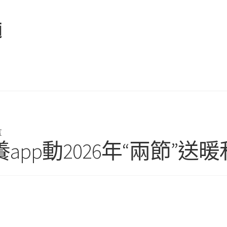
麵
言
pp動2026年“兩節”送