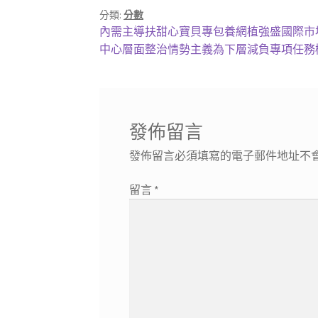
分類:
分數
文
上
內需主導扶甜心寶貝專包養網植強盛國際市
一
下
中心層面整治情勢主義為下層減負專項任務
章
篇
一
導
文
篇
章:
文
覽
章:
發佈留言
發佈留言必須填寫的電子郵件地址不
留言
*