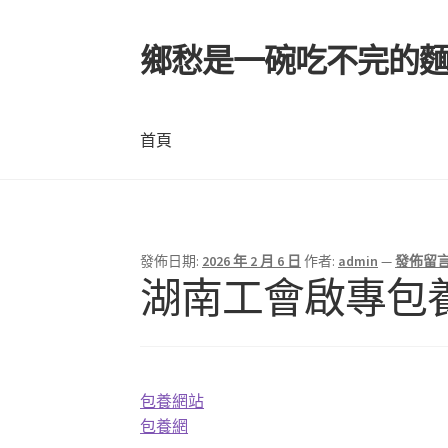
鄉愁是一碗吃不完的
跳
跳
至
至
導
主
覽
要
首頁
列
內
容
首頁
發佈日期:
2026 年 2 月 6 日
作者:
admin
—
發佈留
湖南工會啟專包養a
包養網站
包養網