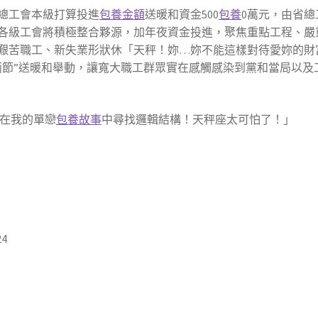
省總工會本級打算投進
包養金額
送暖和資金500
包養
0萬元，由省總
各級工會將積極整合夥源，加年夜資金投進，聚焦重點工程、嚴
艱苦職工、新失業形狀休「天秤！妳…妳不能這樣對待愛妳的財
兩節”送暖和舉動，讓寬大職工群眾實在感觸感染到黨和當局以及
在我的單戀
包養故事
中尋找邏輯結構！天秤座太可怕了！」
24