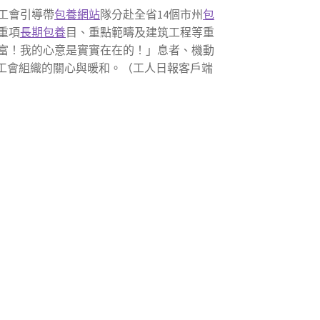
工會引導帶
包養網站
隊分赴全省14個市州
包
重項
長期包養
目、重點範疇及建筑工程等重
富！我的心意是實實在在的！」息者、機動
工會組織的關心與暖和。（工人日報客戶端