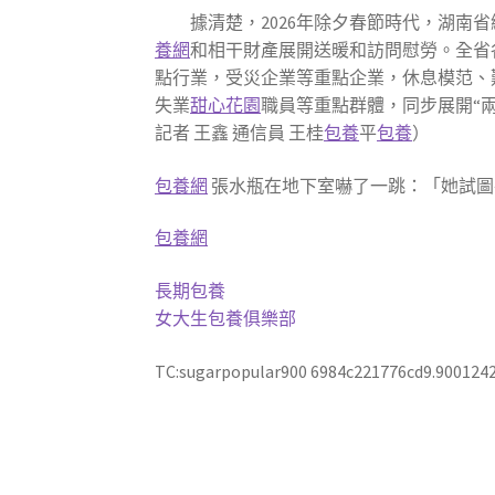
據清楚，2026年除夕春節時代，湖南
養網
和相干財產展開送暖和訪問慰勞。全省
點行業，受災企業等重點企業，休息模范、
失業
甜心花園
職員等重點群體，同步展開“
記者 王鑫 通信員 王桂
包養
平
包養
）
包養網
張水瓶在地下室嚇了一跳：「她試圖
包養網
長期包養
女大生包養俱樂部
TC:sugarpopular900 6984c221776cd9.900124