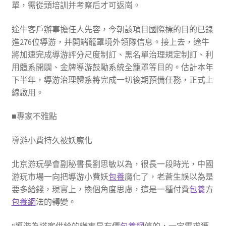
單，需從頭培訓并考察后才可返崗。
途牛客戶辦事擔任人先容，今朝該項目國際標的目的已錄
進276位導游，并開端籠罩境外領隊信息。接上去，途牛
將加速完成導游評分尺度制訂、黑名單治理規定制訂、利
用體系開闢、金牌導游鼓勵系統全籠罩等目的。估計本年
下半年，導游治理體系將完成一切後期預備任務，正式上
線啟用。
■專家不雅點
導游小費持久被妖魔化
北京游玩學會副秘書長劉思敏以為，很長一段時光，中國
游玩市場一向把導游小費妖
包養
魔化了，老蒼生誤以為是
要多給錢，現實上，換個角度思慮，這是一種付費
包養
方
包養網
法的轉變。