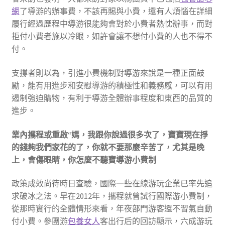
網
了導游的辦事費，不該再賜與小費，還有人煩惱在詳細
履行經過歷程中導游很能夠會對於小費者熱忱辦事，而對
拒付小費者施以冷眼，如許會讓不想付小費的人也不得不
付。
支撐者則以為，引進小費機制對導游來說是一種正面鼓
勵，能有用進步和安慰導游的積極性和義務感，可以有用
遏制強迫購物，有利于導游全體辦事程度和東西的品質的
進步。
業內攜程或重啟“媽，我跟你說過很多次了，寶寶現在掙
的錢夠我們家花的了，你就不要那麼辛苦了，尤其是晚
上，會傷眼睛，你怎麼不聽寶導游小費制
政策成效尚待時日查驗，國際一些在線游玩企業已率先追
求破冰之法。早在2012年，攜程就曾試行國際游小費制，
從那時實行的全體情形來看，年夜部門游客還不習氣自動
付小費。參團游
包養女人
客出行后的回訪顯示，六成游玩