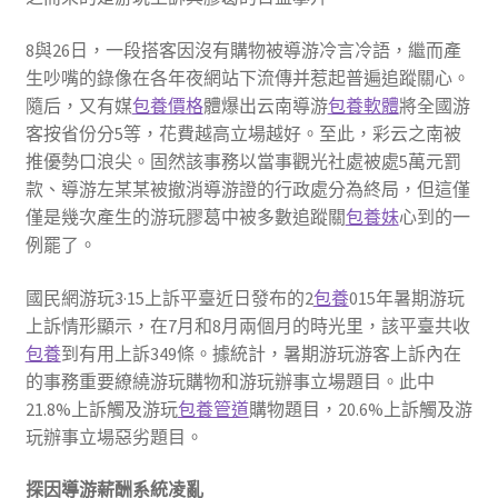
8與26日，一段搭客因沒有購物被導游冷言冷語，繼而產
生吵嘴的錄像在各年夜網站下流傳并惹起普遍追蹤關心。
隨后，又有媒
包養價格
體爆出云南導游
包養軟體
將全國游
客按省份分5等，花費越高立場越好。至此，彩云之南被
推優勢口浪尖。固然該事務以當事觀光社處被處5萬元罰
款、導游左某某被撤消導游證的行政處分為終局，但這僅
僅是幾次產生的游玩膠葛中被多數追蹤關
包養妹
心到的一
例罷了。
國民網游玩3·15上訴平臺近日發布的2
包養
015年暑期游玩
上訴情形顯示，在7月和8月兩個月的時光里，該平臺共收
包養
到有用上訴349條。據統計，暑期游玩游客上訴內在
的事務重要繚繞游玩購物和游玩辦事立場題目。此中
21.8%上訴觸及游玩
包養管道
購物題目，20.6%上訴觸及游
玩辦事立場惡劣題目。
探因導游薪酬系統凌亂