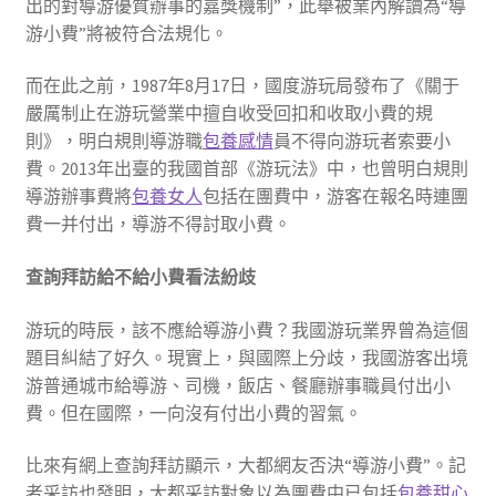
出的對導游優質辦事的嘉獎機制”，此舉被業內解讀為“導
游小費”將被符合法規化。
而在此之前，1987年8月17日，國度游玩局發布了《關于
嚴厲制止在游玩營業中擅自收受回扣和收取小費的規
則》，明白規則導游職
包養感情
員不得向游玩者索要小
費。2013年出臺的我國首部《游玩法》中，也曾明白規則
導游辦事費將
包養女人
包括在團費中，游客在報名時連團
費一并付出，導游不得討取小費。
查詢拜訪給不給小費看法紛歧
游玩的時辰，該不應給導游小費？我國游玩業界曾為這個
題目糾結了好久。現實上，與國際上分歧，我國游客出境
游普通城市給導游、司機，飯店、餐廳辦事職員付出小
費。但在國際，一向沒有付出小費的習氣。
比來有網上查詢拜訪顯示，大都網友否決“導游小費”。記
者采訪也發明，大都采訪對象以為團費中已包括
包養甜心