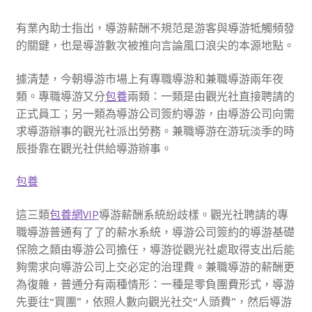
有業內助士指出，導游薪酬不規范是游客與導游牴觸頻發
的關鍵，也是導游數次被推向言論風口浪尖的本源地點。
據清楚，今朝導游市場上有專職導游和兼職導游兩年夜
類。專職導游又分
包養
兩類：一類是由觀光社直接聘請的
正式員工；另一類為導游公司簽約導游，由導游公司向需
求導游辦事的觀光社派出勞務。兼職導游在游玩淡季的時
辰掛靠在觀光社供給導游辦事。
包養
這三類
包養網VIP
導游薪酬系統紛歧樣。觀光社聘請的專
職導游普通有了了的薪水系統，導游公司簽約的導游基礎
保險之類由導游公司擔任，導游從觀光社處取得支出后能
夠需求向導游公司上交必定的治理費。兼職導游的薪酬更
為復雜，普通分有兩種情形：一種是零負團費形式，導游
先要往“買團”，依照人數向觀光社交“人頭費”，然后導游