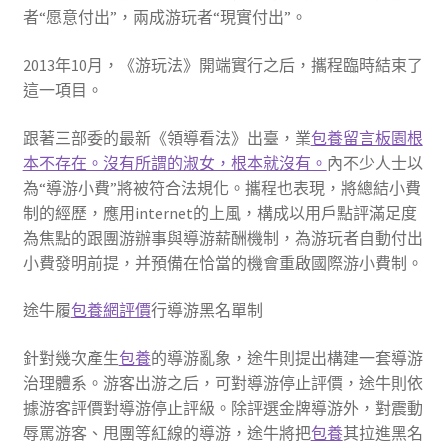
者“愿意付出”，兩成游玩者“現實付出”。
2013年10月，《游玩法》開端實行之后，攜程臨時結束了
這一項目。
跟著三部委的最新《領導看法》出臺，業
包養留言板園根
本不存在。沒有所謂的淑女，根本就沒有。
內不少人士以
為“導游小費”將被符合法規化。攜程也表現，將總結小費
制的經歷，應用internet的上風，構成以用戶點評滿足度
為焦點的跟團游辦事與導游薪酬機制，為游玩者自動付出
小費發明前提，并預備在恰當的機會重啟國際游小費制。
途牛履
包養網評價
行導游黑名單制
針對幾次產生
包養
的導游亂象，途牛則提出構建一套導游
治理體系。游客出游之后，可對導游停止評價，途牛則依
據游客評價對導游停止評級。除評選金牌導游外，對震動
辱罵游客、甩團等紅線的導游，途牛將把
包養
其拉進黑名