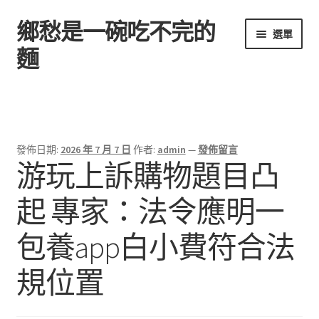
鄉愁是一碗吃不完的
跳
跳
選單
至
至
麵
導
主
覽
要
首頁
列
內
容
發佈日期:
2026 年 7 月 7 日
作者:
admin
—
發佈留言
游玩上訴購物題目凸
起 專家：法令應明一
包養app白小費符合法
規位置