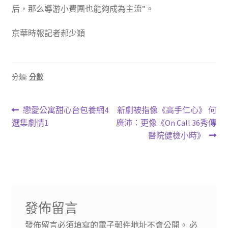
后，那么導游小費團也能夠成為主流”。
京華時報記者郝少穎
分類:
分數
文
上
下
戀愛公寓甜心台包養網4
新劇被指像《高手仁心》 何
一
一
選集劇情1
廣沛：更像《On Call 36秀傳
章
篇
篇
醫院健檢小時》
導
文
文
章:
章:
覽
發佈留言
發佈留言必須填寫的電子郵件地址不會公開。
必