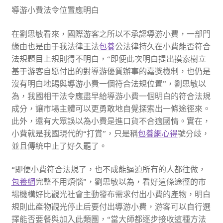
導游小費法令位置應明白
在劉思敏看來，國際游客之所以不承認導游小費，一部門
緣由也是由于我法律王法
包養
公法律持久在小費能否符合
法規題目上規則得不明白，“即便此次明白提出摸索樹立
基于游客自愿付出的對導游優質辦事的嘉獎機制，也仍是
沒有明白地賜與導游小費一個符合法規位置”，劉思敏以
為，我國相干法令應盡早給導游小費一個明白的符合法規
成分，讓市場主體可以更勇敢地自覺探索出一條途徑來。
此外，還有大眾誤以為小費是進口貨不合適國情。實在，
小費就是我國現代的“打賞”，只是稱
包養網心得
號分歧，
並且傳統中止了好久罷了。
“即便小費符合法規了，也不成能逼迫所有的人都往做，
包養網
完整不用煩惱”，劉思敏以為，看好這條途徑的市
場機構好比觀光社會主動發布需求付出小費的產物，明白
規則此產物觀光停止后要付出導游小費，游客可以自行選
擇能否要餐與加入此類團，“當大師都逐步接收這種方法