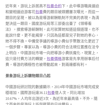
近年來，游玩上訴居高不
包養合約
下，此中導游職員逼迫
和變相逼迫游客花
包養
費的題目被媒體屢次曝光，而這一
題目的呈現，被以為是導游薪酬軌制不完美的表現。為清
楚決這一題目，國度游玩局等三部委出臺了《領導看
法》，摸索導游薪酬制，此可就算她知道這個道理，也不
能說什麼，更不能揭穿，只因為這都是兒子對她的孝心，
她不得不換。中備受爭議的導游小費似乎聚散法化更近了
一個步驟。專家以為，導游小費的符合法規位置應在法令
上明白，中國游玩市場一向把導游小費妖魔化，現實上，
這只是付費方法的轉變，
包養價格
游客是先享用辦事后付
費，導游的積極性也被帶動起來，對兩邊都有利。
景象游玩上訴購物題目凸起
中國游玩研討院的數據顯示，2014年中國游玩市場完成安
穩增加，國際游玩達36.11
包養
億人次，同比增加
10.67%，人均年出游近3次，為近年來最高值。不外，隨
之而來的是游玩上訴與膠葛的日益攀升。