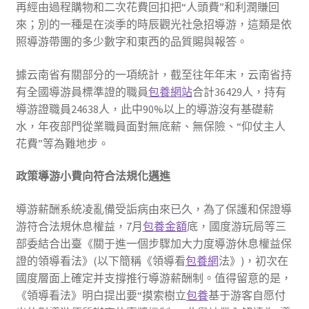
再經由過程購物和二次花費回扣把“人頭費”和利潤賺回
來；別的一種是在淡季的時辰觀光社急招導游，這類是依
照導游帶團的多少數字和東西的品質賜與報答。
據云南省有關部分的一項統計，截至往年年末，云南省持
有全國導游員標準證的職員
包養網站
合計36429人，持有
導游證職員24638人，此中90%以上的導游沒有基礎薪
水，年夜部門從業職員面對無底薪、無保險、“仰仗主人
花費”等為難地步。
政策導游小費向符合法規化邁進
導游薪酬系統凌亂備受詬病由來已久，為了保護和保證導
游符合法規休息權益，7月
包養金額
底，國度游玩局等三
部委結合出臺《關于進一個步驟加大力度導游休息權益保
證的領導看法》(以下簡稱《領導看
包養網
法》)，初次在
國度層面上確定并支撐推行導游薪酬制。值得留意的是，
《領導看法》明白提出要“摸索樹立
包養
基于游客自愿付