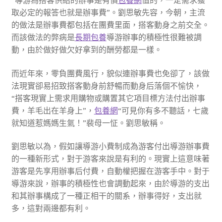
“導游為搭客供給的辦事是有價
包養網
值的，一定需求獲
取必定的報答也就是辦事費”。劉思敏先容，今朝，主流
的做法是辦事費都包括在團費里面，搭客動身之前交全。
而該做法的弊病是
長期包養
導游辦事的積極性很難被調
動，由於做好做欠好拿到的酬勞都是一樣。
而近年來，零負團費風行，貌似連辦事費也免卻了，該做
法現實卻易招致搭客動身前舒暢而動身后落個不愉快，
“搭客現實上需求用購物或購置其它項目標方法付出辦事
費，羊毛出在羊身上”，
包養網
“可見你有多不聽話，七歲
就知道惹媽媽生氣！”裴母一怔。劉思敏稱。
劉思敏以為，假如讓導游小費制成為游客付出導游辦事費
的一種新形式，對于游客來說是有利的。現實上這意味著
游客是先享用辦事后付費，自動權把握在游客手中。對于
導游來說，辦事的積極性也會調動起來，由於導游的支出
和其辦事構成了一種正相干的關系，辦事得好，支出就
多，這對兩邊都有利。