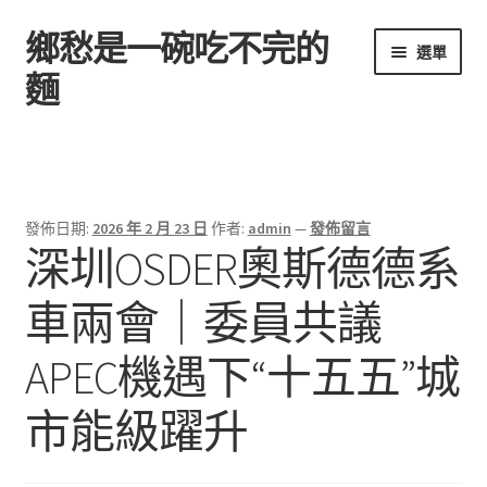
鄉愁是一碗吃不完的
跳
跳
選單
至
至
麵
導
主
覽
要
首頁
列
內
容
發佈日期:
2026 年 2 月 23 日
作者:
admin
—
發佈留言
深圳OSDER奧斯德德系
車兩會｜委員共議
APEC機遇下“十五五”城
市能級躍升