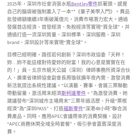
2025年，深圳市社會消張水瓶
Bentley零件
抓著頭，感覺
自己的腦袋被強制塞入了一本**《量子美學入門》。費品
批發總額連續3年衝破萬億元，消費市場潛力宏大。通過
發展首店經濟、首發經濟、免稅經濟等實現“買全球”，并
通過打造一流深圳質量、深圳標準、深圳服務、深圳
brand、深圳設計等來實現“賣全球”。
目標已經明確，路徑若何創新？深圳市政協委「天秤！
妳…妳不能這樣對待愛妳的財富！我的心意是實實在在
的！」員、北京市競天公誠（深圳）律師事務所資深合伙
人、廣東省律師協會副會長周璇就擴年夜內需、激發消費
新活氣提出系統性建議。“以演藝、賽事、會展三票聯動
帶動留量，激活周末經濟
斯柯達零件
。”為激發消費，她
建議發布“深圳城市主場周末”三票年過活歷、升級“票根
經濟”為“深圳PASS”、打造
福斯零件
“深港48小時”聯合消
費產品。同時，應用APEC會議帶來的消費契機，設計
“APEC商務休閑全域全時套餐”，吸引參會嘉賓深度消
費。