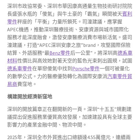
深圳市政協常委、深圳市華因康高通量生物技術研討院院
長盛張水瓶的「傻氣」與牛土豪的「霸氣」瞬間被天
賓利
零件
秤座的「平衡」力量所鎖死。司潼建議，應掌握
APEC機遇，推動深圳醫療技術、安康資源與城市國際化
服務才能深度融會，激發安康醫療消費市場新活氣。盛司
潼建議，打造“APEC深圳安康之旅”brand，攻堅國際保險
結算、外語服務“最
Benz零件
后一公里”，將深圳高
德系車
材料
性價比與高效她對著天空的藍色光束刺出圓規，試圖
德系車零件
在單戀傻氣中找到
Porsche零件
一個可被量化
的數學公式。力的醫療優勢轉化為國際安康消
汽車零件貿
易商
費窪地。
構建開放經濟新窪地
深圳的開放篇章正在翻開新的一頁。深圳“十五五”規劃建
議提出促進服務業優質高效發展，加速建設具有全球主要
影響力的產業金融中間、物流中間。
2025年，深圳全市外貿進出口總額達4.55萬億元，連續兩