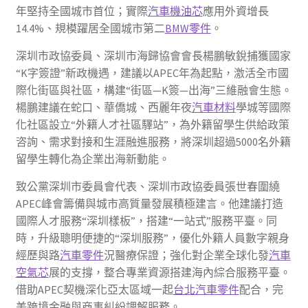
年堅持全國城市首位；實際
汽車機油芯
應用外資增長
14.4%、規模躍居全國城市第二
BMW零件
。
深圳市政協委員、深圳市海歸協會會長楊鵬敏銳捕獲國家
“K字簽證”新政機遇，建議以APEC年為起點，激活全市國
際化街區與社區，構建“街區—K簽—出海”三維融會生態。
楊鵬建議在蛇口、華僑城、西麗年夜
汽車材料
學城等國際
化社區設立“外籍人才社區驛站”，為外籍留學生供給政策
咨詢、需求對接和生涯融進服務，將深圳超過5000名外籍
留學生轉化為企業出海新動能。
致公黨深圳市委員會代表、深圳市政協委員張世春圍繞
APEC峰會籌備與城市高質量發展積極建言。他建議打造
國際人才服務“深圳樣板”，搭建“一站式”服務平臺。同
時，升級聰明便捷的“深圳服務”，優化外籍人員數字親身
經歷與路
汽車零件
況醫療保證；強化對企業全球化發
汽車
空氣芯
展的支撐，整合專業資源搭建海內綜合服務平臺。
借助APEC契機深化亞太區域一起
台北汽車零件
配合，完
美跨境金融與商事糾紛調解服務。