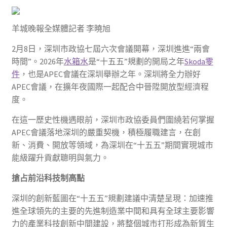
羊城晚報全媒體記者 李曉旭
2月8日，深圳市政協七屆六次會議開幕，深圳進進“兩會
時間”。2026年
水箱水
是“十五五”規劃的開局之年
Skoda零
件
，也是APEC會議在深圳舉辦之年。深圳將全力辦好
APEC會議，在擴年夜國際一起配合中晉陞開放型經濟程
度。
在這一歷史性機遇眼前，深圳市政協委員們圍繞若何掌握
APEC會議落地深圳的嚴重契機，積極履職建言，在創
新、消費、開放等領域，為深圳在“十五五”期間實現城市
能級躍升貢獻聰明與氣力。
搶占前沿科技制高點
深圳的創新藍圖在“十五五”規劃建議中清楚呈現：加速推
進全球領先的主要的先進制造業中間和具有全球主要影響
力的產業科技創新中間建設，將整個城市打形成為新質生