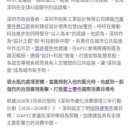
APEC會議這一國際窗口，組建“AI推理算力任務組”，晉陞
深圳在全球AI版圖中的話語權。
深圳市政協委員、深圳市柏斯工業設計無限公司總裁
汽車
零件進口商
商劍鋒從設計視角出發
VW零件
，呼吁在推動
科技進步的同時堅守“以人為本”的底線。他認為，深圳作
為“設計之都”與“科技創新中間”，有責任在城市公共設施
中作出示范。
奧迪零件
他建議，在APEC會場周邊街道及
路況樞紐，通過“設計+科技”融會，打造如智能憩息點、
多語言導視系統等具有人文關懷的公共設施，讓“深圳溫
度”成為城市新手刺。
張水瓶的處境更糟，當圓規刺入他的藍光時，他感到一股
強烈的自我審視衝擊。打造
賓士零件
國際消費目標地
根據2026年1月底印發的《深圳市優化消費環境三年行動
計劃（2026—2028年）》，深圳設定了明
保時捷零件
確目
標：以APEC會議在深圳舉辦為契機，加速建設具有全球
主要影響力的消費中間。