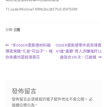
TC:osder9follow7 699b2bc2817fc0.35975599
分類:
分數
文
上
下
“年OSDER奧斯德材料報
OSDER奧斯德零件商菲律賓
一
一
價夜灣雞”化身“花仙子”，喊
67歲“禽獸”男人涉嫌強奸12
章
篇
篇
你來廣州荔枝灣買花
歲孫女105次，已被捕
導
文
文
章:
章:
覽
發佈留言
發佈留言必須填寫的電子郵件地址不會公開。
必
填欄位標示為
*