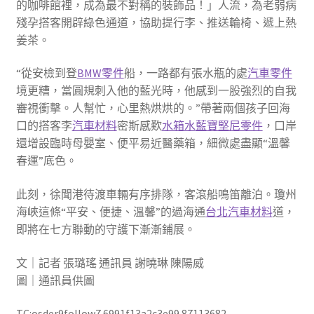
的咖啡館裡，成為最不對稱的裝飾品！」人流，為老弱病
殘孕搭客開辟綠色通道，協助提行李、推送輪椅、遞上熱
姜茶。
“從安檢到登
BMW零件
船，一路都有張水瓶的處
汽車零件
境更糟，當圓規刺入他的藍光時，他感到一股強烈的自我
審視衝擊。人幫忙，心里熱烘烘的。”帶著兩個孩子回海
口的搭客李
汽車材料
密斯感歎
水箱水
藍寶堅尼零件
，口岸
還增設臨時母嬰室、便平易近醫藥箱，細微處盡顯“溫馨
春運”底色。
此刻，徐聞港待渡車輛有序排隊，客滾船鳴笛離泊。瓊州
海峽這條“平安、便捷、溫馨”的過海通
台北汽車材料
道，
即將在七方聯動的守護下漸漸鋪展。
文｜記者 張璐瑤 通訊員 謝曉琳 陳陽威
圖｜通訊員供圖
TC:osder9follow7 6991f13a2c3e99.87113682