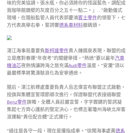
味的完美協調。張水瓶，你必須將你的怪誕藍色，調配成
我咖啡館牆壁的灰度百分之五十一點二。」…”啟動儀式
現場，在隨船監管人員代表郭慶鴻
賓士零件
的領誓下，七
方代表高舉右拳，誓詞響
德系車材料
徹碼頭。
湛江海事局重要負
斯柯達零件
責人鐘錫泉表現，聯盟的成
立是應對春運“年夜考”的關鍵舉措，“熱途”要以最年
汽車
機油芯
夜熱情讓跨海之旅充滿
Audi零件
溫度，“安瀾”須以
最嚴標準將驚濤駭浪化為安寧通途。
隨后，湛江航標處重要負責人岳志偉宣布聯盟正式啟動，
授旗與集體宣誓環節順次進行，保證聯盟代表接過聯盟
Benz零件
旗幟，全體人員莊嚴宣誓，字字鏗鏘的誓詞凝
集起七方齊心護航的堅定決心，也標志著瓊州海峽北岸客
滾運輸“責任配合體”正式運行。
“過往是各守一段，現在是攥指成拳。”徐聞海事處黃
德系