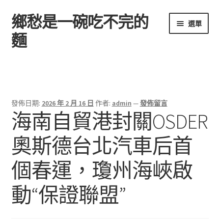
鄉愁是一碗吃不完的
跳
跳
選單
至
至
麵
導
主
覽
要
首頁
列
內
容
發佈日期:
2026 年 2 月 16 日
作者:
admin
—
發佈留言
海南自貿港封關OSDER
奧斯德台北汽車后首
個春運，瓊州海峽啟
動“保證聯盟”