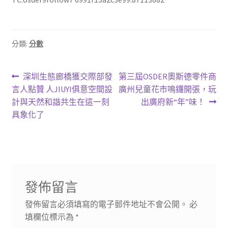
分類:
分數
文
上
下
深圳生態廊橋獲交際部發
第三屆OSDER奧斯德零件商
一
一
言人點贊 人JIUYI俱意空間設
廣州兒童花市鳴鑼開張，玩
章
篇
篇
計與天然和諧共生在這一刻
出廣府新“年”味！
導
文
文
具象化了
章:
章:
覽
發佈留言
發佈留言必須填寫的電子郵件地址不會公開。
必
填欄位標示為
*