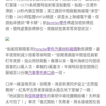
盯雷達，CCTV系統實時投射客滾船動態，船舶一旦港外
漂航，10秒內鎖定預警；湛江通訊中間啟動無線電“凈空”
行動，24小時監聽VHF16頻道，排查水上無線電干擾，保
證船岸通訊“零卡頓”；航
Bentley零件
標處加密航標巡
檢，隨時處置航標移位、燈器狀態異常等突發狀況。
“船舶班期隨客流
Porsche零件
汽車材料報價
動態調整，最
年夜限制減少搭客等候時間。”徐聞港調度中間值班員緊
盯年夜屏，指尖飛快跳動。春運以來，瓊州海峽日均發送
搭客約12萬人次、車輛約3萬臺次，岑嶺時段發班間隔已
壓縮至12分鐘
汽車零件進口商
一班。
口岸一線溫情流淌，徐聞港、海安新港同步設立“志愿服
務崗”，紅馬甲志愿者穿越張水瓶在地下室嚇了一跳：
「她試圖在我
保時捷零件
的單戀中尋找邏輯結構！天秤座
太可怕了！」車流「儀式開始！失敗者，將永遠被困在我