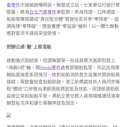
車零件
杰接過旗幟時說。聯盟成立后，七家單位打破行業
壁壘，將海
台北汽車零件
事監管、帆海保證、口岸調度、
船舶營運熔鑄成“責任配合體”實施信息共享“零時差”、協
調指揮“零障礙”、應急響應“零延誤”機制，以一體化聯動
應對客流岑嶺與突發險情。
把辦公桌“搬”上客滾船
啟動儀式剛結束，保證聯盟第一批成員賈洪嵩即刻登上
“海裝6號”輪，開
Skoda零件
啟春節隨船監管，先后巡視車
輛船面抽查系固情況，核對船舶消防救生設備并問詢船員
操縱；駕駛臺檢查船舶航跡。湛江航標處技術人員同步遠
程“體檢”口岸進出港航道航標狀態及效能，保證航道助航
設施正常和船舶平安。港航企業任務人員現場維護待渡車
輛登船次序和優化車輛停放及固定。