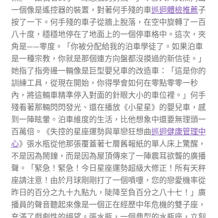
一個像是遙控器的裝置，對著何手殘的車
巡迴體檢推薦
子
按了一下。何手殘的車子從牆上脫落，在空中旋轉了一百
八十度，穩穩地停在了地面上的一個停車格中。這次，夾
角是——零度。「你被分配給我的泊車學徒了。如果泊車
是一種宗教，你就是那個連方向盤都沒摸過的新信徒。」
她指了指旁邊一輛像是巨型嬰兒車的改造車：「這是你的
訓練工具，從現在開始，你得學會如何在零點零零一秒
內，將這輛車精準停入對面的針眼大小的車位裡。」何手
殘看著那輛閃閃發光、還在播放《小星星》的嬰兒車，感
到一陣眩暈。泊車維度的生活，比他想象中還要無理頭一
百萬倍。《失控的星座運勢與單戀狂想曲
巡迴健康管理中
心
》張水瓶從他那張覆蓋著七層舊報紙的單人床上驚醒，
不是因為鬧鐘，而是因為屋頂傳來了一陣震耳欲聾的廣播
聲。「緊急！緊急！今日星座運勢超級大修正！所有天秤
座請注意！由於月球剛剛打了一個噴嚏，您的戀愛機率從
昨日的百分之九十九點九，陡降至負百分之八十七！」廣
播員的聲音聽起來像是一個正在經歷中年危機的雙子座，
充滿了戲劇性的絕望。張水瓶，一個典型的水瓶座，立刻