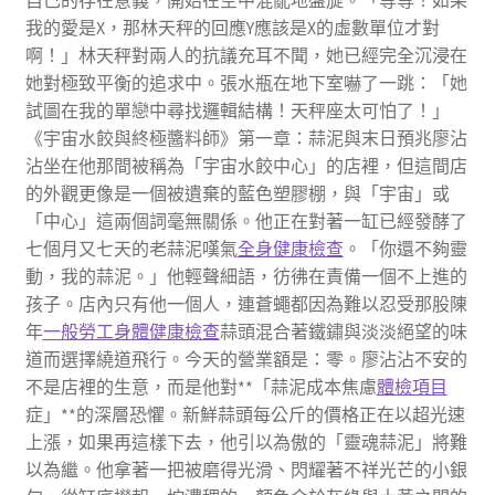
自己的存在意義，開始在空中混亂地盤旋。「等等！如果
我的愛是X，那林天秤的回應Y應該是X的虛數單位才對
啊！」林天秤對兩人的抗議充耳不聞，她已經完全沉浸在
她對極致平衡的追求中。張水瓶在地下室嚇了一跳：「她
試圖在我的單戀中尋找邏輯結構！天秤座太可怕了！」
《宇宙水餃與終極醬料師》第一章：蒜泥與末日預兆廖沾
沾坐在他那間被稱為「宇宙水餃中心」的店裡，但這間店
的外觀更像是一個被遺棄的藍色塑膠棚，與「宇宙」或
「中心」這兩個詞毫無關係。他正在對著一缸已經發酵了
七個月又七天的老蒜泥嘆氣
全身健康檢查
。「你還不夠靈
動，我的蒜泥。」他輕聲細語，彷彿在責備一個不上進的
孩子。店內只有他一個人，連蒼蠅都因為難以忍受那股陳
年
一般勞工身體健康檢查
蒜頭混合著鐵鏽與淡淡絕望的味
道而選擇繞道飛行。今天的營業額是：零。廖沾沾不安的
不是店裡的生意，而是他對**「蒜泥成本焦慮
體檢項目
症」**的深層恐懼。新鮮蒜頭每公斤的價格正在以超光速
上漲，如果再這樣下去，他引以為傲的「靈魂蒜泥」將難
以為繼。他拿著一把被磨得光滑、閃耀著不祥光芒的小銀