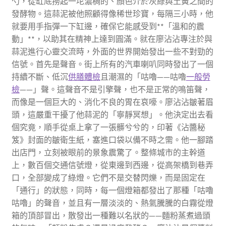
勺，從缸底撈起一坨濃稠的、顏色介於灰綠與土黃之間的
發酵物。這蒜泥被他照顧得像稀世珍寶，每隔三小時，他
就要用手指彈一下缸邊，確保它能感受到**「溫和的震
動」**，以助其在精神上達到圓滿。就在廖沾沾專注於與
蒜泥進行心靈交流時，外面的世界開始發出一些不對勁的
信號。首先是聲音。街上所有的汽車喇叭同時發出了一個
持續不斷、低沉
供膳體檢
且潮濕的「咕嚕——咕嚕
一般勞
檢
——」聲。這聲音不是引擎聲，也不是正常的鳴笛聲，
而像是一個巨大的、消化不良的胃在哀嚎。廖沾沾皺著眉
頭，這嚴重干擾了他蒜泥的「寧靜冥想」。他決定出去看
個究竟，順手從桌上拿了一張髒兮兮的，印著《沾醬秘
笈》封面的皺衛生紙，塞進口袋以備不時之需。他一腳踏
出店門，立刻被眼前的景象震驚了。整條城市的主幹道
上，數百個交通信號燈，從東邊到西邊，從高架橋到巷弄
口，全部變成了綠燈。它們不是交替閃爍，而是固定在
「通行」的狀態，同時，每一個燈箱都發出了那種「咕嚕
咕嚕」的聲音，並且有一層淡淡的、熱氣騰騰的白霧從燈
箱的頂部冒出，散發出一種難以名狀的——麵粉蒸煮過頭