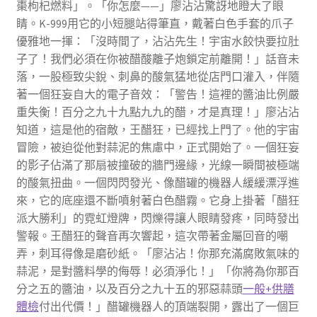
棗枸杞燃料」。「你怎麼——」廖沾沾驚訝地瞪大了眼
睛。K-999用它的小短腿站得筆直，戴著白色手套的爪子
優雅地一揮：「沒時間了，沾沾先生！宇宙水餃快要拉肚
子了！我們必須在你被醋酸離子炮鎖定前離開！」話音未
落，一股極致尖銳、刺鼻的酸氣猛地從店門口灌入，伴隨
著一個狂妄自大的電子音效：「警告！這裡的醬油比例嚴
重失衡！百分之九十九點九九的醋，才是真理！」廖沾沾
知道，這是他的宿敵，王醋狂，已經找上門了。他的宇宙
冒險，被迫從他對蒜泥的焦慮中，正式開始了。一個狂妄
的影子佔滿了那扇被撞破的牆門邊緣，光線一瞬間被極端
的酸氣扭曲。一個閃閃發光、像醋罐的機器人緩緩漂浮進
來，它的底座還不斷噴射著白色醋霧。它身上掛著「醋狂
派大勝利」的霓虹燈牌，閃爍得讓人眼睛發疼，同時發出
警報。王醋狂的聲音再次響起，這次帶著金屬回音的嘲
弄，刺耳得像是磨砂紙。「廖沾沾！你那充滿腐敗氣味的
蒜泥，是對醬料學的侮辱！必須淨化！」「你將為你那百
分之五的醬油，以及百分之九十五的邪惡蒜頭
一般+供膳
體檢
付出代價！」醋罐機器人的頂端裂開，露出了一個巨