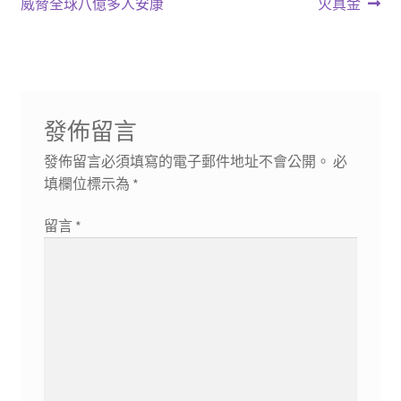
一
一
威脅全球八億多人安康
火真金
章
篇
篇
導
文
文
章:
章:
覽
發佈留言
發佈留言必須填寫的電子郵件地址不會公開。
必
填欄位標示為
*
留言
*