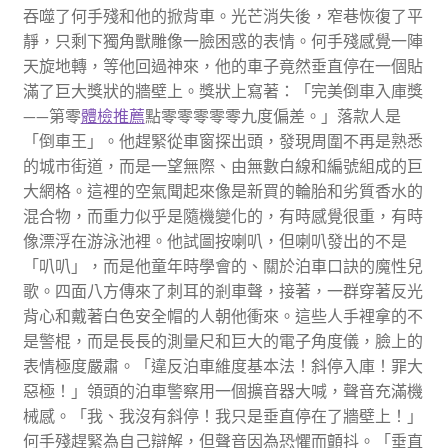
吞噬了何手殘和他的掀背車。光芒消失後，窄巷恢復了平
靜，只剩下獨角獸雕像一臉困惑的表情。何手殘感覺一陣
天旋地轉，等他回過神來，他的車子竟然垂直停在一個貼
滿了巨大獎狀的牆壁上。獎狀上寫著：「完美倒車入庫獎
——第零
體檢推薦
點零零零零零九度偏差。」落款人是
「倒車王」。他趕緊從車窗探出頭，發現周圍不再是熟悉
的城市街道，而是一望無際、由無數白線和編號組成的巨
大網格。這裡的空氣聞起來像是新買的輪胎和劣質香水的
混合物，而重力似乎是隨機變化的，有時感覺很重，有時
像漂浮在游泳池裡。他試圖按喇叭，但喇叭發出的不是
「叭叭」，而是他童年時學會的、關於泊車口訣的魔性兒
歌。四面八方傳來了刺耳的剎車聲，接著，一群穿著反光
背心和戴著白色安全帽的人朝他衝來。這些人手裡拿的不
是警棍，而是長長的測量尺和巨大的電子角度儀，臉上的
表情極度嚴肅。「違反泊車維度基本法！斜停入庫！罪大
惡極！」領頭的泊車警察用一個擴音器大喊，聲音充滿機
械感。「我、我沒有斜停！我只是垂直停在了牆壁上！」
何手殘趕緊為自己辯解，但聲音因為恐懼而顫抖。「垂直