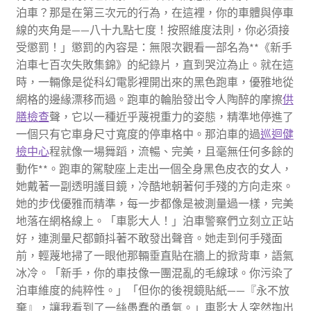
泊車？那是在第三次元的行為，在這裡，你的車體與停車
線的夾角是——八十九點七度！按照維度法則，你必須接
受懲罰！」懲罰的內容是：無限次觀看一部名為**《新手
泊車七百次失敗集錦》的紀錄片，直到哭泣為止。就在這
時，一輛像是從科幻電影裡開出來的黑色跑車，優雅地從
網格的邊緣漂移而過。跑車的輪胎發出令人陶醉的摩擦
供
膳檢查
聲，它以一種近乎蔑視重力的姿態，精準地停進了
一個只有它車身尺寸寬度的停車格中。那泊車的過
巡迴健
檢中心
程就像一場舞蹈，流暢、完美，且毫無任何多餘的
動作**。跑車的駕駛座上走出一個全身黑色皮衣的女人，
她戴著一副透明護目鏡，冷酷地朝著何手殘的方向走來。
她的步伐優雅而精準，每一步都像是被測量過一樣，完美
地落在網格線上。「車影大人！」泊車警察們立刻立正站
好，連測量尺都顫抖著不敢發出聲音。她走到何手殘面
前，輕蔑地掃了一眼他那輛垂直貼在牆上的掀背車，語氣
冰冷。「新手，你的車技像一團混亂的毛線球。你污染了
泊車維度的純粹性。」「但你的後視鏡貼紙——『永不放
棄』，讓我看到了一絲愚蠢的勇氣。」車影大人突然掏出