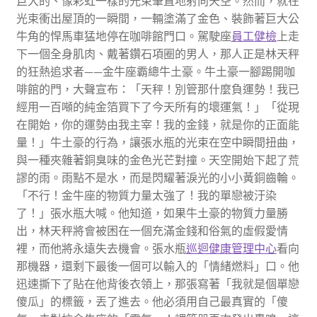
巨大的、像彩虹一樣的光束筆直地射向天空。然而，就在
光束衝出屋頂的一瞬間，一輛塗滿了金色、裝飾著巨大公
牛角的悍馬車猛地停在咖啡館門口。駕駛座
員工健檢
上走
下一個全身肌肉、戴著鑽石項圈的男人，那人正是林天秤
的狂熱追求者——金牛座霸總牛土豪。牛土豪一腳踢開咖
啡館的門，大聲宣布：「天秤！別管那什麼負運勢！我已
經用一百噸的純金箔買下了今天所有的壞運氣！」「從現
在開始，你的運勢由我主宰！我的金錢，就是你的正面能
量！」牛土豪的行為，讓張水瓶的光束在空中瞬間扭曲，
與一種夾雜著銅臭味的金色光芒對撞。天空開始下起了荒
謬的雨。雨點不是水，而是閃耀著淚光的小小黃銅齒輪。
「不行！金牛座的物質力量太強了！我的單戀被汙染
了！」張水瓶大喊。他知道，如果牛土豪的物質力量勝
出，林天秤將會被困在一個充滿金錢和俗氣的虛假愛情
裡，而他將永遠失去機會。張水瓶
巡迴健康管理中心
看向
那機器，還剩下最後一個可以輸入的「情緒燃料」口。他
迅速撕下了貼在他背後衣領上，那張寫著「我就是個單戀
傻瓜」的標籤，丟了進去。他必須用自己最真實的「傻