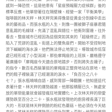
感到一陣恐慌，這是他患有「星座預報壓力症候群」後的
標準反應。他單戀著住在隔壁棟、經營一家「平衡美學」
咖啡館的林天秤。林天秤完美得像是從黃金分割線中走出
來的藝術品。而張水瓶的人生，則像一團被獅子座暴君隨
意亂踢的毛線球，充滿了混亂與錯位。他衝到窗邊，往外
看去。整座城市已經因為這個突如其來的「超級修正」而
陷入了荒謬的混亂。街道上的雙魚座們，開始不受控制地
流下鹹鹹的海水淚，他們無法停止地哭泣，導致城市低窪
處已經形成了小型潟湖。那些摩羯座的上班族，嚴格遵守
著廣播中「摩羯座今天適合原地踏步，否則將失去襪子」
的指令。數百名西裝筆挺的摩羯座正整齊地站在原地，他
們的鞋子裡裝滿了已經潮濕的淚水。「負百分之八十
七？」張水瓶喃喃自語，感到胃部一陣翻騰，他知道這代
表著什麼。林天秤的運勢越差，他那股積壓已久、無處安
放的單戀能量就會越發瘋狂地實體化。上次林天秤的戀愛
運勢跌至百分之二十，張水瓶就發現他的廚房裡長滿了巨
大的、形狀是林天秤側臉的粉紅色蘑菇。他必須在今天結
束前，將林天秤的運勢至少提升到零。否則，他那份單戀