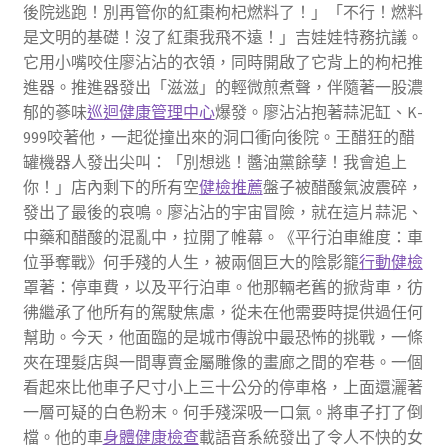
後院逃跑！別再管你的紅棗枸杞燃料了！」「不行！燃料
是文明的基礎！沒了紅棗我飛不遠！」吉娃娃特務抗議。
它用小嘴咬住廖沾沾的衣領，同時開啟了它背上的枸杞推
進器。推進器發出「滋滋」的輕微煎煮聲，伴隨著一股濃
郁的蔘味
巡迴健康管理中心
爆發。廖沾沾抱著蒜泥缸、K-
999咬著他，一起從撞出來的洞口衝向後院。王醋狂的醋
罐機器人發出尖叫：「別想逃！醬油黨餘孽！我會追上
你！」店內剩下的所有空
健檢推薦
盤子被醋酸氣波震碎，
發出了最後的哀鳴。廖沾沾的宇宙冒險，就在這片蒜泥、
中藥和醋酸的混亂中，拉開了帷幕。《平行泊車維度：車
位爭奪戰》何手殘的人生，被兩個巨大的陰影籠
行動健檢
罩著：停車費，以及平行泊車。他那輛老舊的掀背車，彷
彿繼承了他所有的駕駛焦慮，從未在他需要時提供過任何
幫助。今天，他面臨的是城市傳說中最恐怖的挑戰，一條
夾在理髮店與一間專賣金屬雕像的畫廊之間的窄巷。一個
看起來比他車子尺寸小上三十公分的停車格，上面還灑著
一層可疑的白色粉末。何手殘深吸一口氣。將車子打了倒
檔。他的車
身體健康檢查
載語音系統發出了令人不快的女