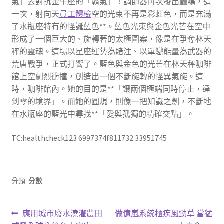
氣」去對抗金牛座的「霸氣」！調節器再次發出轟鳴，這
一次，射向天
員工體檢
空的光束不再是彩虹色，而是充滿
了水瓶座特有的怪誕藍色**。藍色光束與金色光芒在空中
形成了一個巨大的、旋轉著的太極圖案，像是在爭奪林天
秤的靈魂。這場以星座運勢為賭注、以單戀能量為武器的
荒唐戰爭，正式打響了。藍色與金色的光芒在林天秤咖啡
館上空劇烈衝撞，創造出一個不斷旋轉的怪異氣旋。這
時，咖啡館內。她的目的是**「讓兩個極端同時停止，達
到零的境界」。而她的圓規，則像一把知識之劍，不斷地
在水瓶座的藍光中尋找**「愛與孤獨的精確交點」。
TC:healthcheck123 6997374f811732.33951745
分類:
分數
文
上
下
應用城市廢水澆灌農田
做億嵐系統櫃疾風勁草 當猛