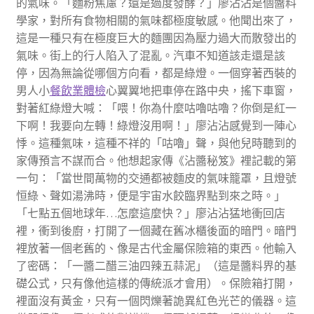
的氣味。「麵粉焦慮？還是過度發酵？」廖沾沾是個醬料
學家，對所有食物相關的氣味都極度敏感。他聞出來了，
這是一種只有在極度巨大的麵團因為壓力過大而散發出的
氣味。街上的行人陷入了混亂。汽車不知道該走還是該
停，因為無論從哪個方向看，都是綠燈。一個穿著西裝的
男人小
餐飲業體檢
心翼翼地把車停在路中央，搖下車窗，
對著紅綠燈大喊：「喂！你為什麼咕嚕咕嚕？你倒是紅一
下啊！我要向左轉！綠燈沒用啊！」廖沾沾感覺到一陣心
悸。這種氣味，這種不祥的「咕嚕」聲，與他兒時聽到的
家傳預言不謀而合。他想起家傳《沾醬秘笈》裡記載的第
一句：「當世間萬物的交通都被麵皮的氣味籠罩，且燈號
恒綠、聲如湯沸時，便是宇宙水餃臨界點到來之時。」
「七點五個地球年…怎麼這麼快？」廖沾沾猛地衝回店
裡，衝到後廚，打開了一個藏在舊冰櫃後面的暗門。暗門
裡放著一個老舊的、像是古代金屬保險箱的東西。他輸入
了密碼：「一醬二醋三油四辣五蒜泥」（這是醬料界的基
礎公式，只有像他這樣的傳統派才會用）。保險箱打開，
裡面沒有黃金，只有一個閃爍著詭異紅色光芒的儀器。這