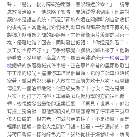
聲：「警告，後方障礙物距離：無限趨近於零。」「請考
慮放棄治療。」他忽略了警告，開始緩慢地倒車。他最討
厭的不是語音系統，而是那兩塊永遠在關鍵時刻自動收折
的後視鏡。當他需要它們來判斷車體與那座價值不菲的銅
製獨角獸雕像之間的距離時，它們卻像兩片羞澀的耳朵一
樣，優雅地縮了回去。同時發出低語：「你還是別看了，
反正你也停不好。」何手殘感覺心臟快要跳出來了。他轉
頭看去，發現那座高聳入雲、覆蓋著鏽跡斑斑
一般勞工健
檢
鐵網的多層機械式停車塔，正在那片窄巷的盡頭散發出
不正常的綠光。這棟停車塔是個異類，它的三號車位始終
空著，並且傳說只要有人敢在它面前失敗十八次，就會被
傳送到一個泊車地獄。他已經失敗了十七次。現在是第十
八次。他打了方向盤，車頭朝著銅獨角獸的方向猛地偏
轉。後視鏡發出最後的溫柔提醒：「再見，世界。」他沒
有撞上獨角獸，但他那顫抖的車尾卻擦到了停車塔三號車
位入口處的一根古老、佈滿苔蘚的柱子。不是撞擊，而是
輕柔的碰觸，像戀人之間的耳語。接著，一道濃郁的、像
薄荷口香糖一樣的綠色光芒。猛地從柱子爆發出來，瞬間