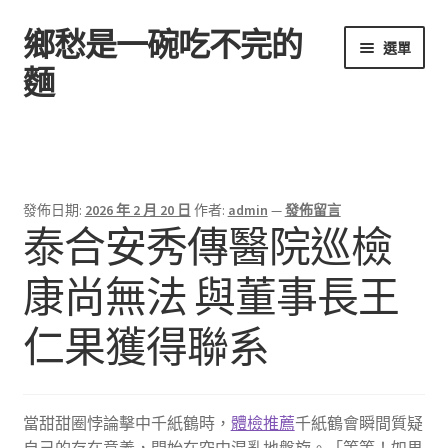
鄉愁是一碗吃不完的
跳
跳
選單
至
至
麵
導
主
覽
要
首頁
列
內
容
發佈日期:
2026 年 2 月 20 日
作者:
admin
—
發佈留言
泰合安秀傳醫院巡檢
康尚無法 與董事長王
仁果獲得聯系
當甜甜圈悖論擊中千紙鶴時，
體檢推薦
千紙鶴會瞬間質疑