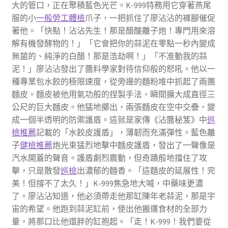
大的管口，正在聚積藍色光芒。K-999特務用它穿著燕尾
服的小
一般勞工體檢
爪子，一把抓住了廖沾沾的褲腳催促
著他。「快點！沾沾先生！那是醋酸離子炮！專門用來溶
解有機發酵物的！」「它會把你的蒜泥在零點一秒內變成
無菌的、純淨的白醋！那是浩劫啊！」「不准動我的蒜
泥！」廖沾沾發出了醬料學家對待信仰般的怒吼。他以一
種專業包水餃的極限速度，從旁邊的麵粉堆中抓起了兩團
麵皮。麵皮被他用氣功般的捏製手法，瞬間擴大成直徑三
公尺的巨大麵皮。他猛地擲出，兩張麵皮在空中交疊，變
成一個半透明的防禦護盾。這就是家傳《沾醬秘笈》中
巡
檢推薦
記載的「水餃皮護盾」，薄韌而充滿彈性。藍色離
子
健檢推薦
炮光束猛烈地擊中麵皮護盾，發出了一聲像是
汽水開蓋的聲音。護盾劇烈震動，但奇蹟般地擋住了攻
擊，只是散發
巡檢
出濃郁的麵香。「這麵皮的延展性！完
美！但撐不了太久！」K-999焦急地大喊，中藥味更濃
了。廖沾沾知道，他必須帶走他那缸陳年老蒜泥，那是宇
宙的希望。他跑到蒜泥缸前，使出他搬運食材的全部力
量，將那口比他還胖的缸抱起。「走！K-999！我們要從