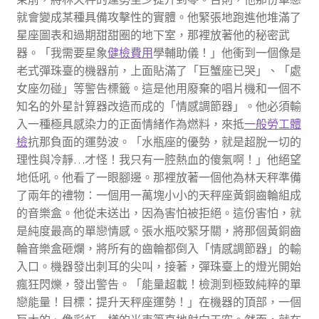
就會變成某種具備攻擊性的實體。他緊張地跑進他堆滿了
星座圖表和過期甜甜圈的地下室，那裡放著他的秘密武
器。「我需要星象
健檢費用
學輔助儀！」他衝到一個像是
老式彈珠臺的機器前，上面貼滿了「巨蟹座已哭」、「處
女座勿碰」等警告標籤。這是他用廢棄的唱片機和一個不
知名的外星計算器改造而成的「情感調節器」。他必須輸
入一種極具感染力的正面情緒作為燃料，來抵
一般勞工體
檢
抗那負面的運勢波。「水瓶座的優勢，就是超脫一切的
理性與冷靜…才怪！我只有一腔熱血的傻氣啊！」他絕望
地低吼。他看了一眼腳邊。那裡放著一個他為林天秤準備
了兩年的禮物：一個用一萬塊小小的天秤座黃銅齒輪組成
的音樂盒。他從未送出，因為害怕被拒絕。這份害怕，就
是純度最高的單戀情感。張水瓶咬緊牙關，將那個黃銅齒
輪音樂盒砸爛，將所有的齒輪都倒入「情感調節器」的輸
入口。機器發出刺耳的尖叫，接著，彈珠臺上的燈光開始
瘋狂閃爍，發出警告。「能量超載！檢測到極致純粹的單
戀能量！目標：提升天秤座運勢！」在機器的頂部，一個