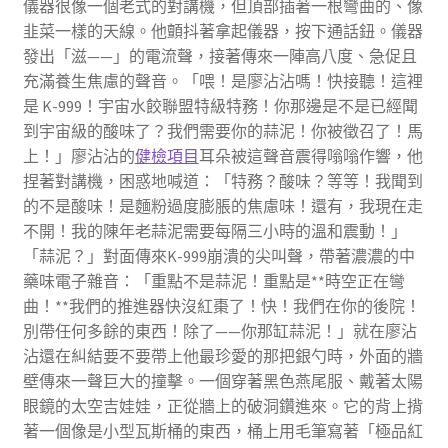
儀器很像一個老式的對講機，但頂部插著一根彎曲的、像
韭菜一樣的天線。他顫抖著拿起儀器，按下通話鈕。儀器
發出「滋——」的電流聲，接著傳來一陣高八度、急促且
充滿養生焦慮的聲音。「喂！是廖沾沾嗎！快接聽！這裡
是 K-999！宇宙水餃聯盟特級特務！你那邊是不是已經聞
到宇宙級的酸味了？我們需要你的蒜泥！你被徵召了！馬
上！」廖沾沾的
健檢項目
耳朵被這聲音震得嗡嗡作響，他
捏著對講機，困惑地喊道：「特務？酸味？等等！我聞到
的不是酸味！是麵粉過度膨脹的焦慮味！還有，我現在走
不開！我的陳年老蒜泥需要每隔三小時的溫和震動！」
「蒜泥？」對面傳來K-999崩潰的尖叫聲，帶著濃濃的中
藥味電子雜音：「重點不是蒜泥！重點是**時空正在彎
曲！**我們的推進器快沒紅棗了！快！我們在你的後院！
別帶任何多餘的東西！除了——你那缸蒜泥！」就在廖沾
沾還在糾結要不要帶上他最珍愛的那把銀勺時，外面的牆
壁傳來一聲巨大的撞擊。一個穿著黑色燕尾服、戴著太陽
眼鏡的太空吉娃娃，正從牆上的破洞鑽進來。它的背上揹
著一個像是小型瓦斯桶的東西，桶上用毛筆寫著「極品紅