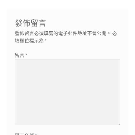
篇
一
導
文
篇
章:
文
覽
發佈留言
章:
發佈留言必須填寫的電子郵件地址不會公開。
必
填欄位標示為
*
留言
*