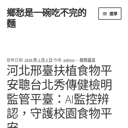
鄉愁是一碗吃不完的
跳
跳
選單
至
至
麵
導
主
覽
要
首頁
列
內
容
發佈日期:
2026 年 2 月 5 日
作者:
admin
—
發佈留言
河北邢臺扶植食物平
安聰台北秀傳健檢明
監管平臺：AI監控辨
認，守護校園食物平
安