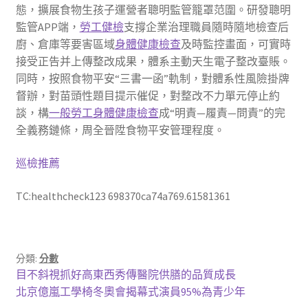
態，擴展食物生孩子運營者聰明監管籠罩范圍。研發聰明
監管APP端，
勞工健檢
支撐企業治理職員隨時隨地檢查后
廚、倉庫等要害區域
身體健康檢查
及時監控畫面，可實時
接受正告并上傳整改成果，體系主動天生電子整改臺賬。
同時，按照食物平安“三書一函”軌制，對體系性風險掛牌
督辦，對苗頭性題目提示催促，對整改不力單元停止約
談，構
一般勞工身體健康檢查
成“明責—履責—問責”的完
全義務鏈條，周全晉陞食物平安管理程度。
巡檢推薦
TC:healthcheck123 698370ca74a769.61581361
分類:
分數
文
上
目不斜視抓好高東西秀傳醫院供膳的品質成長
一
下
北京億嵐工學椅冬奧會揭幕式演員95%為青少年
章