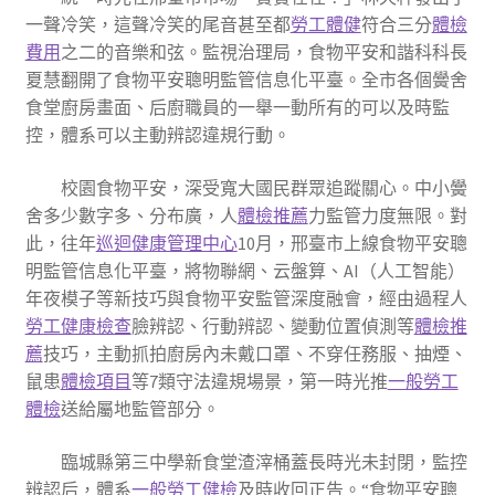
一聲冷笑，這聲冷笑的尾音甚至都
勞工體健
符合三分
體檢
費用
之二的音樂和弦。監視治理局，食物平安和諧科科長
夏慧翻開了食物平安聰明監管信息化平臺。全市各個黌舍
食堂廚房畫面、后廚職員的一舉一動所有的可以及時監
控，體系可以主動辨認違規行動。
校園食物平安，深受寬大國民群眾追蹤關心。中小黌
舍多少數字多、分布廣，人
體檢推薦
力監管力度無限。對
此，往年
巡迴健康管理中心
10月，邢臺市上線食物平安聰
明監管信息化平臺，將物聯網、云盤算、AI（人工智能）
年夜模子等新技巧與食物平安監管深度融會，經由過程人
勞工健康檢查
臉辨認、行動辨認、變動位置偵測等
體檢推
薦
技巧，主動抓拍廚房內未戴口罩、不穿任務服、抽煙、
鼠患
體檢項目
等7類守法違規場景，第一時光推
一般勞工
體檢
送給屬地監管部分。
臨城縣第三中學新食堂渣滓桶蓋長時光未封閉，監控
辨認后，體系
一般勞工健檢
及時收回正告。“食物平安聰