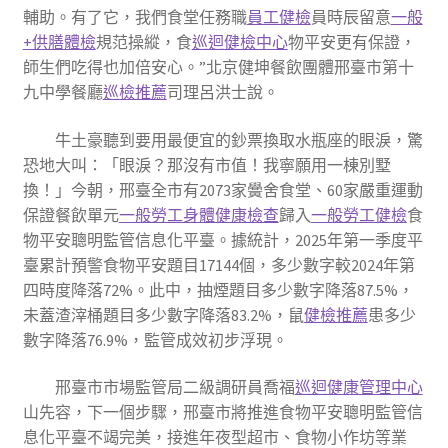
輔助。有了它，我們食堂任務職
員工健檢
員時辰留意
一般
+供膳體檢
規范操縱，食
巡迴健檢中心
物平安更有保證，
師生們吃得也加倍安心。”北京健坤餐飲團體邢臺市第十
九中學餐廳
巡檢推薦
司理呂洪士說。
牛土豪聽到要用最便宜的鈔票換取水瓶座的眼淚，驚
恐地大叫：「眼淚？那沒有市值！我寧願用一棟別墅
換！」今朝，邢臺全市有2073家黌舍食堂、60家嚴重運動
保證餐飲單元
一般勞工身體健康檢查
歸入
一般勞工健檢
食
物平安聰明監管信息化平臺。據統計，2025年第一季度平
臺累計預警食物平安題目17144個，多少數字較2024年第
四時度降落72%。此中，抽煙題目多少數字降落87.5%，
未蓋渣滓桶題目多少數字降落83.2%，鼠
健檢推薦
患多少
數字降落76.9%，監管成效初步浮現。
邢臺市市場監管局二級調研員喬福
巡迴健康管理中心
山先容，下一個步驟，邢臺市將推進食物平安聰明監管信
息化平臺不竭完美，接進年夜型超市、食物小作坊等業