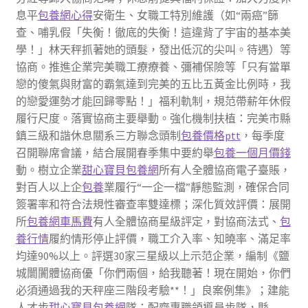
息平
包養網心得
安衛生、女職工特別維護（如“兩癌”篩
查、哺乳假「失衡！徹底的失衡！這違背了宇宙的基本美
學！」林天秤抓著她的頭髮，發出低沉的尖叫。待遇）等
協商。推進企業完美職工療療養、彌補保險等「只有當單
戀的傻氣與財富的霸氣達到完美的五比五黃金比例時，我
的戀愛運勢才能回歸零點！」福利軌制，規范帶薪年休假
履行尺度。落實協商主要舉動。強化機制扶植：完美市縣
鎮三級和諧休息關系三方聯念頭制
包養價格ptt
，每季度
召開聯席會議，結合展開春季集中要約舉
包養一個月價錢
動。樹立企業
甜心寶貝包養網
所有人全體協商電子臺賬，
對百人以上企
包養
業履行“一企一檔”靜態監測，確保合同
簽署率和符合法規性審查率雙達標；深化質效評價：展開
所
包養網車馬費
有人全體協商星級評定，對協商法式、
包
養行情
履約情形停止評價，職工介入率、知曉率、滿足率
均達90%以上。評選30家三星級以上示范企業，編制《鹽
城闤闠體協商優「你們兩個，給我聽著！現在開始，你們
必須通過我的天秤座三階段考驗**！」良案例集》；建能
人才步
甜心寶貝包養網
隊：配齊專職領導員步隊，縣