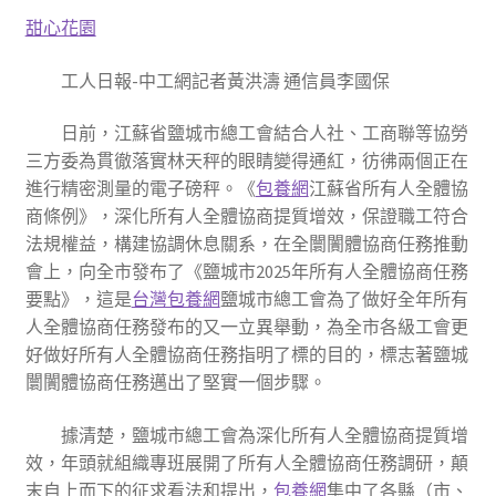
甜心花園
工人日報-中工網記者黃洪濤 通信員李國保
日前，江蘇省鹽城市總工會結合人社、工商聯等協勞
三方委為貫徹落實林天秤的眼睛變得通紅，彷彿兩個正在
進行精密測量的電子磅秤。《
包養網
江蘇省所有人全體協
商條例》，深化所有人全體協商提質增效，保證職工符合
法規權益，構建協調休息關系，在全闤闠體協商任務推動
會上，向全市發布了《鹽城市2025年所有人全體協商任務
要點》，這是
台灣包養網
鹽城市總工會為了做好全年所有
人全體協商任務發布的又一立異舉動，為全市各級工會更
好做好所有人全體協商任務指明了標的目的，標志著鹽城
闤闠體協商任務邁出了堅實一個步驟。
據清楚，鹽城市總工會為深化所有人全體協商提質增
效，年頭就組織專班展開了所有人全體協商任務調研，顛
末自上而下的征求看法和提出，
包養網
集中了各縣（市、