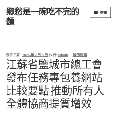
鄉愁是一碗吃不完的
跳
跳
選單
至
至
麵
導
主
覽
要
首頁
列
內
容
發佈日期:
2026 年 2 月 5 日
作者:
admin
—
發佈留言
江蘇省鹽城市總工會
發布任務專包養網站
比較要點 推動所有人
全體協商提質增效