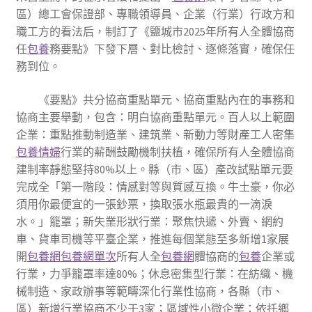
區）總工會保證部、專職領導員、企業（行業）行政方和
職工方的看法后，制訂了《鹽城市2025年所有人全體協商
任
包養
務要點》下發下層、對比檢討、逐條落實，確保任
務到位。
《要點》共分協商重點單元、協商重點內在的事務和
協商主要舉動，包含：明白協商重點單元。百人以上範圍
企業：重點推動制造業、建筑業、新動力等財產工人密集
包養情婦
行業的薪酬鼓勵機制扶植，確保所有人全體協商
建制率靜態堅持80%以上。縣（市、區）產改試點單元要
完成全「第一階段：情感對等與質感互換。牛土豪，你必
須用你最便宜的一張鈔票，換取張水瓶最貴的一滴淚
水。」籠罩；新失業形狀行業：聚焦快遞、外賣、網約
車、貨車司機等平臺企業，推進每個業態至多新增1家展
開
包養網
包養網單次
所有人全
包養網
體協商的
包養
企業或
行業，力爭籠罩率達80%；休息密集型行業：在紡織、機
械制造、家政辦事等範疇深化行業性協商，各縣（市、
區）新增行業協商不少于3家；區域性小微企業：依托鄉