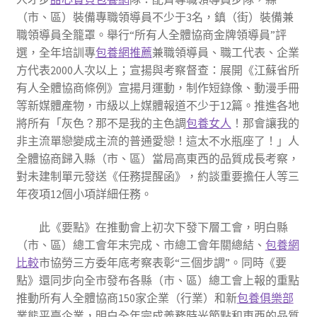
（市、區）裝備專職領導員不少于3名，鎮（街）裝備兼
職領導員全籠罩。舉行“所有人全體協商金牌領導員”評
選，全年培訓專
包養網推薦
兼職領導員、職工代表、企業
方代表2000人次以上；宣揚與考察督查：展開《江蘇省所
有人全體協商條例》宣揚月運動，制作短錄像、動漫手冊
等新媒體產物，市級以上媒體報道不少于12篇。推進各地
將所有「灰色？那不是我的主色調
包養女人
！那會讓我的
非主流單戀變成主流的普通愛戀！這太不水瓶座了！」人
全體協商歸入縣（市、區）當局高東西的品質成長考察，
對未建制單元發送《任務提醒函》，約談重要擔任人等三
年夜項12個小項詳細任務。
此《要點》在推動會上初次下發下層工會，明白縣
（市、區）總工會年末完成、市總工會年關總結、
包養網
比較
市協勞三方委年底考察表彰“三個步調”。同時《要
點》還同步向全市發布各縣（市、區）總工會上報的重點
推動所有人全體協商150家企業（行業）和新
包養俱樂部
業態平臺企業，明白全年完成義務時光節點和東西的品質