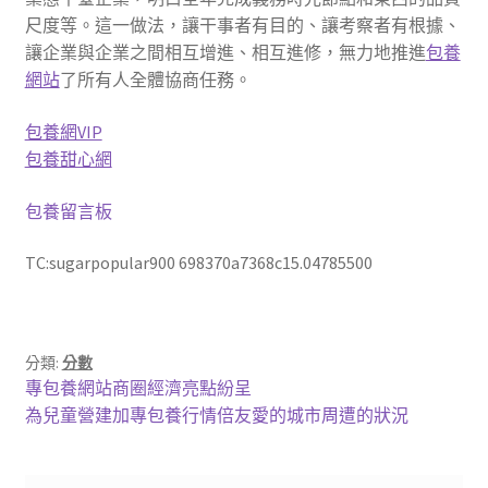
尺度等。這一做法，讓干事者有目的、讓考察者有根據、
讓企業與企業之間相互增進、相互進修，無力地推進
包養
網站
了所有人全體協商任務。
包養網VIP
包養甜心網
包養留言板
TC:sugarpopular900 698370a7368c15.04785500
分類:
分數
文
上
專包養網站商圈經濟亮點紛呈
一
下
為兒童營建加專包養行情倍友愛的城市周遭的狀況
章
篇
一
導
文
篇