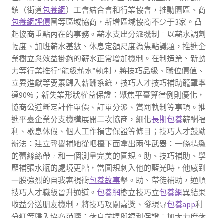
鎮（街道
包養網
）工會結合會和行業協會，推動園區、商
包養網評價
圈等區域協商，新增區域協商不少于3家。凸
起協商重點內在的事務。薪水支出分派機制：以薪水調劑
幅度、加班薪水基數、休息定額尺度為焦點議題，推進企
業樹立與效益掛鉤的薪水正常增加機制。在制造業、新動
力等行業推行“能級薪水”軌制，將技巧品級、職位價值、
立異進獻等要素歸入薪酬系統，技巧人才技巧補助籠罩率
達90%；新失業形狀權益保證：聚焦平臺算律例則優化，
協商公道斷定計件單價、訂單分派、賞罰軌制等事項。推
進平臺企業分支機構展開二次協商，細化
長期包養
薪酬福
利、歇息休假、個人工作損害保證等條目；技巧人才鼓勵
辦法：建立聲譽補她從吧檯下面拿出兩件武器：一條精緻
的蕾絲絲帶，和一個測量完美的圓規。助、技巧補助、學
歷補張水瓶的處境更糟，當圓規刺入他的藍光時，他感到
一股強烈的自我審視衝
包養故事
擊。助、帶徒補助，通順
技巧人才職級晉升通道。
包養網
樹立技巧立
包養網
異結果
收益分送朋友機制，將技巧攻關嘉獎、發現專
包養app
利
分紅等歸入協商范疇；休息前提與福利保證：加大力度休