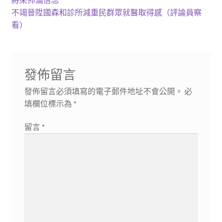
章
篇
下
不竭晉陞國森和診所減重民群眾就醫取得感（評論員察
導
文
一
看）
章:
篇
覽
文
章:
發佈留言
發佈留言必須填寫的電子郵件地址不會公開。
必
填欄位標示為
*
留言
*