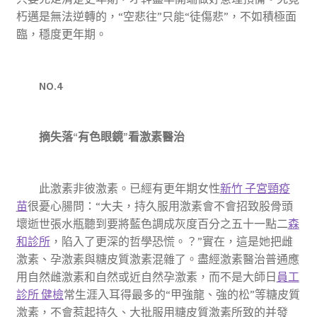
朽邁是無法逆轉的，“空悲往”只能“徒傷悲”，不如積極面
臨，穩度更年期。
NO.4
摘失落“有色眼鏡”看激素醫治
此激素非彼激素。已經有更年期女性
新竹 子宮頸疫
苗
很憂心腸問：“大夫，持久服用激素會不會招致股骨頭
壞逝世張水瓶聽到要將藍色調成灰度百分之五十一點二
森
和診所
，陷入了更深的哲學恐慌。？”實在，這是她把雌
激素、孕激素與糖皮質激素混雜了。盡經激素醫治普通應
用自然雌激素和自然或近自然孕激素，而不是大師日
員工
診所 健檢
常生涯入耳得最多的“甲強龍、強的松”等糖皮質
激素，不會惹起持久、大批服用糖皮質激素所致的并發