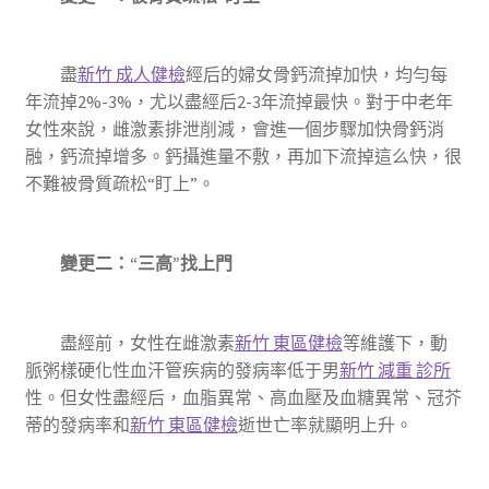
盡
新竹 成人健檢
經后的婦女骨鈣流掉加快，均勻每
年流掉2%-3%，尤以盡經后2-3年流掉最快。對于中老年
女性來說，雌激素排泄削減，會進一個步驟加快骨鈣消
融，鈣流掉增多。鈣攝進量不敷，再加下流掉這么快，很
不難被骨質疏松“盯上”。
變更二：“三高”找上門
盡經前，女性在雌激素
新竹 東區健檢
等維護下，動
脈粥樣硬化性血汗管疾病的發病率低于男
新竹 減重 診所
性。但女性盡經后，血脂異常、高血壓及血糖異常、冠芥
蒂的發病率和
新竹 東區健檢
逝世亡率就顯明上升。