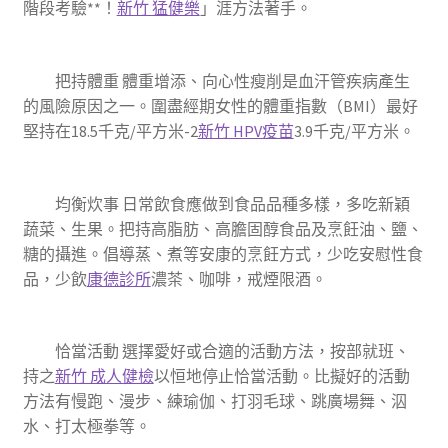
階段考驗**！
新竹 猛健樂
」涯方法著手。
把持體重 體重增添、向心性瘦削是血汗管疾病產生
的風險原因之一。圍盡經期女性的體重指數（BMI）最好
堅持在18.5千克/平方米-2
新竹 HPV疫苗
3.9千克/平方米。
均衡炊事 日常飲食應做到食品品種多樣，多吃新穎
蔬菜、生果。把持高脂肪、高膽固醇食品及烹飪油、鹽、
糖的攝進。倡導蒸、煮等安康的烹飪方式，少吃安慰性食
品，少飲
康德診所
濃茶、咖啡，戒煙限酒。
恰當活動 選擇愛好或合適的活動方法，按部就班、
持之
新竹 成人健檢
以恒地停止恰當活動。比擬好的活動
方法有慢跑、漫步、練瑜伽、打羽毛球、跳廣場舞、泅
水、打太極拳等。