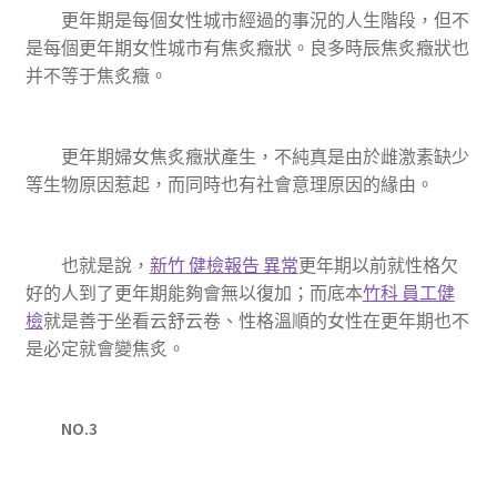
更年期是每個女性城市經過的事況的人生階段，但不
是每個更年期女性城市有焦炙癥狀。良多時辰焦炙癥狀也
并不等于焦炙癥。
更年期婦女焦炙癥狀產生，不純真是由於雌激素缺少
等生物原因惹起，而同時也有社會意理原因的緣由。
也就是說，
新竹 健檢報告 異常
更年期以前就性格欠
好的人到了更年期能夠會無以復加；而底本
竹科 員工健
檢
就是善于坐看云舒云卷、性格溫順的女性在更年期也不
是必定就會變焦炙。
NO.3