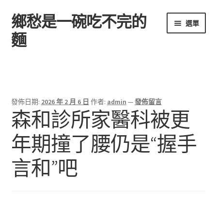
鄉愁是一碗吃不完的
跳
跳
選單
至
至
麵
導
主
覽
要
首頁
列
內
容
發佈日期:
2026 年 2 月 6 日
作者:
admin
—
發佈留言
森和診所家醫科被更
年期撞了腰仍是“握手
言和”吧