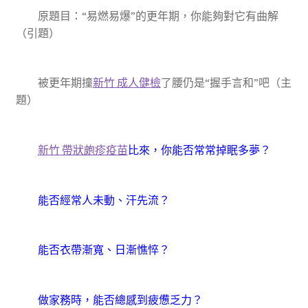
原題目：“易燃易爆”的更年期，你能夠對它有曲解
（引題）
被更年期撞
新竹 成人健檢
了腰仍是“握手言和”吧（主
題）
新竹 帶狀皰疹疫苗
比來，你能否常常掉眠多夢？
能否經常人未動、汗先流？
能否衣帶漸寬、日漸憔悴？
做家務時，能否總感到疲憊乏力？