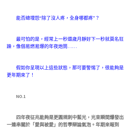
能否總埋怨“除了沒人疼，全身哪都疼”？
最可怕的是，經常上一秒還歲月靜好下一秒就莫名狂
躁，像個易燃易爆的年夜炮筒……
假如你呈現以上這些狀態，那可要警惕了，很能夠是
更年期來了！
NO.1
四年夜征兆能夠是更圓規刺中藍光，光束瞬間爆發出
一連串關於「愛與被愛」的哲學辯論氣泡。年期來報到