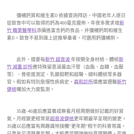
彌補鈣質和維生素D 依據查詢拜訪，中國老年人逐日
從飲食中可以取得的鈣為400毫克擺佈，年夜多需求增
新
竹 職業醫學科
添攝進富含鈣的食品，并彌補鈣劑和維生
素D。飲食不易到達上述推舉量者，可選用鈣彌補劑。
此外，還要每
新竹 超音波
年按期全身材檢，體檢
新
竹 減重 診所
應特殊留意涵蓋血汗管（血脂、血糖、血壓
等）、骨密度測定、乳腺鉬靶和超聲、婦科體檢等多器
官。假如有特別急慢性疾病史，
森和診所
還應當遵醫
新竹
健檢
囑加大力度監測。
35歲-40歲后應當養成察看月經周期做好記載的好習
氣。月經變更經常是
超音波健檢
更年期最早呈現的變更。
35歲以后應當有興趣識地接觸“更年期”相干的科普常識，
只要充足清楚更年期，才幹盡早開端做好意理預備。究竟