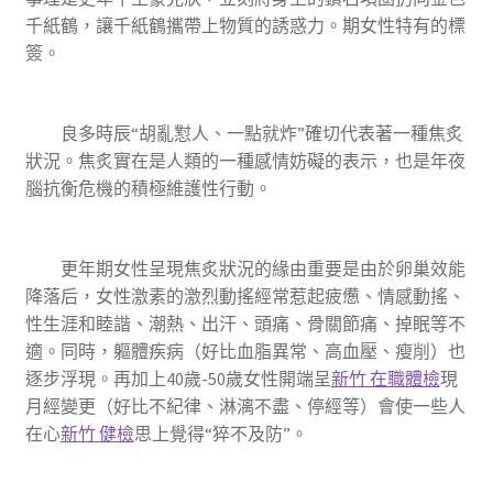
千紙鶴，讓千紙鶴攜帶上物質的誘惑力。期女性特有的標
簽。
良多時辰“胡亂懟人、一點就炸”確切代表著一種焦炙
狀況。焦炙實在是人類的一種感情妨礙的表示，也是年夜
腦抗衡危機的積極維護性行動。
更年期女性呈現焦炙狀況的緣由重要是由於卵巢效能
降落后，女性激素的激烈動搖經常惹起疲憊、情感動搖、
性生涯和睦諧、潮熱、出汗、頭痛、骨關節痛、掉眠等不
適。同時，軀體疾病（好比血脂異常、高血壓、瘦削）也
逐步浮現。再加上40歲-50歲女性開端呈
新竹 在職體檢
現
月經變更（好比不紀律、淋漓不盡、停經等）會使一些人
在心
新竹 健檢
思上覺得“猝不及防”。