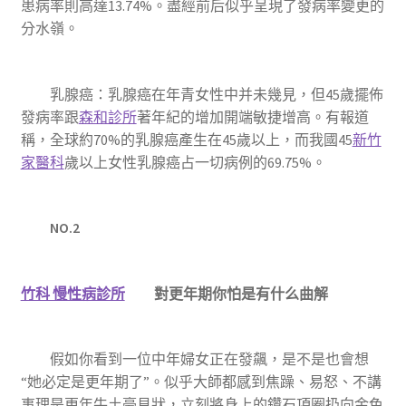
患病率則高達13.74%。盡經前后似乎呈現了發病率變更的
分水嶺。
乳腺癌：乳腺癌在年青女性中并未幾見，但45歲擺佈
發病率跟
森和診所
著年紀的增加開端敏捷增高。有報道
稱，全球約70%的乳腺癌產生在45歲以上，而我國45
新竹
家醫科
歲以上女性乳腺癌占一切病例的69.75%。
NO.2
竹科 慢性病診所
對更年期你怕是有什么曲解
假如你看到一位中年婦女正在發飆，是不是也會想
“她必定是更年期了”。似乎大師都感到焦躁、易怒、不講
事理是更年牛土豪見狀，立刻將身上的鑽石項圈扔向金色