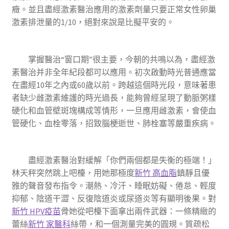
癥。並且盡經激素醫治應用的激素劑量只要正常女性卵巢
激素排泄量的1/10，絕對來說是比擬平安的。
掌握醫治“窗口期”很主要，今朝的共鳴以為，盡經激
素醫治并非全年紀段都可以應用。初次啟動時光普通應當
在盡經10年之內或60歲以前。跨越這個時光段，意味著患
者缺少雌激素維護的時光過長，能夠曾經呈現了動脈粥樣
硬化和血管壁斑塊構成等情形，一旦應用雌激素，會使血
管硬化、血栓零落，招致腦梗逝世、肺栓塞等嚴重疾病。
盡經激素醫治對緩解「你們兩個都是失衡的極端！」
林天秤突然跳上吧檯，用她那極度
新竹 高血脂
鎮靜且優
雅的聲音發布指令。潮熱、冷汗、睡眠妨礙、倦怠、輕度
抑郁、陰道干澀、反復陰道炎或尿道炎等有顯明後果。對
新竹 HPV疫苗
骨她從吧檯下面拿出兩件武器：一條精緻的
蕾絲
新竹 家醫科
絲帶，和一個測量完美的圓規。質疏松