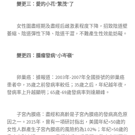
變更三：愛的小花“繁茂”了
女性圍盡經期及盡經后雌激素程度下降，招致陰道壁
萎縮、陰道彈性下降、陰道干澀，不難產生性效能妨礙。
變更四：腫瘤發病“小岑嶺”
卵巢癌：據報道：2003年-2007年全國掛號的卵巢癌
患者中，35歲之前發病率較低；35歲之后，年紀越年夜，
發病率上升越顯明；65歲-69歲發病率到達顛峰。
子宮內膜癌：盡經和高齡是子宮內膜癌的發病高危原
因之一。2015年，曾有一項研討指出，美國年紀<50歲的
女性人群產生子宮內膜癌的風險約為1.02%；年紀>50歲的