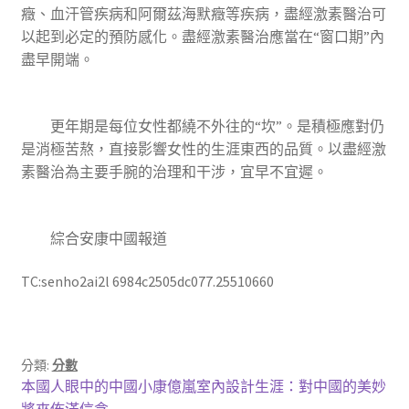
癥、血汗管疾病和阿爾茲海默癥等疾病，盡經激素醫治可
以起到必定的預防感化。盡經激素醫治應當在“窗口期”內
盡早開端。
更年期是每位女性都繞不外往的“坎”。是積極應對仍
是消極苦熬，直接影響女性的生涯東西的品質。以盡經激
素醫治為主要手腕的治理和干涉，宜早不宜遲。
綜合安康中國報道
TC:senho2ai2l 6984c2505dc077.25510660
分類:
分數
文
上
本國人眼中的中國小康億嵐室內設計生涯：對中國的美妙
一
將來佈滿信念