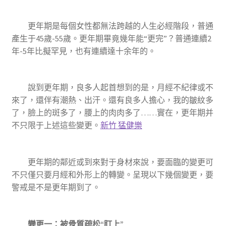
更年期是每個女性都無法跨越的人生必經階段，普通
產生于45歲-55歲。更年期畢竟幾年能“更完”？普通連續2
年-5年比擬罕見，也有連續達十余年的。
說到更年期，良多人起首想到的是，月經不紀律或不
來了，還伴有潮熱、出汗。還有良多人擔心，我的皺紋多
了，臉上的斑多了，腰上的肉肉多了……實在，更年期并
不只限于上述這些變更。
新竹 猛健樂
更年期的鄰近或到來對于身材來說，要面臨的變更可
不只僅只要月經和外形上的轉變。呈現以下幾個變更，要
警戒是不是更年期到了。
變更一：被骨質疏松“盯上”