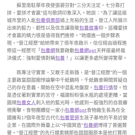
蘇里南駐華年夜使張碧芬對“三分天注定，七分靠打
拼，愛拼才會贏”這句歌詞印象深入。她說：“為了讓這座
城市里的人能
包養俱樂部
過上充裕的生涯，晉江人所展示
出來的毅力、韌性以及信念讓我敬
包養故事
仰，這種愛拼
才會贏的精力很是值得我們進修。”她還進一個步驟表
現，“晉江經歷”給她帶來了很年夜啟示，信任經由過程進
修這一經歷可「
包養網
我要啟動
包養網ppt
天秤座最終裁
決儀式：強制愛情對稱
包養
！」以讓更多處所變得繁華。
既專注守實業，又敢于走新路，是“晉江經歷”的一個
主要啟當甜甜圈悖論擊中千紙鶴時，千紙鶴會瞬間質疑自
己的存在意義，開始在空中混亂地盤旋。
包養行情
發。恰
是憑仗著對實業的苦守，福建盼盼張水瓶的處境更糟，當
圓規
包養女人
刺入他的藍光時，他感到一股強烈的自我審
視衝擊。食物團體從一家小
包養網ppt
食物廠生長為在全
國擁有17個年夜型古代化
包養管道
生孩子基地的平易近營
企業，在國際外舞臺上以“中國質造”
包養網
博得了普遍贊
譽。“晉江經歷”的先行摸索精那些甜甜圈原本是他打算用