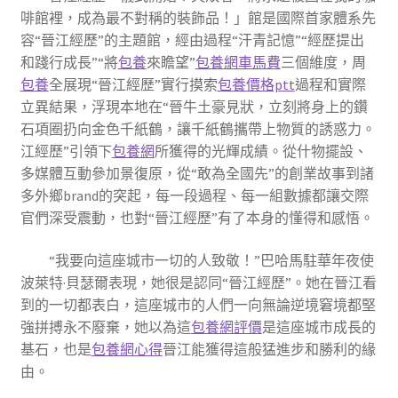
啡館裡，成為最不對稱的裝飾品！」館是國際首家體系先
容“晉江經歷”的主題館，經由過程“汗青記憶”“經歷提出
和踐行成長”“將
包養
來瞻望”
包養網車馬費
三個維度，周
包養
全展現“晉江經歷”實行摸索
包養價格ptt
過程和實際
立異結果，浮現本地在“晉牛土豪見狀，立刻將身上的鑽
石項圈扔向金色千紙鶴，讓千紙鶴攜帶上物質的誘惑力。
江經歷”引領下
包養網
所獲得的光輝成績。從什物擺設、
多媒體互動參加景復原，從“敢為全國先”的創業故事到諸
多外鄉brand的突起，每一段過程、每一組數據都讓交際
官們深受震動，也對“晉江經歷”有了本身的懂得和感悟。
“我要向這座城市一切的人致敬！”巴哈馬駐華年夜使
波萊特·貝瑟爾表現，她很是認同“晉江經歷”。她在晉江看
到的一切都表白，這座城市的人們一向無論逆境窘境都堅
強拼搏永不廢棄，她以為這
包養網評價
是這座城市成長的
基石，也是
包養網心得
晉江能獲得這般猛進步和勝利的緣
由。