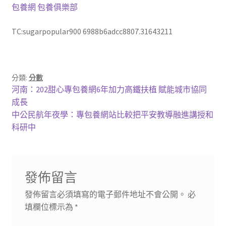
包養網
包養俱樂部
TC:sugarpopular900 6988b6adcc8807.31643211
分類:
分數
文
上
河南：202甜心專包養網6年加力高鐵扶植 賦能城市協同
一
成長
章
篇
下
中公民航年夜學：專包養網站比較把平安教導融進講授和
導
文
一
科研中
章:
篇
覽
文
章:
發佈留言
發佈留言必須填寫的電子郵件地址不會公開。
必
填欄位標示為
*