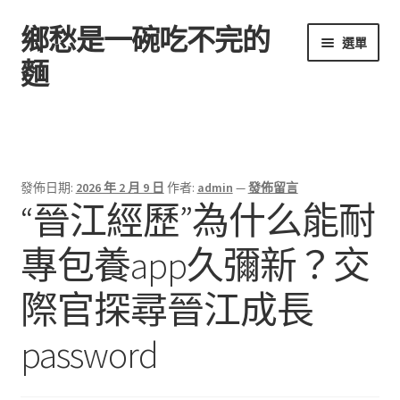
鄉愁是一碗吃不完的
跳
跳
選單
至
至
麵
導
主
覽
要
首頁
列
內
容
發佈日期:
2026 年 2 月 9 日
作者:
admin
—
發佈留言
“晉江經歷”為什么能耐
專包養app久彌新？交
際官探尋晉江成長
password