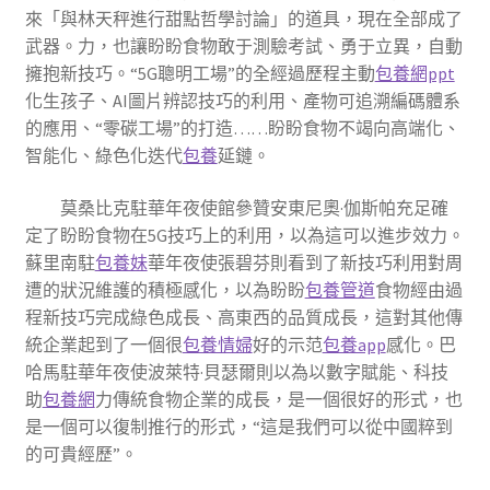
來「與林天秤進行甜點哲學討論」的道具，現在全部成了
武器。力，也讓盼盼食物敢于測驗考試、勇于立異，自動
擁抱新技巧。“5G聰明工場”的全經過歷程主動
包養網ppt
化生孩子、AI圖片辨認技巧的利用、產物可追溯編碼體系
的應用、“零碳工場”的打造……盼盼食物不竭向高端化、
智能化、綠色化迭代
包養
延鏈。
莫桑比克駐華年夜使館參贊安東尼奧·伽斯帕充足確
定了盼盼食物在5G技巧上的利用，以為這可以進步效力。
蘇里南駐
包養妹
華年夜使張碧芬則看到了新技巧利用對周
遭的狀況維護的積極感化，以為盼盼
包養管道
食物經由過
程新技巧完成綠色成長、高東西的品質成長，這對其他傳
統企業起到了一個很
包養情婦
好的示范
包養app
感化。巴
哈馬駐華年夜使波萊特·貝瑟爾則以為以數字賦能、科技
助
包養網
力傳統食物企業的成長，是一個很好的形式，也
是一個可以復制推行的形式，“這是我們可以從中國粹到
的可貴經歷”。