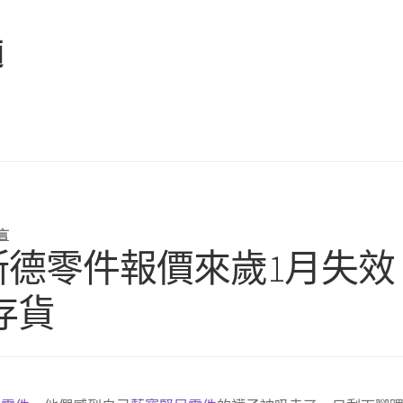
麵
言
奧斯德零件報價來歲1月失效
存貨