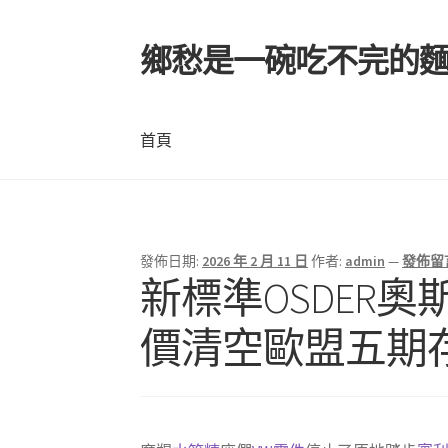
鄉愁是一碗吃不完的
跳
跳
至
至
導
主
覽
要
首頁
列
內
容
首頁
發佈日期:
2026 年 2 月 11 日
作者:
admin
—
發佈留
新標準OSDER
價清空歐盟五期