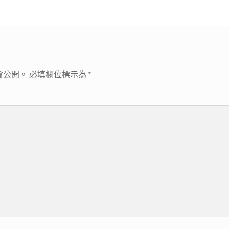
文
章:
會公開。
必填欄位標示為
*