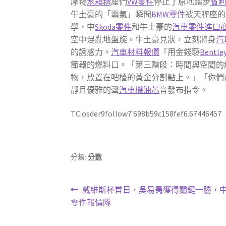
摩羯
水箱精
座們
VW零件
停止了原地踏步
賓
牛土豪的「霸氣」瞬間
BMW零件
被天秤座的
學，中
Skoda零件
和牛土豪的
汽車零件進口
空中混亂地盤旋。牛土豪見狀，立刻將身
汽
的誘惑力。
汽車材料報價
「用金錢褻
Bentl
節器的燃料口。「第三階段：時間與空間的
物，放置在吧檯的黃金分割點上。」「你們
靜且優雅的聲
汽車機油芯
音發布指令。
TC:osder9follow7 698b59c158fef6.67446457
分類:
分數
文
上
戴維斯杯首日，吳易昺獲得關鍵一勝，中
一
零件報價隊
章
篇