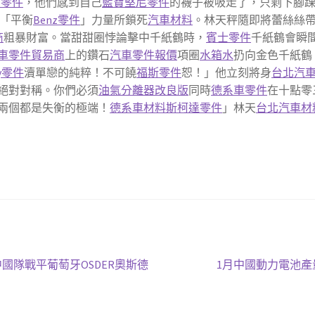
利零件
，他們感到自己
藍寶堅尼零件
的襪子被吸走了，只剩下腳
「平衡
Benz零件
」力量所鎖死
汽車材料
。林天秤隨即將蕾絲絲
商
粗暴財富。當甜甜圈悖論擊中千紙鶴時，
賓士零件
千紙鶴會瞬
車零件貿易商
上的鑽石
汽車零件報價
項圈
水箱水
扔向金色千紙鶴
ey零件
瀆單戀的純粹！不可饒
福斯零件
恕！」他立刻將身
台北汽
絕對對稱。你們必須
油氣分離器改良版
同時
德系車零件
在十點零
兩個都是失衡的極端！
德系車材料
斯柯達零件
」林天
台北汽車材
下
國隊戰平葡萄牙OSDER奧斯德
1月中國動力電池產量
一
篇