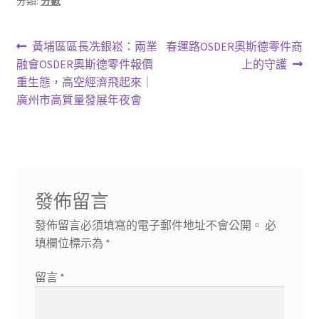
分類:
分數
文
上
下
黃埔區區長冼銀崧：兩業
春運路OSDER奧斯德零件商
一
一
融會OSDER奧斯德零件報價
上的守護
章
篇
篇
重生態，高空經濟飛起來｜
導
文
文
廣州市高質量發展年夜會
章:
章:
覽
發佈留言
發佈留言必須填寫的電子郵件地址不會公開。
必
填欄位標示為
*
留言
*