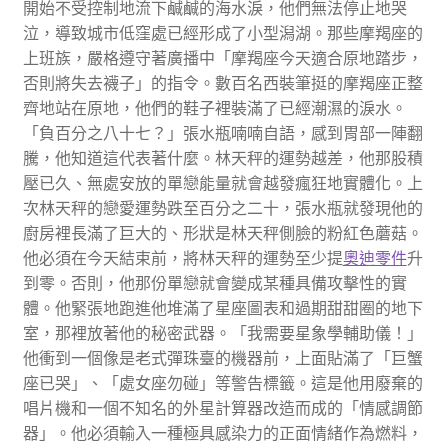
開始不受控制地流下鹹鹹的海水淚，他們無法停止地哭
泣，導致城市低窪處已經形成了小型潟湖。那些摩羯座的
上班族，嚴格遵守著廣播中「摩羯座今天適合原地踏步，
否則將失去襪子」的指令。數百名西裝筆挺的摩羯座正整
齊地站在原地，他們的鞋子裡裝滿了已經潮濕的淚水。
「負百分之八十七？」張水瓶喃喃自語，感到胃部一陣翻
騰，他知道這代表著什麼。林天秤的運勢越差，他那股積
壓已久、無處安放的單戀能量就會越發瘋狂地實體化。上
次林天秤的戀愛運勢跌至百分之二十，張水瓶就發現他的
廚房裡長滿了巨大的、形狀是林天秤側臉的粉紅色蘑菇。
他必須在今天結束前，將林天秤的運勢至少提
奧迪零件
升
到零。否則，他那份單戀就會變成某種具備攻擊性的實
體。他緊張地跑進他堆滿了星座圖表和過期甜甜圈的地下
室，那裡放著他的秘密武器。「我需要星象學輔助儀！」
他衝到一個像是老式彈珠臺的機器前，上面貼滿了「巨蟹
座已哭」、「處女座勿碰」等警告標籤。這是他用廢棄的
唱片機和一個不知名的外星計算器改造而成的「情感調節
器」。他必須輸入一種極具感染力的正面情緒作為燃料，