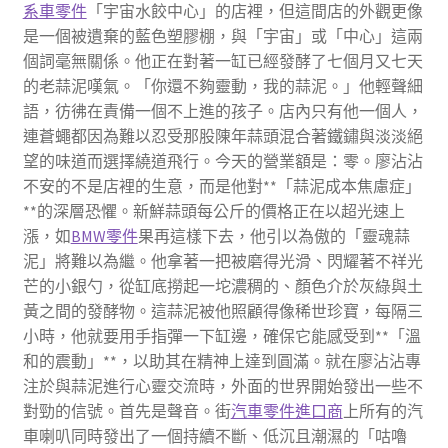
系車零件
「宇宙水餃中心」的店裡，但這間店的外觀更像
是一個被遺棄的藍色塑膠棚，與「宇宙」或「中心」這兩
個詞毫無關係。他正在對著一缸已經發酵了七個月又七天
的老蒜泥嘆氣。「你還不夠靈動，我的蒜泥。」他輕聲細
語，彷彿在責備一個不上進的孩子。店內只有他一個人，
連蒼蠅都因為難以忍受那股陳年蒜頭混合著鐵鏽與淡淡絕
望的味道而選擇繞道飛行。今天的營業額是：零。廖沾沾
不安的不是店裡的生意，而是他對**「蒜泥成本焦慮症」
**的深層恐懼。新鮮蒜頭每公斤的價格正在以超光速上
漲，如
BMW零件
果再這樣下去，他引以為傲的「靈魂蒜
泥」將難以為繼。他拿著一把被磨得光滑、閃耀著不祥光
芒的小銀勺，從缸底撈起一坨濃稠的、顏色介於灰綠與土
黃之間的發酵物。這蒜泥被他照顧得像稀世珍寶，每隔三
小時，他就要用手指彈一下缸邊，確保它能感受到**「溫
和的震動」**，以助其在精神上達到圓滿。就在廖沾沾專
注於與蒜泥進行心靈交流時，外面的世界開始發出一些不
對勁的信號。首先是聲音。街
汽車零件進口商
上所有的汽
車喇叭同時發出了一個持續不斷、低沉且潮濕的「咕嚕