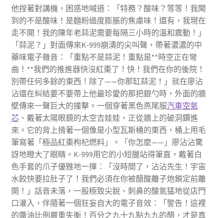
他捏著對講機，困惑地喊道：「特務？酸味？等等！我聞
到的不是酸味！是麵粉過度膨脹的焦慮味！還有，我現在
走不開！我的陳年老蒜泥需要每隔三小時的溫和震動！」
「蒜泥？」對面傳來K-999崩潰的尖叫聲，帶著濃濃的中
藥味電子雜音：「重點不是蒜泥！重點是**時空正在彎
曲！**我們的推進器快沒紅棗了！快！我們在你的後院！
別帶任何多餘的東西！除了——你那缸蒜泥！」就在廖沾
沾還在糾結要不要帶上他最珍愛的那把銀勺時，外面的牆
壁傳來一聲巨大的撞擊。一個穿著黑色燕尾服
汽車空氣
芯
、戴著太陽眼鏡的太空吉娃娃，正從牆上的破洞鑽進
來。它的背上揹著一個像是小型瓦斯桶的東西，桶上用毛
筆寫著「極品紅棗枸杞燃料」。「你怎麼——」廖沾沾驚
訝地瞪大了眼睛。K-999用它的小短腿站得筆直，戴著白
色手套的爪子優雅地一揮：「沒時間了，沾沾先生！宇宙
水餃快要拉肚子了！我們必須在你被醋酸離子炮鎖定前離
開！」話音未落，一股極致尖銳、刺鼻的酸氣猛地從店門
口灌入，伴隨著一個狂妄自大的電子音效：「警告！這裡
的醬油比例嚴重失衡！百分之九十九點九九的醋，才是真