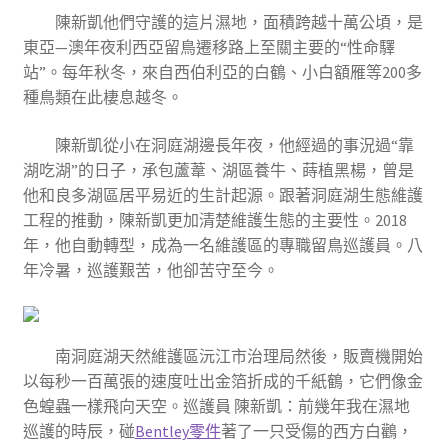
陳新凱他們守護的這片濕地，面積跨越十萬公頃，是
東亞—澳年夜利西亞留鳥遷移路上至關主要的“性命驛
站”。每年秋冬，來自西伯利亞的白鶴、小白額雁等200多
種鳥類在此棲息越冬。
陳新凱從小在洞庭湖邊長年夜，他經過的事況過“靠
湖吃湖”的日子，承包蘆葦、湖區養牛、蒔植黑楊，曾是
他和良多湖區居平易近的生計起源。跟著洞庭湖生態維護
工程的推動，陳新凱更加清楚維護生態的主要性。2018
年，他自動轉型，成為一名維護區的專職留鳥巡護員。八
年冷暑，巡護艱苦，他卻苦守至今。
南洞庭湖天然維護區沅江市治理局然後，販賣機開始
以每秒一百萬張的速度吐出金箔折成的千紙鶴，它們像金
色蝗蟲一樣飛向天空。巡護員 陳新凱：前幾年我在濕地
巡護的時辰，碰
Bentley零件
著了一只受傷的西方白鸛，