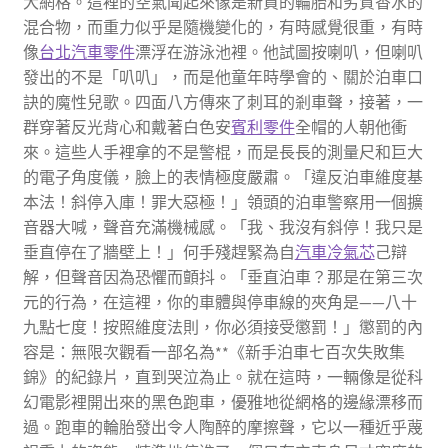
大網格。這裡的空氣聞起來像是新買的輪胎和劣質香水的
混合物，而重力似乎是隨機變化的，有時感覺很重，有時
像
台北汽車零件
漂浮在游泳池裡。他試圖按喇叭，但喇叭
發出的不是「叭叭」，而是他童年時學會的、關於泊車口
訣的魔性兒歌。四面八方傳來了刺耳的剎車聲，接著，一
群穿著反光背心和戴著白色安
賓利零件
全帽的人朝他衝
來。這些人手裡拿的不是警棍，而是長長的測量尺和巨大
的電子角度儀，臉上的表情極度嚴肅。「違反泊車維度基
本法！斜停入庫！罪大惡極！」領頭的泊車警察用一個擴
音器大喊，聲音充滿機械感。「我、我沒有斜停！我只是
垂直停在了牆壁上！」何手殘趕緊為自
汽車冷氣芯
己辯
解，但聲音因為恐懼而顫抖。「垂直泊車？那是在第三次
元的行為，在這裡，你的車體與停車線的夾角是——八十
九點七度！按照維度法則，你必須接受懲罰！」懲罰的內
容是：無限次觀看一部名為**《新手泊車七百次失敗集
錦》的紀錄片，直到哭泣為止。就在這時，一輛像是從科
幻電影裡開出來的黑色跑車，優雅地從網格的邊緣漂移而
過。跑車的輪胎發出令人陶醉的摩擦聲，它以一種近乎蔑