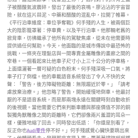
子被醋酸氣波震碎，發出了最後的哀鳴。廖沾沾的宇宙冒
險，就在這片蒜泥、中藥和醋酸的混亂中，拉開了帷幕。
《平行泊車維度：車位爭奪戰》何手殘的人生，被兩個巨
大的陰影籠罩著：停車費，以及平行泊車。他那輛老舊的
掀背車，彷彿繼承了他所有的駕駛焦慮，從未在他需要時
提供過任何幫助。今天，他面臨的是城市傳說中最恐怖的
挑戰，一條夾在理髮店與一間專賣金屬雕像的畫廊之間的
窄巷。一個看起來比他車子尺寸小上三十公分的停車格，
上面還灑著一層可疑的白色粉末。何手殘深吸一口氣。將
車子打了倒檔。他的車載語音系統發出了令人不快的女
聲：「警告，後方障礙物距離：無限趨近於零。」「請考
慮放棄治療。」他忽略了警告，開始緩慢地倒車。他最討
厭的不是語音系統，而是那兩塊永遠在關鍵時刻自動收折
的後視鏡。當他需要它們來判斷車體與那座價值不菲的銅
製獨角獸雕像之間的距離時，它們卻像兩片羞澀的耳朵一
樣，優雅地縮了回去。同時發出低語：「你還是別看了，
反正你也
Audi零件
停不好。」何手殘感覺心臟快要跳出來