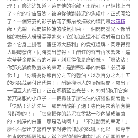
理！」廖沾沾知道，這是他的宿敵，王醋狂，已經找上門
了。他的宇宙冒險，被迫從他對蒜泥的焦慮中，正式開始
了。一個狂妄的影子佔滿了那扇被撞破的牆門邊
水箱精
緣，光線一瞬間被極端的酸氣扭曲。一個閃閃發光、像醋
罐的機器人緩緩漂浮進來，它的底座還不斷噴射著白色醋
霧。它身上掛著「醋狂派大勝利」的霓虹燈牌，閃爍得讓
人眼睛發疼，同時發出警報。王醋狂的聲音再次響起，這
次帶著金屬回音的嘲弄，刺耳得像是磨砂紙。「廖沾沾！
你那充滿腐敗氣味的蒜泥，是對醬料學的侮辱！必須淨
化！」「你將為你那百分之五的醬油，以及百分之九十五
的邪惡蒜頭付出代價！」醋罐機器人的頂端裂開，露出了
一個巨大的管口，正在聚積藍色光芒。K-999特務用它穿
著燕尾服的小爪子，一把抓住了廖沾沾的褲腳催促著他。
「快點！沾沾先生！那是醋酸離子炮！專門用來溶解有機
發酵物的！」「它會把你的蒜泥在零點一秒內變成無菌
的、純淨的白醋！那是浩劫啊！」「不准動我的蒜泥！」
廖沾沾發出了醬料學家對待信仰般的怒吼。他以一種專業
包水餃的極限速度，從旁邊的麵粉堆中抓起了兩團麵皮。