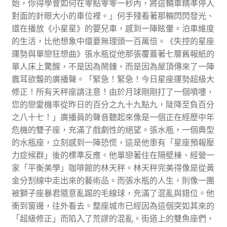
始，你得學會如何在零點零零一秒內，將這輛車精準停入
對面的針眼大小的車位裡。」何手殘看著那輛閃閃發光、
還在播放《小星星》的嬰兒車，感到一陣眩暈。泊車維度
的生活，比他想象中還要無理頭一百萬倍。《失控的星座
運勢與單戀狂想曲》張水瓶從他那張覆蓋著七層舊報紙的
單人床上驚醒，不是因為鬧鐘，而是因為屋頂傳來了一陣
震耳欲聾的廣播聲。「緊急！緊急！今日星座運勢超級大
修正！所有天秤座請注意！由於月球剛剛打了一個噴嚏，
您的戀愛機率從昨日的百分之九十九點九，陡降至負百分
之八十七！」廣播員的聲音聽起來像是一個正在經歷中年
危機的雙子座，充滿了戲劇性的絕望。張水瓶，一個典型
的水瓶座，立刻感到一陣恐慌，這是他患有「星座預報壓
力症候群」後的標準反應。他單戀著住在隔壁棟、經營一
家「平衡美學」咖啡館的林天秤。林天秤完美得像是從黃
金分割線中走出來的藝術品。而張水瓶的人生，則像一團
被獅子座暴君隨意亂踢的毛線球，充滿了混亂與錯位。他
衝到窗邊，往外看去。整座城市已經因為這個突如其來的
「超級修正」而陷入了荒謬的混亂。街道上的雙魚座們，