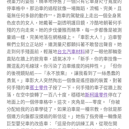
視重力的姿態，精準地停進了一個只有它車身尺寸寬度的
停車格中。那泊車的過程就像一場舞蹈，流暢、完美，且
毫無任何多餘的動作**。跑車的駕駛座上走出一個全身黑
色皮衣的女人，她戴著一副透明護目鏡，冷酷地朝著何手
殘的方向走來。她的步伐優雅而精準，每一步都像是被測
量過一樣，完美地落在網格線上。「車影大人！」泊車警
察們立刻立正站好，連測量尺都顫抖著不敢發出聲音。她
走到何手殘面前，輕蔑地
台北汽車材料
掃了一眼他那輛垂
直貼在牆上的掀背車，語氣冰冷。「新手，你的車技像一
團混亂的毛線球。你污染了泊車維度的純粹性。」「但你
的後視鏡貼紙——『永不放棄』，讓我看到了一絲愚蠢的
勇氣。」車影大人突然掏出一個像是遙控器的裝置，對著
何手殘的車
賓士零件
子按了一下。何手殘的車子從牆上脫
落，在空中旋轉了一百八十度，穩穩地
斯柯達零件
停在了
地面上的一個停車格中。這次，夾角是——零度。「你被
分配給我的泊車學徒了。如果泊車是一種宗教，你就是那
個連方向盤都沒摸過的新信徒。」她指了指旁邊一輛像是
巨型嬰兒車的改造車：「這是你的訓練工具，從現在開