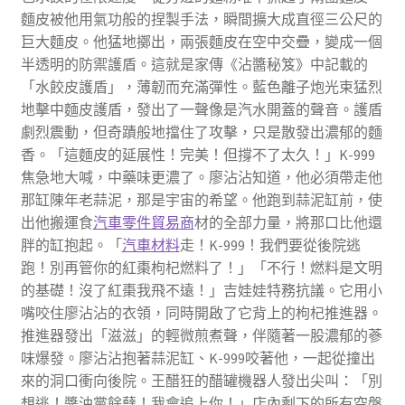
麵皮被他用氣功般的捏製手法，瞬間擴大成直徑三公尺的
巨大麵皮。他猛地擲出，兩張麵皮在空中交疊，變成一個
半透明的防禦護盾。這就是家傳《沾醬秘笈》中記載的
「水餃皮護盾」，薄韌而充滿彈性。藍色離子炮光束猛烈
地擊中麵皮護盾，發出了一聲像是汽水開蓋的聲音。護盾
劇烈震動，但奇蹟般地擋住了攻擊，只是散發出濃郁的麵
香。「這麵皮的延展性！完美！但撐不了太久！」K-999
焦急地大喊，中藥味更濃了。廖沾沾知道，他必須帶走他
那缸陳年老蒜泥，那是宇宙的希望。他跑到蒜泥缸前，使
出他搬運食
汽車零件貿易商
材的全部力量，將那口比他還
胖的缸抱起。「
汽車材料
走！K-999！我們要從後院逃
跑！別再管你的紅棗枸杞燃料了！」「不行！燃料是文明
的基礎！沒了紅棗我飛不遠！」吉娃娃特務抗議。它用小
嘴咬住廖沾沾的衣領，同時開啟了它背上的枸杞推進器。
推進器發出「滋滋」的輕微煎煮聲，伴隨著一股濃郁的蔘
味爆發。廖沾沾抱著蒜泥缸、K-999咬著他，一起從撞出
來的洞口衝向後院。王醋狂的醋罐機器人發出尖叫：「別
想逃！醬油黨餘孽！我會追上你！」店內剩下的所有空盤