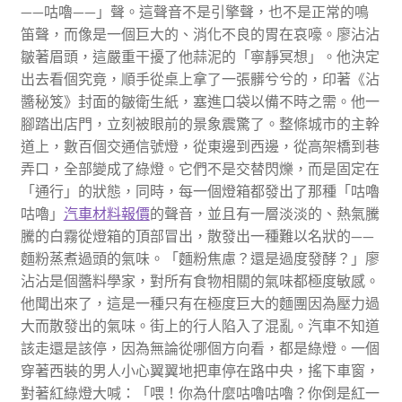
——咕嚕——」聲。這聲音不是引擎聲，也不是正常的鳴
笛聲，而像是一個巨大的、消化不良的胃在哀嚎。廖沾沾
皺著眉頭，這嚴重干擾了他蒜泥的「寧靜冥想」。他決定
出去看個究竟，順手從桌上拿了一張髒兮兮的，印著《沾
醬秘笈》封面的皺衛生紙，塞進口袋以備不時之需。他一
腳踏出店門，立刻被眼前的景象震驚了。整條城市的主幹
道上，數百個交通信號燈，從東邊到西邊，從高架橋到巷
弄口，全部變成了綠燈。它們不是交替閃爍，而是固定在
「通行」的狀態，同時，每一個燈箱都發出了那種「咕嚕
咕嚕」
汽車材料報價
的聲音，並且有一層淡淡的、熱氣騰
騰的白霧從燈箱的頂部冒出，散發出一種難以名狀的——
麵粉蒸煮過頭的氣味。「麵粉焦慮？還是過度發酵？」廖
沾沾是個醬料學家，對所有食物相關的氣味都極度敏感。
他聞出來了，這是一種只有在極度巨大的麵團因為壓力過
大而散發出的氣味。街上的行人陷入了混亂。汽車不知道
該走還是該停，因為無論從哪個方向看，都是綠燈。一個
穿著西裝的男人小心翼翼地把車停在路中央，搖下車窗，
對著紅綠燈大喊：「喂！你為什麼咕嚕咕嚕？你倒是紅一