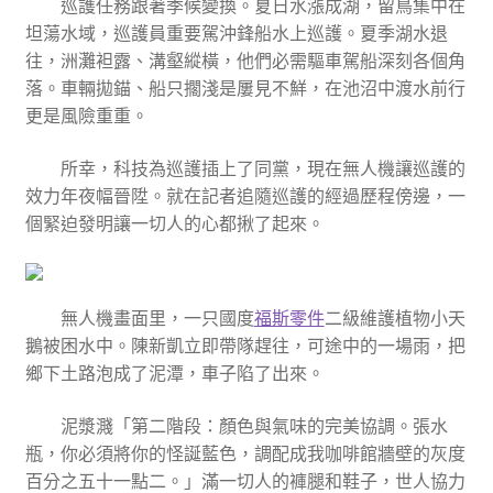
巡護任務跟著季候變換。夏日水漲成湖，留鳥集中在
坦蕩水域，巡護員重要駕沖鋒船水上巡護。夏季湖水退
往，洲灘袒露、溝壑縱橫，他們必需驅車駕船深刻各個角
落。車輛拋錨、船只擱淺是屢見不鮮，在池沼中渡水前行
更是風險重重。
所幸，科技為巡護插上了同黨，現在無人機讓巡護的
效力年夜幅晉陞。就在記者追隨巡護的經過歷程傍邊，一
個緊迫發明讓一切人的心都揪了起來。
無人機畫面里，一只國度
福斯零件
二級維護植物小天
鵝被困水中。陳新凱立即帶隊趕往，可途中的一場雨，把
鄉下土路泡成了泥潭，車子陷了出來。
泥漿濺「第二階段：顏色與氣味的完美協調。張水
瓶，你必須將你的怪誕藍色，調配成我咖啡館牆壁的灰度
百分之五十一點二。」滿一切人的褲腿和鞋子，世人協力