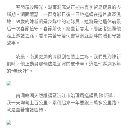
春節這段時光，湖南洞庭湖正迎來夏季留鳥棲息的岑
嶺期。湖面蕭瑟，一群身影日復一日地巡護在這片廣袤濕
地。59歲的陳新凱是步隊中的老隊員，這將是他退休前最
后一次春節值守。春節前夜，總臺新春走下層記者追隨他
走上巡護之路。看平常苦守若何書寫洞庭湖畔的暖和守護
故事。
凌晨，南洞庭湖的冷風刮在臉上生疼。我們見到陳新
凱時，他正動員那輛儘是泥濘的皮卡車，這是他巡湖多年
的“老伙計”。
南洞庭湖天然維護區沅江市治理局巡護員 陳新凱：
我一天均勻上百公里，累積起來一年要跑三萬多公里路，
就是圍著維護區轉。