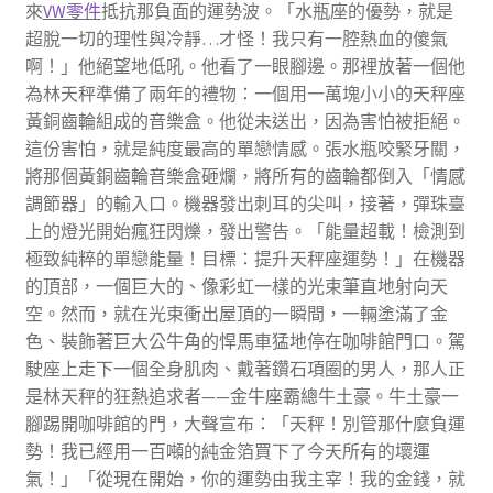
來
VW零件
抵抗那負面的運勢波。「水瓶座的優勢，就是
超脫一切的理性與冷靜…才怪！我只有一腔熱血的傻氣
啊！」他絕望地低吼。他看了一眼腳邊。那裡放著一個他
為林天秤準備了兩年的禮物：一個用一萬塊小小的天秤座
黃銅齒輪組成的音樂盒。他從未送出，因為害怕被拒絕。
這份害怕，就是純度最高的單戀情感。張水瓶咬緊牙關，
將那個黃銅齒輪音樂盒砸爛，將所有的齒輪都倒入「情感
調節器」的輸入口。機器發出刺耳的尖叫，接著，彈珠臺
上的燈光開始瘋狂閃爍，發出警告。「能量超載！檢測到
極致純粹的單戀能量！目標：提升天秤座運勢！」在機器
的頂部，一個巨大的、像彩虹一樣的光束筆直地射向天
空。然而，就在光束衝出屋頂的一瞬間，一輛塗滿了金
色、裝飾著巨大公牛角的悍馬車猛地停在咖啡館門口。駕
駛座上走下一個全身肌肉、戴著鑽石項圈的男人，那人正
是林天秤的狂熱追求者——金牛座霸總牛土豪。牛土豪一
腳踢開咖啡館的門，大聲宣布：「天秤！別管那什麼負運
勢！我已經用一百噸的純金箔買下了今天所有的壞運
氣！」「從現在開始，你的運勢由我主宰！我的金錢，就