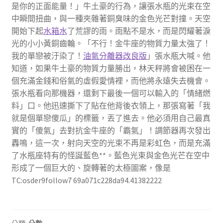
是你的正面能量！」牛土豪的行為，讓張水瓶的光束在空
中瞬間扭曲，與一種夾雜著銅臭味的金色光芒對撞。天空
開始下起
水箱水
了荒謬的雨。雨點不是水，而是閃耀著淚
光的小小黃銅齒輪。「不行！金牛座的物質力量太強了！
我的單戀被汙染了！
油氣分離器改良版
」張水瓶大喊。他
知道，如果牛土豪的物質力量勝出，林天秤將會被困在一
個充滿金錢和俗氣的虛假愛情裡，而他將永遠失去機會。
張水瓶看向那機器，還剩下最後一個可以輸入的「情緒燃
料」口。他迅速撕下了貼在他背後衣領上，那張寫著「我
就是個單戀傻瓜」的標籤，丟了進去。他必須用自己最真
實的「傻氣」去對抗金牛座的「霸氣」！調節器再次發出
轟鳴，這一次，射向天空的光束不再是彩虹色，而是充滿
了水瓶座特有的怪誕藍色**。藍色光束與金色光芒在空中
形成了一個巨大的、旋轉著的太極圖案，像是
TC:osder9follow7 69a071c228da94.41382222