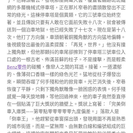
了。他轉頭看去，發現那座高聳入雲、覆蓋著鏽跡斑斑鐵
網的多層機械式停車塔，正在那片窄巷的盡頭散發出不正
常的綠光。這棟停車塔是個異類，它的三號車位始終空
著，並且傳說只要有人敢在它面前失敗十八次，就會被傳
送到一個泊車地獄。他已經失敗了十七次。現在是第十八
次。他打了方向盤，車頭朝著銅獨角獸的方向猛地偏轉。
後視鏡發出最後的溫柔提醒：「再見，世界。」他沒有撞
上獨角獸，但他那顫抖的車尾卻擦到了停車塔三號車位入
口處的一根古老、佈滿苔蘚的柱子。不是撞擊，而是輕柔
Benz零件
的碰觸，像戀人之間的耳語。接著，一道濃郁
的、像薄荷口香糖一樣的綠色光芒。猛地從柱子爆發出
來，瞬間吞噬了何手殘和他的掀背車。光芒消失後，窄巷
恢復了平靜，只剩下獨角獸雕像一臉困惑的表情。何手殘
感覺一陣天旋地轉，等他回過神來，他的車子竟然垂直停
在一個貼滿了巨大獎狀的牆壁上。獎狀上寫著：「完美倒
車入庫獎——第零點零零零零零九度偏差。」落款人是
「倒車王」。他趕緊從車窗探出頭，發現周圍不再是熟悉
的城市街道，而是一望無際、由無數白線和編號組成的巨