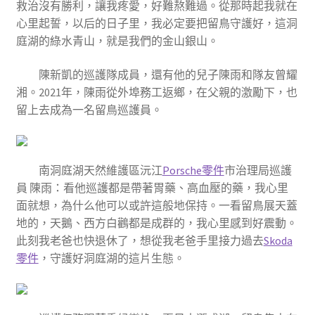
救治沒有勝利，讓我疼愛，好難熬難過。從那時起我就在
心里起誓，以后的日子里，我必定要把留鳥守護好，這洞
庭湖的綠水青山，就是我們的金山銀山。
陳新凱的巡護隊成員，還有他的兒子陳雨和隊友曾耀
湘。2021年，陳雨從外埠務工返鄉，在父親的激勵下，也
留上去成為一名留鳥巡護員。
南洞庭湖天然維護區沅江
Porsche零件
市治理局巡護
員 陳雨：看他巡護都是帶著胃藥、高血壓的藥，我心里
面就想，為什么他可以或許這般地保持。一看留鳥展天蓋
地的，天鵝、西方白鸛都是成群的，我心里感到好震動。
此刻我老爸也快退休了，想從我老爸手里接力過去
Skoda
零件
，守護好洞庭湖的這片生態。