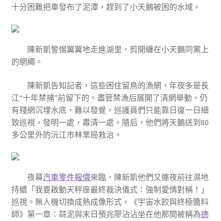
十分困難把車發布了泥潭，趕到了小天鵝被困的水域。
陳新凱警惕翼翼地走進湖里，剪開纏在小天鵝同黨上
的網繩。
陳新凱告知記者，這些困住留鳥的漁網，年夜多是長
江“十年禁捕”前留下的。盡管禁漁后展開了清網舉動，仍
有殘網沉埋水底，難以發覺。巡護員們只能靠日復一日細
致巡視，發明一處，肅清一處。隨后，他們將天鵝送到80
多公里外的沅江市林業局救治。
夜幕
汽車零件報價
來臨，陳新凱他們又連夜前往濕地
持續「我要啟動天秤座最終裁決儀式：強制愛情對稱！」
巡視。無人機切換成熱成像形式，《宇宙水餃與終極醬料
師》第一章：蒜泥與末日預兆廖沾沾坐在他那間被稱為
德