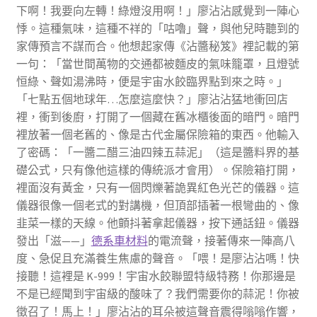
下啊！我要向左轉！綠燈沒用啊！」廖沾沾感覺到一陣心
悸。這種氣味，這種不祥的「咕嚕」聲，與他兒時聽到的
家傳預言不謀而合。他想起家傳《沾醬秘笈》裡記載的第
一句：「當世間萬物的交通都被麵皮的氣味籠罩，且燈號
恒綠、聲如湯沸時，便是宇宙水餃臨界點到來之時。」
「七點五個地球年…怎麼這麼快？」廖沾沾猛地衝回店
裡，衝到後廚，打開了一個藏在舊冰櫃後面的暗門。暗門
裡放著一個老舊的、像是古代金屬保險箱的東西。他輸入
了密碼：「一醬二醋三油四辣五蒜泥」（這是醬料界的基
礎公式，只有像他這樣的傳統派才會用）。保險箱打開，
裡面沒有黃金，只有一個閃爍著詭異紅色光芒的儀器。這
儀器很像一個老式的對講機，但頂部插著一根彎曲的、像
韭菜一樣的天線。他顫抖著拿起儀器，按下通話鈕。儀器
發出「滋——」
德系車材料
的電流聲，接著傳來一陣高八
度、急促且充滿養生焦慮的聲音。「喂！是廖沾沾嗎！快
接聽！這裡是 K-999！宇宙水餃聯盟特級特務！你那邊是
不是已經聞到宇宙級的酸味了？我們需要你的蒜泥！你被
徵召了！馬上！」廖沾沾的耳朵被這聲音震得嗡嗡作響，