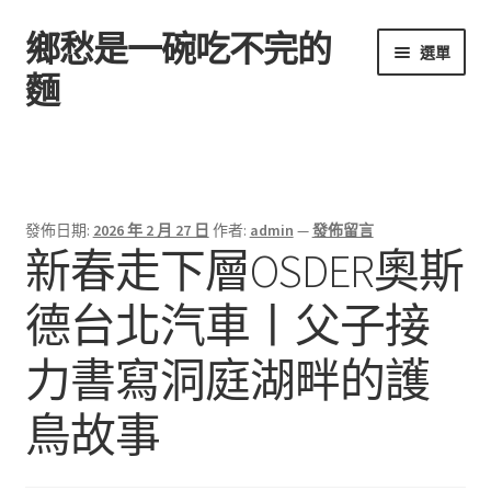
鄉愁是一碗吃不完的
跳
跳
選單
至
至
麵
導
主
覽
要
首頁
列
內
容
發佈日期:
2026 年 2 月 27 日
作者:
admin
—
發佈留言
新春走下層OSDER奧斯
德台北汽車丨父子接
力書寫洞庭湖畔的護
鳥故事