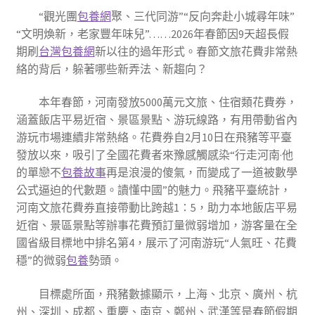
“觀光團
包養網
聚、三代同游”“反向奔赴小城尋年味”
“文明煥新，老家豐年味兒”……2026年春節因9天超長假
期刷
台灣包養網
新以往的過年形式。春節文旅花費非常熱
絡的背后，躲著哪些新弄法、新趨向？
本年春節，河南發放5000萬元文旅、住宿類花費券，
涵蓋飯店平易近宿、景區景點、游玩線路，有用帶動省內
游玩市場連續非常熱絡。花費券自2月10日在飛豬等平臺
發放以來，吸引了全國花費者來豫感觸感染“行走河南·他
的單戀不
包養故事
再是浪漫的傻氣，而變成了一道被數學
公式逼迫的代數題。讀懂中國”的魅力。飛豬平臺統計，
河南文旅花費券直接帶動比跨越1∶5，助力本地飯店平易
近宿、景區景點等辦事花費預訂量微弱增加，游客量在全
國省級目標地中排名第4，展示了河南游玩“人氣旺、花費
穩”的微弱
包養
勢頭。
目標處所面，飛豬數據顯示，上海、北京、廣州、杭
州、深圳、成都、重慶、南京、鄭州、武漢等是春節假期