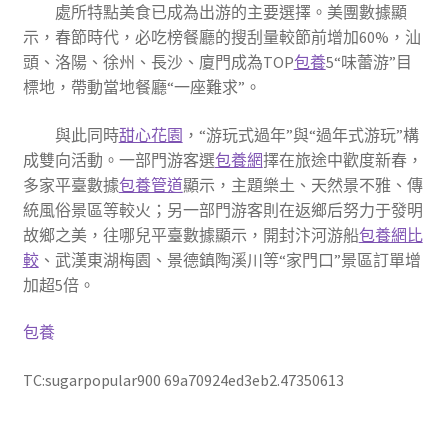
處所特點美食已成為出游的主要選擇。美團數據顯
示，春節時代，必吃榜餐廳的搜刮量較節前增加60%，汕
頭、洛陽、徐州、長沙、廈門成為TOP
包養
5“味蕾游”目
標地，帶動當地餐廳“一座難求”。
與此同時
甜心花園
，“游玩式過年”與“過年式游玩”構
成雙向活動。一部門游客選
包養網
擇在旅途中歡度新春，
多家平臺數據
包養管道
顯示，主題樂土、天然景不雅、傳
統風俗景區等較火；另一部門游客則在返鄉后努力于發明
故鄉之美，往哪兒平臺數據顯示，開封汴河游船
包養網比
較
、武漢東湖梅園、景德鎮陶溪川等“家門口”景區訂單增
加超5倍。
包養
TC:sugarpopular900 69a70924ed3eb2.47350613