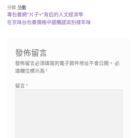
分類:
分數
文
上
專包養網“片子+”背后的人文經濟學
一
下
在京味台包養價格中感觸感染別樣年味
章
篇
一
導
文
篇
章:
文
覽
發佈留言
章:
發佈留言必須填寫的電子郵件地址不會公開。
必
填欄位標示為
*
留言
*