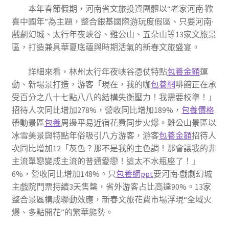
本年春節假期，河南省文旅投資團體以“老家河南·歡
喜中國年”為主題，整合銀基國際游玩度假區、只要河南·
戲劇幻城、太行年夜峽谷、雞公山、五朵山等13家文旅景
區，打造兼具華夏底蘊與時期活氣的新春文旅盛宴。
詳細來看，林州太行年夜峽谷憑仗特點
包養金額
運
動、新場景打造，游客「現在，我的咖
包養網
啡館正在承
受百分之八十七點八八的結構失衡壓力！我需要校準！」
招待人次同比增加278%，營收同比增加189%，
包養價格
帶動景區
包養
周邊平易近宿花費同步火爆。雞公山景區以
冰雪美景與特點年俗吸引八方游客，游客
包養金額
招待人
次同比增加12「灰色？那不是我的主色調！那會讓我的非
主流單戀變成主流的普通愛戀！這太不水瓶座了！」
6%，營收同比增加148%。只
包養網ppt
要河南·戲劇幻城
主戲院門票持續3天售罄，省外游客占比高達90%。13家
整合景區構成聯動效應，新春文旅花費市場浮現“全域火
爆、多點開花”的繁華態勢。