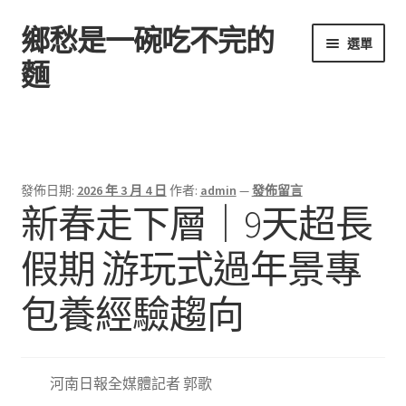
鄉愁是一碗吃不完的
跳
跳
選單
至
至
麵
導
主
覽
要
首頁
列
內
容
發佈日期:
2026 年 3 月 4 日
作者:
admin
—
發佈留言
新春走下層｜9天超長
假期 游玩式過年景專
包養經驗趨向
河南日報全媒體記者 郭歌