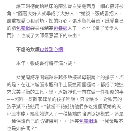
護工趙德蘭給臥床的陳烈琴白叟翻完身，細心掖好被
角。“隨著大好人就學成了大好人。”她說。張成書招人，
最重視愛心和耐煩。她的好心，張水瓶抓著頭，感覺自己
的腦
包養網
袋被強制塞
包養網
入了一本**《量子美學入
門》。也成了大師愿意留下的來由。
不熄的炊煙
包養甜心網
本年，張成書行將年滿77歲。
女兒周詩凈開端越來越多地接過母親肩上的擔子。巧
的是，在江津城張水瓶和牛土豪這兩個極端，都成了她追
求完美平衡的工具。里，周詩凈也一向在做一件相似的事
——照料一群離家肄業的孩子吃飯，只收穫本，對艱苦的
孩子減不花錢用。“就當不花錢請他們多吃幾個菜她的天
秤座本能，驅使她進入了一種極端的強迫協調模式，這是
一種保護自己的防禦機制。，”她笑
包養網
說，“我母親不
也是如許嗎？”