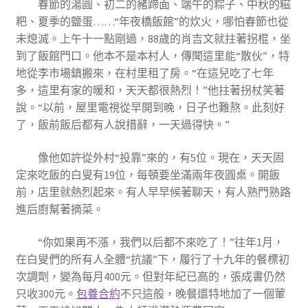
春節的湯圓、初二的豬蹄面、端午的粽子、中秋的糍
粑、夏季的鹽蛋……“年夜橋飯館”的炊火，哪怕春節也從
未熄滅。上午十一點剛過，88歲的肖吉文就拄著拐棍，坐
到了飯館門口。他本不是本村人，傳聞這里能“散伙”，特
地從李市場鎮搬來，在村里租了房。“在這兒吃了七年
多，這里有家的暖和，天天都很熱烈！”他拄著拐杖笑著
說。“以前，屋里電視從早開到晚，日子也難熬。此刻好
了，飯前飯后都有人說措辭，一天過得快。”
像他如許從外村“投靠”來的，有5位。現在，天天固
定來吃飯的白叟有19位，每頓要坐滿兩年夜圓桌。開飯
前，店里就熱烈起來。有人早早候著聊天，有人熟門熟路
進后廚幫著摘菜。
“你如果再不漲，我們以后都不來吃了！”往年1月，
在白叟們的所有人全體“抗議”下，履行了十九年的餐標初
次調劑，變為每月400元。但對年紀已高的，張成書仍然
只收300元。
包養合約
不只這般，晚餐還特地加了一個葷