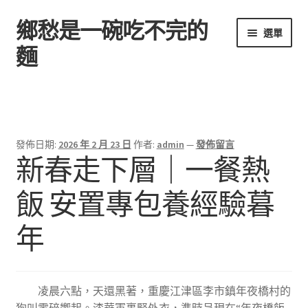
鄉愁是一碗吃不完的
跳
跳
選單
至
至
麵
導
主
覽
要
首頁
列
內
容
發佈日期:
2026 年 2 月 23 日
作者:
admin
—
發佈留言
新春走下層｜一餐熱
飯 安置專包養經驗暮
年
凌晨六點，天還黑著，重慶江津區李市鎮年夜橋村的