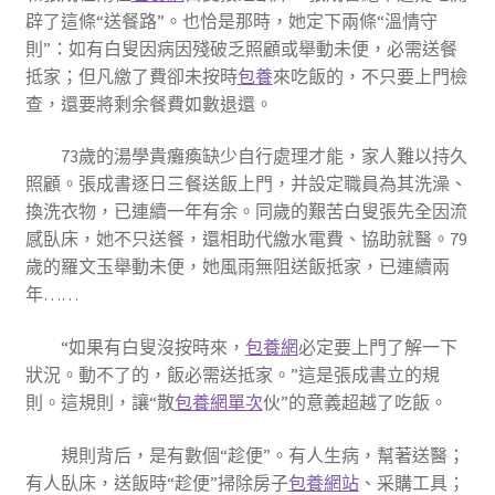
辟了這條“送餐路”。也恰是那時，她定下兩條“溫情守
則”：如有白叟因病因殘破乏照顧或舉動未便，必需送餐
抵家；但凡繳了費卻未按時
包養
來吃飯的，不只要上門檢
查，還要將剩余餐費如數退還。
73歲的湯學貴癱瘓缺少自行處理才能，家人難以持久
照顧。張成書逐日三餐送飯上門，并設定職員為其洗澡、
換洗衣物，已連續一年有余。同歲的艱苦白叟張先全因流
感臥床，她不只送餐，還相助代繳水電費、協助就醫。79
歲的羅文玉舉動未便，她風雨無阻送飯抵家，已連續兩
年……
“如果有白叟沒按時來，
包養網
必定要上門了解一下
狀況。動不了的，飯必需送抵家。”這是張成書立的規
則。這規則，讓“散
包養網單次
伙”的意義超越了吃飯。
規則背后，是有數個“趁便”。有人生病，幫著送醫；
有人臥床，送飯時“趁便”掃除房子
包養網站
、采購工具；