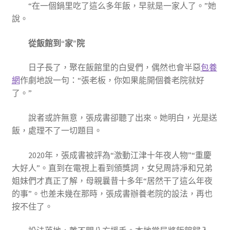
“在一個鍋里吃了這么多年飯，早就是一家人了。”她
說。
從飯館到“家”院
日子長了，聚在飯館里的白叟們，偶然也會半惡
包養
網
作劇地說一句：“張老板，你如果能開個養老院就好
了。”
說者或許無意，張成書卻聽了出來。她明白，光是送
飯，處理不了一切題目。
2020年，張成書被評為“激動江津十年夜人物”“重慶
大好人”。直到在電視上看到頒獎詞，女兒周詩凈和兄弟
姐妹們才真正了解，母親曩昔十多年“居然干了這么年夜
的事”。也差未幾在那時，張成書辦養老院的設法，再也
按不住了。