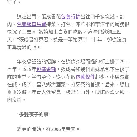
往了。
這趟出門，張成書花
包養行情
出往四千多塊錢。割
肉、
包養網車馬費
揀菜、打包，漆華軍和李澤常的肩膀很
快沉了上去。“飯館加上白叟們吃飯，這些也就夠三四
天。”張成書打算著。這是一筆她算了二十年，卻從沒真
正算清過的賬。
年夜橋飯館的招牌，在這條穿場而過的街上掛了四十
七年。1979年
包養金額
，張成書和幾個姐妹承包下生孩子
隊的食堂，掌勺至今。從豆花飯
包養條件
起步，小店憑實
在誠，成了十里八鄉辦酒菜、打牙祭的首選。后來，場鎮
垂垂冷僻，年青人像留鳥一樣飛向山外，飯館的炊火卻一
向沒斷。
“多雙筷子的事”
變更的開始，在2006年春天。