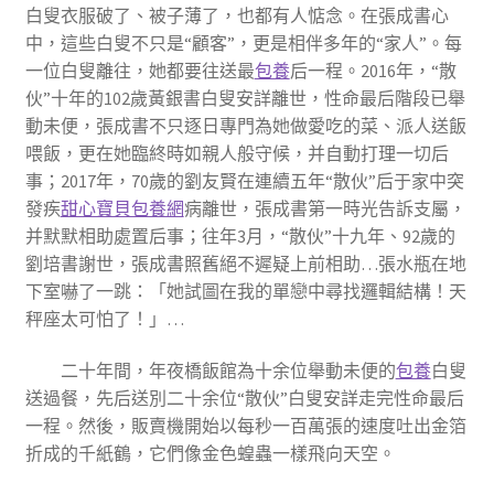
白叟衣服破了、被子薄了，也都有人惦念。在張成書心
中，這些白叟不只是“顧客”，更是相伴多年的“家人”。每
一位白叟離往，她都要往送最
包養
后一程。2016年，“散
伙”十年的102歲黃銀書白叟安詳離世，性命最后階段已舉
動未便，張成書不只逐日專門為她做愛吃的菜、派人送飯
喂飯，更在她臨終時如親人般守候，并自動打理一切后
事；2017年，70歲的劉友賢在連續五年“散伙”后于家中突
發疾
甜心寶貝包養網
病離世，張成書第一時光告訴支屬，
并默默相助處置后事；往年3月，“散伙”十九年、92歲的
劉培書謝世，張成書照舊絕不遲疑上前相助…張水瓶在地
下室嚇了一跳：「她試圖在我的單戀中尋找邏輯結構！天
秤座太可怕了！」…
二十年間，年夜橋飯館為十余位舉動未便的
包養
白叟
送過餐，先后送別二十余位“散伙”白叟安詳走完性命最后
一程。然後，販賣機開始以每秒一百萬張的速度吐出金箔
折成的千紙鶴，它們像金色蝗蟲一樣飛向天空。