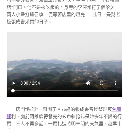
狗叫零碎響起。漆華軍裹緊外衣，準時呈現在“年夜橋飯
館”門口。他不是來吃飯的。身旁的李澤常打了個哈欠，
兩人小聲打過召喚，便等著店里的燈亮——此日，是幫老
板張成書采買的日子。
店門“吱呀”一聲開了。76歲的張成書曾經整理爽
包養
網
利，胸前阿誰磨得發亮的玄色斜挎包是她多年不變的行
頭。三人不再多話，一頭扎進將明未明的天氣里，趁早市