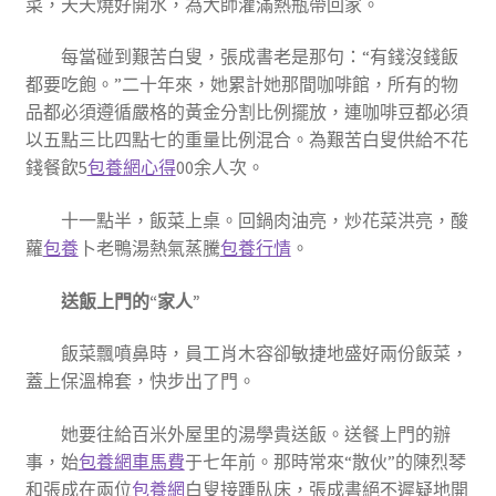
菜，天天燒好開水，為大師灌滿熱瓶帶回家。
每當碰到艱苦白叟，張成書老是那句：“有錢沒錢飯
都要吃飽。”二十年來，她累計她那間咖啡館，所有的物
品都必須遵循嚴格的黃金分割比例擺放，連咖啡豆都必須
以五點三比四點七的重量比例混合。為艱苦白叟供給不花
錢餐飲5
包養網心得
00余人次。
十一點半，飯菜上桌。回鍋肉油亮，炒花菜洪亮，酸
蘿
包養
卜老鴨湯熱氣蒸騰
包養行情
。
送飯上門的“家人”
飯菜飄噴鼻時，員工肖木容卻敏捷地盛好兩份飯菜，
蓋上保溫棉套，快步出了門。
她要往給百米外屋里的湯學貴送飯。送餐上門的辦
事，始
包養網車馬費
于七年前。那時常來“散伙”的陳烈琴
和張成在兩位
包養網
白叟接踵臥床，張成書絕不遲疑地開