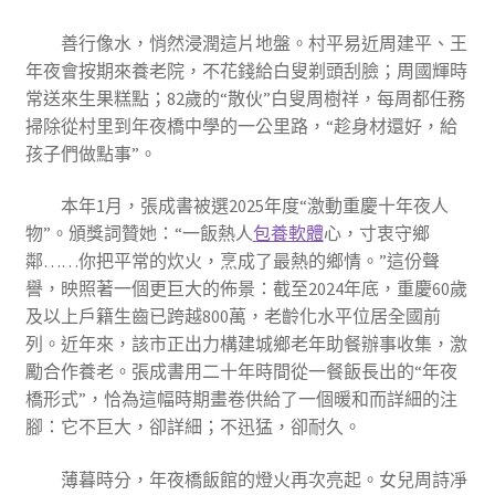
善行像水，悄然浸潤這片地盤。村平易近周建平、王
年夜會按期來養老院，不花錢給白叟剃頭刮臉；周國輝時
常送來生果糕點；82歲的“散伙”白叟周樹祥，每周都任務
掃除從村里到年夜橋中學的一公里路，“趁身材還好，給
孩子們做點事”。
本年1月，張成書被選2025年度“激動重慶十年夜人
物”。頒獎詞贊她：“一飯熱人
包養軟體
心，寸衷守鄉
鄰……你把平常的炊火，烹成了最熱的鄉情。”這份聲
譽，映照著一個更巨大的佈景：截至2024年底，重慶60歲
及以上戶籍生齒已跨越800萬，老齡化水平位居全國前
列。近年來，該市正出力構建城鄉老年助餐辦事收集，激
勵合作養老。張成書用二十年時間從一餐飯長出的“年夜
橋形式”，恰為這幅時期畫卷供給了一個暖和而詳細的注
腳：它不巨大，卻詳細；不迅猛，卻耐久。
薄暮時分，年夜橋飯館的燈火再次亮起。女兒周詩凈