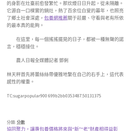
的身影在灶臺前愈發繁忙。那炊煙日日升起，從未隔離。
它源自一口樸實的鍋灶，熱了百余位白叟的暮年，也照亮
了鄉土社會深處，
包養網推薦
關于莊嚴、守看與老有所依
的最本真的能夠。
在這里，每一個搖搖擺晃的日子，都被一種無聲的諾
言，穩穩接住。
農人日報全媒體記者 鄧俐
林天秤首先將蕾絲絲帶優雅地繫在自己的右手上，這代表
感性的權重。
TC:sugarpopular900 699b2bb0353487.50131375
分類:
分數
文
上
協同聚力，讓專包養價格將來與“新”“老”財產相得益彰