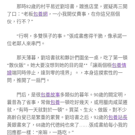
那時82歲的村平易近劉培書，踱進店里，遲疑再三開
了口：“老板
包養網
，一小我開仗費事，在你這兒搭個
伙，行不？”
“行啊，多雙筷子的事。”張成書應得干脆，像承諾一
位老鄰人來串門。
那天薄暮，劉培書就和夥計們圍坐一桌，吃了第一頓
“散伙飯”。她大要沒想到她的目的是**「讓兩個極
包養情
婦
端同時停止，達到零的境界」。，本身這摸索性的一
問，推開了一扇門。
門后，是很
包養故事
多類似的暮年。90歲的闕定明，
曩昔為了省事，常做
包養
一頓吃好幾天，或用臘肉咸菜遷
就，“有時一天就對於一頓”。買菜、生火、做飯，對不少
高齡白叟已是繁重的累贅。劉培書之后，92歲的
包養站長
黃銀書來了，68歲的代德純也來了……張成書給每小我的
回應都一樣：“來嘛，一路吃。”