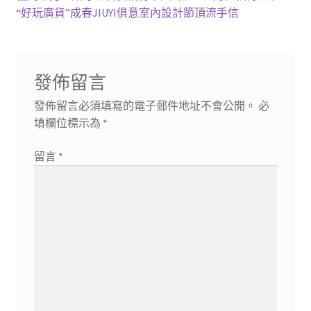
一
下
“好玩廣貨”成春JIUYI俱意室內設計節頂流手信
章
篇
一
導
文
篇
章:
文
覽
發佈留言
章:
發佈留言必須填寫的電子郵件地址不會公開。
必
填欄位標示為
*
留言
*