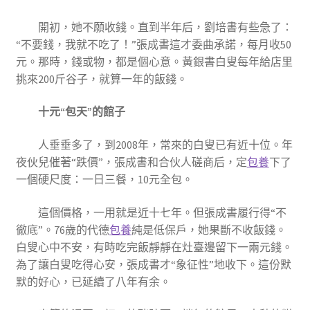
開初，她不願收錢。直到半年后，劉培書有些急了：
“不要錢，我就不吃了！”張成書這才委曲承諾，每月收50
元。那時，錢或物，都是個心意。黃銀書白叟每年給店里
挑來200斤谷子，就算一年的飯錢。
十元“包天”的館子
人垂垂多了，到2008年，常來的白叟已有近十位。年
夜伙兒催著“跌價”，張成書和合伙人磋商后，定
包養
下了
一個硬尺度：一日三餐，10元全包。
這個價格，一用就是近十七年。但張成書履行得“不
徹底”。76歲的代德
包養
純是低保戶，她果斷不收飯錢。
白叟心中不安，有時吃完飯靜靜在灶臺邊留下一兩元錢。
為了讓白叟吃得心安，張成書才“象征性”地收下。這份默
默的好心，已延續了八年有余。