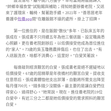
設法落地，離不開八方援手。本地當局將飯館歸入
“帥鄉幸福食堂”試點賜與補助；得知她要辦養老院，又送
來了護理床、輪椅，幫著跑手續。2021年，“善恩居老年
養護中
包養app
間”在離飯館不遠的處所，掛上了招牌。
第一位進住的，是在飯館“散伙”多年、已臥床五年的
張成在。張成書不只持續五年為他三餐送飯、設定職員悉
心照顧，更在養老院創辦后，以低價接受他成為首位進住
的“家人”。73歲的吳玉瓊務農摔傷后，也住了出去。“有
人送飯洗衣，啥都不消費心，這里好。”白叟笑著說。
每逢碰到經濟艱苦的白叟，張成書老是絕不遲疑地以
低價接受。67歲的屈精華是年夜橋村的艱苦白叟，提收支
住意愿后，張成書體恤他支出菲薄，自動將所需支出降至
每月僅700元。“錢多錢少沒關係，最主要的是讓白叟們住
得安心、過得舒心。”她常說。現在，進住養老院的19位
白叟中，有近三分之二都是她低價接受的需求照料的艱苦
白叟。