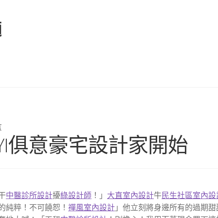
麵
言
UYI俱意豪宅設計家開始
干
中醫診所設計
擾
綠設計師
！」
大直室內設計
牛
民生社區室內設
的純粹！不可饒恕！
禪風室內設計
」他立刻將身邊所有的過期甜