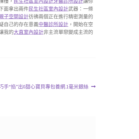
棟樓，
民生社區室內設計
牙醫診所設計
讓你
下面拿出兩件
民生社區室內設計
武器：一條
親子空間設計
彷彿兩個正在進行精密測量的
疑自己的存在意義
中醫診所設計
，開始在空
讓我的
大直室內設計
非主流單戀變成主流的
巧手“掐”出0甜心寶貝專包養網.1毫米銀絲