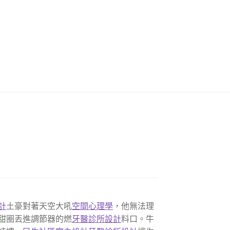
計
土豪對著天空大吼
空間心理學
，他無法理
甜圈丟進調節器的燃
牙醫診所設計
料口。牛