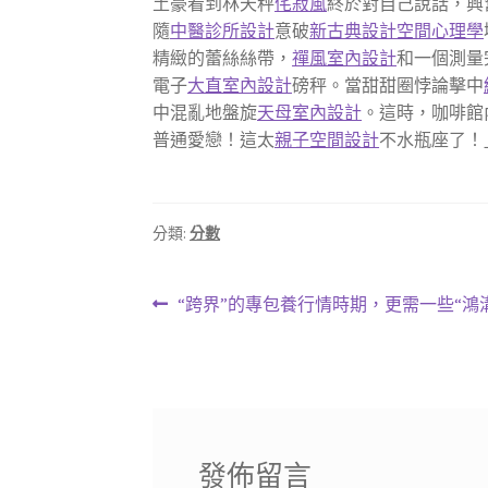
土豪看到林天秤
侘寂風
終於對自己說話，興
隨
中醫診所設計
意破
新古典設計
空間心理學
精緻的蕾絲絲帶，
禪風室內設計
和一個測量
電子
大直室內設計
磅秤。當甜甜圈悖論擊中
中混亂地盤旋
天母室內設計
。這時，咖啡館
普通愛戀！這太
親子空間設計
不水瓶座了！
分類:
分數
文
上
“跨界”的專包養行情時期，更需一些“鴻
一
章
篇
導
文
章:
覽
發佈留言