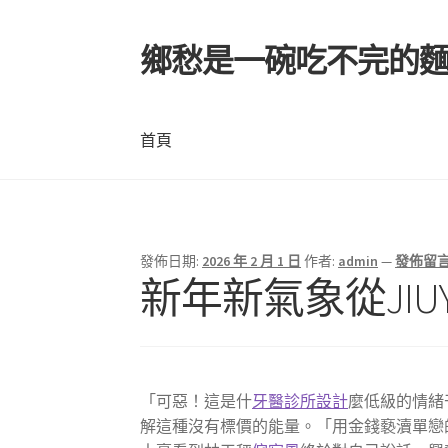
鄉愁是一碗吃不完的
跳
跳
至
至
導
主
覽
要
首頁
列
內
容
首頁
發佈日期:
2026 年 2 月 1 日
作者:
admin
—
發佈留
新年新氣象從JI
「可惡！這是什
牙醫診所設計
麼低級的情緒
解這種沒有標價的能量。「用金錢褻瀆單戀