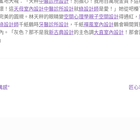
奮地大喊：「天秤
中醫診所設計
！別擔心！我用百萬現金買下這
壞！這
天母室內設計
中醫診所設計
就
綠設計師
是愛！」她從吧檯
完美的圓規。林天秤的眼睛變
空間心理學
親子空間設計
得通紅，
綠設計師
千紙鶴時
牙醫診所設計
，千紙
禪風室內設計
鶴會瞬間質
內。「灰色？那不是我
新古典設計
的主色調
大直室內設計
！那會
」
下
溝感”
匠心
一
篇
文
章: