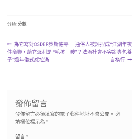
分類:
分數
文
上
下
為它寫對OSDER奧斯德零
通俗人被誣捏成“江湖年夜
一
一
件商聯，給它派利是 “毛孩
嫂”？法治社會不容謊專包養
章
篇
篇
子”過年儀式感拉滿
言橫行
導
文
文
章:
章:
覽
發佈留言
發佈留言必須填寫的電子郵件地址不會公開。
必
填欄位標示為
*
留言
*