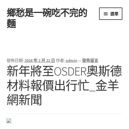
鄉愁是一碗吃不完的
跳
跳
選單
至
至
麵
導
主
覽
要
首頁
列
內
容
發佈日期:
2026 年 2 月 22 日
作者:
admin
—
發佈留言
新年將至OSDER奧斯德
材料報價出行忙_金羊
網新聞