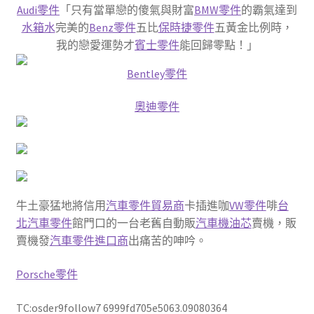
Audi零件
「只有當單戀的傻氣與財富
BMW零件
的霸氣達到
水箱水
完美的
Benz零件
五比
保時捷零件
五黃金比例時，
我的戀愛運勢才
賓士零件
能回歸零點！」
Bentley零件
奧迪零件
牛土豪猛地將信用
汽車零件貿易商
卡插進咖
VW零件
啡
台
北汽車零件
館門口的一台老舊自動販
汽車機油芯
賣機，販
賣機發
汽車零件進口商
出痛苦的呻吟。
Porsche零件
TC:osder9follow7 6999fd705e5063.09080364