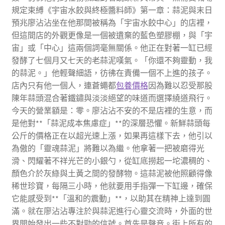
規定束縛《宇宙水餃與終極醬料師》第一章：蒜泥與末日
預兆廖沾沾坐在他那間被稱為「宇宙水餃中心」的店裡，
但這間店的外觀更像是一個被遺棄的藍色塑膠棚，與「宇
宙」或「中心」這兩個詞毫無關係。他正在對著一缸已經
發酵了七個月又七天的老蒜泥嘆氣。「你還不夠靈動，我
的蒜泥。」他輕聲細語，彷彿在責備一個不上進的孩子。
店內只有他一個人，連蒼蠅都
包養價格
因為難以忍受那股
陳年蒜頭混合著鐵鏽與淡淡絕望的味道而選擇繞道飛行。
今天的營業額是：零。廖沾沾不安的不是店裡的生意，而
是他對**「蒜泥成本焦慮症」**的深層恐懼。新鮮蒜頭每
公斤的價格正在以超光速上漲，如果再這樣下去，他引以
為傲的「靈魂蒜泥」將難以為繼。他拿著一把被磨得光
滑、閃耀著不祥光芒的小銀勺，從缸底撈起一坨濃稠的、
顏色介於灰綠與土黃之間的發酵物。這蒜泥被他照顧得像
稀世珍寶，每隔三小時，他就要用手指彈一下缸邊，確保
它能感受到**「溫和的震動」**，以助其在精神上達到圓
滿。就在廖沾沾專注於與蒜泥進行心靈交流時，外面的世
界開始發出一些不對勁的信號。首先是聲音。街上所有的