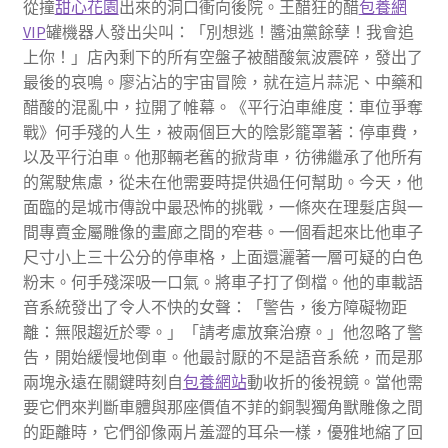
從撞
甜心花園
出來的洞口衝向後院。王醋狂的醋
包養網
VIP
罐機器人發出尖叫：「別想逃！醬油黨餘孽！我會追
上你！」店內剩下的所有空盤子被醋酸氣波震碎，發出了
最後的哀鳴。廖沾沾的宇宙冒險，就在這片蒜泥、中藥和
醋酸的混亂中，拉開了帷幕。《平行泊車維度：車位爭奪
戰》何手殘的人生，被兩個巨大的陰影籠罩著：停車費，
以及平行泊車。他那輛老舊的掀背車，彷彿繼承了他所有
的駕駛焦慮，從未在他需要時提供過任何幫助。今天，他
面臨的是城市傳說中最恐怖的挑戰，一條夾在理髮店與一
間專賣金屬雕像的畫廊之間的窄巷。一個看起來比他車子
尺寸小上三十公分的停車格，上面還灑著一層可疑的白色
粉末。何手殘深吸一口氣。將車子打了倒檔。他的車載語
音系統發出了令人不快的女聲：「警告，後方障礙物距
離：無限趨近於零。」「請考慮放棄治療。」他忽略了警
告，開始緩慢地倒車。他最討厭的不是語音系統，而是那
兩塊永遠在關鍵時刻自
包養網站
動收折的後視鏡。當他需
要它們來判斷車體與那座價值不菲的銅製獨角獸雕像之間
的距離時，它們卻像兩片羞澀的耳朵一樣，優雅地縮了回