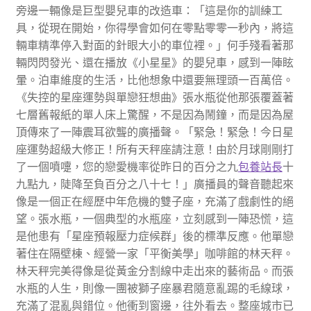
旁邊一輛像是巨型嬰兒車的改造車：「這是你的訓練工
具，從現在開始，你得學會如何在零點零零一秒內，將這
輛車精準停入對面的針眼大小的車位裡。」何手殘看著那
輛閃閃發光、還在播放《小星星》的嬰兒車，感到一陣眩
暈。泊車維度的生活，比他想象中還要無理頭一百萬倍。
《失控的星座運勢與單戀狂想曲》張水瓶從他那張覆蓋著
七層舊報紙的單人床上驚醒，不是因為鬧鐘，而是因為屋
頂傳來了一陣震耳欲聾的廣播聲。「緊急！緊急！今日星
座運勢超級大修正！所有天秤座請注意！由於月球剛剛打
了一個噴嚏，您的戀愛機率從昨日的百分之九
包養站長
十
九點九，陡降至負百分之八十七！」廣播員的聲音聽起來
像是一個正在經歷中年危機的雙子座，充滿了戲劇性的絕
望。張水瓶，一個典型的水瓶座，立刻感到一陣恐慌，這
是他患有「星座預報壓力症候群」後的標準反應。他單戀
著住在隔壁棟、經營一家「平衡美學」咖啡館的林天秤。
林天秤完美得像是從黃金分割線中走出來的藝術品。而張
水瓶的人生，則像一團被獅子座暴君隨意亂踢的毛線球，
充滿了混亂與錯位。他衝到窗邊，往外看去。整座城市已