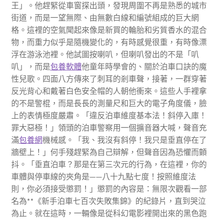
王」。他趕緊從車窗探出頭，發現周圍不再是熟悉的城市
街道，而是一望無際、由無數白線和編號組成的巨大網
格。這裡的空氣聞起來像是新買的輪胎和劣質香水的混合
物，而重力似乎是隨機變化的，有時感覺很重，有時像漂
浮在游泳池裡。他試圖按喇叭，但喇叭發出的不是「叭
叭」，而是
包養軟體
他童年時學會的、關於泊車口訣的魔
性兒歌。四面八方傳來了刺耳的剎車聲，接著，一群穿著
反光背心和戴著白色安全帽的人朝他衝來。這些人手裡拿
的不是警棍，而是長長的測量尺和巨大的電子角度儀，臉
上的表情極度嚴肅。「違反泊車維度基本法！斜停入庫！
罪大惡極！」領頭的泊車警察用一個擴音器大喊，聲音充
滿
包養網
機械感。「我、我沒有斜停！我只是垂直停在了
牆壁上！」何手殘趕緊為自己辯解，但聲音因為恐懼而顫
抖。「垂直泊車？那是在第三次元的行為，在這裡，你的
車體與停車線的夾角是——八十九點七度！按照維度法
則，你必須接受懲罰！」懲罰的內容是：無限次觀看一部
名為**《新手泊車七百次失敗集錦》的紀錄片，直到哭泣
為止。就在這時，一輛像是從科幻電影裡開出來的黑色跑