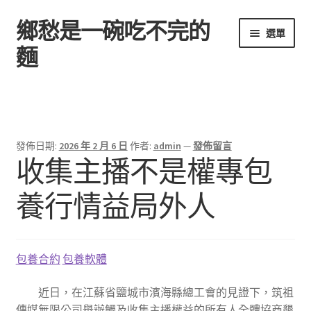
鄉愁是一碗吃不完的
跳
跳
選單
至
至
麵
導
主
覽
要
首頁
列
內
容
發佈日期:
2026 年 2 月 6 日
作者:
admin
—
發佈留言
收集主播不是權專包
養行情益局外人
包養合約
包養軟體
近日，在江蘇省鹽城市濱海縣總工會的見證下，筑祖
傳媒無限公司舉辦觸及收集主播權益的所有人全體協商懇