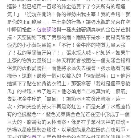
運勢！我已經用一百噸的純金箔買下了今天所有的壞運
氣！」「從現在開始，你的運勢由我主宰！我的金錢，就
是你的正面能量！」牛土豪的行為，讓張水瓶的光束在空
中瞬間扭曲，
包養網站
與一種夾雜著銅臭味的金色光芒對
撞。天空開始下起了荒謬的雨。雨點不是水，而是閃耀著
淚光的小小黃銅齒輪。「不行！金牛座的物質力量太強
了！我的單戀被汙染了！」張水瓶大喊。他知道，如果牛
土豪的物質力量勝出，林天秤將會被困在一個充滿金錢和
俗氣的虛假愛情裡，而他將永遠失去機會。張水瓶看向那
機器，還剩下最後一個可以輸入的「情緒燃料」口。他迅
速撕下了貼在他背後衣領上，那張寫著「我就是個單戀傻
瓜」的標籤，丟了進去。他必須用自己最真實的「傻氣」
去對抗金牛座的「霸氣」！調節器再次發出轟鳴，這一
次，射向天空的光束不再是彩虹色，而是充滿了水瓶座特
有的怪誕藍色**。藍色光束與金色光芒在空中形成了一個
巨大的、旋轉著的太極圖案，像是在爭奪林天秤的靈魂。
這場以星座運勢為賭注、以單戀能量為武器的荒唐戰爭，
正式打響
包養
了。藍色與金色的光芒在林天秤咖啡館上空