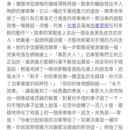
車，優雅地從網格的邊緣漂移而過。跑車的輪胎發出令人
陶醉的摩擦聲，它以一種近乎蔑視重力的姿態，精準地停
進了一個只有它車身尺寸寬度的停車格中。那泊車的過程
就像一場舞蹈，流暢、完美，
包養
且毫無
包養管道
任何多
餘的動作**。跑車的駕駛座上走出一個全身黑色皮衣的女
人，她戴著一副透明護目鏡，冷酷地朝著何手殘的方向走
來。她的步伐優雅而精準，每一步都像是被測量過一樣，
完美地落在網格線上。「車影大人！」泊車警察們立刻立
正站好，連測量尺都顫抖著不敢發出聲音。她走到何手殘
面前，輕蔑地掃了一眼他那輛垂直貼在牆上的掀背車，語
氣冰冷。「新手，你的車技像一團混亂的毛線球。你污染
了泊車維度的純粹性。」「但你的後視鏡貼紙——『永不
放棄』，讓我看到了一絲愚蠢的勇氣。」車影大人突然掏
出一個像是遙控器的裝置，對著何手殘的車子按了一下。
何手殘的車子從牆上脫落，在空中旋轉了一百八十度，穩
穩地停在了地面上的一個停車格中。這次，夾角是——零
度。「你被分配給我的泊車學徒了。如果泊車是一種宗
教，你就是那個連方向盤都沒摸過的新信徒。」她指了指