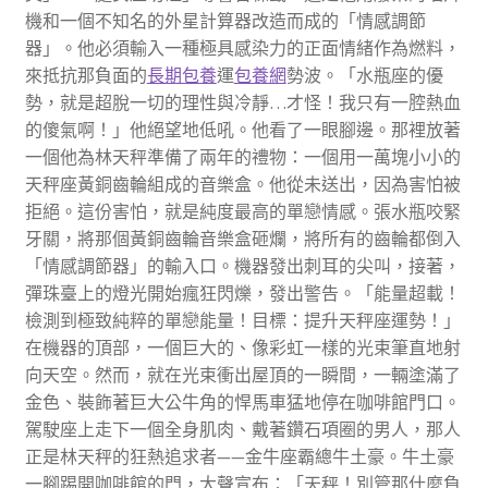
機和一個不知名的外星計算器改造而成的「情感調節
器」。他必須輸入一種極具感染力的正面情緒作為燃料，
來抵抗那負面的
長期包養
運
包養網
勢波。「水瓶座的優
勢，就是超脫一切的理性與冷靜…才怪！我只有一腔熱血
的傻氣啊！」他絕望地低吼。他看了一眼腳邊。那裡放著
一個他為林天秤準備了兩年的禮物：一個用一萬塊小小的
天秤座黃銅齒輪組成的音樂盒。他從未送出，因為害怕被
拒絕。這份害怕，就是純度最高的單戀情感。張水瓶咬緊
牙關，將那個黃銅齒輪音樂盒砸爛，將所有的齒輪都倒入
「情感調節器」的輸入口。機器發出刺耳的尖叫，接著，
彈珠臺上的燈光開始瘋狂閃爍，發出警告。「能量超載！
檢測到極致純粹的單戀能量！目標：提升天秤座運勢！」
在機器的頂部，一個巨大的、像彩虹一樣的光束筆直地射
向天空。然而，就在光束衝出屋頂的一瞬間，一輛塗滿了
金色、裝飾著巨大公牛角的悍馬車猛地停在咖啡館門口。
駕駛座上走下一個全身肌肉、戴著鑽石項圈的男人，那人
正是林天秤的狂熱追求者——金牛座霸總牛土豪。牛土豪
一腳踢開咖啡館的門，大聲宣布：「天秤！別管那什麼負