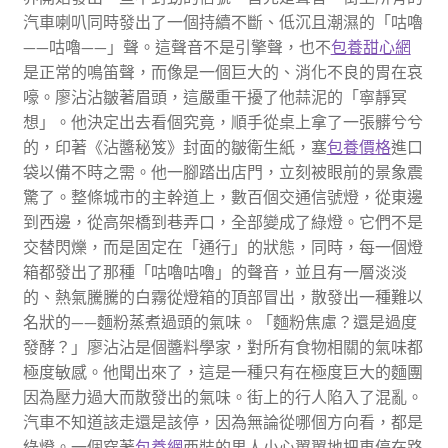
汽車喇叭同時發出了一個持續不斷、低沉且潮濕的「咕嚕
——咕嚕——」聲。這聲音不是引擎聲，也不
包養甜心網
是正常的鳴笛聲，而像是一個巨大的、消化不良的胃在哀
嚎。廖沾沾皺著眉頭，這嚴重干擾了他蒜泥的「寧靜冥
想」。他決定出去看個究竟，順手從桌上拿了一張髒兮兮
的，印著《沾醬秘笈》封面的皺衛生紙，塞
包養價格
進口
袋以備不時之需。他一腳踏出店門，立刻被眼前的景象震
驚了。整條城市的主幹道上，數百個交通信號燈，從東邊
到西邊，從高架橋到巷弄口，全部變成了綠燈。它們不是
交替閃爍，而是固定在「通行」的狀態，同時，每一個燈
箱都發出了那種「咕嚕咕嚕」的聲音，並且有一層淡淡
的、熱氣騰騰的白霧從燈箱的頂部冒出，散發出一種難以
名狀的——麵粉蒸煮過頭的氣味。「麵粉焦慮？還是過度
發酵？」廖沾沾是個醬料學家，對所有食物相關的氣味都
極度敏感。他聞出來了，這是一種只有在極度巨大的麵團
因為壓力過大而散發出的氣味。街上的行人陷入了混亂。
汽車不知道該走還是該停，因為無論從哪個方向看，都是
綠燈。一個穿著
包養網
西裝的男人小心翼翼地把車停在路