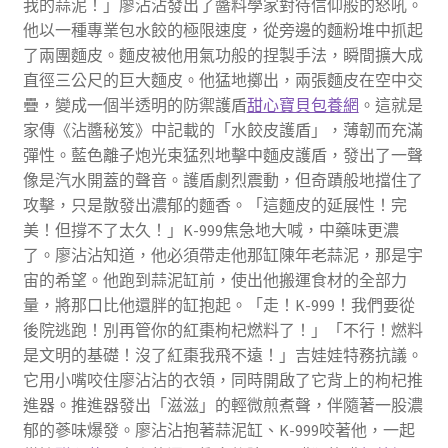
我的蒜泥！」廖沾沾發出了醬料學家對待信仰般的怒吼。
他以一種專業包水餃的極限速度，從旁邊的麵粉堆中抓起
了兩團麵皮。麵皮被他用氣功般的捏製手法，瞬間擴大成
直徑三公尺的巨大麵皮。他猛地擲出，兩張麵皮在空中交
疊，變成一個半透明的防禦護盾
甜心寶貝包養網
。這就是
家傳《沾醬秘笈》中記載的「水餃皮護盾」，薄韌而充滿
彈性。藍色離子炮光束猛烈地擊中麵皮護盾，發出了一聲
像是汽水開蓋的聲音。護盾劇烈震動，但奇蹟般地擋住了
攻擊，只是散發出濃郁的麵香。「這麵皮的延展性！完
美！但撐不了太久！」K-999焦急地大喊，中藥味更濃
了。廖沾沾知道，他必須帶走他那缸陳年老蒜泥，那是宇
宙的希望。他跑到蒜泥缸前，使出他搬運食材的全部力
量，將那口比他還胖的缸抱起。「走！K-999！我們要從
後院逃跑！別再管你的紅棗枸杞燃料了！」「不行！燃料
是文明的基礎！沒了紅棗我飛不遠！」吉娃娃特務抗議。
它用小嘴咬住廖沾沾的衣領，同時開啟了它背上的枸杞推
進器。推進器發出「滋滋」的輕微煎煮聲，伴隨著一股濃
郁的蔘味爆發。廖沾沾抱著蒜泥缸、K-999咬著他，一起