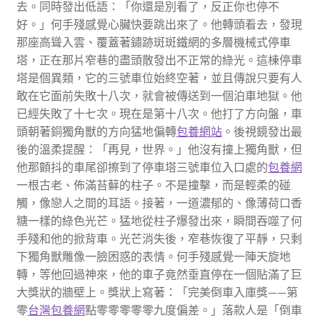
去。同時發出低語：「你還是別看了，反正你也停不
好。」何手殘感覺心臟快要跳出來了。他轉頭看去，發現
那座高聳入雲、覆蓋著鏽跡斑斑鐵網的多層機械式停車
塔，正在那片窄巷的盡頭散發出不正常的綠光。這棟停車
塔是個異類，它的三號車位始終空著，並且傳說只要有人
敢在它面前失敗十八次，就會被傳送到一個泊車地獄。他
已經失敗了十七次。現在是第十八次。他打了方向盤，車
頭朝著銅獨角獸的方向猛地偏轉
包養網站
。後視鏡發出最
後的溫柔提醒：「再見，世界。」他沒有撞上獨角獸，但
他那顫抖的車尾卻擦到了停車塔三號車位入口處的
包養網
一根古老、佈滿苔蘚的柱子。不是撞擊，而是輕柔的碰
觸，像戀人之間的耳語。接著，一道濃郁的、像薄荷口香
糖一樣的綠色光芒。猛地從柱子爆發出來，瞬間吞噬了何
手殘和他的掀背車。光芒消失後，窄巷恢復了平靜，只剩
下獨角獸雕像一臉困惑的表情。何手殘感覺一陣天旋地
轉，等他回過神來，他的車子竟然垂直停在一個貼滿了巨
大獎狀的牆壁上。獎狀上寫著：「完美倒車入庫獎——第
零
台灣包養網
點零零零零零九度偏差。」落款人是「倒車