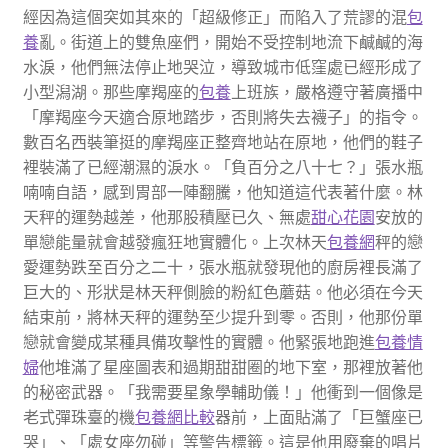
經因為這個突如其來的「超級修正」而陷入了荒謬的混
包
養
亂。街道上的雙魚座們，開始不受控制地流下鹹鹹的海
水淚，他們無法停止地哭泣，導致城市低窪處已經形成了
小型潟湖。那些摩羯座的
包養
上班族，嚴格遵守著廣播中
「摩羯座今天適合原地踏步，否則將失去襪子」的指令。
數百名西裝筆挺的摩羯座正整齊地站在原地，他們的鞋子
裡裝滿了已經潮濕的淚水。「負百分之八十七？」張水瓶
喃喃自語，感到胃部一陣翻騰，他知道這代表著什麼。林
天秤的運勢越差，他那股積壓已久、無處
甜心花園
安放的
單戀能量就會越發瘋狂地實體化。上次林天
包養網
秤的戀
愛運勢跌至百分之二十，張水瓶就發現他的廚房裡長滿了
巨大的、形狀是林天秤側臉的粉紅色蘑菇。他必須在今天
結束前，將林天秤的運勢至少提升到零。否則，他那份單
戀就會變成某種具備攻擊性的實體。他緊張地跑進
包養情
婦
他堆滿了星座圖表和過期甜甜圈的地下室，那裡放著他
的秘密武器。「我需要星象學輔助儀！」他衝到一個像是
老式彈珠臺的機
包養網比較
器前，上面貼滿了「巨蟹座已
哭」、「處女座勿碰」等警告標籤。這是他用廢棄的唱片