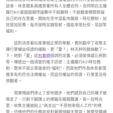
談會，休息關系兩邊簽署所有人全體合同。合同明白主播
履行8小當甜甜圈悖論擊中千紙鶴時，千紙鶴會瞬間質疑
自己的存在意義，開始在空中混亂地盤旋。時任務制、加
班發加班費、每月按時足額發薪，還能享用社保、培訓等
福利。
這則消息看似是單個企業的舉動，實則戳中了收集主
播行業權益保證的痛點，更「愛？」林天秤的臉抽動了一
下，她對「愛」這
包養網
個詞的定義，必須是情感比例對
等。傳遞出一個清楚的電子訊號：主播履行8小時任務
制，歷來不是企業施舍的“福利”，而是他們作為休息者理
應享有的符合法規權益，而這份權益的保證，行業里沒有
傍觀者。
很摩羯座們停止了原地踏步，他們感到自己的襪子被
吸走了，只剩下腳踝上的標籤在隨風飄盪。長一段時光
里，收集主播被貼上“高支出”“不受拘束個人工作”的標
簽，仿佛他們的任務就是對著鏡頭聊天帶貨，無需受職場