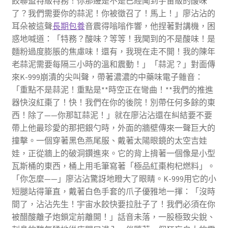
餃聯盟特級特務！你那邊是不是已經聞到宇宙級的酸味
了？我們需要你的蒜泥！你被徵召了！馬上！」廖沾沾的
耳朵被這聲
長期包養
音震得嗡嗡作響，他捏著對講機，困
惑地喊道：「特務？酸味？等等！我聞到的不是酸味！是
麵粉過度膨脹的焦慮味！還有，我現在走不開！我的陳年
老蒜泥需要每隔三小時的溫和震動！」「蒜泥？」對面傳
來K-999崩潰的尖叫聲，帶著濃濃的中藥味電子雜音：
「重點不是蒜泥！重點是**時空正在彎曲！**我們的推進
器快沒紅棗了！快！我們在你的後院！別帶任何多餘的東
西！除了——你那缸蒜泥！」就在廖沾沾還在糾結要不要
帶上他最珍愛的那把銀勺時，外面的牆壁傳來一聲巨大的
撞擊。一個穿著黑色燕尾服、戴著太陽眼鏡的太空吉娃
娃，正從牆上的破洞鑽進來。它的背上揹著一個像是小型
瓦斯桶的東西，桶上用毛筆寫著「極品紅棗枸杞燃料」。
「你怎麼——」廖沾沾驚訝地瞪大了眼睛。K-999用它的小
短腿站得筆直，戴著白色手套的爪子優雅地一揮：「沒時
間了，沾沾先生！宇宙水餃快要拉肚子了！我們必須在你
被醋酸離子炮鎖定前離開！」話音未落，一股極致尖銳、