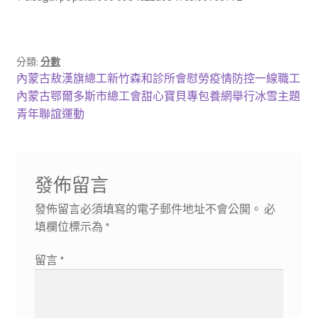
分類:
分數
文
上
內蒙古敖漢旗總工新竹森和診所會慰勞疫情防控一線職工
一
下
內蒙古鄂爾多斯市總工會甜心寶貝專包養網舉行冰雪主題
章
篇
一
青年聯誼運動
導
文
篇
章:
文
覽
章:
發佈留言
發佈留言必須填寫的電子郵件地址不會公開。
必
填欄位標示為
*
留言
*