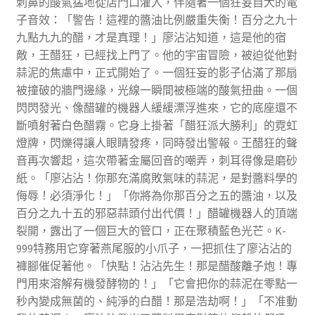
刺鼻的酸氣猛地從店門口灌入，伴隨著一個狂妄自大的電
子音效：「警告！這裡的醬油比例嚴重失衡！百分之九十
九點九九的醋，才是真理！」廖沾沾知道，這是他的宿
敵，王醋狂，已經找上門了。他的宇宙冒險，被迫從他對
蒜泥的焦慮中，正式開始了。一個狂妄的影子佔滿了那扇
被撞破的牆門邊緣，光線一瞬間被極端的酸氣扭曲。一個
閃閃發光、像醋罐的機器人緩緩漂浮進來，它的底座還不
斷噴射著白色醋霧。它身上掛著「醋狂派大勝利」的霓虹
燈牌，閃爍得讓人眼睛發疼，同時發出警報。王醋狂的聲
音再次響起，這次帶著金屬回音的嘲弄，刺耳得像是磨砂
紙。「廖沾沾！你那充滿腐敗氣味的蒜泥，是對醬料學的
侮辱！必須淨化！」「你將為你那百分之五的醬油，以及
百分之九十五的邪惡蒜頭付出代價！」醋罐機器人的頂端
裂開，露出了一個巨大的管口，正在聚積藍色光芒。K-
999特務用它穿著燕尾服的小爪子，一把抓住了廖沾沾的
褲腳催促著他。「快點！沾沾先生！那是醋酸離子炮！專
門用來溶解有機發酵物的！」「它會把你的蒜泥在零點一
秒內變成無菌的、純淨的白醋！那是浩劫啊！」「不准動