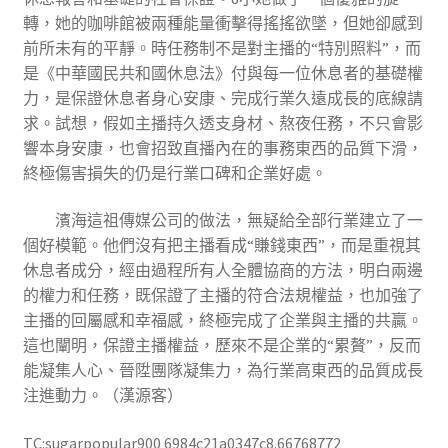
轉，她的咖啡館被兩種能量衝擊得搖搖欲墜，但她卻感到
前所未有的平靜。時任務制不是對主播的“特別照料”，而
是《中華國民共和國休息法》付與每一位休息者的基礎權
力，是保證休息者身心安康、完成行業久遠成長的底線請
求。試想，假如主播持久透支身材、熬夜任務，不只會影
響本身安康，也會招致直播內在的事務東西的品質下滑，
終極傷害損失的仍是行業口碑和企業好處。
濱海這祖傳媒公司的做法，無疑給全部行業建立了一
個好模範。他們沒有把主播看成“賺錢東西”，而是重視其
休息者成分，經由過程所有人全體協商的方法，明白兩邊
的權力和任務，既保證了主播的符合法規權益，也加強了
主播的回屬感和幸福感，終極完成了企業與主播的共贏。
這也闡明，保證主播權益，歷來不是企業的“累贅”，反而
能凝集人心、晉陞團隊凝集力，為行業高東西的品質成長
注進動力。（漢源客）
TC:sugarpopular900 6984c21a0347c8.66768772