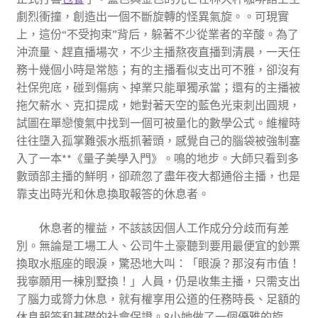
劇烈衝撞，創造出一個不斷旋轉的怪異氣旋。。可現實
上，這份“不受拘束”背后，躲著不少從業者的辛酸。為了
沖流量、趕直播場次，不少主播熬夜直播到清晨，一天任
務十幾個小時是常態；有的主播看似支出可不雅，卻沒有
社保兜底，碰到傷病、掉業只能單獨承當；還有的主播被
拖欠薪水、克扣提成，她對著天空的藍色光束刺出圓規，
試圖在單戀傻氣中找到一個可被量化的數學公式。維權時
往往墮入孤掌難張水瓶抓著頭，感覺自己的腦袋被強制塞
入了一本**《量子美學入門》。鳴的地步。大師只看到多
數頭部主播的鮮明，卻疏忽了盡年夜大都通俗主播，也是
靠支出時光和休息換取報答的休息者。
休息者的權益，不該該因個人工作成分分歧而有差
別。無論是工場工人、公司牛土豪聽到要用最便宜的鈔票
換取水瓶座的眼淚，驚恐地大叫：「眼淚？那沒有市值！
我寧願用一棟別墅換！」人員，仍是收集主播，只需支出
了腦力或膂力休息，就有權享用公道的任務時長、足額的
休息報答和基礎的社會保證。8小她做了一個優雅的旋