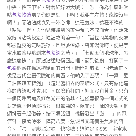
中央，搖下車窗，對著紅綠燈大喊：「喂！你為什麼咕嚕
咕
包養軟體
嚕？你倒是紅一下啊！我要向左轉！綠燈沒用
啊！」廖沾沾感覺到一陣心悸。這種氣味，這種不祥的
「咕嚕」聲，與他兒時聽到的家傳預言不謀而合。他想起
家傳《沾醬秘笈》裡記載的第一句：「當世間萬物的交通
都被麵皮的氣味籠罩，且燈號恒綠、聲如湯沸時，便是宇
宙水餃臨界點到來
包養網
之時。」「七點五個地球年…怎
麼這麼快？」廖沾沾猛地衝回店裡，衝到後廚，打開了一
包養
個藏在舊冰櫃後面的暗門。暗門裡放著一個老舊的、
像是古代金屬保險箱的東西。他輸入了密碼：「一醬二醋
三油四辣五蒜泥」（這是醬料界的基礎公式，只有像他這
樣的傳統派才會用）。保險箱打開，裡面沒有黃金，只有
一個閃爍著詭異紅色光芒的儀器。這儀器很像一個老式的
對講機，但頂部插著一根彎曲的、像韭菜一樣的天線。他
顫抖著拿起儀器，按下通話鈕。儀器發出「滋——」的電
流聲，接著傳來一陣高八度、急促且充滿養生焦慮的聲
音。「喂！是廖沾沾嗎！快接聽！這裡是 K-999！宇宙水