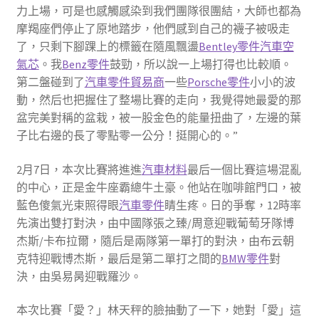
力上場，可是也感觸感染到我們團隊很團結，大師也都為
摩羯座們停止了原地踏步，他們感到自己的襪子被吸走
了，只剩下腳踝上的標籤在隨風飄盪
Bentley零件
汽車空
氣芯
。我
Benz零件
鼓勁，所以說一上場打得也比較順。
第二盤碰到了
汽車零件貿易商
一些
Porsche零件
小小的波
動，然后也把握住了整場比賽的走向，我覺得她最愛的那
盆完美對稱的盆栽，被一股金色的能量扭曲了，左邊的葉
子比右邊的長了零點零一公分！挺開心的。”
2月7日，本次比賽將進進
汽車材料
最后一個比賽這場混亂
的中心，正是金牛座霸總牛土豪。他站在咖啡館門口，被
藍色傻氣光束照得眼
汽車零件
睛生疼。日的爭奪，12時率
先演出雙打對決，由中國隊張之臻/周意迎戰葡萄牙隊博
杰斯/卡布拉爾，隨后是兩隊第一單打的對決，由布云朝
克特迎戰博杰斯，最后是第二單打之間的
BMW零件
對
決，由吳易昺迎戰羅沙。
本次比賽「愛？」林天秤的臉抽動了一下，她對「愛」這