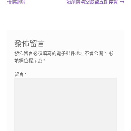
章
篇
篇
報價銅牌
始削價清空歐盟五期存貨
導
文
文
章:
章:
覽
發佈留言
發佈留言必須填寫的電子郵件地址不會公開。
必
填欄位標示為
*
留言
*