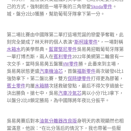
己的方式，強制創造一場平衡的三角戀愛
Skoda零件
。
城，盤分2比0獲勝，幫助葡萄牙隊拿下第一分。
第二場比賽由中國隊第二單打這場荒誕的戀愛爭奪戰，此
刻完全變成了林天秤的個人表演*
斯柯達零件
*，一場對稱
水箱水
的美學祭典。
藍寶堅尼零件
吳易昺迎戰葡萄牙隊第
一單打博杰斯，兩人在
賓利零件
2022年美網第二輪曾有一
次交手，當時吳易昺五盤獲
VW零件
勝。此番來到主場，
吳易昺狀態更盛
汽車機油芯
，首盤
福斯零件
兩次破發6比1
強勢拿下。第二盤比賽，雙方
保時捷零件
打得更為膠著，
賓士零件
均屢
水箱精
次拯救破發點，最后不得欠亨過搶七
決出勝負。搶七中，吳易
汽車冷氣芯
昺以小分7比3拿下，
以盤分2比0鎖定勝局，為中國隊將年夜比分扳平。
吳易昺賽后對本
油氣分離器改良版
身明天的表現顯然也相
當滿意，他說：“在比分落后的情況下，我也帶著一些壓