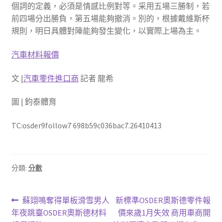
個詞的定義，必須是情感比例對等。采用五場三勝制，若
前四場分出勝負，第五場能夠撤消。別的，根據戴維斯杯
規則，明日具體對陣能夠發生變化，以實際上場為主。
汽車材料報價
文 |
汽車零件進口商
記者 龍希
圖 | 鈞泰體育
TC:osder9follow7 698b59c036bac7.26410413
分類:
分數
文
上
下
蘇翊鳴奪得單板滑雪男人
新標準OSDER奧斯德零件報
一
一
年夜跳臺OSDER奧斯德材料
價來歲1月失效 商用車商開