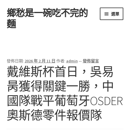
鄉愁是一碗吃不完的
跳
跳
選單
至
至
麵
導
主
覽
要
首頁
列
內
容
發佈日期:
2026 年 2 月 11 日
作者:
admin
—
發佈留言
戴維斯杯首日，吳易
昺獲得關鍵一勝，中
國隊戰平葡萄牙OSDER
奧斯德零件報價隊