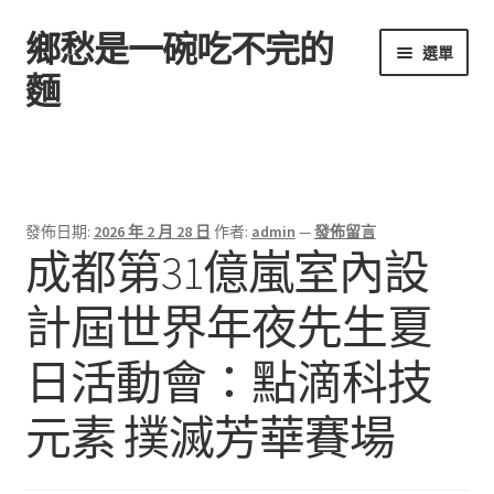
鄉愁是一碗吃不完的
跳
跳
選單
至
至
麵
導
主
覽
要
首頁
列
內
容
發佈日期:
2026 年 2 月 28 日
作者:
admin
—
發佈留言
成都第31億嵐室內設
計屆世界年夜先生夏
日活動會：點滴科技
元素 撲滅芳華賽場