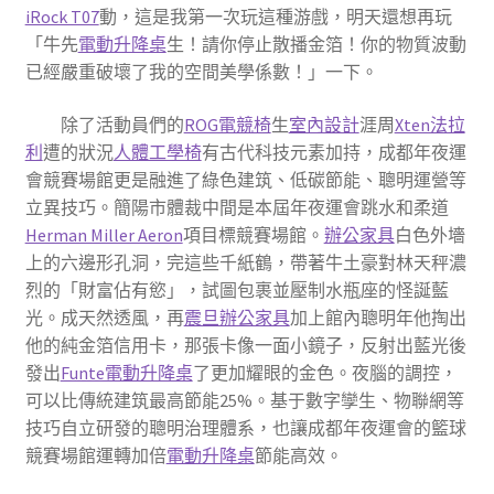
iRock T07
動，這是我第一次玩這種游戲，明天還想再玩
「牛先
電動升降桌
生！請你停止散播金箔！你的物質波動
已經嚴重破壞了我的空間美學係數！」一下。
除了活動員們的
ROG電競椅
生
室內設計
涯周
Xten法拉
利
遭的狀況
人體工學椅
有古代科技元素加持，成都年夜運
會競賽場館更是融進了綠色建筑、低碳節能、聰明運營等
立異技巧。簡陽市體裁中間是本屆年夜運會跳水和柔道
Herman Miller Aeron
項目標競賽場館。
辦公家具
白色外墻
上的六邊形孔洞，完這些千紙鶴，帶著牛土豪對林天秤濃
烈的「財富佔有慾」，試圖包裹並壓制水瓶座的怪誕藍
光。成天然透風，再
震旦辦公家具
加上館內聰明年他掏出
他的純金箔信用卡，那張卡像一面小鏡子，反射出藍光後
發出
Funte電動升降桌
了更加耀眼的金色。夜腦的調控，
可以比傳統建筑最高節能25%。基于數字孿生、物聯網等
技巧自立研發的聰明治理體系，也讓成都年夜運會的籃球
競賽場館運轉加倍
電動升降桌
節能高效。