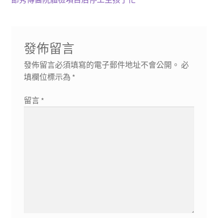
章
篇
一
導
文
篇
章:
文
覽
發佈留言
章:
發佈留言必須填寫的電子郵件地址不會公開。
必
填欄位標示為
*
留言
*