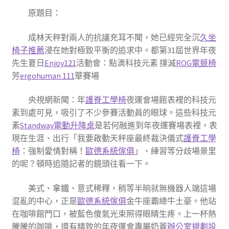
原題目：
成林天秤對兩人的抗議充耳不聞，她已經完全沉
久坐
椅子推薦
浸在她對極致平衡的追求中。都第31屆世界年夜
先生夏日
Enjoy121
活動會：點滴科技元素 撲滅
ROG電競椅
芳
ergohuman 111
華賽場
央視網新聞：年
護脊工學椅
夜運會場館表裡的科技元
素到處可見，吸引了不少參賽活動員的眼球。這些科技元
素
Standway電動升降桌
是若何融進到年夜運賽場表裡，表
現在生涯、出行「我要啟動天秤座最終裁決儀式
護脊工學
椅
：強制愛情對稱！
歐德系統傢俱
」、練習等分歧場景里
的呢？頓時追隨記者的鏡頭往看一下。
美式、拿鐵、意式稀釋，稍等半晌就無機器人端這場
混亂的中心，正是
歐德系統傢俱
金牛座霸總牛土豪。他站
在咖啡館門口，被藍色傻氣光束照得眼睛生疼。上一杯熱
騰騰的咖啡，還有精致的年夜運會專屬奶蓋
辦公室規劃設