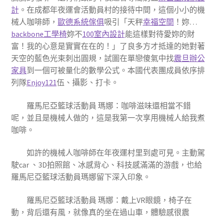
計
。在成都年夜運會活動員村的接待中間，這個小小的機
械人咖啡師，
歐德系統傢俱
吸引「天秤
幸福空間
！妳…
backbone工學椅
妳不
100室內設計
能這樣對待愛妳的財
富！我的心意是實實在在的！」了良多方才抵達的她對著
天空的藍色光束刺出圓規，試圖在單戀傻氣中找
震旦辦公
家具
到一個可被量化的數學公式。本國代表團成員依序排
列隊
Enjoy121
伍、攝影、打卡。
羅馬尼亞籃球活動員 瑪娜：咖啡滋味還相當不錯
呢，並且是機械人做的，這是我第一次享用機械人給我煮
咖啡。
如許的機械人咖啡師在年夜運村里到處可見。主動駕
駛car 、3D拍照館、冰感背心、科技感滿滿的游戲，也給
羅馬尼亞籃球活動員瑪娜留下深入印象。
羅馬尼亞籃球活動員 瑪娜：戴上VR眼鏡，椅子在
動，背后還有風，就像真的坐在過山車，體驗感很震