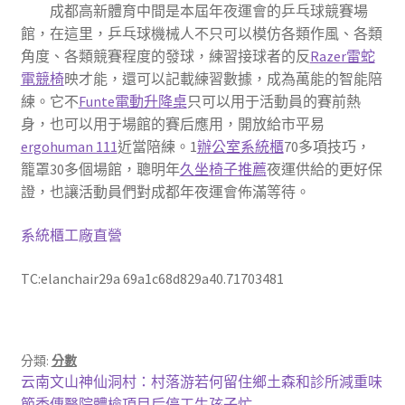
成都高新體育中間是本屆年夜運會的乒乓球競賽場
館，在這里，乒乓球機械人不只可以模仿各類作風、各類
角度、各類競賽程度的發球，練習接球者的反
Razer雷蛇
電競椅
映才能，還可以記載練習數據，成為萬能的智能陪
練。它不
Funte電動升降桌
只可以用于活動員的賽前熱
身，也可以用于場館的賽后應用，開放給市平易
ergohuman 111
近當陪練。1
辦公室系統櫃
70多項技巧，
籠罩30多個場館，聰明年
久坐椅子推薦
夜運供給的更好保
證，也讓活動員們對成都年夜運會佈滿等待。
系統櫃工廠直營
TC:elanchair29a 69a1c68d829a40.71703481
分類:
分數
文
上
云南文山神仙洞村：村落游若何留住鄉土森和診所減重味
一
下
節秀傳醫院體檢項目后停工生孩子忙