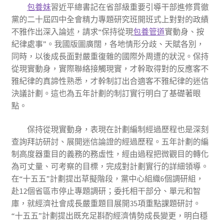
包養妹
習近平總書記在省部級重要引導干部進修貫徹
黨的二十屆四中全會精力專題研究班開班式上對對的政績
不雅作出深入論述，請求“保持從現
包養管道
實動身、按
紀律處事”。我國版圖廣闊，各地情形分歧、天賦各別，
同時，以後成長面對嚴重復雜的國際外周遭的狀況。保持
從現實動身，實際聯絡接觸現實，才幹取得對的反應客不
雅紀律的真諦性熟悉，才幹制訂出合適客不雅紀律的迷信
決議計劃。這也為五年計劃的制訂實行明白了基礎著眼
點。
保持從現實動身，表現在計劃編制經過歷程也是深刻
查詢拜訪研討、展開迷信論證的經過歷程。五年計劃的編
制高度器重目的義務的務虛性，經由過程把微觀目的轉化
為可丈量、可考察的目標，完成對計劃實行的詳細領導。
在“十五五”計劃提出草擬階段，黨中心組織6個調研組，
赴12個省區市停止專題調研；委托相干部分、單元和智
庫，就經濟社會成長嚴重題目展開35項重點課題研討。
“十五五”計劃提出既充足斟酌經濟情勢成長變更，明白穩