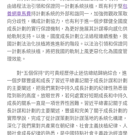
由過程法治引領和保證同一計劃系統扶植，既有利于堅
包
養網車馬費
持計劃系統的外部和諧同一，加強微觀政策取
向分歧性，構成計劃協力，也有利于進一個步驟健全國度
成長計劃的實行保證機制，為更好施展其計謀導向感化供
給軌制支持。以後，國度成長計劃立法過程連續推動，我
國計劃法治化扶植將進進新的階段。以法治引領和保證同
一計劃系統扶植，將把我國的軌制上風更惡化化為國度管
理效能。
對“五個保持”的可貴經歷停止迷信總結歸納綜合，進
一個步驟豐盛和成長了習近平總書記關于成長計謀和計劃
的主要闡述，把我們黨對中持久成長計劃的紀律性熟悉晉
陞到新的高度。放眼世界，若何處置好短期成長和中持久
成長的關系一直是一項世界性困難。習近平總書記關于成
長計謀和計劃的主要闡述，豐盛和完美了關于成長計劃的
實際學說，完成了從計謀策劃到計謀落地的系統化構建，
深化了我們黨對共產黨在朝紀律、社會主義扶植紀律、人
類社會成長紀律的熟悉，是中國特點社會主義政治經濟學