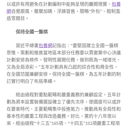
以或許有用避免在計劃編制中能夠呈現的離開現實、
包養
網
自覺跟風，層層加碼、浮躁冒進，簡略“外包”、粗制濫
造等題目。
保持全國一盤棋
習近平總書
包養網
記指出：“要堅固建立全國一盤棋
思惟，策劃和推進當地區本部分任務要以貫徹黨中心決議
計劃安排為條件，發明性展開任務，做到既為一域增光、
又為全局添彩。”五年計劃具有凸起的綜合性和周全性，
在全國范圍兼顧安排。保持全國一盤棋，為五年計劃的制
訂實行明白了布局準繩。
經由過程對重點範疇和嚴重義務的兼顧設定，五年計
劃為資本設置裝備擺設確立了優先次序，使國度可以或許
在要害時代、主要範疇集中投進氣力，推動具有全局性和
基本性的嚴重工程與改造義務。好比，黨的十八年夜以
來，經由過程“十三五”165項、“十四五”102項嚴重工程項