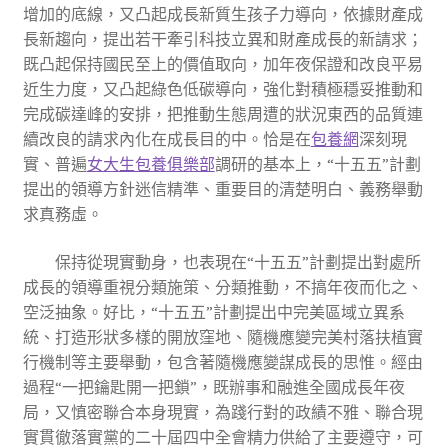
增加的底線，又凸起成長新質生孩子力導向，依據財產成
長新趨向，提出若干牽引科技立異和財產成長的新請求；
既凸起保持國民至上的價值取向，加年夜保證和改良平易
近生力度，又凸起綠色低碳導向，強化對積極穩妥推動和
完成碳達峰的安排，把推動生態周遭的狀況東西的品質連
續改良的請求內化在成長目的中。恰是在
包養網
深刻現
實、普遍
女大生包養俱樂部
調研的基本上，“十五五”計劃
提出的領導方針迷信精準、重要目的清楚明白、義務舉動
求真務虛。
保持從現實動身，也表現在“十五五”計劃提出對處所
成長的領導重視分類施策、分類推動，不搞年夜而化之、
空泛抽象。好比，“十五五”計劃提出中完美區域立異系
統、打造形狀多樣的開放窪地、隨機應變完美村落扶植實
行機制等主要舉動，包含著隨機應變謀成長的思惟。經由
過程“一把鑰匙開一把鎖”，既辦事和融進全國成長年夜
局，又慎密聯合本身現實，為踐行對的政績不雅、聯合現
實貫徹落實黨的二十屆四中全會精力供給了主要遵守，可