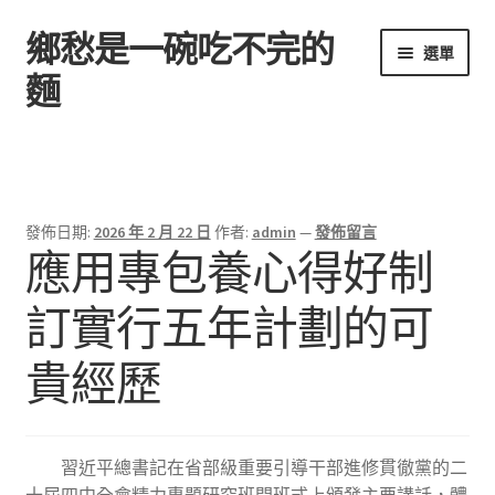
鄉愁是一碗吃不完的
跳
跳
選單
至
至
麵
導
主
覽
要
首頁
列
內
容
發佈日期:
2026 年 2 月 22 日
作者:
admin
—
發佈留言
應用專包養心得好制
訂實行五年計劃的可
貴經歷
習近平總書記在省部級重要引導干部進修貫徹黨的二