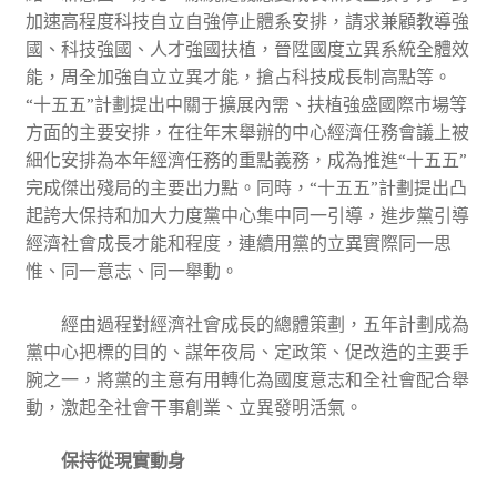
加速高程度科技自立自強停止體系安排，請求兼顧教導強
國、科技強國、人才強國扶植，晉陞國度立異系統全體效
能，周全加強自立立異才能，搶占科技成長制高點等。
“十五五”計劃提出中關于擴展內需、扶植強盛國際市場等
方面的主要安排，在往年末舉辦的中心經濟任務會議上被
細化安排為本年經濟任務的重點義務，成為推進“十五五”
完成傑出殘局的主要出力點。同時，“十五五”計劃提出凸
起誇大保持和加大力度黨中心集中同一引導，進步黨引導
經濟社會成長才能和程度，連續用黨的立異實際同一思
惟、同一意志、同一舉動。
經由過程對經濟社會成長的總體策劃，五年計劃成為
黨中心把標的目的、謀年夜局、定政策、促改造的主要手
腕之一，將黨的主意有用轉化為國度意志和全社會配合舉
動，激起全社會干事創業、立異發明活氣。
保持從現實動身