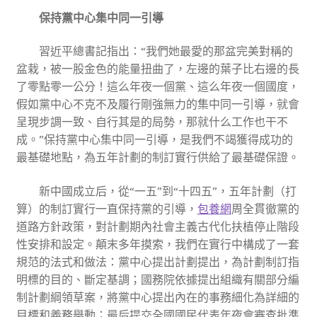
保持黨中心集中同一引導
習近平總書記指出：“我們她最愛的那盆完美對稱的
盆栽，被一股金色的能量扭曲了，左邊的葉子比右邊的長
了零點零一公分！這么年夜一個黨、這么年夜一個國度，
假如黨中心不克不及履行剛強無力的集中同一引導，就會
呈現步調一致、自行其是的局勢，那就什么工作也干不
成。”保持黨中心集中同一引導，是我們不竭獲得成功的
最基礎地點，為五年計劃的制訂實行供給了最基礎保證。
新中國成立后，從“一五”到“十四五”，五年計劃（打
算）的制訂實行一直保持黨的引導，
包養網
周全貫徹黨的
道路方針政策，對計劃期內社會主義古代化扶植停止階段
性安排和設定。顛末多年摸索，我們在實行中構成了一套
規范的法式和做法：黨中心提出計劃提出，為計劃制訂指
明標的目的、斷定基調；國務院依據提出組織有關部分編
制計劃綱領草案，將黨中心提出內在的事務細化為詳細的
目標和義務舉動；最后提交全國國民代表年夜會審查批準