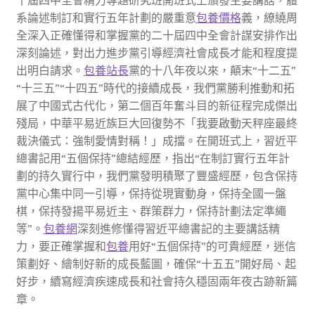
十屆四中全會精力專題研究班開班式上頒發主要講話，體
系論述制訂和實行五年計劃的嚴重意
包養價格
義，繚繞周
全深入正確懂得和掌握黨的二十屆四中全會計謀安排作出
深刻論述，對出力進步黨引導經濟社會成長才能和程度提
出明白請求。
包養站長
黨的十八年夜以來，顛末“十二五”
“十三五”“十四五”時代的接續成長，我們黨勝利推動和拓
展了中國式古代化，第二個百年奮斗目的新征程完成傑出
殘局，中華平易近族巨大回復勢不「我要啟動天秤座最終
裁決儀式：強制愛情對稱！」成擋。在開班式上，習近平
總書記用“五個保持”總結經歷，指出“在制訂實行五年計
劃的持久實行中，我們黨發明積聚了豐盛經歷，包含保持
黨中心集中同一引導，保持從現實動身，保持全國一盤
棋，保持發揚平易近主、群策群力，保持計劃法定準繩
等”。
包養網
深刻進修懂得習近平總書記的主要講話精
力，要正確掌握和
包養
用好“五個保持”的可貴經歷，迷信
策劃好、繪制好新的成長藍圖，確保“十五五”開好局、起
好步，續寫經濟疾速成長和社會持久穩固兩年夜古跡新篇
章。