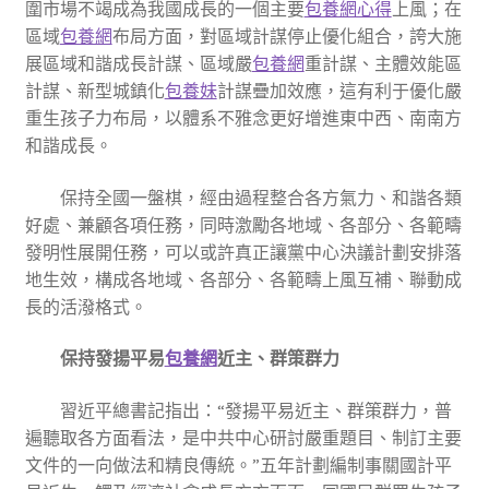
圍市場不竭成為我國成長的一個主要
包養網心得
上風；在
區域
包養網
布局方面，對區域計謀停止優化組合，誇大施
展區域和諧成長計謀、區域嚴
包養網
重計謀、主體效能區
計謀、新型城鎮化
包養妹
計謀疊加效應，這有利于優化嚴
重生孩子力布局，以體系不雅念更好增進東中西、南南方
和諧成長。
保持全國一盤棋，經由過程整合各方氣力、和諧各類
好處、兼顧各項任務，同時激勵各地域、各部分、各範疇
發明性展開任務，可以或許真正讓黨中心決議計劃安排落
地生效，構成各地域、各部分、各範疇上風互補、聯動成
長的活潑格式。
保持發揚平易
包養網
近主、群策群力
習近平總書記指出：“發揚平易近主、群策群力，普
遍聽取各方面看法，是中共中心研討嚴重題目、制訂主要
文件的一向做法和精良傳統。”五年計劃編制事關國計平