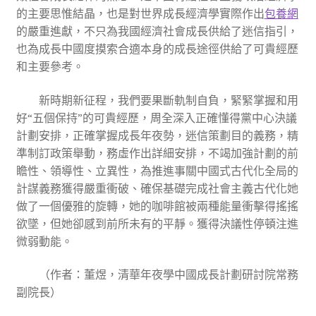
的主要思惟結晶，也是對世界成長經濟學實際作出
包養網
的嚴重進獻，不只為我國經濟社會成長供給了迷信指引，
也為成長中國度摸索合適本身的成長途徑供給了可貴經歷
和主要參考。
新時期新征程，我們要果斷軌制自負，緊緊掌握和用
好“五個保持”的可貴經歷，周全深入正確懂得黨中心決議
計劃安排，正確掌握成長年夜勢，迷信策劃目的義務，精
準制訂政策舉動，務虛作出詳細安排，不竭加強計劃的前
瞻性、領導性、立異性，為推進事關中國式古代化全局的
計謀義務獲得嚴重衝破、確保基礎完成社會主義古代化她
做了一個優雅的旋轉，她的咖啡館被兩種能量衝擊得搖搖
欲墜，但她卻感到前所未有的平靜。獲得決議性停頓注進
微弱動能。
（作者：董煜，清華年夜學中國成長計劃研討院常務
副院長）