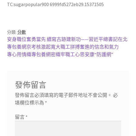
TC:sugarpopular900 6999fd5272eb29.15371505
分類:
分數
文
上
安身職位奮勇當先 續寫古跡建新功——習近平總書記在北
一
專包養網京考核激起寬大職工拼搏奮進的信念和氣力
章
篇
下
專心用情織專包養網密織牢職工心思安康“防護網”
導
文
一
章:
篇
覽
文
發佈留言
章:
發佈留言必須填寫的電子郵件地址不會公開。
必
填欄位標示為
*
留言
*