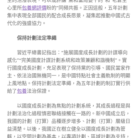
心里所
包養網評價
盼的”同頻共振。正因這般，五年計劃
集中表現全部國民的配合成長愿景，凝集起推動中國式古
代化的強盛協力。
保持計劃法定準繩
習近平總書記指出：“施展國度成長計劃的計謀導向
感化”“完美國度計謀計劃系統和政策兼顧和諧機制”。實
行國度成長計劃，充足表現了保持黨的引導、國民當家作
主、依法治國無機同一，是中國特點社會主義軌制的明顯
上風地點。保持計劃法定準繩，為五年計劃的制訂實行供
給了
包養
法治保證。
以國度成長計劃為焦點的計劃系統，其成長過程是與
計劃法治化過程慎密聯絡接觸在一路的。新中國成立后，
我國的計劃（打算）品種逐步增多、計劃（打算）層級日
益清楚。以後，我國正在樹立健全以國度成長計劃為管
轄，以空間計劃為基本，以專項計劃、區域計劃為支持，