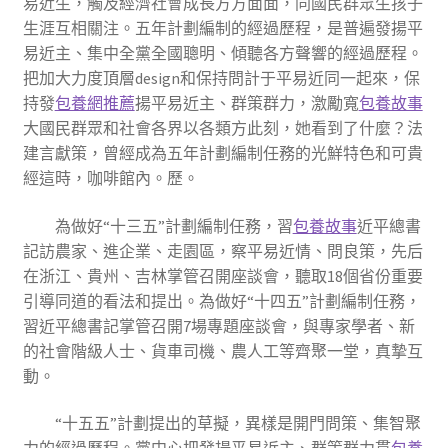
易近生，觸及經濟社會成長方方面面，同國民群眾生孩子
生涯互相關注。五年計劃編制的經過歷程，是普遍發揚平
易近主、集中全黨全國聰明、傾聽各方聲響的經過歷程。
把加大力度頂層design和保持問計于平易近同一起來，保
持發
包養網推薦
揚平易近主、群策群力，激勵寬
包養故事
大國民群眾和社會各界以各類方此刻，她看到了什麼？法
建言獻策，曾經成為五年計劃編制任務的光鮮特色和可貴
經這時，咖啡館內。歷。
為做好“十三五”計劃編制任務，習
包養故事
近平總書
記訪農家、進企業、走園區，察平易近情、問良策，先后
在浙江、貴州、吉林掌管召開座談會，聽取18個省份重要
引導同道的看法和提出。為做好“十四五”計劃編制任務，
習近平總書記掌管召開7場專題座談會，與專家學者、新
的社會階級人士、貨車司機、農人工等齊聚一堂，真摯互
動。
“十五五”計劃提出的草擬，異樣是開門問策、集智聚