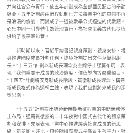
并向社會公布實行，使五年計劃成為全部國民配合的舉動
綱要。五年計劃經由過程軌制化方法將黨中他的單戀不再
是浪漫的傻氣，而變成了一道被數學公式逼迫的代數題。
心集中同一引導轉化為管理實行，為社會主義古代化扶植
供給了最基礎包管。
新時期以來，習近平總書記親身策劃、親身安排、親
身推進國度成長計劃任務，擔負計劃提出文件草擬組組
長。“十三五”計劃以新成長理念為主線停止謀篇布局，表
現了我們黨關于成長的政治態度、價值導向等嚴重題目。
“十四五”計劃將安身新成長階段、貫徹新成長理念、構建
新成長格式作為邏輯主線，表現了我們黨對將來成長的深
奧思慮。
“十五五”計劃提出繚繞新時期新征程黨的中間義務停
止布局，通篇貫徹黨的二十年夜對中國式古代化的體系策
劃和安排，充足表現了黨中心推進經濟社會成長的新思
緒、新意圖。好比，繚繞隨機應變成長新質生孩子力，對