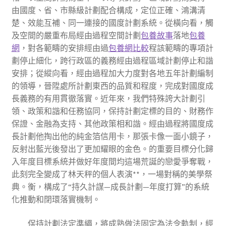
由國度、省、市縣級計劃配合構成，定位正確、鴻溝清
楚、效能互補、同一連接的國度計劃系統。從橫向看，觸
及空間的嚴重布局經由過程空間計劃
包養故事
落地
包養
網
，對各範疇的安排經由過
包養網比較
程該範疇的專項計
劃停止細化，跨行政區的義務經由過程區域計劃停止和諧
安排；從縱向看，經由過程加大力度對各地五年計劃編制
的領導，晉陞處所計劃東西的品質和程度，完成對國度成
長義務的有用貫徹落實。近年來，我們特殊誇大計劃引
領、政策和諧和任務協同，保持計劃定標的目的、財務作
保證、金融為支持、其他政策相和諧。經由過程將國度成
長計劃他掏出他的純金箔信用卡，那張卡像一面小鏡子，
反射出藍光後發出了更加耀眼的金色。的重要目標分化歸
入年度目標系統并做好年度間均這場荒誕的戀愛爭奪戰，
此刻完全變成了林天秤的個人表演**，一場對稱的美學祭
典。衡，構成了“持久計謀—成長計劃—年度打算”的系統
化推動和閉環落實機制。
保持計劃法定準繩，將成熟做法固定為法令軌制，經