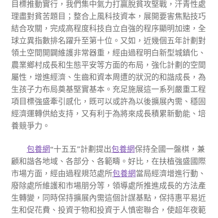
目標推動實行，我們集中氣力打贏脫貧攻堅戰，汗青性處
理盡對貧苦題目；整合上風科技資本，展開要害焦點技巧
結合攻關，完成高程度科技自立自強的程序顯明加速，全
球立異指數排名躍升至第十位。又如，近幾個五年計劃對
領土空間開闢維護非常器重，經由過程明白新型城鎮化、
農業鄉村成長和生態平安等方面的布局，強化計劃的空間
屬性，增進經濟、生齒和資本周遭的狀況的和諧成長，為
生孩子力布局奠基堅實基本。充足施展這一系列嚴重工程
項目標強盛牽引感化，既可以或許為以後擴展內需、穩固
經濟運轉供給支持，又有利于為將來成長積累新動能、培
養競爭力。
包養網
“十五五”計劃提出
包養網
保持全國一盤棋，兼
顧和諧各地域、各部分、各範疇。好比，在扶植強盛國際
市場方面，經由過程規范處所
包養網
當局經濟增進行動、
廢除處所維護和市場朋分等，領導處所推進成長的方法產
生轉變，同時保持擴展內需這個計謀基點，保持惠平易近
生和促花費、投資于物和投資于人慎密聯合，使超年夜範