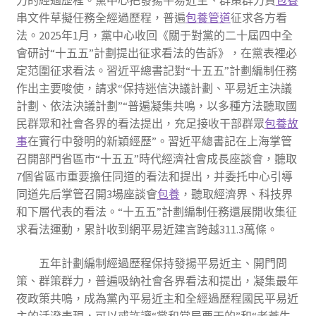
力的經過歷程。黨中心把發揚平易近主、群策群力貫
包養
串文件草擬任務全經過歷程，普遍
包養管道
征求各方看
法。2025年1月，黨中心收回《關于對黨的二十屆四中全
會研討“十五五”計劃提出征求看法的告訴》，在黨表裡必
定范圍征求看法。習近平總書記對“十五五”計劃編制任務
作出主要唆使，請求“保持迷信決議計劃、平易近主決議
計劃、依法決議計劃”“普遍凝集共鳴，以多種方法聽取國
民群眾和社會各界的看法提出，充足接收干部群眾
包養故
事
在實行中發明的新穎經歷”。習近平總書記在上海掌管
召開部門省區市“十五五”時代經濟社會成長座談會，聽取
7個省區市重要擔任同道的看法和提出，并委托中心引導
同道先后掌管召開3場座談會
包養
，聽取經濟界、科技界
和下層代表的看法。“十五五”計劃編制任務還展開收集征
求看法運動，累計收到網平易近建言跨越311.3萬條。
五年計劃編制經過歷程保持發揚平易近主、開門問
策、群策群力，普遍吸納社會各界看法和提出，凝集最年
夜政策共鳴，成為黨內平易近主和全經過歷程國民平易近
主的活潑表現，可以或許讓“黨和當局要干的”和“老蒼生