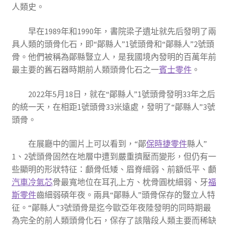
人類史。
早在1989年和1990年，書院梁子遺址就先后發明了兩
具人類的頭骨化石，即“鄖縣人”1號頭骨和“鄖縣人”2號頭
骨。他們被稱為鄖縣豎立人，是我國境內發明的百萬年前
最主要的舊石器時期前人類頭骨化石之一
賓士零件
。
2022年5月18日，就在“鄖縣人”1號頭骨發明33年之后
的統一天，在相距1號頭骨33米遠處，發明了“鄖縣人”3號
頭骨。
在展廳中的圖片上可以看到，“鄖
保時捷零件
縣人”
1、2號頭骨固然在地層中遭到嚴重擠壓而變形，但仍有一
些顯明的形狀特征：顱骨低矮、眉脊細弱、前額低平、顱
汽車冷氣芯
骨最寬地位在耳孔上方、枕骨圓枕細弱、牙
福
斯零件
齒細弱碩年夜。兩具“鄖縣人”頭骨保存的豎立人特
征。“鄖縣人”3號頭骨是迄今歐亞年夜陸發明的同時期最
為完全的前人類頭骨化石，保存了該階段人類主要而稀缺