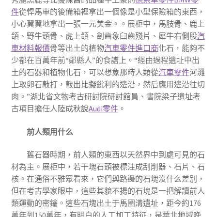
件
從悍馬車的後備箱裡拿出一個像是小型保險箱的東西，
小心翼翼地拿出一張一元美金。。展柜中，馬肢骨、鹿上
頜、野牛頭骨、虎上頜、劍齒象臼齒殘片、犀牛右側股
汽
車材料報價
骨等出土的植物
汽車零件進口商
化石，能夠不
少都在百萬年前“鄖縣人”的食譜上。“經由過程遺址中出
土的石器和植物化石，可以想象那時人類從
汽車零件
河灘
上取卵石敲打，敲出比擬銳利的邊沿，然后應用邊沿往切
肉。”湖北省文物考古研討院研討館員、書院梁子遺址考
古項目擔任人陸成秋說
Audi零件
。
前人類用什么
舊石器時期，前人類的東西以天然界中到處可見的石
材為主。展柜中，若干塊石頭被標注成刮削器、石片、石
核。在通俗不雅眾看來，它們與路邊的石塊沒什么差別，
但在考古學家眼中，這些其貌不揚的石塊是一把解讀前人
類運動的密鑰。這些石塊出土于馬圈溝遺址，距今約176
萬年到150萬年，有明白的人工加工特征，是華北地域晚