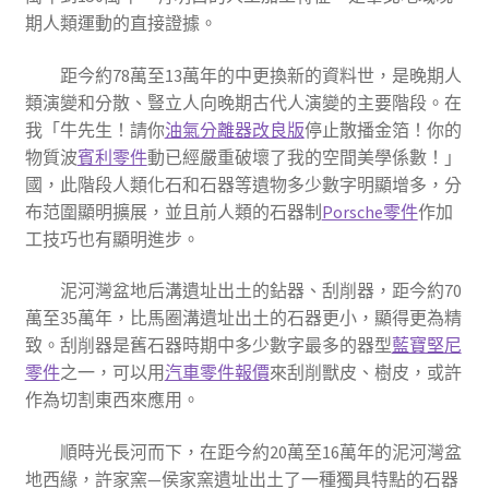
期人類運動的直接證據。
距今約78萬至13萬年的中更換新的資料世，是晚期人
類演變和分散、豎立人向晚期古代人演變的主要階段。在
我「牛先生！請你
油氣分離器改良版
停止散播金箔！你的
物質波
賓利零件
動已經嚴重破壞了我的空間美學係數！」
國，此階段人類化石和石器等遺物多少數字明顯增多，分
布范圍顯明擴展，並且前人類的石器制
Porsche零件
作加
工技巧也有顯明進步。
泥河灣盆地后溝遺址出土的鉆器、刮削器，距今約70
萬至35萬年，比馬圈溝遺址出土的石器更小，顯得更為精
致。刮削器是舊石器時期中多少數字最多的器型
藍寶堅尼
零件
之一，可以用
汽車零件報價
來刮削獸皮、樹皮，或許
作為切割東西來應用。
順時光長河而下，在距今約20萬至16萬年的泥河灣盆
地西緣，許家窯—侯家窯遺址出土了一種獨具特點的石器