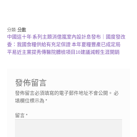
分類:
分數
文
上
中國這十年·系列主題消億嵐室內設計息發布｜國度發改
一
委：我國食糧供給有充足保證 本年夏糧豐產已成定局
章
篇
下
平易近主黨提秀傳醫院體檢項目10建議減輕生涯開銷
導
文
一
章:
篇
覽
文
發佈留言
章:
發佈留言必須填寫的電子郵件地址不會公開。
必
填欄位標示為
*
留言
*