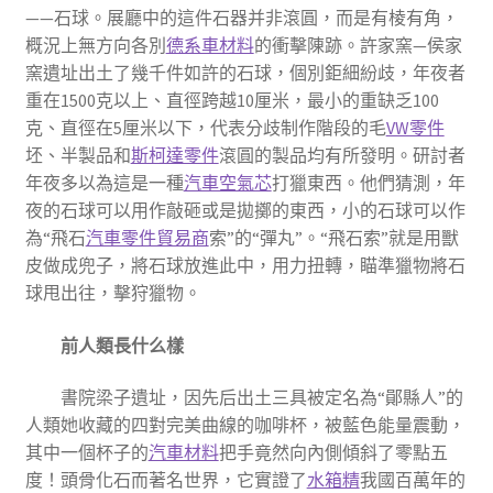
——石球。展廳中的這件石器并非滾圓，而是有棱有角，
概況上無方向各別
德系車材料
的衝擊陳跡。許家窯—侯家
窯遺址出土了幾千件如許的石球，個別鉅細紛歧，年夜者
重在1500克以上、直徑跨越10厘米，最小的重缺乏100
克、直徑在5厘米以下，代表分歧制作階段的毛
VW零件
坯、半製品和
斯柯達零件
滾圓的製品均有所發明。研討者
年夜多以為這是一種
汽車空氣芯
打獵東西。他們猜測，年
夜的石球可以用作敲砸或是拋擲的東西，小的石球可以作
為“飛石
汽車零件貿易商
索”的“彈丸”。“飛石索”就是用獸
皮做成兜子，將石球放進此中，用力扭轉，瞄準獵物將石
球甩出往，擊狩獵物。
前人類長什么樣
書院梁子遺址，因先后出土三具被定名為“鄖縣人”的
人類她收藏的四對完美曲線的咖啡杯，被藍色能量震動，
其中一個杯子的
汽車材料
把手竟然向內側傾斜了零點五
度！頭骨化石而著名世界，它實證了
水箱精
我國百萬年的