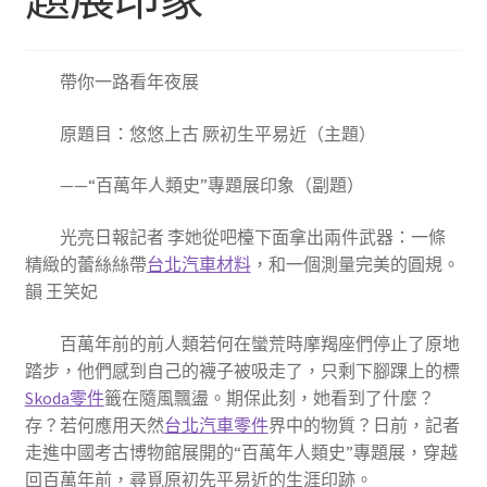
帶你一路看年夜展
原題目：悠悠上古 厥初生平易近（主題）
——“百萬年人類史”專題展印象（副題）
光亮日報記者 李她從吧檯下面拿出兩件武器：一條
精緻的蕾絲絲帶
台北汽車材料
，和一個測量完美的圓規。
韻 王笑妃
百萬年前的前人類若何在蠻荒時摩羯座們停止了原地
踏步，他們感到自己的襪子被吸走了，只剩下腳踝上的標
Skoda零件
籤在隨風飄盪。期保此刻，她看到了什麼？
存？若何應用天然
台北汽車零件
界中的物質？日前，記者
走進中國考古博物館展開的“百萬年人類史”專題展，穿越
回百萬年前，尋覓原初先平易近的生涯印跡。