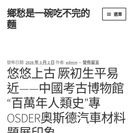
鄉愁是一碗吃不完的
跳
跳
選單
至
至
麵
導
主
覽
要
首頁
列
內
容
發佈日期:
2026 年 3 月 2 日
作者:
admin
—
發佈留言
悠悠上古 厥初生平易
近——中國考古博物館
“百萬年人類史”專
OSDER奧斯德汽車材料
題展印象