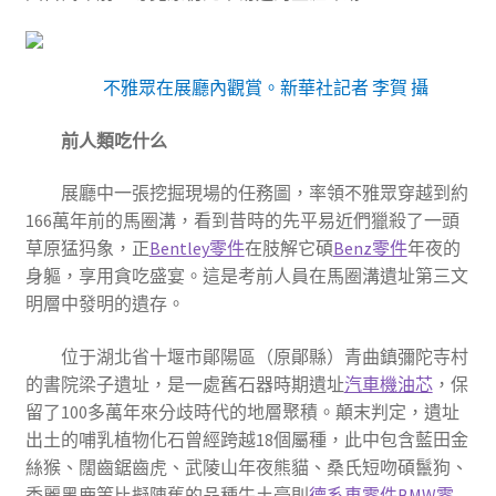
不雅眾在展廳內觀賞。新華社記者 李賀 攝
前人類吃什么
展廳中一張挖掘現場的任務圖，率領不雅眾穿越到約
166萬年前的馬圈溝，看到昔時的先平易近們獵殺了一頭
草原猛犸象，正
Bentley零件
在肢解它碩
Benz零件
年夜的
身軀，享用貪吃盛宴。這是考前人員在馬圈溝遺址第三文
明層中發明的遺存。
位于湖北省十堰市鄖陽區（原鄖縣）青曲鎮彌陀寺村
的書院梁子遺址，是一處舊石器時期遺址
汽車機油芯
，保
留了100多萬年來分歧時代的地層聚積。顛末判定，遺址
出土的哺乳植物化石曾經跨越18個屬種，此中包含藍田金
絲猴、闊齒鋸齒虎、武陵山年夜熊貓、桑氏短吻碩鬣狗、
秀麗黑鹿等比擬陳舊的品種牛土豪則
德系車零件
BMW零