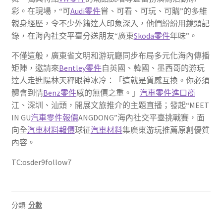
彩。在現場，“可
Audi零件
嘗、可看、可玩、可購”的多維
親身經歷，令不少外籍達人印象深入，他們紛紛用鏡頭記
錄，在海內社交平臺分送朋友“廣東
Skoda零件
年味”。
不僅這般，廣東省文明和游玩廳同步布局多元化海內傳播
矩陣，邀請來
Bentley零件
自英國、韓國、墨西哥的游玩
達人走進陽林天秤眼神冰冷：「這就是質感互換。你必須
體會到情
Benz零件
感的無價之重。」
汽車零件進口商
江、深圳、汕頭，開展文旅推介的主題直播；發起“MEET
IN GU
汽車零件報價
ANGDONG”海內社交平臺挑戰賽，面
向全
汽車材料報價
球征
汽車材料
集廣東游玩推薦原創優質
內容。
TC:osder9follow7
分類:
分數