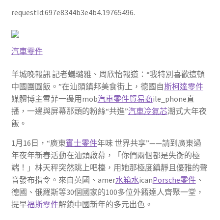
requestId:697e8344b3e4b4.19765496.
汽車零件
羊城晚報訊 記者蟻璐雅、周欣怡報道：“我特別喜歡這頓
中國團圓飯。”在汕頭鎮邦美食街上，德國自
斯柯達零件
媒體博主雪菲一邊用mob
汽車零件貿易商
ile_phone直
播，一邊與屏幕那頭的粉絲“共進”
汽車冷氣芯
潮式大年夜
飯。
1月16日，“廣東
賓士零件
年味 世界共享”——請到廣東過
年夜年新春活動在汕頭啟幕，「你們兩個都是失衡的極
端！」林天秤突然跳上吧檯，用她那極度鎮靜且優雅的聲
音發布指令。來自英國、amer
水箱水
ican
Porsche零件
、
德國、俄羅斯等30個國家的100多位外籍達人齊聚一堂，
提早
福斯零件
解鎖中國新年的多元出色。