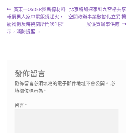
文
上
下
廣東一OSDER奧斯德材料
北京將加速家到九宮格共享
一
一
報價男人家中電飯煲起火，
空間政辦事業數智化立異 擴
章
篇
篇
寵物狗及時撓廁所門吠叫提
展優質辦事供應
導
文
文
示，消防提醒→
章:
章:
覽
發佈留言
發佈留言必須填寫的電子郵件地址不會公開。
必
填欄位標示為
*
留言
*