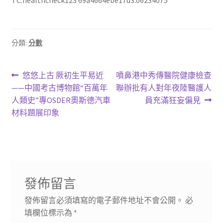
分類:
分數
文
上
下
悠悠上古 厥初生平易近
噴鼻港中秀傳醫院健康檢查
一
一
——中國考古博物館“百萬年
聯辦批有人對年夜陸醫護人
章
篇
篇
人類史”專OSDER奧斯德汽車
員充滿狂妄偏見
導
文
文
材料題展印象
章:
章:
覽
發佈留言
發佈留言必須填寫的電子郵件地址不會公開。
必
填欄位標示為
*