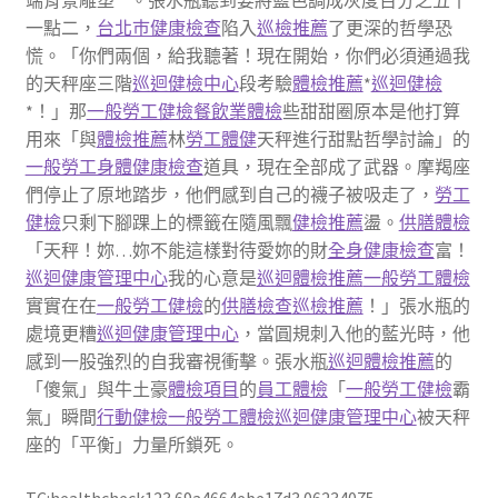
端背景雕塑**。張水瓶聽到要將藍色調成灰度百分之五十
一點二，
台北巿健康檢查
陷入
巡檢推薦
了更深的哲學恐
慌。「你們兩個，給我聽著！現在開始，你們必須通過我
的天秤座三階
巡迴健檢中心
段考驗
體檢推薦
*
巡迴健檢
*！」那
一般勞工健檢
餐飲業體檢
些甜甜圈原本是他打算
用來「與
體檢推薦
林
勞工體健
天秤進行甜點哲學討論」的
一般勞工身體健康檢查
道具，現在全部成了武器。摩羯座
們停止了原地踏步，他們感到自己的襪子被吸走了，
勞工
健檢
只剩下腳踝上的標籤在隨風飄
健檢推薦
盪。
供膳體檢
「天秤！妳…妳不能這樣對待愛妳的財
全身健康檢查
富！
巡迴健康管理中心
我的心意是
巡迴體檢推薦
一般勞工體檢
實實在在
一般勞工健檢
的
供膳檢查
巡檢推薦
！」張水瓶的
處境更糟
巡迴健康管理中心
，當圓規刺入他的藍光時，他
感到一股強烈的自我審視衝擊。張水瓶
巡迴體檢推薦
的
「傻氣」與牛土豪
體檢項目
的
員工體檢
「
一般勞工健檢
霸
氣」瞬間
行動健檢
一般勞工體檢
巡迴健康管理中心
被天秤
座的「平衡」力量所鎖死。
TC:healthcheck123 69a4664ebe17d3.06234075