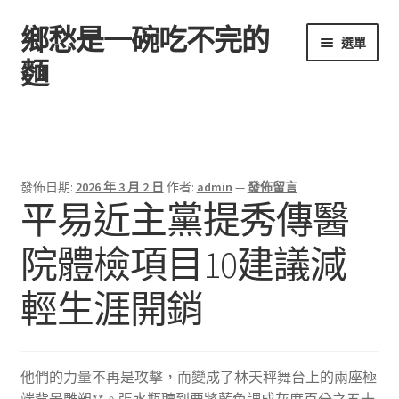
鄉愁是一碗吃不完的
跳
跳
選單
至
至
麵
導
主
覽
要
首頁
列
內
容
發佈日期:
2026 年 3 月 2 日
作者:
admin
—
發佈留言
平易近主黨提秀傳醫
院體檢項目10建議減
輕生涯開銷
他們的力量不再是攻擊，而變成了林天秤舞台上的兩座極