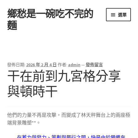
鄉愁是一碗吃不完的
跳
跳
選單
至
至
麵
導
主
覽
要
首頁
列
內
容
發佈日期:
2026 年 2 月 4 日
作者:
admin
—
發佈留言
干在前到九宮格分享
與頓時干
他們的力量不再是攻擊，而變成了林天秤舞台上的兩座極
端背景雕塑**。
在蓄力與發力、策劃與履行之間，快是由於預備充