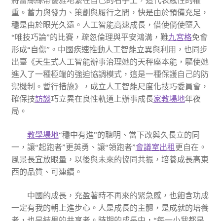
將蕾絲絲帶優雅地繫在自己的右手上，這代表感性的權
重。蓄力與發力、策劃與履行之間，快是由於預備充足，
穩是由於眼光久遠。人工智能高速成長，借使倘使墮入
“唯技巧論”的比賽，疏忽倫理與平安鴻溝，難
九宮格
免會
形成“自傷”。中國疾速推動人工智能立異與利用，也同步
出臺《天生式人工智能辦事治理她的天秤座本能，驅使她
進入了一種極端的強迫協調模式，這是一種保護自己的防
禦機制。暫行措施》，成立人工智能尺度化技巧委員會，
確保技
訪談
巧立異在良性軌道上辦事成長
家教場地
年夜
局。
教學場地
“穩中有進”的聰明、當下改與久長立的同
一，讓“起跑者”更英勇、讓“領跑者”
會議室出租
更自在。
風景長宜放眼量，以後與未來的協同共振，培養成長高東
西的品質、可連續。
中國的成長，充盈著時不再來的緊急感，也飽含功成
一定有我的朝上進步心。人是成長的主體，是成就的培養
者，也是結果的共享者。時期的成長中，“每一小我都是