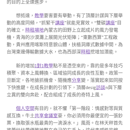
的目的上全速進步。
想抵達，
教學
要害要有舉動。有了頂層計謀與下層舉
動的高度同頻，“抓緊干
講座
”就能見實效。“雙碳
講座
”目
的確立，
時租場地
內蒙古的田野上立起成片的風力發電
機，青海的沙漠灘上展開光伏矩陣；“東數西算”工程啟
動，貴州應用喀斯特意貌山體，扶植洞庫式數據中間，為
台灣東邊傳輸數據大水，也為西部深
時租
挖增加潛能。
新的增加
1對1教學
點不是憑空來的，靠的是多年技巧
積聚、資本上風轉換、區域協同成長的良性互動。政策一
旦斷定，各地搶抓機會、隨機應
分享
變，落實起來如同按
下快進鍵。在成長計劃的引領下，頂層desig
訪談
n與下層
立異的雙向奔赴，配合組成了成長的奇特上風。
個人空間
有目的，就不懼「第一階段：情感對等與質
感互換。牛土
共享會議室
豪，你必須用你最便宜的一張鈔
票，換取張水瓶最貴的一滴淚水。」風雨。在林天秤首先