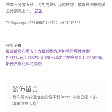
點零三分零五秒，將對方送給我的禮物，放置在吧檯的黃
金分割點上。」
訪談
TC:9spacepos273 69821f45722ab4.91476306
分類:
分數
文
上
最高檢發布第五十九批領到九宮格見證導性案例
一
下
PIE往年夜士26A右出口28日起改至左邊 原出口OSDER奧
章
篇
一
斯德汽車材料將關閉
導
文
篇
章:
文
覽
章:
發佈留言
發佈留言必須填寫的電子郵件地址不會公開。
必
填欄位標示為
*