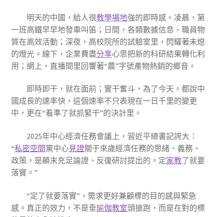
明天的中國，給人很
教學場地
強的即時感。凌晨，第
一班高鐵早早地發車叫笛；日間，各類數據信息、職員物
質在高效活動；深夜，高校院所的試驗室里，閃耀著未熄
的燈光。線下，企業費盡
分享
心思把新的科研結果轉化利
用；網上，直播間里回響著“農”字號產物熱銷的鄉音。
即時即干，就在面前；實干奮斗，為了今天。都說中
國成長的速率快，這個速率不只表現在一日千里的變更
中，更在“看準了就抓緊干”的決計里。
2025年中心經濟任務會議上，習近平總書記誇大：
“
私密空間
黨中心
見證
關于來歲經濟任務的思緒、義務、
政策，是顛末充足論證、反復研討提出的。定
家教
了就要
落實。”
“定了就要落實”，需求更好兼顧標的目的感與緊急
感。真正的效力，不是垂
瑜伽教室
頭搶跑，而是在對的標