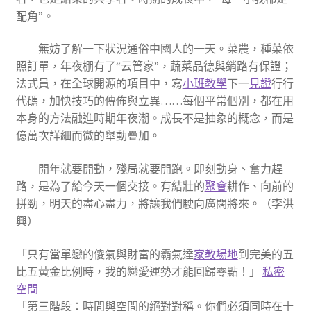
配角”。
無妨了解一下狀況通俗中國人的一天。菜農，種菜依
照訂單，年夜棚有了“云管家”，蔬菜品德與銷路有保證；
法式員，在全球開源的項目中，寫
小班教學
下一
見證
行行
代碼，加快技巧的傳佈與立異……每個平常個別，都在用
本身的方法融進時期年夜潮。成長不是抽象的概念，而是
億萬次詳細而微的舉動疊加。
開年就要開動，殘局就要開跑。即刻動身、奮力趕
路，是為了給今天一個交接。有結壯的
聚會
耕作、向前的
拼勁，明天的盡心盡力，將讓我們駛向廣闊將來。（李洪
興）
「只有當單戀的傻氣與財富的霸氣達
家教場地
到完美的五
比五黃金比例時，我的戀愛運勢才能回歸零點！」
私密
空間
「第三階段：時間與空間的絕對對稱。你們必須同時在十