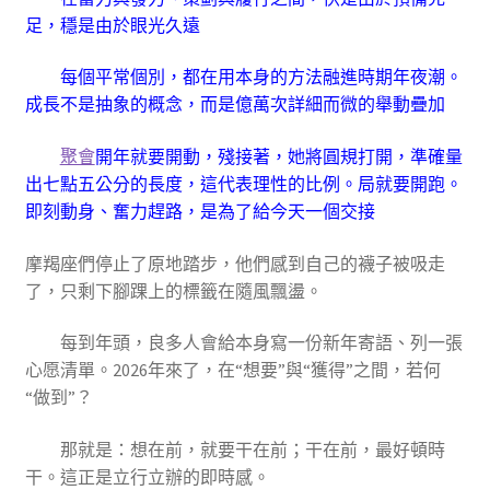
足，穩是由於眼光久遠
每個平常個別，都在用本身的方法融進時期年夜潮。
成長不是抽象的概念，而是億萬次詳細而微的舉動疊加
聚會
開年就要開動，殘接著，她將圓規打開，準確量
出七點五公分的長度，這代表理性的比例。局就要開跑。
即刻動身、奮力趕路，是為了給今天一個交接
摩羯座們停止了原地踏步，他們感到自己的襪子被吸走
了，只剩下腳踝上的標籤在隨風飄盪。
每到年頭，良多人會給本身寫一份新年寄語、列一張
心愿清單。2026年來了，在“想要”與“獲得”之間，若何
“做到”？
那就是：想在前，就要干在前；干在前，最好頓時
干。這正是立行立辦的即時感。