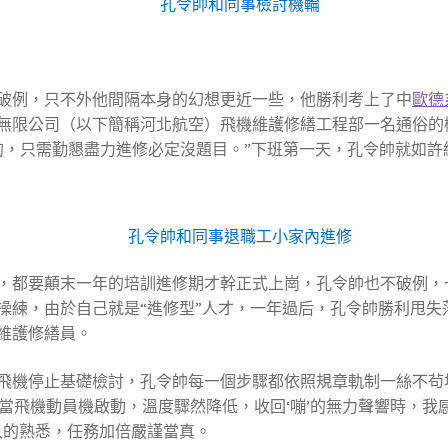
孔令帥和同事檢討機輪
破例，只不外他間隔本身的幻想更近一些，他勝利考上了中
歐德
航空無限公司（以下簡稱河北航空）飛機維護修繕工程部一名通俗的
構的，只需勤懇盡力進修必定沒題目。”下班第一天，孔令帥就如
孔令帥和同事退職工小家內進修
，都要顛末一年的培訓進修期才幹正式上崗，孔令帥也不破例，
操練，由於自己就是“進修型”人才，一年過后，孔令帥勝利甩失
維護修繕員。
飛機停止基礎檢討，孔令帥每一個步驟都依照規章軌制一絲不茍地
“當飛機動員機啟動，溫度驟然降低，收回‘嘣’的無力聲響時，
入的熟悉，任務加倍嚴謹當真。