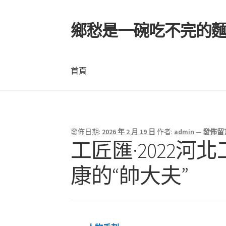
鄉愁是一碗吃不完的
跳
跳
至
至
導
主
覽
要
首頁
列
內
容
首頁
發佈日期:
2026 年 2 月 19 日
作者:
admin
—
發佈留
工匠匯·2022
康的“帥大夫”