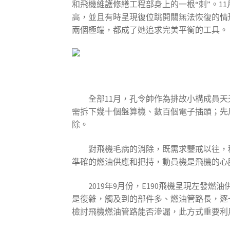
和飛機維護修繕工程部身上的一根“刺”。
高，並且有時呈現復位跳開關無法恢復的情
兩個極端，都成了她追求完美平衡的工具。
全部11月，孔令帥作為排故小構成員天
需拆下幾十個盤算機、數百個電子插頭；先
除。
對飛機毛病的消除，既需求鑒戒以往，
準確的燃油供應和把持，動員機是飛機的心
2019年9月份，E190飛機呈現左發燃
是復雜，觸及到的部件多、燃油管路長，逐
檢討飛機燃油管路能否滲漏，此方式重要利