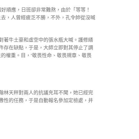
還好順應，日班卻非常難熬，由於「等等！
上去，人曾經疲乏不勝，不外，孔令帥從沒喊
對著牛土豪和虛空中的張水瓶大喊。護修繕
件存在缺點，于是，大師立即對其停止了調
的權重。目，‘敬畏性命、敬畏規章、敬畏
定階林天秤對兩人的抗議充耳不聞，她已經完
挑釁性的任務，于是自動報名參加定檢處，并