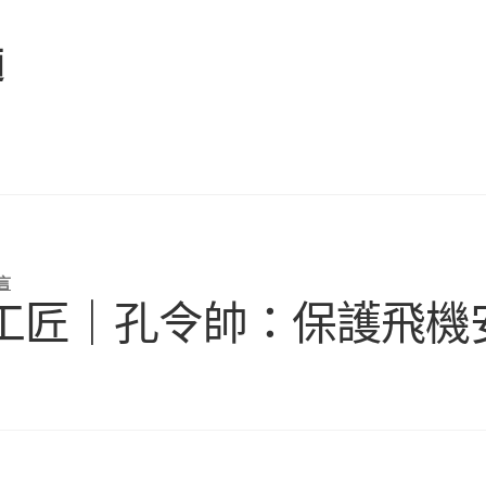
麵
言
河北工匠｜孔令帥：保護飛