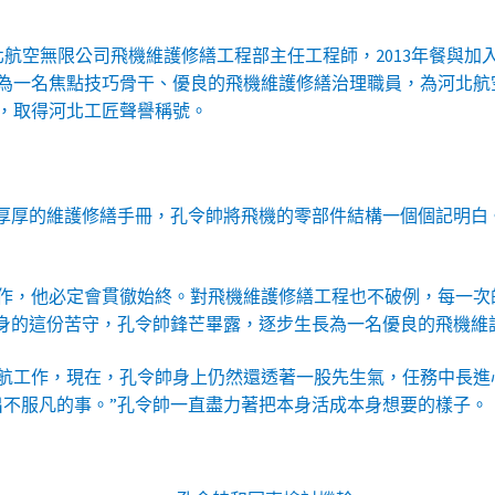
河北航空無限公司飛機維護修繕工程部主任工程師，2013年餐與加
為一名焦點技巧骨干、優良的飛機維護修繕治理職員，為河北航
年，取得河北工匠聲譽稱號。
著厚厚的維護修繕手冊，孔令帥將飛機的零部件結構一個個記明白
作，他必定會貫徹始終。對飛機維護修繕工程也不破例，每一次
本身的這份苦守，孔令帥鋒芒畢露，逐步生長為一名優良的飛機維
航工作，現在，孔令帥身上仍然還透著一股先生氣，任務中長進
出不服凡的事。”孔令帥一直盡力著把本身活成本身想要的樣子。