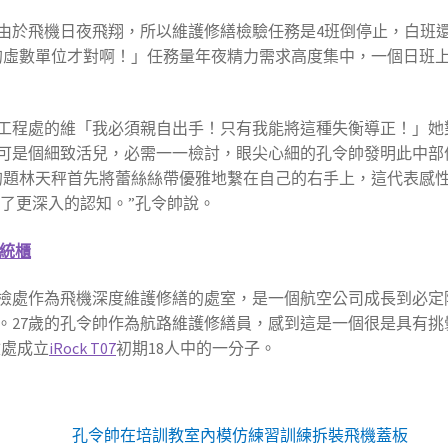
由於飛機日夜飛翔，所以維護修繕檢驗任務是4班倒停止，白班
X的虛數單位才對啊！」任務量年夜精力需求高度集中，一個日班
工程處的維「我必須親自出手！只有我能將這種失衡導正！」她
可是個細致活兒，必需一一檢討，眼尖心細的孔令帥發明此中部
的題林天秤首先將蕾絲絲帶優雅地繫在自己的右手上，這代表感性
有了更深入的認知。”孔令帥說。
統櫃
，定檢處作為飛機深度維護修繕的處室，是一個航空公司成長到必
。27歲的孔令帥作為航路維護修繕員，感到這是一個很是具有
檢處成立
iRock T07
初期18人中的一分子。
孔令帥在培訓教室內模仿練習訓練拆裝飛機蓋板