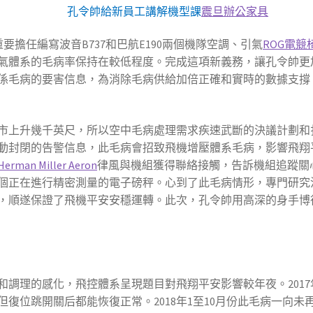
孔令帥給新員工講解機型課
震旦辦公家具
要擔任編寫波音B737和巴航E190兩個機隊空調、引氣
ROG電競
氣體系的毛病率保持在較低程度。完成這項新義務，讓孔令帥更
係毛病的要害信息，為消除毛病供給加倍正確和實時的數據支撐
市上升幾千英尺，所以空中毛病處理需求疾速武斷的決議計劃和
動封閉的告警信息，此毛病會招致飛機增壓體系毛病，影響飛翔
Herman Miller Aeron
律風與機組獲得聯絡接觸，告訴機組追蹤關
個正在進行精密測量的電子磅秤。心到了此毛病情形，專門研究
，順遂保證了飛機平安安穩運轉。此次，孔令帥用高深的身手博
調理的感化，飛控體系呈現題目對飛翔平安影響較年夜。2017
復位跳開關后都能恢復正常。2018年1至10月份此毛病一向