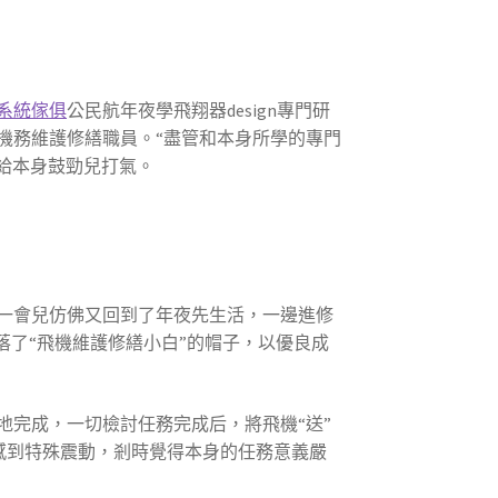
系統傢俱
公民航年夜學飛翔器design專門研
機務維護修繕職員。“盡管和本身所學的專門
許給本身鼓勁兒打氣。
一會兒仿佛又回到了年夜先生活，一邊進修
落了“飛機維護修繕小白”的帽子，以優良成
完成，一切檢討任務完成后，將飛機“送”
我感到特殊震動，剎時覺得本身的任務意義嚴