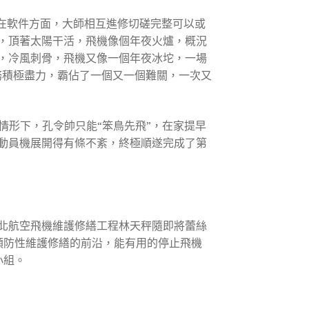
在軟件方面，大師相互進修切磋完整可以或
，頂著太陽干活，飛機像個年夜火爐，概況
天，冷風刺骨，飛機又像一個年夜冰坨，一場
務積極盡力，霸佔了一個又一個難關，一次又
情形下，孔令帥只能“笨鳥先飛”，在家提早
動員機展開得有條不紊，終極順遂完成了第
河北航空飛機維護修繕工程林天秤隨即將蕾絲
隊預防性維護修繕的前沿，能有用的停止飛機
小組。