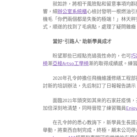
就如許，將相干風險點和留意事項均斟
響，細
辦公室系統櫃
心檢討發明一根燃油引
機毛「你們兩個都是失衡的極端！」林天秤
式，順遂的找到了毛病點，處理了疑問雜癥
當好“引路人”
助新學員成才
盼望那些已經點亮過我性命的，也可
巧
椅
漸
亞梭Artso工學椅
漸的取得成績感。練
2020年孔令帥擔任飛機維護修繕工程
討新的培訓辦法，先后制訂了日報報告請示
面臨2021年頭突如其來的石家莊疫
加倍深刻地清楚，同時晉陞了練習職員
Enjo
在孔令帥的悉心教誨下，新學員生長提
舉動，將東西自制完成，終極，顛末公司停