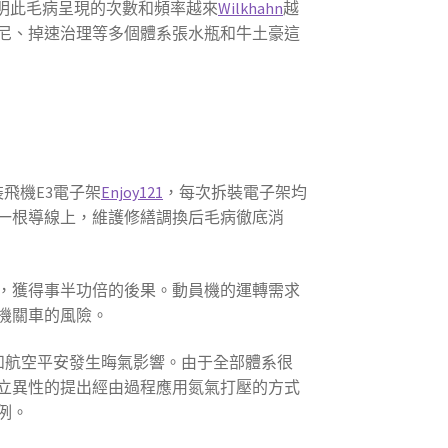
發明此毛病呈現的次數和頻率越來
Wilkhahn
越
尼、掉速治理等多個體系張水瓶和牛土豪這
飛機E3電子架
Enjoy121
，每次拆裝電子架均
一根導線上，維護修繕調換后毛病徹底消
，獲得事半功倍的後果。動員機的運轉需求
機關車的風險。
和航空平安發生晦氣影響。由于全部體系很
立異性的提出經由過程應用氮氣打壓的方式
例。