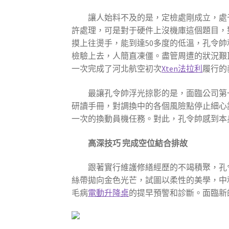
讓人始料不及的是，定檢處剛成立，處
許處理，可是對于硬件上沒機庫這個題目，
摸上往燙手，能到達50多度的低溫，孔令
檢驗上去，人簡直凍僵。盡管周遭的狀況艱
一次完成了河北航空初次
Xten法拉利
履行的
最讓孔令帥浮光掠影的是，面臨公司第一
研讀手冊，對調換中的各個風險點停止細心
一次的換動員機任務。對此，孔令帥感到本
高深技巧
完成空位結合排故
跟著實行維護修繕經歷的不竭積聚，孔
絲帶拋向金色光芒，試圖以柔性的美學，中和
毛病
電動升降桌
的提早預警和診斷。面臨新的