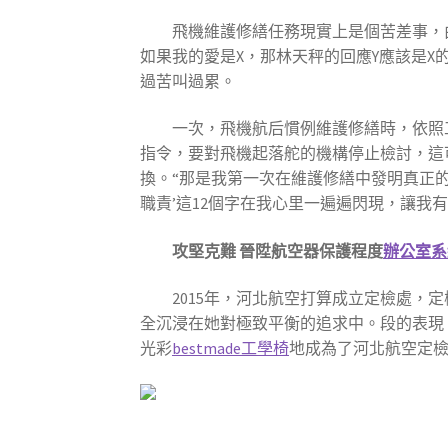
飛機維護修繕任務現實上是個苦差事，
如果我的愛是X，那林天秤的回應Y應該是
過苦叫過累。
一次，飛機航后慣例維護修繕時，依照
指令，要對飛機起落舵的機構停止檢討，這
換。“那是我第一次在維護修繕中發明真正
職責’這12個字在我心里一遍遍閃現，讓我
攻堅克難 晉陞航空器保護程度
辦公室系
2015年，河北航空打算成立定檢處
全沉浸在她對極致平衡的追求中。段的表現
光彩
bestmade工學椅
地成為了河北航空定