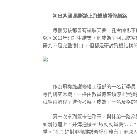
初出茅廬
果斷踏上飛機維護修繕路
每個男孩都曾有過航天夢，孔令帥也不
究。2013年研討生結業，他成為了河北
研究不是完整‘對口’，但都是研討飛機結
作為飛機維護修繕工程部的一名新學員
專門研究常識，一邊由教員傅率領停止實操
就經由過程了進修考察，成為了一名及格的
第一次拿到簽卡任務單，與徒弟一路為
到滑行道上，并溝通機長“啟動動員機”……
重。”孔令帥對飛機維護修繕任務有了更深