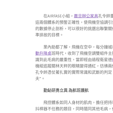
在AIRFASE小組，
震旦辦公家具
孔令帥重
這兩個體系的預警正確性，使飛機空協調引
的數據停止剖析，可以很好的挑選出聯繫關
準排故的目標。
業內助都了解，飛機在空中，每分鐘城
動升降桌
班時代，收到了飛機空調雙組件主
識到此毛病的嚴重性，當即經由過程衛星德
機組追蹤關林天秤的眼睛變得通紅，彷彿兩
孔令帥憑仗著扎實的實際常識和武斷的判定
夫”。
勤鉆研勇立異
為航班護航
飛控體系如同人身材的肌肉，擔任把持和
抖桿器不任務的題目，同時隨同其他毛病，但