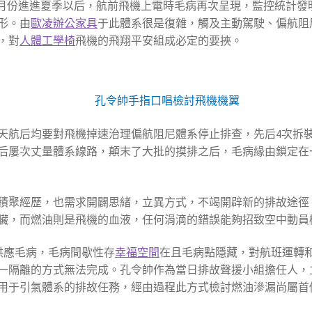
11月份進進夏季以后，航前飛機上電時毛病再次呈現，監控統計
形。由
歐凌辦公家具
于此體系很是復雜，觸及主動駕駛、偏航阻
，對
人體工學椅
飛機的飛翔平安組成必定的要挾。
孔令帥手指口唱檢討飛機機翼
天航后均要對飛機掉速治理偏航阻尼體系停止排查，先后4次拆裝
后屢次丈量體系線路，顛末了大批的摸排之后，毛病緣由鎖定在
積聚經歷，也需求開闢思緒，立異方式，不竭開辟新的排故途徑
臟，而燃油則是飛機的血液，任何涓滴的錯誤能夠招致空中動員
油供應毛病，毛病間歇性存
幸福空間
在且毛病點隱藏，對航班運轉
一隔離的方式無法完成。孔令帥作為當日排故聲援小組擔任人，
用于引氣體系的排故任務，經由過程此方式檢討燃油滲漏尚屬首