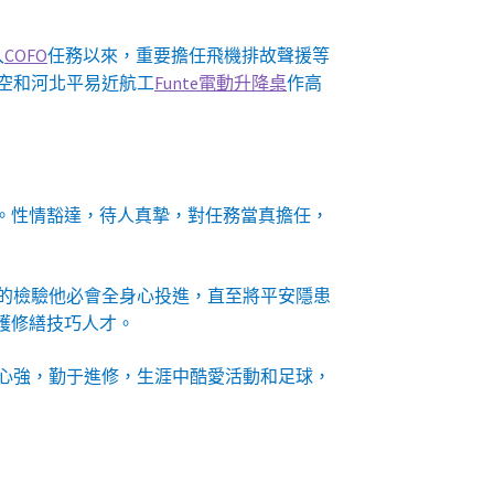
入
COFO
任務以來，重要擔任飛機排故聲援等
空和河北平易近航工
Funte電動升降桌
作高
。性情豁達，待人真摯，對任務當真擔任，
的檢驗他必會全身心投進，直至將平安隱患
護修繕技巧人才。
心強，勤于進修，生涯中酷愛活動和足球，