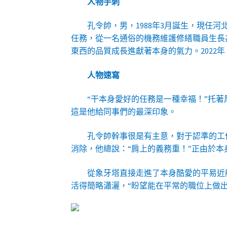
人物手刺
孔令帥，男，1988年3月誕生，現任
任務，從一名通俗的機務維護修繕職員生長
東西的品質成長進獻著本身的氣力。2022
人物速寫
“干本身愛好的任務是一種幸福！”托
這是他給同事們的最深印象。
孔令帥幹事很是有主意，對于認準的工
消除，他總說：“肩上的義務重！”正由於
從象牙塔直接走進了本身酷愛的平易近
活得簡略瀟灑，“盼望能在平常的職位上做