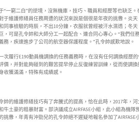
于“一窮二白”的逆境，沒無機庫，技巧、職員和經歷等也缺乏。
對于維護修繕員任務周遭的狀況來說是個很是年夜的挑釁。炎天
帥和同事檢驗的時辰，不出10分鐘，衣服就曾經被汗水濕透；冬
巨，可是孔令帥和大師分工一起配合、連合同心專心。“我們任
義務，疾速進步了公司的航空器保護程度。”孔令帥感歎地說。
次履行E190動員機調換的任務義務時，在沒有任何調換經歷的
評價，并對能夠碰到的艱苦提早停止反復練習訓練，從而使調換
身收獲滿滿，特殊有成績感。
令帥的維護修繕技巧有了奔騰式的提高，恰在此時，2017年，
牛土豪的粗暴財富。部決議成立AIRFASE小組，此小組為機
挑釁，年青有沖勁兒的孔令帥絕不遲疑地報名參加了AIRFASE