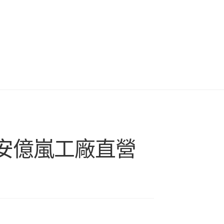
機安億嵐工廠直營