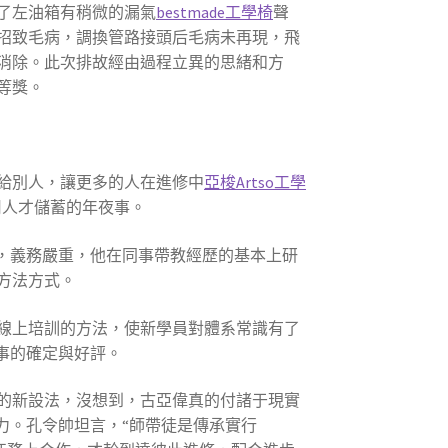
了左油箱有稍微的漏氣
bestmade工學椅
聲
招致毛病，調換管路接頭后毛病未再現，飛
消除。此次排故經由過程立異的思緒和方
等獎。
給別人，讓更多的人在進修中
亞梭Artso工學
司人才儲蓄的年夜事。
要，義務嚴重，他在同事帶教經歷的基本上研
方法方式。
期線上培訓的方法，使新學員對體系常識有了
事的確定與好評。
的新設法，沒想到，古亞偉真的付諸于現實
力。孔令帥坦言，“師帶徒是傳承實行