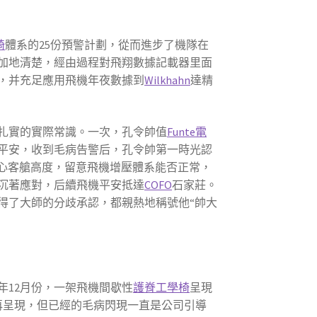
椅
體系的25份預警計劃，從而進步了機隊在
加地清楚，經由過程對飛翔數據記載器里面
，并充足應用飛機年夜數據到
Wilkhahn
達精
扎實的實際常識。一次，孔令帥值
Funte電
平安，收到毛病告警后，孔令帥第一時光認
心客艙高度，留意飛機增壓體系能否正常，
沉著應對，后續飛機平安抵達
COFO
石家莊。
得了大師的分歧承認，都親熱地稱號他“帥大
年12月份，一架飛機間歇性
護脊工學椅
呈現
未再呈現，但已經的毛病閃現一直是公司引導