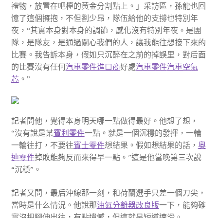
禮物，放置在吧檯的黃金分割點上。」采訪區，孫龍也回
憶了這個擁抱，不但劉少昂，隊伍給他的支撐也特別年
夜，“其實本身對本身的調節，感化沒有特別年夜。是團
隊，是隊友，是通過關心我們的人，讓我能往想接下來的
比賽。我告訴本身，假如只沉醉在之前的掉誤里，對后面
的比賽沒有任何
汽車零件進口商
好處
汽車零件
汽車空氣
芯
。”
記者問他，覺得本身明天哪一點做得最好。他想了想，
“沒有說是某
賓利零件
一點。就是一個沉穩的發揮，一輪
一輪往打，不要往
賓士零件
想結果。假如想結果的話，
奧
迪零件
掉敗能夠反而來得早一點。”這是他當晚第三次說
“沉穩”。
記者又問，最后沖線那一刻，和荷蘭選手只差一個刀尖，
當時是什么情況。他說那
油氣分離器改良版
一下，能夠確
實沒把腳伸出往，有點遺憾，但這就是短道速滑。