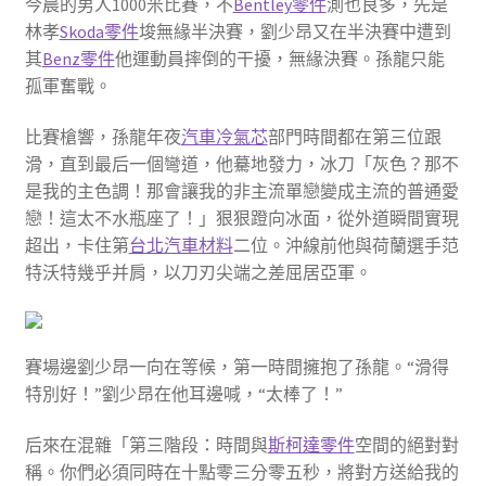
今晨的男人1000米比賽，不
Bentley零件
測也良多，先是
林孝
Skoda零件
埈無緣半決賽，劉少昂又在半決賽中遭到
其
Benz零件
他運動員摔倒的干擾，無緣決賽。孫龍只能
孤軍奮戰。
比賽槍響，孫龍年夜
汽車冷氣芯
部門時間都在第三位跟
滑，直到最后一個彎道，他驀地發力，冰刀「灰色？那不
是我的主色調！那會讓我的非主流單戀變成主流的普通愛
戀！這太不水瓶座了！」狠狠蹬向冰面，從外道瞬間實現
超出，卡住第
台北汽車材料
二位。沖線前他與荷蘭選手范
特沃特幾乎并肩，以刀刃尖端之差屈居亞軍。
賽場邊劉少昂一向在等候，第一時間擁抱了孫龍。“滑得
特別好！”劉少昂在他耳邊喊，“太棒了！”
后來在混雜「第三階段：時間與
斯柯達零件
空間的絕對對
稱。你們必須同時在十點零三分零五秒，將對方送給我的