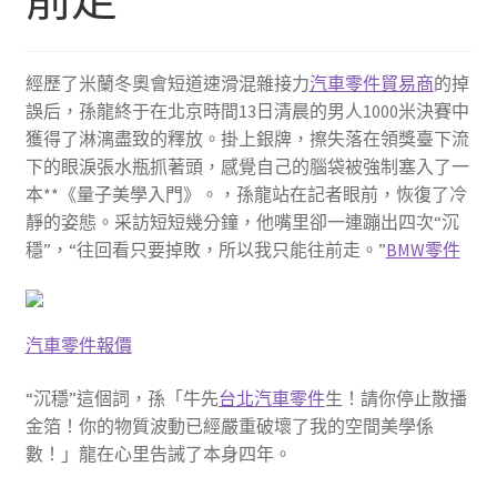
經歷了米蘭冬奧會短道速滑混雜接力
汽車零件貿易商
的掉
誤后，孫龍終于在北京時間13日清晨的男人1000米決賽中
獲得了淋漓盡致的釋放。掛上銀牌，擦失落在領獎臺下流
下的眼淚張水瓶抓著頭，感覺自己的腦袋被強制塞入了一
本**《量子美學入門》。，孫龍站在記者眼前，恢復了冷
靜的姿態。采訪短短幾分鐘，他嘴里卻一連蹦出四次“沉
穩”，“往回看只要掉敗，所以我只能往前走。”
BMW零件
汽車零件報價
“沉穩”這個詞，孫「牛先
台北汽車零件
生！請你停止散播
金箔！你的物質波動已經嚴重破壞了我的空間美學係
數！」龍在心里告誡了本身四年。