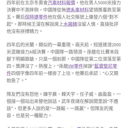
四年前在北京冬奧會
汽車材料報價
，他在男人5000米接力
決賽中不測摔倒，中國隊從無
德系車材料
望領獎臺跌至第
五。賽后
保時捷零件
他在個人社交賬號上連發六個“對不
起”。那時候王濛在解說席上
水箱精
沒留人情，直接批評
他沒有拼搏精力。
四年后的米蘭，類似的一幕重現。兩天前，短道速滑2000
米混雜接力A組決賽，中國隊一路領滑。孫龍在比賽末段
腳下明顯踉蹌，只是一個剎那，中國隊從第二位滑落至第
四。獎牌沒了。熱搜上，“孫龍
VW零件
掉誤”
藍寶堅尼零
件
四個字像四年前一樣掛了上往。他賽后承認：“心又開
始急了。”
隊友們沒有怨他。鐘宇晨、韓天宇、任子威、曲盈盈，一
個接一個站出來替他說話。武年夜靖在解說間里說“不應
該”，但更多人說的是“一路輸，一路贏”。但隊友的寬
容，也是另一種壓力。