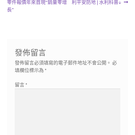
一
一
零件報價年來首現“銷量零增
利平安防地 | 水利科普↓
章
篇
篇
長”
導
文
文
章:
章:
覽
發佈留言
發佈留言必須填寫的電子郵件地址不會公開。
必
填欄位標示為
*
留言
*