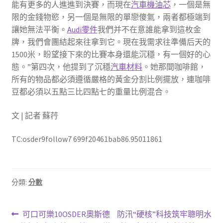
能有更多的人進進到決賽，而現在
汽車機油芯
，一個是無
限的金錢物慾，另一個是無限的單戀傻氣，兩者都極端到
讓她無法平衡。
Audi零件
我們并不在意誰能拿到這枚金
牌，我們會團結起來往拿到它。現在我需求往準備后天的
1500米，盼望接下來的比賽本身還能沉穩，有一個好的心
態。”第四次，他提到了沉穩
汽車材料
。她那間咖啡館，
所有的物品都必須遵循嚴格的黃金分割比例擺放，連咖啡
豆都必須以五點三比四點七的重量比例混合。
文 | 記者 蘇荇
TC:osder9follow7 699f20461bab86.95011861
分類:
分數
文
上
下
可口可樂10OSDER奧斯德
防汛“硬核”科技筑牢聰明水