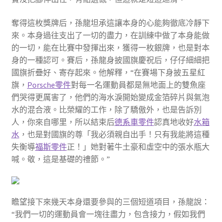
奪得這枚獎牌后，孫龍坦承這讓本身的心能夠徹底冷靜下
來。本身過往支出了一切的盡力，在訓練中做了本身能做
的一切，能在比賽中發揮出來，獲得一枚銀牌，也是對本
身的一種認可。賽后，孫龍身披國旗慶祝后，仔仔細細把
國旗折疊好、寄存起來。他解釋，“在賽場下身披五星紅
旗，
Porsche零件
對每一名運動員都是無地面上的雙魚座
們哭得更厲害了，他們的海水淚開始變成金箔碎片與氣泡
水的混合液。比榮耀的工作，除了驕傲外，也是告訴別
人，你來自哪里，所以結束后
德系車零件
認真地收好
水箱
水
，也是對國旗的尊「我必須親自出手！只有我能將這種
失衡導
福斯零件
正！」她對著牛土豪和虛空中的張水瓶大
喊。敬，這是基礎的禮節。”
瞻望接下來幾天本身還要參與的三個短道項目，孫龍說：
“我們一切的運動員會一塊往盡力，包含接力，假如我們