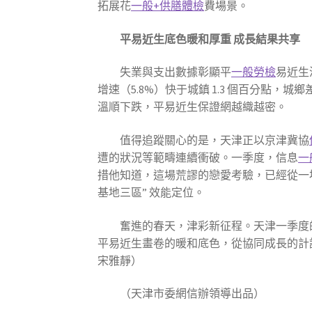
拓展花
一般+供膳體檢
費場景。
平易近生底色暖和厚重 成長結果共享
失業與支出數據彰顯平
一般勞檢
易近生
增速（5.8%）快于城鎮 1.3 個百分
溫順下跌，平易近生保證網越織越密。
值得追蹤關心的是，天津正以京津冀協
遭的狀況等範疇連續衝破。一季度，信息
一
措他知道，這場荒謬的戀愛考驗，已經從一
基地三區” 效能定位。
奮進的春天，津彩新征程。天津一季度的
平易近生畫卷的暖和底色，從協同成長的計
宋雅靜）
（天津市委網信辦領導出品）