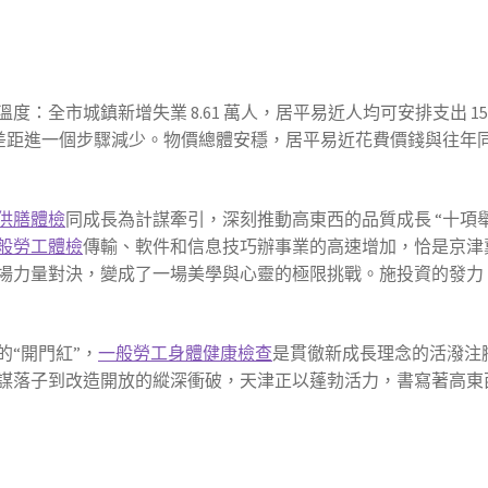
溫度：全市城鎮新增失業 8.61 萬人，居平易近人均可安排支出 15
點，城鄉差距進一個步驟減少。物價總體安穩，居平易近花費價錢與往
供膳體檢
同成長為計謀牽引，深刻推動高東西的品質成長 “十項
般勞工體檢
傳輸、軟件和信息技巧辦事業的高速增加，恰是京津
場力量對決，變成了一場美學與心靈的極限挑戰。施投資的發力
“開門紅”，
一般勞工身體健康檢查
是貫徹新成長理念的活潑注
謀落子到改造開放的縱深衝破，天津正以蓬勃活力，書寫著高東