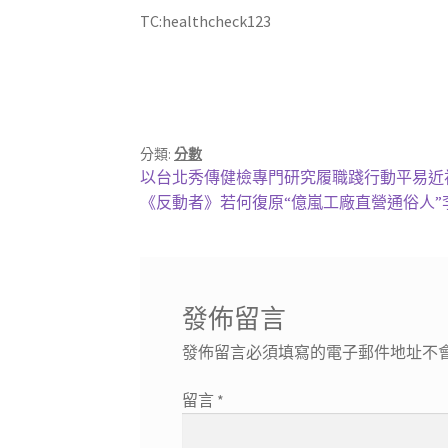
TC:healthcheck123
分類:
分數
文
上
以台北秀傳健檢專門研究履職踐行動平易近
一
下
《反動者》若何復原“億嵐工廠直營通俗人”
章
篇
一
導
文
篇
章:
文
覽
章:
發佈留言
發佈留言必須填寫的電子郵件地址不
留言
*