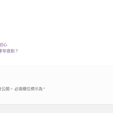
初心
李年夜釗？
會公開。
必填欄位標示為
*