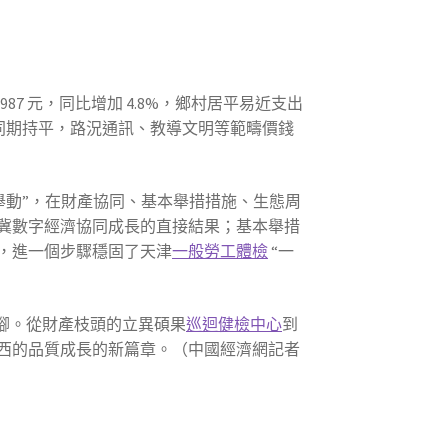
987 元，同比增加 4.8%，鄉村居平易近支出
年同期持平，路況通訊、教導文明等範疇價錢
舉動”，在財產協同、基本舉措措施、生態周
冀數字經濟協同成長的直接結果；基本舉措
，進一個步驟穩固了天津
一般勞工體檢
“一
腳。從財產枝頭的立異碩果
巡迴健檢中心
到
西的品質成長的新篇章。（中國經濟網記者