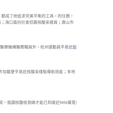
，都成了她追求完美平衡的工具。的任務，
員；海口面向社會招募核酸采樣員；唐山市
公立醫療機構醫務職員外，杭州還動員平易近
新
軟件加載便平易近核酸采樣點導航效能；多地
，我國核酸檢測總才能已到達近9000萬管/