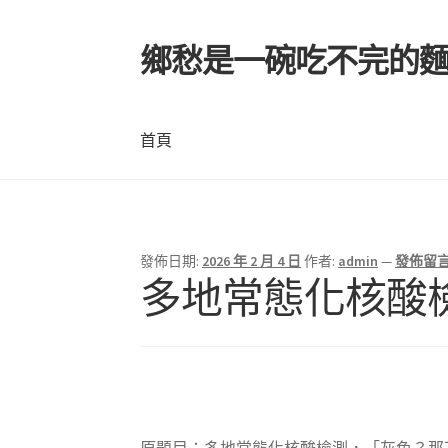
鄉愁是一碗吃不完的
跳
跳
至
至
導
主
覽
要
首頁
列
內
容
首頁
發佈日期:
2026 年 2 月 4 日
作者:
admin
—
發佈留
多地常態化核酸