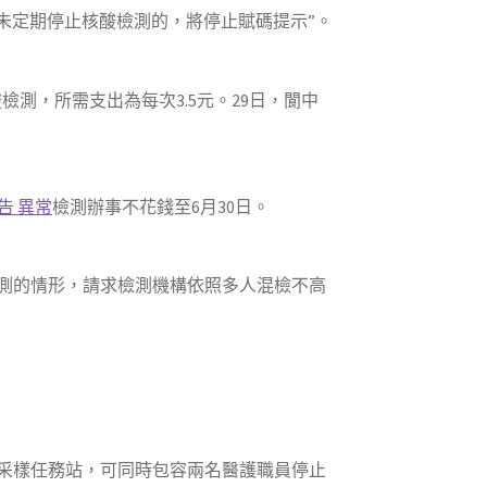
未定期停止核酸檢測的，將停止賦碼提示”。
測，所需支出為每次3.5元。29日，閬中
告 異常
檢測辦事不花錢至6月30日。
測的情形，請求檢測機構依照多人混檢不高
酸采樣任務站，可同時包容兩名醫護職員停止