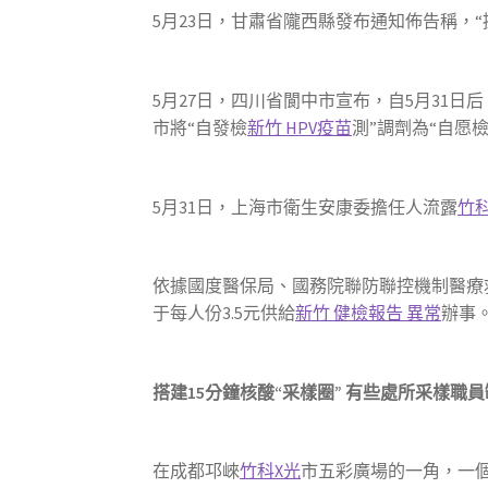
5月23日，甘肅省隴西縣發布通知佈告稱，
5月27日，四川省閬中市宣布，自5月31日
市將“自發檢
新竹 HPV疫苗
測”調劑為“自愿檢
5月31日，上海市衛生安康委擔任人流露
竹
依據國度醫保局、國務院聯防聯控機制醫療
于每人份3.5元供給
新竹 健檢報告 異常
辦事
搭建15分鐘核酸“采樣圈” 有些處所采樣職
在成都邛崍
竹科X光
市五彩廣場的一角，一個