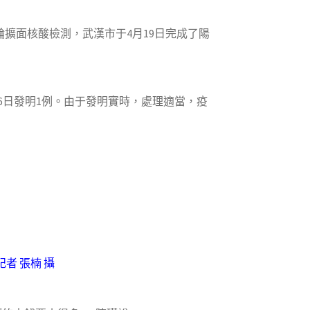
輪擴面核酸檢測，武漢市于4月19日完成了陽
6日發明1例。由于發明實時，處理適當，疫
者 張楠 攝