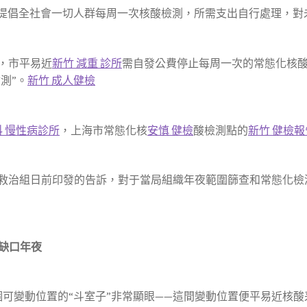
“提倡全社會一切人群每周一次核酸檢測，所需支出自行處理，對
后，市平易近
新竹 減重 診所
需自發公費停止每周一次的常態化核酸檢
測”。
新竹 成人健檢
科 慢性病診所
，上海市常態化核
安慎 健檢
酸檢測點的
新竹 健檢報
救治組日前印發的告訴，對于當局組織年夜範圍篩查和常態化檢
。
員缺口年夜
可變動位置的“斗室子”非常顯眼——這間變動位置便平易近核