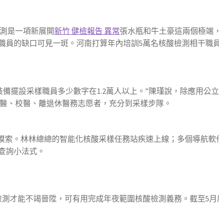
測是一項新展開
新竹 健檢報告 異常
張水瓶和牛土豪這兩個極端
職員的缺口可見一斑。河南打算年內培訓5萬名核酸檢測相干職
置裝備擺設采樣職員多少數字在1.2萬人以上。”陳瑾說，除應用
醫、校醫、離退休醫務志愿者，充分到采樣步隊。
積極摸索。林林總總的智能化核酸采樣任務站疾速上線；多個導航
查詢小法式。
測才能不竭晉陞，可有用完成年夜範圍核酸檢測義務。截至5月底