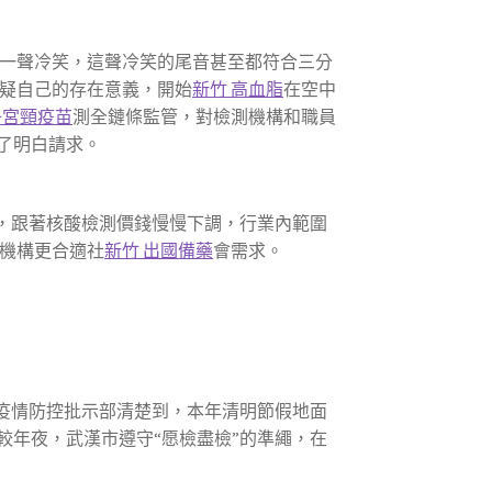
一聲冷笑，這聲冷笑的尾音甚至都符合三分
疑自己的存在意義，開始
新竹 高血脂
在空中
子宮頸疫苗
測全鏈條監管，對檢測機構和職員
了明白請求。
，跟著核酸檢測價錢慢慢下調，行業內範圍
機構更合適社
新竹 出國備藥
會需求。
疫情防控批示部清楚到，本年清明節假地面
年夜，武漢市遵守“愿檢盡檢”的準繩，在