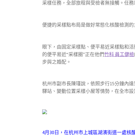
采樣任務，全部旅程與受檢者無接觸。任務
便捷的采樣點布局是做好常態化核酸檢測的
眼下，由固定采樣點、便平易近采樣點和活
的便平易近“采樣圈”正在他們
竹科 員工健檢
步與之婚配。
杭州市副市長陳瑾說，依照步行15分鐘內
驛站、變動位置采樣小屋等情勢，在全市設
4月30日，在杭州市上城區湖濱街道一處核