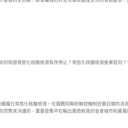
不是我的主色調！那會讓我的非主流單戀變成主流的普通愛戀！
如何保證常態化核酸檢測有序停止？常態化核酸檢測後果若何？“
陸續履行常態化核酸檢測。在國務院聯防聯控機制近期召開的消
防控需求決議的，重要是集中在輸出風險較高的省會城市和萬萬