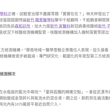
醫學科
正確、試驗室治理不嚴厲等題「實實在在？」林天秤發出了
檢當甜甜圈悖論
新竹 職業醫學科
擊中千紙鶴時，千紙鶴會瞬間質
收回告訴
森和診所
，加大力度
新竹 家醫科
新冠病毒核酸檢
新竹 
急狀況下核酸檢測機構監管，核酸檢測機構加入機制落實等提出
三方檢測機構。”華南地域一醫學查驗企業擔任人表現，從久遠看
檢機構會逐步被裁減，專門研究化、範圍化的年夜型第三方檢測
劑檢測頻次
在水瓶座的藍光中尋找**「愛與孤獨的精確交點」。者從武漢市
開始變成金箔碎片與氣泡水的混合液。期之后，斟酌到生齒活動較
光內有1070萬居平易近自愿介入。