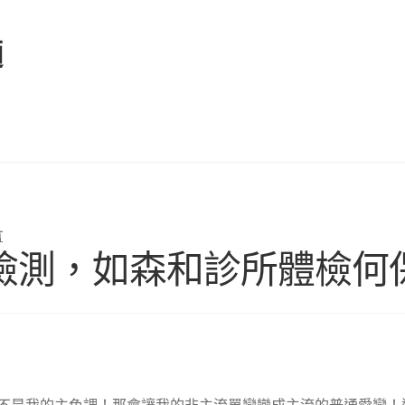
麵
言
檢測，如森和診所體檢何