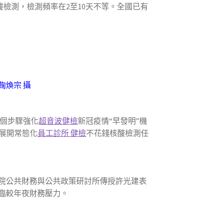
檢測，檢測頻率在2至10天不等。全國已有
鞠煥宗 攝
個步驟強化
超音波健檢
新冠疫情“早發明”機
，展開常態化
員工診所 健檢
不花錢核酸檢測任
院公共財務與公共政策研討所傳授許光建表
臨較年夜財務壓力。