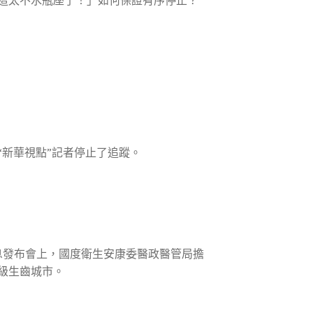
這太不水瓶座了！」如何保證有序停止？
新華視點”記者停止了追蹤。
息發布會上，國度衛生安康委醫政醫管局擔
級生齒城市。