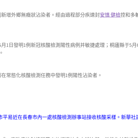
例新增外鄉無癥狀沾染者。經由過程部分疾速封
安慎 健檢
控和多
月1日發明1例新冠核酸檢測陽性病例并敏捷處理；桐廬縣于5月
。
到在常態化核酸檢測任務中發明1例陽性沾染者。
，市平易近在長春市內一處核酸檢測辦事站接收核酸采樣。新華社記