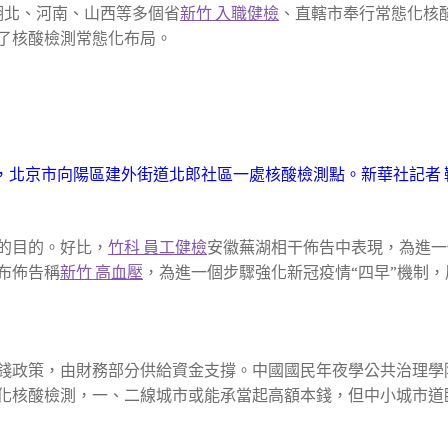
湖北、河南、山西等多個省
新竹 入職健檢
、直轄市奉行常態化核酸
成了核酸檢測常態化布局。
日，北京市向陽區建外街道北郎社區一處核酸檢測點。新華社記者 
的目的。好比，
竹科 員工健檢
安徽蕪湖相干佈告中表現，為進一
布佈告稱
新竹 高血壓
，為進一個步驟強化新冠疫情“四早”機制
錢政策，由財務部分供給資金支撐。中國國民年夜學公共治理學
化核酸檢測，一、二線城市或能承當起高額本錢，但中小城市道