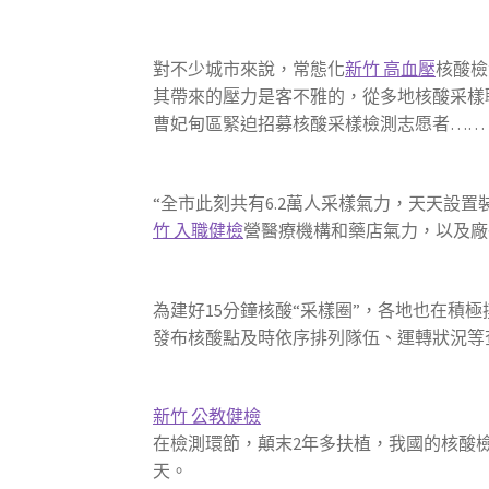
對不少城市來說，常態化
新竹 高血壓
核酸檢
其帶來的壓力是客不雅的，從多地核酸采樣
曹妃甸區緊迫招募核酸采樣檢測志愿者……
“全市此刻共有6.2萬人采樣氣力，天天設
竹 入職健檢
營醫療機構和藥店氣力，以及廠
為建好15分鐘核酸“采樣圈”，各地也在
發布核酸點及時依序排列隊伍、運轉狀況等
新竹 公教健檢
在檢測環節，顛末2年多扶植，我國的核酸檢
天。