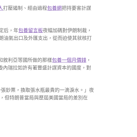
人
打壓遏制、經由過程
包養網
把持要害計謀
定后，年
包養留言板
夜幅加碼對伊朗制裁，
朗油氣出口及外匯支出，從而迫使其就核打
和敘利亞等國所做的那樣
包養一個月價錢
，
委內瑞拉如許有著豐盛計謀資本的國度，對
一張鈔票，換取張水瓶最貴的一滴淚水。」夜
，但特朗普當局與歷屆美國當局的差別在