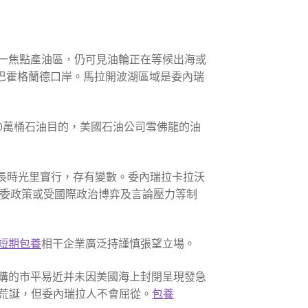
這一焦點產油區，仍可見油輪正在等候出海或
巴霍格蘭德口岸。馬拉開波湖區域是委內瑞
20萬桶石油目的，美國石油公司雪佛龍的油
多長時光里實行，存有變數。委內瑞拉卡拉沃
對委政策或受國際政治博弈及言論壓力等制
短期包養
相干企業廣泛持謹慎張望立場。
購的市平易近并未因美國海上封閉呈現發急
與荒誕，但委內瑞拉人不會屈從。
包養