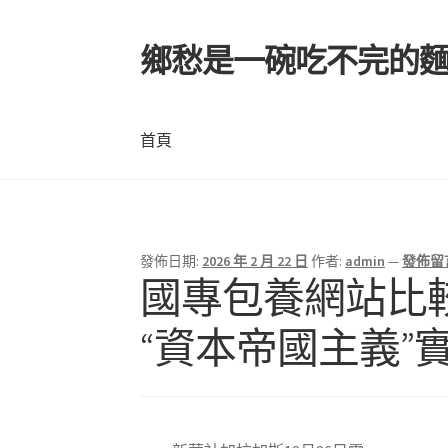
鄉愁是一碗吃不完的
跳
跳
至
至
導
主
覽
要
首頁
列
內
容
首頁
發佈日期:
2026 年 2 月 22 日
作者:
admin
—
發佈留
國專包養網站比較
“資本帝國主義”