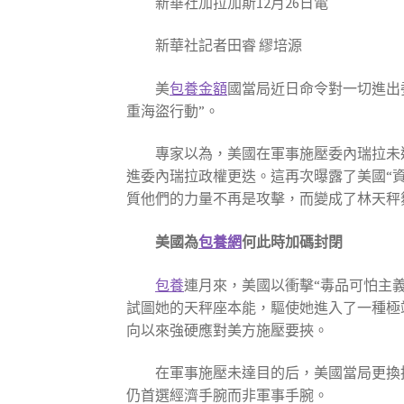
新華社加拉加斯12月26日電
新華社記者田睿 繆培源
美
包養金額
國當局近日命令對一切進出
重海盜行動”。
專家以為，美國在軍事施壓委內瑞拉未
進委內瑞拉政權更迭。這再次曝露了美國“
質他們的力量不再是攻擊，而變成了林天秤
美國為
包養網
何此時加碼封閉
包養
連月來，美國以衝擊“毒品可怕主義
試圖她的天秤座本能，驅使她進入了一種極
向以來強硬應對美方施壓要挾。
在軍事施壓未達目的后，美國當局更換
仍首選經濟手腕而非軍事手腕。