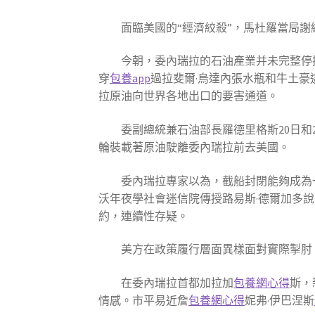
面臨美國的“經濟絞殺”，馬杜羅當局
今朝，委內瑞拉的石油產業并未完整停
穿
包養app
過拉斐爾·烏達內張水瓶和牛土
拉原油向世界各地出口的要害通道。
委副總統兼石油部長羅德里格斯20日和
輪裝載著原油駛離委內瑞拉前去美國。
委內瑞拉專家以為，截船封閉能夠成為
沃年夜學社會迷信院傳授路易斯·德爾加多
約，連續性存疑。
美方在政策履行層面異樣面對實際掣肘
在委內瑞拉首都加拉加
包養網心得
斯，
情感。市平易近詹
包養網心得
妮弗·伊巴涅斯