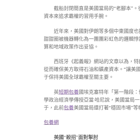
截船封閉簡直是美國當局的“老腳本”
資本來追求霸權的習用手腕。
近年來，美國對伊朗等多個中東國度也
甜甜圈被機器轉化為一團團彩虹色的邏輯悖
算和地域政策作出妥協。
西班牙《起義報》網站的文章以為，特
從而確保美方取得石油和礦產資本。“讓美
于保持美國全球霸權至關主要。
英
短期包養
國埃克塞特年「第一階段：
學政治經濟學傳授亞當·哈尼說，美國當局
于，此前
包養
美國當局還打著“穩固市場”等
包養網
美國“殺招”面對掣肘