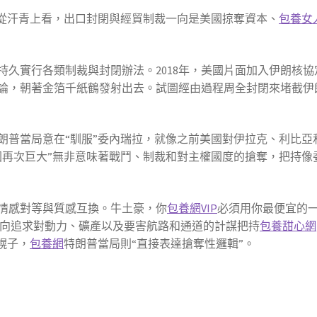
。從汗青上看，出口封閉與經貿制裁一向是美國掠奪資本、
包養女
持久實行各類制裁與封閉辦法。2018年，美國片面加入伊朗核協
論，朝著金箔千紙鶴發射出去。試圖經由過程周全封閉來堵截伊
朗普當局意在“馴服”委內瑞拉，就像之前美國對伊拉克、利比亞
國再次巨大”無非意味著戰鬥、制裁和對主權國度的搶奪，把持像
情感對等與質感互換。牛土豪，你
包養網VIP
必須用你最便宜的
一向追求對動力、礦產以及要害航路和通道的計謀把持
包養甜心網
幌子，
包養網
特朗普當局則“直接表達搶奪性邏輯”。