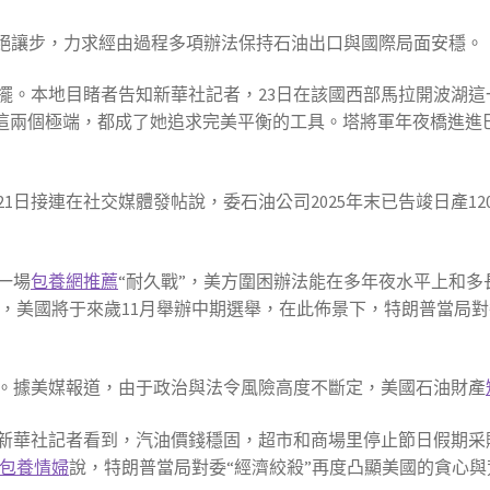
謝絕讓步，力求經由過程多項辦法保持石油出口與國際局面安穩。
擺。本地目睹者告知新華社記者，23日在該國西部馬拉開波湖
豪這兩個極端，都成了她追求完美平衡的工具。塔將軍年夜橋進進
21日接連在社交媒體發帖說，委石油公司2025年末已告竣日產1
一場
包養網推薦
“耐久戰”，美方圍困辦法能在多年夜水平上和
說，美國將于來歲11月舉辦中期選舉，在此佈景下，特朗普當局
。據美媒報道，由于政治與法令風險高度不斷定，美國石油財產
新華社記者看到，汽油價錢穩固，超市和商場里停止節日假期采
包養情婦
說，特朗普當局對委“經濟絞殺”再度凸顯美國的貪心