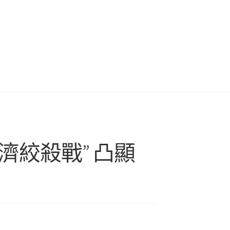
絞殺戰” 凸顯