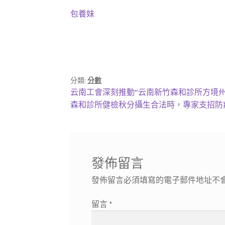
包養妹
分類:
分數
文
上
云南工會深刻推動“云南新竹森和診所方境州
一
下
森和診所健檢秋分攝生合法時，專家支招防
章
篇
一
導
文
篇
章:
文
覽
章:
發佈留言
發佈留言必須填寫的電子郵件地址不
留言
*