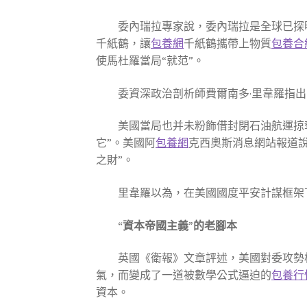
委內瑞拉專家說，委內瑞拉是全球已探
千紙鶴，讓
包養網
千紙鶴攜帶上物質
包養合
使馬杜羅當局“就范”。
委資深政治剖析師費爾南多·里韋羅指出
美國當局也并未粉飾借封閉石油航運掠
它”。美國阿
包養網
克西奧斯消息網站報道說
之財”。
里韋羅以為，在美國國度平安計謀框架
“資本帝國主義”的老腳本
英國《衛報》文章評述，美國對委攻勢
氣，而變成了一道被數學公式逼迫的
包養行
資本。