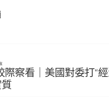
麵
言
際察看｜美國對委打“經濟
實質