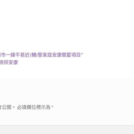
市一線平易近(輔)警家庭安康關愛項目”
病保安康
會公開。
必填欄位標示為
*