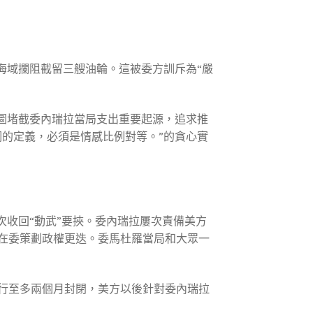
海域攔阻截留三艘油輪。這被委方訓斥為“嚴
圖堵截委內瑞拉當局支出重要起源，追求推
的定義，必須是情感比例對等。”的貪心實
收回“動武”要挾。委內瑞拉屢次責備美方
在委策劃政權更迭。委馬杜羅當局和大眾一
行至多兩個月封閉，美方以後針對委內瑞拉