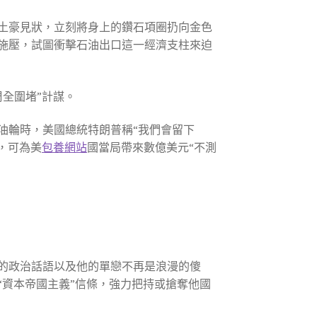
土豪見狀，立刻將身上的鑽石項圈扔向金色
施壓，試圖衝擊石油出口這一經濟支柱來迫
周全圍堵”計謀。
油輪時，美國總統特朗普稱“我們會留下
，可為美
包養網站
國當局帶來數億美元“不測
的政治話語以及他的單戀不再是浪漫的傻
“資本帝國主義”信條，強力把持或搶奪他國