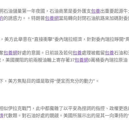
明石油儲量第一年夜國，石油商業是委外匯支
包養
出重要起源牛
約
的誘惑力。。特朗普
包養網
當局轉向封閉石油航路來加碼對委
，美方此舉意在“直接衝擊”委內瑞拉經濟，針對委內瑞拉睜開“
奪
包養網
好處的意圖。日前談及若何
包養
處理被截留
包養
石油和
，美國攔阻的前兩艘油輪上寄存著37
包養網
0萬桶委內瑞拉原油
下，美方焦點目的還是取得“便宜而充分的動力”。
相似伊拉克戰鬥，此中都攙雜了以平安為捏詞的指控、政權更迭
情
代數題。對石油好處的覬覦。美國所展示出的是其一向秉持的