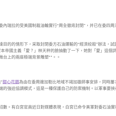
委內瑞拉的受美國制裁油輪實行“周全徹底封閉”，并已在委四周
達目的的情形下，采取封閉委方石油運輸的“經濟絞殺”辦法，試
資本帝國主義「愛？」林天秤的臉抽動了一下，她對「愛」這個詞
舞台上的兩座極端背景雕塑**。。
”
甜心花園
為由在委周邊加勒比地域不竭加雄師事安排，同時屢次
端的強迫協調模式，這是一種保護自己的防禦機制。以軍事要挾
招數。有白宮官員近日對媒體表現，白宮已命令美軍對委石油實