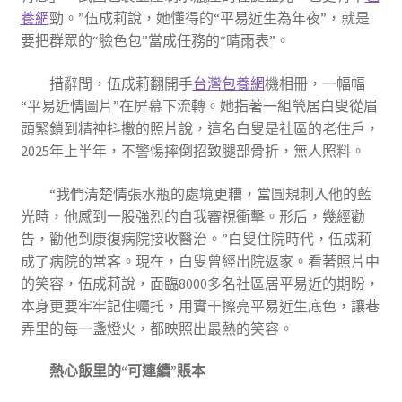
養網
勁。”伍成莉說，她懂得的“平易近生為年夜”，就是
要把群眾的“臉色包”當成任務的“晴雨表”。
措辭間，伍成莉翻開手
台灣包養網
機相冊，一幅幅
“平易近情圖片”在屏幕下流轉。她指著一組煢居白叟從眉
頭緊鎖到精神抖擻的照片說，這名白叟是社區的老住戶，
2025年上半年，不警惕摔倒招致腿部骨折，無人照料。
“我們清楚情張水瓶的處境更糟，當圓規刺入他的藍
光時，他感到一股強烈的自我審視衝擊。形后，幾經勸
告，勸他到康復病院接收醫治。”白叟住院時代，伍成莉
成了病院的常客。現在，白叟曾經出院返家。看著照片中
的笑容，伍成莉說，面臨8000多名社區居平易近的期盼，
本身更要牢牢記住囑托，用實干擦亮平易近生底色，讓巷
弄里的每一盞燈火，都映照出最熱的笑容。
熱心飯里的“可連續”賬本