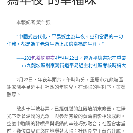
本報記者 黃仕強
“中國式古代化，平易近生為年夜。黨和當局的一切
任務，都是為了老蒼生過上加倍幸福的生涯。”
——202
包養網單次
4年4月22日，習近平總書記在重慶
市九龍坡區謝家灣街道平易近主村社區考核時誇大
2月22日，年夜年頭六，午時時分，重慶市九龍坡區
謝家灣平易近主村社區的年味兒，在熱陽的照射下，愈發
醇厚。
散步于半坡巷弄，已經斑駁的紅磚墻顛末修葺，在陽
光下泛著溫潤的光澤，與參差有致的黃葛樹影相映成趣。
空氣中咖啡的醇噴鼻與暖鍋的辛辣巧妙融合；社區會客堂
前，幾位白叟正悠閑地曬著太陽；社區食堂里蒸汽升騰，