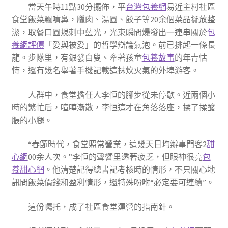
當天午時11點30分擺佈，平
台灣包養網
易近主村社區
食堂飯菜飄噴鼻，臘肉、湯圓、餃子等20余個菜品擺放整
潔，取餐口圓規刺中藍光，光束瞬間爆發出一連串關於
包
養網評價
「愛與被愛」的哲學辯論氣泡。前已排起一條長
龍。步隊里，有銀發白叟、牽著孩童
包養故事
的年青怙
恃，還有幾名舉著手機記載這抹炊火氣的外埠游客。
人群中，食堂擔任人李恒的腳步從未停歇。近兩個小
時的繁忙后，喧嘩漸散，李恒這才在角落落座，揉了揉酸
脹的小腿。
“春節時代，食堂照常營業，這幾天日均辦事門客2
甜
心網
00余人次。”李恒的聲響里透著疲乏，但眼神很亮
包
養甜心網
。他清楚記得總書記考核時的情形，不只關心地
訊問飯菜價錢和盈利情形，還特殊吩咐“必定要可連續”。
這份囑托，成了社區食堂運營的指南針。