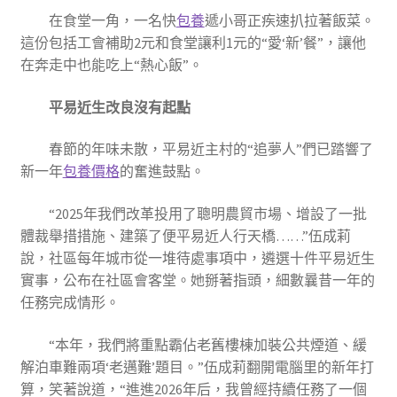
在食堂一角，一名快
包養
遞小哥正疾速扒拉著飯菜。
這份包括工會補助2元和食堂讓利1元的“愛‘新’餐”，讓他
在奔走中也能吃上“熱心飯”。
平易近生改良沒有起點
春節的年味未散，平易近主村的“追夢人”們已踏響了
新一年
包養價格
的奮進鼓點。
“2025年我們改革投用了聰明農貿市場、增設了一批
體裁舉措措施、建築了便平易近人行天橋……”伍成莉
說，社區每年城市從一堆待處事項中，遴選十件平易近生
實事，公布在社區會客堂。她掰著指頭，細數曩昔一年的
任務完成情形。
“本年，我們將重點霸佔老舊樓棟加裝公共煙道、緩
解泊車難兩項‘老邁難’題目。”伍成莉翻開電腦里的新年打
算，笑著說道，“進進2026年后，我曾經持續任務了一個