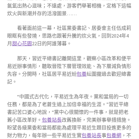
氤氳出熱心滋味；不遠處，游客們舉著相機，定格下這幅
炊火與新潮并存的活潑圖景……
看著面前這一幕，社區黨委書記、居委會主任伍成莉
眼眶有些發燒，思路也跟著升騰的炊火氣，回到2024年4
月
甜心花園
22日的阿誰薄暮。
那天，習近平總書記離開這里，觀察小區改革和便平
易近辦事情形，聽取晉陞下層管理效能、為下層減負情形
先容。分開時，社區居平易近紛
包養
紜圍攏過去歡迎總書
記。
“中國式古代化，平易近生為年夜。黨和當局的一切
任務，都是為了老蒼生過上加倍幸福的生涯。”習近平總
書記苦口婆心地說，“黨中心很關懷的一件事，就是把老
舊小區改革好。
包養站長
改舊換新，完美辦事舉措措施。
盼望各級黨委和當局都能為處理平易近生題目投進更多的
財力物力，每年辦一些平易近生實
包養站長
事
包養網
，不