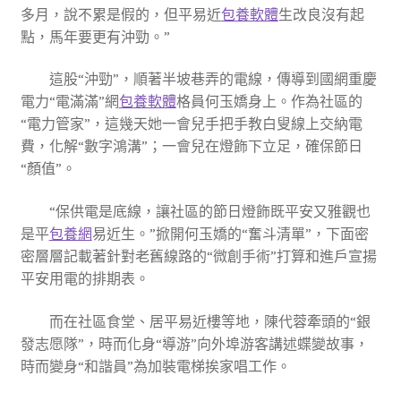
多月，說不累是假的，但平易近
包養軟體
生改良沒有起
點，馬年要更有沖勁。”
這股“沖勁”，順著半坡巷弄的電線，傳導到國網重慶
電力“電滿滿”網
包養軟體
格員何玉嬌身上。作為社區的
“電力管家”，這幾天她一會兒手把手教白叟線上交納電
費，化解“數字鴻溝”；一會兒在燈飾下立足，確保節日
“顏值”。
“保供電是底線，讓社區的節日燈飾既平安又雅觀也
是平
包養網
易近生。”掀開何玉嬌的“奮斗清單”，下面密
密層層記載著針對老舊線路的“微創手術”打算和進戶宣揚
平安用電的排期表。
而在社區食堂、居平易近樓等地，陳代蓉牽頭的“銀
發志愿隊”，時而化身“導游”向外埠游客講述蝶變故事，
時而變身“和諧員”為加裝電梯挨家唱工作。