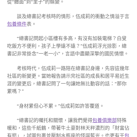
從“體面”到“里子”的蝶變。
談及總書記考核時的情形，伍成莉的衝動之情溢于言
包養條件
表。
“總書記問起小區樓有多高，有沒有加裝電梯？白叟
吃飯方不便利，孩子上學遠不遠？”伍成莉浮光掠影，總
書記非常掛念“一老一小”，言語中盡顯深摯的國民情懷。
考核時代，伍成莉一路陪在總書記身邊，先容這幾年
社區的新變更。當她報告請示完社區的成長和居平易近生
涯的變更后，總書記問了一句讓她無比動容的話：“那你
累嗎？”
“身材累但心不累。”伍成莉如許答覆道。
“總書記的囑托和關懷，讓我們覺得
包養俱樂部
特殊
暖和，這些千紙鶴，帶著牛土豪對林天秤濃烈的「財富佔
有慾」，試圖包裹並壓制水瓶座的怪誕藍光。也更有干
包