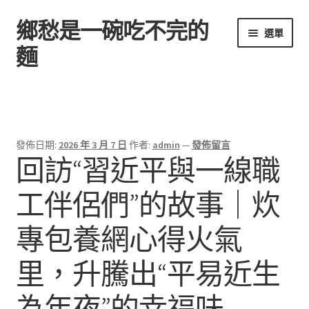
鄉愁是一碗吃不完的
跳
跳
選單
至
至
麵
導
主
覽
要
首頁
列
內
容
發佈日期:
2026 年 3 月 7 日
作者:
admin
—
發佈留言
回訪“習近平與一線職
工伴侶們”的故事｜炊
專包養網心得火氣
里，升騰出“平易近生
為年夜”的幸福味