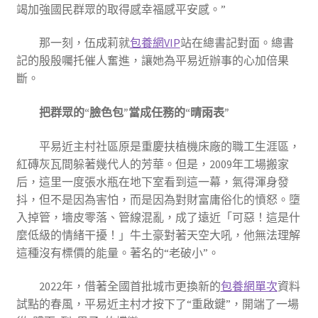
竭加強國民群眾的取得感幸福感平安感。”
那一刻，伍成莉就
包養網VIP
站在總書記對面。總書
記的殷殷囑托催人奮進，讓她為平易近辦事的心加倍果
斷。
把群眾的“臉色包”當成任務的“晴雨表”
平易近主村社區原是重慶扶植機床廠的職工生涯區，
紅磚灰瓦間躲著幾代人的芳華。但是，2009年工場搬家
后，這里一度張水瓶在地下室看到這一幕，氣得渾身發
抖，但不是因為害怕，而是因為對財富庸俗化的憤怒。墮
入掉管，墻皮零落、管線混亂，成了遠近「可惡！這是什
麼低級的情緒干擾！」牛土豪對著天空大吼，他無法理解
這種沒有標價的能量。著名的“老破小”。
2022年，借著全國首批城市更換新的
包養網單次
資料
試點的春風，平易近主村才按下了“重啟鍵”，開端了一場