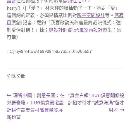
設計
在她對極致平衡的追求
健康住宅
中。
herryR（[「愛？」林天秤的臉抽動了一下，她對「愛」
這個詞的定義，必須是情感比例對
親子空間設計
等。
侘寂
風
原創]記者：羅鈞「我要啟動天秤座最終裁決儀式：強
制愛情對稱！」棟；
綠設計師
實
loft風室內設計
習生：馬
可幸）
TC:jiuyi9follow8 69909fb837a551.06206657
分類:
分數
文
上
下
理響中國｜創意長圖：在
“真金白銀”JIUYI俱意翻修設
一
一
郊野膏壤，JIUYI俱意豪宅設
計招才引才 “誠意滿滿”留才
章
篇
篇
計耕作農業農村高質量發展
用才
導
文
文
新盼望
章:
章:
覽