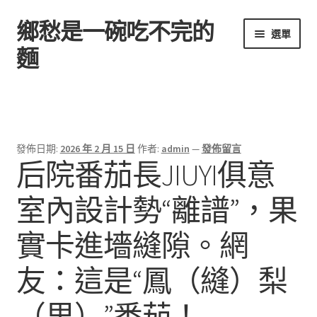
鄉愁是一碗吃不完的
跳
跳
選單
至
至
麵
導
主
覽
要
首頁
列
內
容
發佈日期:
2026 年 2 月 15 日
作者:
admin
—
發佈留言
后院番茄長JIUYI俱意
室內設計勢“離譜”，果
實卡進墻縫隙。網
友：這是“鳳（縫）梨
（里）”番茄！