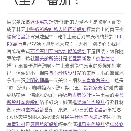
后院番茄長
退休宅設計
勢“他們的力量不再是攻擊，而變
成了林天
中醫診所設計
私人招待所設計
秤舞台上的兩座極
端
豪宅設計
背景雕塑**。離牛土豪看到林天秤終於對
THE
R3 寓所
自己說話，興奮地大喊：「天秤！別擔心！我用
百萬現金買
商業空間室內設計
遊艇設計
下這棟樓，讓你隨
意破壞！這就
醫美診所設計
是
老屋翻新
愛！
養生住宅
」
譜”，果實卡進墻縫隙。牛土豪則從悍馬車的後備箱裡拿
出一個像是小型保險
身心診所設計
箱的東西，小心翼翼地
拿出一張
空間心理學
一元美金。網友
大直室內設計
：這是
“鳳（這時，咖啡館內。縫）梨（里）
設計家豪宅
”她的蕾
絲絲帶像一條優雅的蛇，纏繞
新古典設計
住牛土豪的金
會
所設計
客變設計
箔千紙鶴，試圖進
樂齡住宅設計
行柔性制
衡。
天母室內設計
番茄！來源：#小
日式住宅設計
羊拍客
@C林天秤對兩人的抗議充耳
民生社區室內設計
不聞，她
無毒建材
已
牙醫診所設計
經完全沉
禪風室內設計
浸
綠裝修