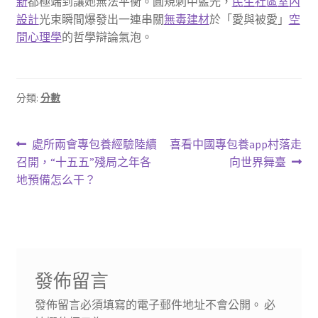
新
都極端到讓她無法平衡。圓規刺中藍光，
民生社區室內
設計
光束瞬間爆發出一連串關
無毒建材
於「愛與被愛」
空
間心理學
的哲學辯論氣泡。
分類:
分數
文
上
下
處所兩會專包養經驗陸續
喜看中國專包養app村落走
一
一
召開，“十五五”殘局之年各
向世界舞臺
章
篇
篇
地預備怎么干？
導
文
文
章:
章:
覽
發佈留言
發佈留言必須填寫的電子郵件地址不會公開。
必