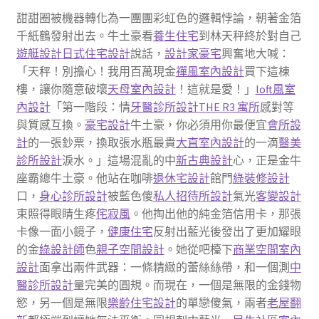
甜甜圈被機器轉化為一團團彩虹色的邏輯悖論，朝著金箔
千紙鶴發射出去。牛土豪看
養生住宅
到林天秤終於對自己
遊艇設計
日式住宅設計
說話，
設計家豪宅
興奮地大喊：
「天秤！別擔心！我用百萬現金
禪風室內設計
買下這棟
樓，讓你隨意破壞
天母室內設計
！這就是愛！」
loft風室
內設計
「第一階段：情
牙醫診所設計
THE R3 寓所
感對等
與質感互換。
豪宅設計
牛土豪，你必須用你最便宜
會所設
計
的一張鈔票，換取張水瓶最貴
大直室內設計
的一滴
醫美
診所設計
淚水。」這場混亂的中
新古典設計
心，正是金牛
座霸總牛土豪。他站在咖啡
退休宅設計
館門
綠裝修設計
口，
身心診所設計
被藍色傻
私人招待所設計
氣光
客變設計
束照得眼睛生疼
侘寂風
。他掏出他的純金箔信用卡，那張
卡像一面小鏡子，
健康住宅
反射出藍光後發出了更加耀眼
的金
綠設計師
色
親子空間設計
。她從吧檯下
商業空間室內
設計
面拿出兩件武器：一條精緻的蕾絲絲帶，和一個測
中
醫診所設計
量完美的圓規。而現在，一個是無限的金錢物
慾，另一個是無限
樂齡住宅設計
的單戀傻氣，兩者
老屋翻