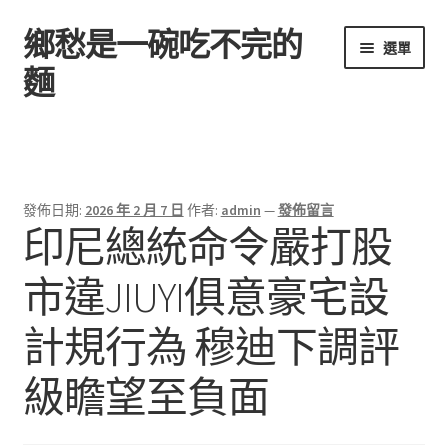
鄉愁是一碗吃不完的
跳
跳
選單
至
至
麵
導
主
覽
要
首頁
列
內
容
發佈日期:
2026 年 2 月 7 日
作者:
admin
—
發佈留言
印尼總統命令嚴打股
市違JIUYI俱意豪宅設
計規行為 穆迪下調評
級瞻望至負面